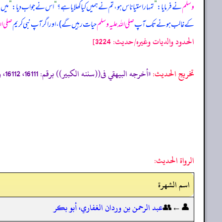
وسلم
نے فرمایا:
”
تمہارا ستیاناس ہو، تم نے ہمیں کیا کھلایا ہے؟
“
اس نے جواب دیا:
”
میں 
کے غالب ہونے تک آپ
صلی اللہ علیہ وسلم
حیات رہیں گے)، اور اگر آپ نبی کریم
صلی ال
الحدود والديات وغيره/حدیث: 3224]
تخریج الحدیث:
«أخرجه البيهقي فى((سننه الكبير)) برقم: 16111، 16112، والدارقطني فى ((سننه)) برقم: 3224»
الرواة الحديث:
اسم الشهرة
👤←👥
عبد الرحمن بن وردان الغفاري، أبو بكر