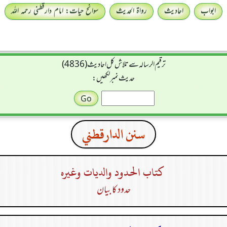
ابواب
احادیث
رواۃ الحدیث
سوانح حیات: امام دارقطنی رحمہ اللہ
ترقیم الرسالہ سے تلاش کل احادیث (4836)
حدیث نمبر لکھیں:
سنن الدارقطني
كتاب الحدود والديات وغيره
حدود کا بیان