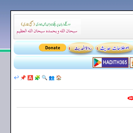
↩️
📌
🅰️
🧩
🔍
👥
🏠