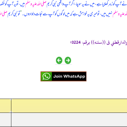
نے آپ کو زہر کھلایا ہے، میں نے یہ سوچا، اگر آپ واقعی نبی کریم
صلی اللہ علیہ وسلم
ہیں، تو یہ آپ کو نقص
لہ علیہ وسلم
نہیں ہیں، تو میری یہ خواہش ہے کہ میں لوگوں کو آپ سے نجات دلوا دوں۔
“
تو نبی کریم
صلی الل