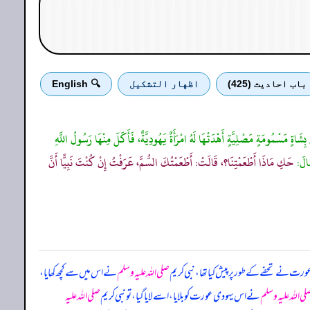
باب احادیث (425)
اظهار التشكيل
🔍 English
َ بِشَاةٍ مَسْمُومَةٍ مَصْلِيَّةٍ أَهْدَتْهَا لَهُ امْرَأَةٌ يَهُودِيَّةٌ، فَأَكَلَ مِنْهَا رَسُولُ اللَّهِ
قَالَ:
حَكِ مَاذَا أَطْعَمْتِنَا؟، قَالَتْ: أَطْعَمْتُكَ السُّمَّ، عَرَفْتُ إِنْ كُنْتَ نَبِيًّا أَنَّ
 عورت نے تحفے کے طور پر پیش کیا تھا، نبی کریم
صلی اللہ علیہ وسلم
نے اس میں سے کچھ کھایا،
لی اللہ علیہ وسلم
نے اس یہودی عورت کو بلایا، اسے لایا گیا، تو نبی کریم
صلی اللہ علیہ