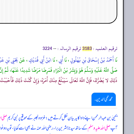
ترقیم العلمیہ :
ترقیم الرسالہ :
--
3224
3183
نَا
أَحْمَدُ بْنُ إِسْحَاقَ بْنِ بُهْلُولٍ
، نَا
أَبِي
، نَا
ابْنُ أَبِي فُدَيْكٍ
، عَنْ
يَحْيَى بْنِ عَبْد
صَلَّى اللَّهُ عَلَيْهِ وَسَلَّمَ هُوَ وَبِشْرُ بْنُ الْبَرَاءِ فَمَرِضَا مَرَضًا شَدِيدًا عَنْهَا، ثُمَّ إِنَّ بَش
ذَلِكَ لا يَضُرُّكَ، فَإِنَّ اللَّهَ تَعَالَى سَيَبْلُغُ مِنْكَ أَمَرَهُ، وَإِنْ كُنْتَ ذَلِكَ فَأَحْبَبْتُ 
محمد محی الدین .
یحییٰ بن عبدالرحمن اپنے دادا کا یہ بیان نقل کرتے ہیں: غزوہ خیبر کے موقع پر نبی کریم
صلی ال
آپ
صلی اللہ علیہ وسلم
کے ساتھ سیدنا بشر بن براء رضی اللہ عنہ نے بھی اسے کھایا، تو یہ دونوں