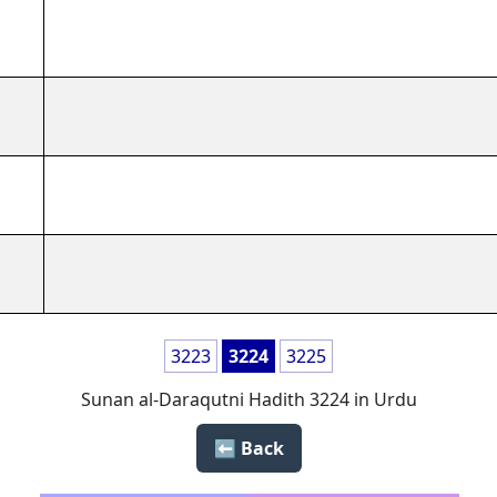
3223
3224
3225
Sunan al-Daraqutni Hadith 3224 in Urdu
Back ⬅️