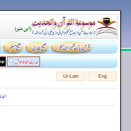
Ur-Latn
Eng
الحمد