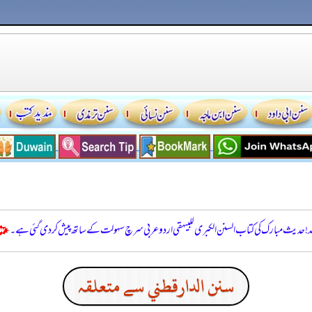
للہ! حدیث مبارک کی کتاب السنن الكبرى للبيهقي اردو عربی سرچ سہولت کے ساتھ پیش کر دی گئی ہے۔
سنن الدارقطني سے متعلقہ