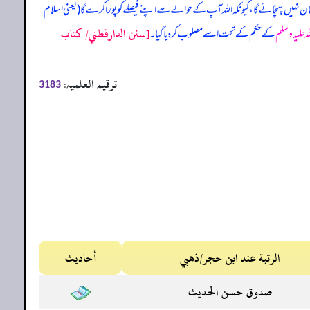
ان نہیں پہنچائے گا، کیونکہ اللہ آپ کے حوالے سے اپنے فیصلے کو پورا کرے گا (یعنی اسلام
[سنن الدارقطني/ كتاب
ہ علیہ وسلم
کے حکم کے تحت اسے مصلوب کر دیا گیا۔
ترقیم العلمیہ:
3183
الرتبة عند ابن حجر/ذهبي
أحاديث
صدوق حسن الحديث