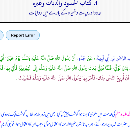
1. كتاب الحدود والديات وغيره
حدود اور دیات وغیرہ کے بارے میں روایات
Report Error
ِ الرَّحْمَنِ بْنِ أَبِي لَبِيبَةَ
، عَنْ
جَدِّهِ
، أَنّ رَسُولَ اللَّهِ صَلَّى اللَّهُ عَلَيْهِ وَسَلَّمَ يَوْمَ خَيْبَرَ" أُتِي
َرًا تُوُفِّيَ، فَلَمَّا تُوُفِّيَ بَعَثَ رَسُولُ اللَّهِ صَلَّى اللَّهُ عَلَيْهِ وَسَلَّمَ إِلَى الْيَهُودِيَّةِ فَأُتِيَ بِهَا، فَ
أَنْ أُرِيحَ النَّاسَ مِنْكَ، فَأَمَرَ بِهَا رَسُولُ اللَّهِ صَلَّى اللَّهُ عَلَيْهِ وَسَلَّمَ فَصُلِبَتْ
.
لہ علیہ وسلم
کی خدمت میں بکری کا بھنا ہوا گوشت پیش کیا گیا، جس میں زہر ملا ہوا تھا، یہ گوشت ایک یہودی
 حضرات شدید بیمار ہو گئے، پھر سیدنا بشر رضی اللہ عنہ کا انتقال ہو گیا، جب ان کا انتقال ہوا، تو نبی کریم
ص