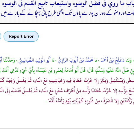
لت اور وضو کے دوران پورے پاؤں تک اچھی طرح پانی پہنچانے کے بارے میں ج
Report Error
، وَثنا
دَعْلَجُ بْنُ أَحْمَدَ
، نا
مُحَمَّدُ بْنُ أَيُّوبَ الرَّازِيُّ
، نا
أَبُو الْوَلِيدِ الطَّيَالِسِيُّ
، وَحَدَّثَنَا
أَ
ِيِّ صَلَّى اللَّهُ عَلَيْهِ وَسَلَّمَ، قَالَ: قَالَ أَبُو أُمَامَةَ لِعَمْرِو بْنِ عَبَسَةَ: بِأَيِّ شَيْءٍ تَدَّعِي أَنَّ
ُ وَيَسْتَنْشِقُ وَيَنْثِرُ إِلا خَرَّتْ خَطَايَا فِيهِ وَخَيَاشِيمِهِ مَعَ الْمَاءِ، ثُمَّ يَغْسِلُ وَجْهَهُ كَمَا أَمَ
مْسَحُ بِرَأْسِهِ إِلا خَرَّتْ خَطَايَا رَأْسِهِ مِنْ أَطْرَافِ شَعْرِهِ مَعَ الْمَاءِ، ثُمَّ يَغْسِلُ قَدَمَيْهِ إِلَى الْك
ُ رَكْعَتَيْنِ إِلا انْصَرَفَ مِنْ ذُنُوبِهِ كَهَيْئَتِهِ يَوْمَ وَلَدَتْهُ أُمُّهُ"
.