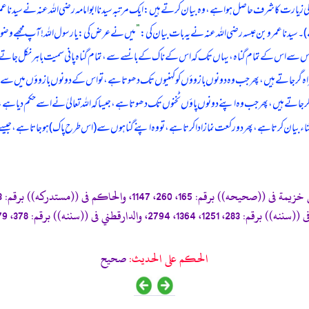
کی زیارت کا شرف حاصل ہوا ہے، وہ بیان کرتے ہیں: ایک مرتبہ سیدنا ابوامامہ رضی اللہ عنہ نے سیدنا عمر
۔ سیدنا عمرو بن عبسہ رضی اللہ عنہ نے یہ بات بیان کی:
”
میں نے عرض کی: یا رسول اللہ! آپ مجھے وضو
 سے اس کے تمام گناہ، یہاں تک کہ اس کے ناک کے بانسے سے، تمام گناہ پانی سمیت باہر نکل جاتے ہیں، 
 گر جاتے ہیں، پھر جب وہ دونوں بازوؤں کو کہنیوں تک دھوتا ہے، تو اس کے دونوں بازوؤں میں سے، ی
جاتے ہیں، پھر جب وہ اپنے دونوں پاؤں ٹخنوں تک دھوتا ہے، جیسا کہ اللہ تعالیٰ نے اسے حکم دیا ہے، 
ی ثناء بیان کرتا ہے، پھر دو رکعت نماز ادا کرتا ہے، تو وہ اپنے گناہوں سے (اس طرح پاک) ہو جاتا ہے، جی
الحكم على الحديث:
صحيح