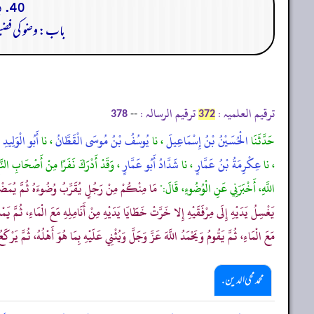
40. باب ما روي فى فضل الوضوء واستيعاب جميع القدم فى الوضوء بالماء
باب: وضو کی فضی
ترقیم العلمیہ :
ترقیم الرسالہ :
--
378
372
حَدَّثَنَا
الْحُسَيْنُ بْنُ إِسْمَاعِيلَ
، نا
يُوسُفُ بْنُ مُوسَى الْقَطَّانُ
، نا
أَبُو الْوَلِيدِ
، نا
عِكْرِمَةُ بْنُ عَمَّارٍ
، نا
شَدَّادُ أَبُو عَمَّارٍ
، وَقَدْ أَدْرَكَ نَفَرًا مِنْ أَصْحَابِ النَّب
اللَّهِ، أَخْبَرَنِي عَنِ الْوُضُوءِ، قَالَ:"
مَا مِنْكُمْ مِنْ رَجُلٍ يُقَرِّبُ وُضُوءَهُ ثُمَّ يُمَضْمِض
يَغْسِلُ يَدَيْهِ إِلَى مِرْفَقَيْهِ إِلا خَرَّتْ خَطَايَا يَدَيْهِ مِنْ أَنَامِلِهِ مَعَ الْمَاءِ، ثُمَّ يَ
مَعَ الْمَاءِ، ثُمَّ يَقُومُ وَيَحْمَدُ اللَّهَ عَزَّ وَجَلَّ وَيُثْنِي عَلَيْهِ بِمَا هُوَ أَهْلُهُ، ثُمَّ يَرْكَع
محمد محی الدین .