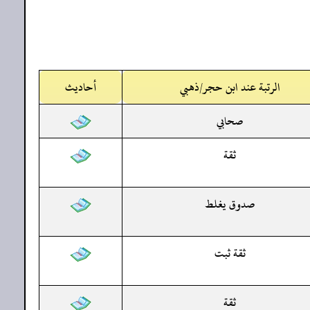
الرتبة عند ابن حجر/ذهبي
أحاديث
صحابي
ثقة
صدوق يغلط
ثقة ثبت
ثقة