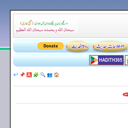
↩️
📌
🅰️
🧩
🔍
👥
🏠