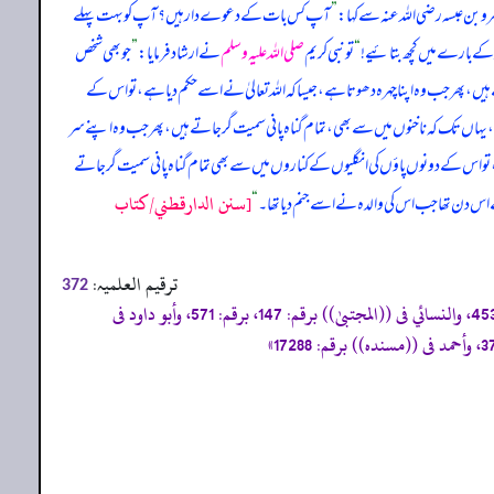
و بن عبسہ رضی اللہ عنہ سے کہا:
”
آپ کس بات کے دعوے دار ہیں؟ آپ کو بہت پہلے
 کے بارے میں کچھ بتائیے!
“
تو نبی کریم
صلی اللہ علیہ وسلم
نے ارشاد فرمایا:
”
جو بھی شخص
پھر جب وہ اپنا چہرہ دھوتا ہے، جیسا کہ اللہ تعالیٰ نے اسے حکم دیا ہے، تو اس کے
ہاں تک کہ ناخنوں میں سے بھی، تمام گناہ پانی سمیت گر جاتے ہیں، پھر جب وہ اپنے سر
تو اس کے دونوں پاؤں کی انگلیوں کے کناروں میں سے بھی تمام گناہ پانی سمیت گر جاتے
[سنن الدارقطني/كتاب
سے اس دن تھا جب اس کی والدہ نے اسے جنم دیا تھا۔
“
ترقیم العلمیہ:
372
«صحيح، وأخرجه مسلم فى ((صحيحه)) برقم: 832، وابن خزيمة فى ((صحيحه)) برقم: 165، 260، 1147، والحاكم فى ((مستدركه)) برقم: 453، والنسائي فى ((المجتبیٰ)) برقم: 147، برقم: 571، وأبو داود فى