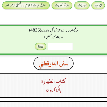
ابواب
احادیث
رواۃ الحدیث
سوانح حیات: امام دارقطنی رحمہ اللہ
ترقیم الرسالہ سے تلاش کل احادیث (4836)
حدیث نمبر لکھیں:
سنن الدارقطني
كتاب الطهارة
پاکی کا بیان