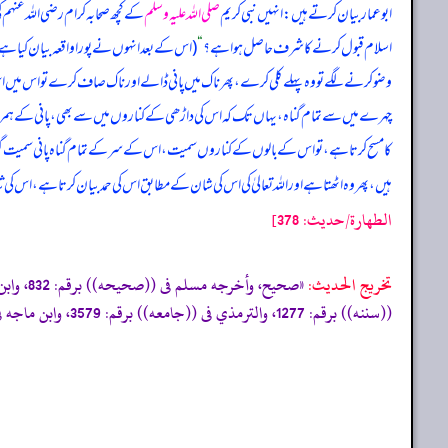
ابوعمار بیان کرتے ہیں: انہیں نبی کریم
صلی اللہ علیہ وسلم
کے کچھ صحابہ کرام رضی اللہ عنہم 
اسلام قبول کرنے کا شرف حاصل ہوا ہے؟
“
(اس کے بعد انہوں نے پورا واقعہ بیان کیا ہے)
وضو کرنے لگے تو وہ پہلے کلی کرے، پھر ناک میں پانی ڈالے اور ناک صاف کرے تو اس میں اس
چہرے میں سے تمام گناہ، یہاں تک کہ اس کی داڑھی کے کناروں میں سے بھی، پانی کے ہمراہ
کا مسح کرتا ہے، تو اس کے بالوں کے کناروں سمیت، اس کے سر کے تمام گناہ پانی سمیت گر 
ہیں، پھر وہ اٹھتا ہے اور اللہ تعالیٰ کی اس کی شان کے مطابق اس کی حمد بیان کرتا ہے، اس ک
الطهارة/حدیث: 378]
تخریج الحدیث:
((سننه)) برقم: 1277، والترمذي فى ((جامعه)) برقم: 3579، وابن ماجه فى ((سننه)) برقم: 283، 1251، 1364، 2794، والدارقطني فى ((سننه)) برقم: 378، 379، وأحمد فى ((مسنده)) برقم: 17288»