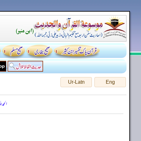
Ur-Latn
Eng
الحمد