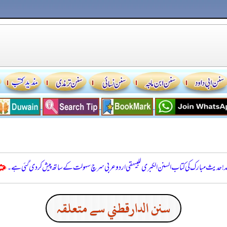
للہ! حدیث مبارک کی کتاب السنن الكبرى للبيهقي اردو عربی سرچ سہولت کے ساتھ پیش کر دی گئی ہے۔
سنن الدارقطني سے متعلقہ