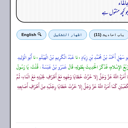
و کچھ منقول ہے
باب احادیث (11)
اظهار التشكيل
🔍 English
بُو سَهْلٍ أَحْمَدُ بْنُ مُحَمَّدِ بْنِ زِيَادٍ
، نا
عَبْدُ الْكَرِيمِ بْنُ الْهَيْثَمِ
، نا
أَبُو الْوَلِيدِ
كَ رُبُعُ الإِسْلامِ، فَذَكَرَ الْحَدِيثَ بِطُولِهِ، قَالَ
عَمْرُو بْنُ عَبَسَةَ
: قُلْتُ: يَا رَسُولَ
رَهُ اللَّهُ عَزَّ وَجَلَّ إِلا خَرَّتْ خَطَايَا وَجْهِهِ مَعَ أَطْرَافِ لِحْيَتِهِ مَعَ الْمَاءِ، ثُمَّ
َعْبَيْنِ كَمَا أَمَرَهُ اللَّهُ عَزَّ وَجَلَّ إِلا خَرَّتْ خَطَايَا رِجْلَيْهِ مِنْ أَطْرَافِ أَصَابِعِهِ