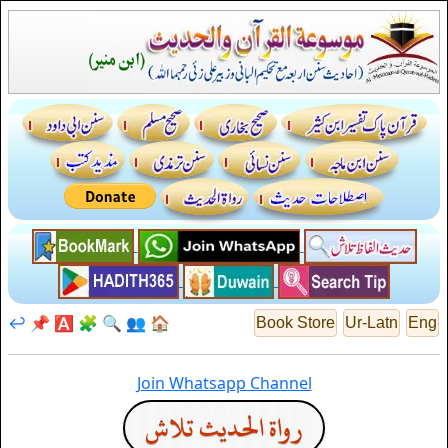
↩️
📌
🅰️
🧩
🔍
👥
🏠
Book Store
Ur-Latn
Eng
Join Whatsapp Channel
رواة الحديث تلاش