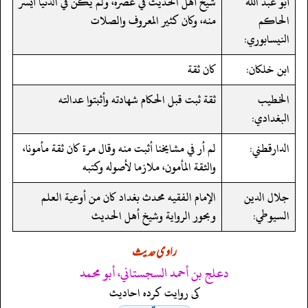
أبو عبد الله
شيخ أهل الحديث في عصره، ولم يكن في الدنيا أيسر
الحاكم
منه، وكان كثير المعروف والصلات
النيسابوري:
ابن خلكان:
كان ثقة
الخطيب
ثقة ثبت قبل الحكام شهادته وأثبتوا عدالته
البغدادي:
الدارقطني:
لم أر في مشايخنا أثبت منه وقال مرة كان ثقة مأمونا،
والثقة المأمون، ملازما لأصوله وكتبه
جلال الدين
الإمام الفقيه محدث بغداد كان من أوعية العلم
السيوطي:
وبحور الرواية وشيخ أهل الحديث
راوی حدیث
دعلج بن أحمد السجستاني، أبو محمد
کی روایت کردہ احادیث