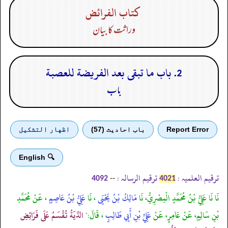
كتاب الفرائض
وراثت کا بیان
2. باب ما تبقى بعد الفريضة للعصبة
باب
Report Error
باب احادیث (57)
اظهار التشكيل
🔍 English
ترقیم العلمیہ :
ترقیم الرسالہ :
--
4092
4021
نَا نَا عَلِيُّ بْنُ مُحَمَّدٍ الْمِصْرِيُّ، نَا
مَالِكُ بْنُ يَحْيَى
، نَا
عَلِيُّ بْنُ عَاصِمٍ
، عَنْ مُحَمَّدِ
بْنِ سَالِمٍ، عَنْ عَامِرٍ، عَنْ
عَلِيِّ بْنِ أَبِي طَالِبٍ
، قَالَ:"
الدِّيَةُ تُقْسَمُ عَلَى فَرَائِضِ