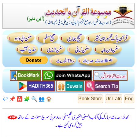
↩️
📌
🅰️
🧩
🔍
👥
🏠
Book Store
Ur-Latn
Eng
الحمدللہ! حدیث مبارک کی کتاب السنن الكبرى للبيهقي اردو عربی سرچ سہولت کے ساتھ
پیش کر دی گئی ہے۔