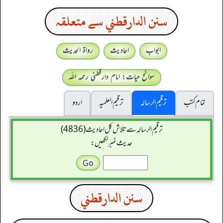
سنن الدارقطني سے متعلقہ
ابواب
احادیث
رواۃ الحدیث
سوانح حیات: امام دارقطنی رحمہ اللہ
تمام کتب
ترقیم الرسالہ
ترقیم العلمیہ
اردو
ترقیم الرسالہ سے تلاش کل احادیث (4836)
حدیث نمبر لکھیں:
سنن الدارقطني