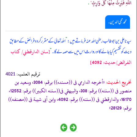
اللَّهِ فَيَرِثُ مِنْهَا كُلُّ وَارِثٍ"
.
محمد محی الدین .
سیدنا علی بن ابوطالب رضی اللہ عنہ فرماتے ہیں:
”
اللہ تعالیٰ کے مقرر کردہ فرائض کے مطابق
[سنن الدارقطني/ كتاب
دیت کو تقسیم کیا جائے گا اور وارث اس میں سے حصہ لے گا۔
“
الفرائض/حدیث: 4092]
ترقیم العلمیہ:
4021
تخریج الحدیث:
«أخرجه الدارمي فى ((مسنده)) برقم: 3084، وسعيد بن
منصور فى ((سننه)) برقم: 308، والبيهقي فى((سننه الكبير)) برقم: 12552،
16170، والدارقطني فى ((سننه)) برقم: 4092، وابن أبى شيبة فى ((مصنفه))
برقم: 28129»