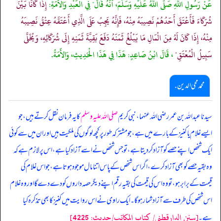
عَنْ رَسُولِ اللَّهِ صَلَّى اللَّهُ عَلَيْهِ وَسَلَّمَ، أَنَّهُ قَالَ" فِي الْعَبْدِ وَالأَمَةِ:
إِذَا كَانَا بَيْنَ
شُرَكَاءَ فَأَعْتَقَ أَحَدُهُمْ نَصِيبَهُ مِنْهُ، فَإِنَّهُ يَجِبُ عَلَى الَّذِي أَعْتَقَهُ عِتْقُ نَصِيبَهُ
مِنْهُ، إِذَا كَانَ لَهُ مِنَ الْمَالِ مَا يَبْلُغُ ثَمَنَهُ دَفَعَ بَقِيَّةَ ثَمَنِهِ إِلَى شُرَكَائِهِ، وَيُخَلَّى
سَبِيلُ الْمُعْتَقِ"
، قَالَ ابْنُ صَاعِدٍ: هَذَا فِي هَذَا الْحَدِيثِ، وَالأَمَةُ.
محمد محی الدین .
سیدنا عبداللہ بن عمر رضی اللہ عنہما، نبی کریم
صلی اللہ علیہ وسلم
کا یہ فرمان نقل کرتے ہیں، جو
ایسے غلام یا کنیز کے بارے میں ہے، جو مشترکہ طور پر کچھ لوگوں کی ملکیت ہیں اور ان میں سے کوئی
ایک شخص اپنے حصے کو آزاد کر دیتا ہے، تو جس شخص نے اسے آزاد کیا ہے، اس پر لازم ہے کہ
وہ بقیہ حصے کو بھی آزاد کرے، اگر اس شخص کے پاس اتنا مال موجود ہوتا ہے، جو اس غلام کی
قیمت کے برابر ہو، تو وہ اس کی قیمت کی بقیہ رقم اپنے دیگر حصہ داروں کو دے دے گا اور وہ غلام
اس شخص کی طرف سے آزاد شمار ہو گا۔ ایک راوی نے اس روایت میں کنیز کا بھی تذکرہ کیا
[سنن الدارقطني/ كتاب المكاتب/حدیث: 4225]
ہے۔