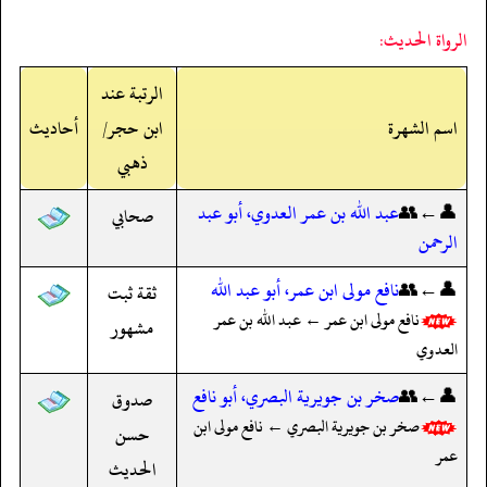
الرواة الحديث:
الرتبة عند
اسم الشهرة
ابن حجر/
أحاديث
ذهبي
👤←👥
عبد الله بن عمر العدوي، أبو عبد
صحابي
الرحمن
👤←👥
نافع مولى ابن عمر، أبو عبد الله
ثقة ثبت
نافع مولى ابن عمر ← عبد الله بن عمر
مشهور
العدوي
👤←👥
صخر بن جويرية البصري، أبو نافع
صدوق
صخر بن جويرية البصري ← نافع مولى ابن
حسن
عمر
الحديث