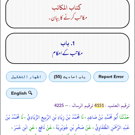
كتاب المكاتب
مکاتب کرنے کا بیان۔
1. باب
مکاتب کے احکام
Report Error
باب احادیث (55)
اظهار التشكيل
🔍 English
ترقیم العلمیہ :
ترقیم الرسالہ :
--
4225
4151
حَدَّثَنَا
أَبُو مُحَمَّدِ بْنُ صَاعِدٍ
، نَا
مُحَمَّدُ بْنُ زِيَادِ بْنِ الرَّبِيعِ الزِّيَادِيُّ
، نَا
مُحَمَّدُ بْنُ
عَبْدِ الرَّحْمَنِ الطُّفَاوِيُّ
، عَنْ
صَخْرِ بْنِ جُوَيْرِيَةَ
، عَنْ
نَافِعٍ
، عَنِ
ابْنِ عُمَرَ
،