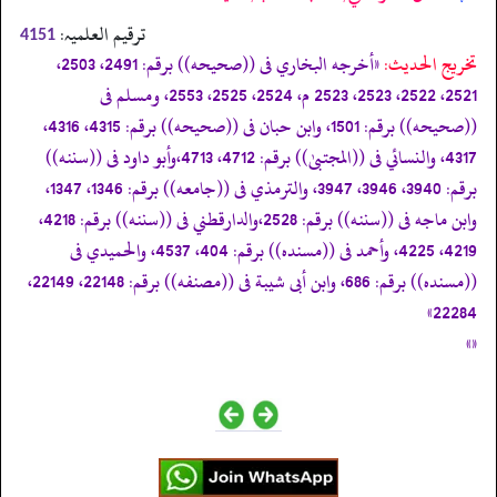
ترقیم العلمیہ:
4151
تخریج الحدیث:
«أخرجه البخاري فى ((صحيحه)) برقم: 2491، 2503،
2521، 2522، 2523، 2523 م، 2524، 2525، 2553، ومسلم فى
((صحيحه)) برقم: 1501، وابن حبان فى ((صحيحه)) برقم: 4315، 4316،
4317، والنسائي فى ((المجتبیٰ)) برقم: 4712، 4713،وأبو داود فى ((سننه))
برقم: 3940، 3946، 3947، والترمذي فى ((جامعه)) برقم: 1346، 1347،
وابن ماجه فى ((سننه)) برقم: 2528،والدارقطني فى ((سننه)) برقم: 4218،
4219، 4225، وأحمد فى ((مسنده)) برقم: 404، 4537، والحميدي فى
((مسنده)) برقم: 686، وابن أبى شيبة فى ((مصنفه)) برقم: 22148، 22149،
22284»
«»