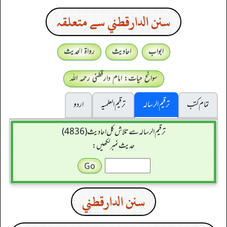
سنن الدارقطني سے متعلقہ
ابواب
احادیث
رواۃ الحدیث
سوانح حیات: امام دارقطنی رحمہ اللہ
تمام کتب
ترقیم الرسالہ
ترقیم العلمیہ
اردو
ترقیم الرسالہ سے تلاش کل احادیث (4836)
حدیث نمبر لکھیں:
سنن الدارقطني