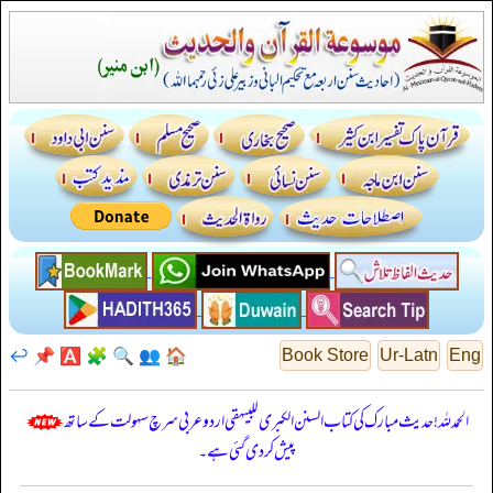
↩️
📌
🅰️
🧩
🔍
👥
🏠
Book Store
Ur-Latn
Eng
الحمدللہ! حدیث مبارک کی کتاب السنن الكبرى للبيهقي اردو عربی سرچ سہولت کے ساتھ
پیش کر دی گئی ہے۔