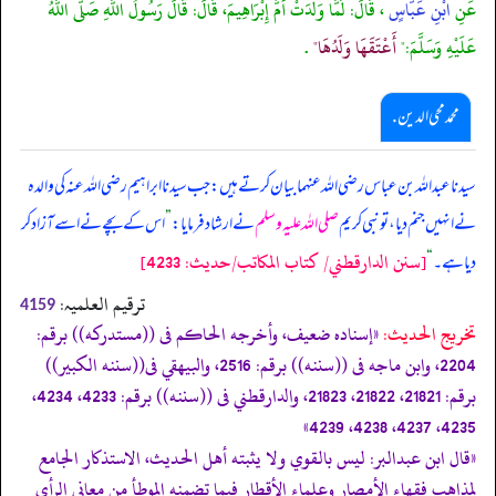
عَنِ
ابْنِ عَبَّاسٍ
، قَالَ: لَمَّا وَلَدَتْ أُمُّ إِبْرَاهِيمَ، قَالَ: قَالَ رَسُولُ اللَّهِ صَلَّى اللَّهُ
عَلَيْهِ وَسَلَّمَ:"
أَعْتَقَهَا وَلَدُهَا"
.
محمد محی الدین .
سیدنا عبداللہ بن عباس رضی اللہ عنہما بیان کرتے ہیں: جب سیدنا ابراہیم رضی اللہ عنہ کی والدہ
نے انہیں جنم دیا، تو نبی کریم
صلی اللہ علیہ وسلم
نے ارشاد فرمایا:
”
اس کے بچے نے اسے آزاد کر
[سنن الدارقطني/ كتاب المكاتب/حدیث: 4233]
دیا ہے۔
“
ترقیم العلمیہ:
4159
تخریج الحدیث:
«إسناده ضعيف، وأخرجه الحاكم فى ((مستدركه)) برقم:
2204، وابن ماجه فى ((سننه)) برقم: 2516، والبيهقي فى((سننه الكبير))
برقم: 21821، 21822، 21823، والدارقطني فى ((سننه)) برقم: 4233، 4234،
4235، 4237، 4238، 4239»
«قال ابن عبدالبر: ليس بالقوي ولا يثبته أهل الحديث، الاستذكار الجامع
لمذاهب فقهاء الأمصار وعلماء الأقطار فيما تضمنه الموطأ من معاني الرأي