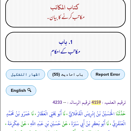
كتاب المكاتب
مکاتب کرنے کا بیان۔
1. باب
مکاتب کے احکام
Report Error
باب احادیث (55)
اظهار التشكيل
🔍 English
ترقیم العلمیہ :
ترقیم الرسالہ :
--
4233
4159
حَدَّثَنَا
الْحُسَيْنُ بْنُ إِدْرِيسَ الْقَافْلانِيُّ
، نَا
أَبُو يَحْيَى الْعَطَّارُ
، نَا
عَمْرُو بْنُ مُحَمَّدٍ
الْعَنْقَزِيُّ
، نَا
أَبُو بَكْرِ بْنُ أَبِي سَبْرَةَ
، عَنْ
حُسَيْنِ بْنِ عَبْدِ اللَّهِ
، عَنْ
عِكْرِمَةَ
،