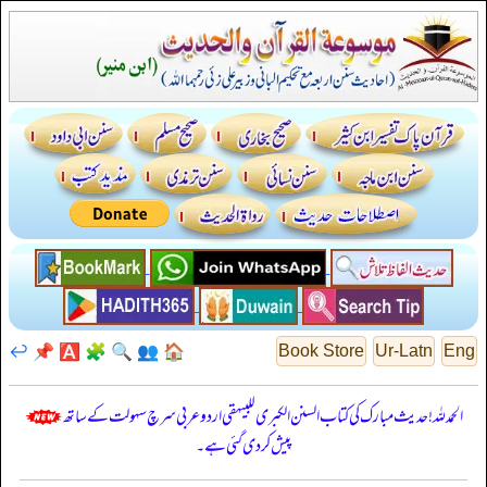
↩️
📌
🅰️
🧩
🔍
👥
🏠
Book Store
Ur-Latn
Eng
الحمدللہ! حدیث مبارک کی کتاب السنن الكبرى للبيهقي اردو عربی سرچ سہولت کے ساتھ
پیش کر دی گئی ہے۔