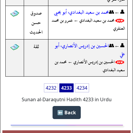
👤←👥
محمد بن سعيد البغدادي، أبو يحيى
صدوق
محمد بن سعيد البغدادي ← عمرو بن محمد
حسن
العنقزي
الحديث
👤←👥
الحسين بن إدريس الأنصاري، أبو
ثقة
علي
الحسين بن إدريس الأنصاري ← محمد بن
سعيد البغدادي
4232
4233
4234
Sunan al-Daraqutni Hadith 4233 in Urdu
Back ⬅️