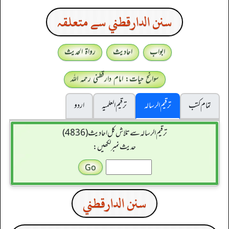
سنن الدارقطني سے متعلقہ
ابواب
احادیث
رواۃ الحدیث
سوانح حیات: امام دارقطنی رحمہ اللہ
تمام کتب
ترقیم الرسالہ
ترقیم العلمیہ
اردو
ترقیم الرسالہ سے تلاش کل احادیث (4836)
حدیث نمبر لکھیں:
سنن الدارقطني