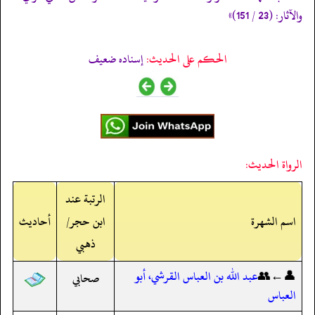
والآثار: (23 / 151)»
الحكم على الحديث:
إسناده ضعيف
الرواة الحديث:
الرتبة عند
اسم الشهرة
ابن حجر/
أحاديث
ذهبي
👤←👥
عبد الله بن العباس القرشي، أبو
صحابي
العباس