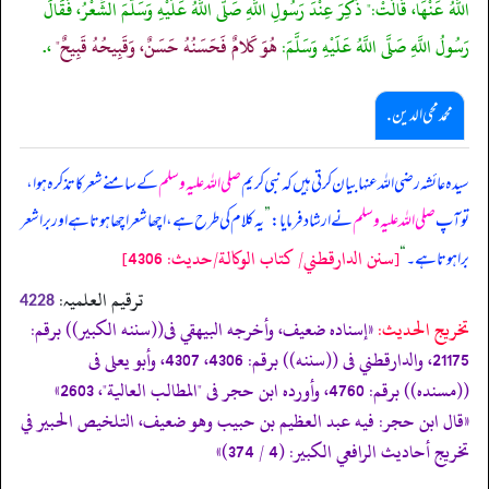
اللَّهُ عَنْهَا، قَالَتْ:" ذُكِرَ عِنْدَ رَسُولِ اللَّهِ صَلَّى اللَّهُ عَلَيْهِ وَسَلَّمَ الشِّعْرُ، فَقَالَ
رَسُولُ اللَّهِ صَلَّى اللَّهُ عَلَيْهِ وَسَلَّمَ:
هُوَ كَلامٌ فَحَسَنُهُ حَسَنٌ، وَقَبِيحُهُ قَبِيحٌ"
،.
محمد محی الدین .
سیدہ عائشہ رضی اللہ عنہا بیان کرتی ہیں کہ نبی کریم
صلی اللہ علیہ وسلم
کے سامنے شعر کا تذکرہ ہوا،
تو آپ
صلی اللہ علیہ وسلم
نے ارشاد فرمایا:
”
یہ کلام کی طرح ہے، اچھا شعر اچھا ہوتا ہے اور برا شعر
[سنن الدارقطني/ كتاب الوكالة/حدیث: 4306]
برا ہوتا ہے۔
“
ترقیم العلمیہ:
4228
تخریج الحدیث:
«إسناده ضعيف، وأخرجه البيهقي فى((سننه الكبير)) برقم:
21175، والدارقطني فى ((سننه)) برقم: 4306، 4307، وأبو يعلى فى
((مسنده)) برقم: 4760، وأورده ابن حجر فى "المطالب العالية"، 2603»
«قال ابن حجر: فيه عبد العظيم بن حبيب وهو ضعيف، التلخيص الحبير في
تخريج أحاديث الرافعي الكبير: (4 / 374)»