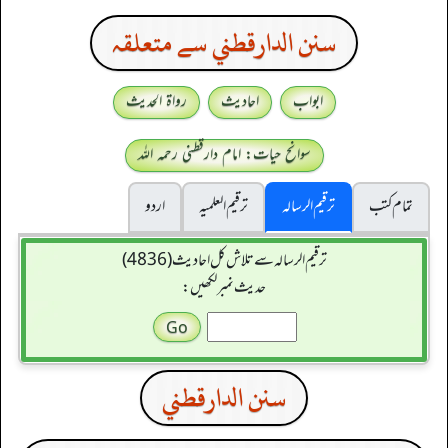
سنن الدارقطني سے متعلقہ
ابواب
احادیث
رواۃ الحدیث
سوانح حیات: امام دارقطنی رحمہ اللہ
تمام کتب
ترقیم الرسالہ
ترقیم العلمیہ
اردو
ترقیم الرسالہ سے تلاش کل احادیث (4836)
حدیث نمبر لکھیں:
سنن الدارقطني