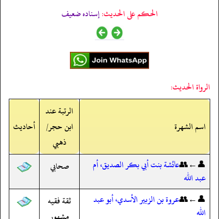
الحكم على الحديث:
إسناده ضعيف
الرواة الحديث:
الرتبة عند
اسم الشهرة
ابن حجر/
أحاديث
ذهبي
👤←👥
عائشة بنت أبي بكر الصديق، أم
صحابي
عبد الله
👤←👥
عروة بن الزبير الأسدي، أبو عبد
ثقة فقيه
الله
مشهور