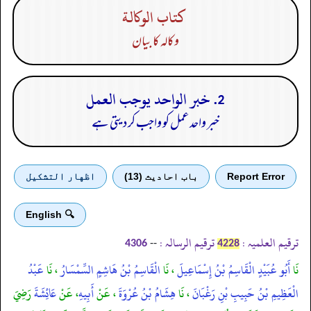
كتاب الوكالة
وکالہ کا بیان
2. خبر الواحد يوجب العمل
خبر واحد عمل کو واجب کر دیتی ہے
Report Error
باب احادیث (13)
اظهار التشكيل
🔍 English
ترقیم العلمیہ :
ترقیم الرسالہ :
--
4306
4228
نَا
أَبُو عُبَيْدٍ الْقَاسِمُ بْنُ إِسْمَاعِيلَ
، نَا
الْقَاسِمُ بْنُ هَاشِمٍ السِّمْسَارُ
، نَا
عَبْدُ
الْعَظِيمِ بْنُ حَبِيبِ بْنِ رَغْبَانَ
، نَا
هِشَامُ بْنُ عُرْوَةَ
، عَنْ
أَبِيهِ
، عَنْ
عَائِشَةَ
رَضِيَ