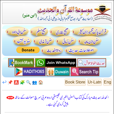
↩️
📌
🅰️
🧩
🔍
👥
🏠
Book Store
Ur-Latn
Eng
الحمدللہ! حدیث مبارک کی کتاب السنن الكبرى للبيهقي اردو عربی سرچ سہولت کے ساتھ
پیش کر دی گئی ہے۔