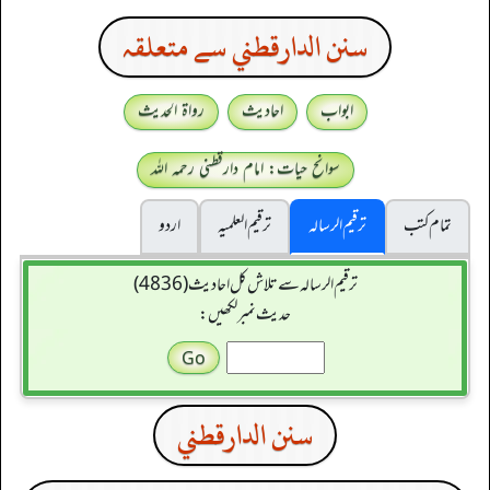
سنن الدارقطني سے متعلقہ
ابواب
احادیث
رواۃ الحدیث
سوانح حیات: امام دارقطنی رحمہ اللہ
تمام کتب
ترقیم الرسالہ
ترقیم العلمیہ
اردو
ترقیم الرسالہ سے تلاش کل احادیث (4836)
حدیث نمبر لکھیں:
سنن الدارقطني