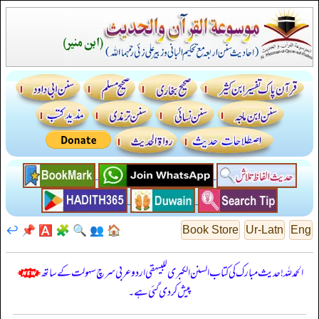
↩️
📌
🅰️
🧩
🔍
👥
🏠
Book Store
Ur-Latn
Eng
الحمدللہ! حدیث مبارک کی کتاب السنن الكبرى للبيهقي اردو عربی سرچ سہولت کے ساتھ
پیش کر دی گئی ہے۔