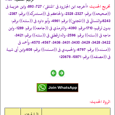
تخریج الحدیث:
«أخرجه ابن الجارود فى "المنتقى"، 727، 893، وابن خزيمة فى
((صحيحه)) برقم: 2327، 2328، والحاكم فى ((مستدركه)) برقم: 2387،
8243،والنسائي فى ((المجتبیٰ)) برقم: 4961، وأبو داود فى ((سننه)) برقم:
بدون ترقيم، 1710،برقم: 4390، والترمذي فى ((جامعه)) برقم: 1289، وابن
ماجه فى ((سننه)) برقم: 2596، والدارقطني فى ((سننه)) برقم: 3421،
3422، 3428، 3429، 3430، 3431، 3436، 4567، 4570، وأحمد فى
((مسنده)) برقم: 6797، والحميدي فى ((مسنده)) برقم: 608،وابن أبى شيبة
فى ((مصنفه)) برقم: 10871، 20678»
الرواة الحديث:
الرتبة عند