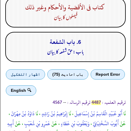
كتاب فى الأقضية والأحكام وغير ذلك
فیصلوں کا بیان
6. باب الشفعة
باب: حق شفعہ کا بیان
Report Error
باب احادیث (75)
اظهار التشكيل
🔍 English
ترقیم العلمیہ :
ترقیم الرسالہ :
--
4567
4487
نَا
أَبُو عُبَيْدٍ الْقَاسِمُ بْنُ إِسْمَاعِيلَ
، نَا
إِبْرَاهِيمُ بْنُ رَاشِدٍ
، نَا
دَاوُدُ بْنُ مِهْرَانَ
،
عَنْ
أَيُّوبَ السَّخْتِيَانِيِّ
،
وَيَعْقُوبَ بْنِ عَطَاءٍ
، عَنْ
عَمْرِو بْنِ شُعَيْبٍ
، عَنْ
أَبِيهِ