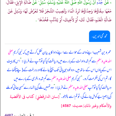
، عَنْ
جَدِّهِ
أَنّ رَسُولَ اللَّهِ صَلَّى اللَّهُ عَلَيْهِ وَسَلَّمَ، سُئِلَ" عَنْ
ضَالَّةِ الإِبِلِ، فَقَالَ:
مَعَهَا سِقَاؤُهَا وَحِذَاؤُهَا تَرِدُ الْمَاءَ وَتُصِيبُ الشَّجَرَ فَلا تَعَرَّضْ لَهَا، وَسُئِلَ عَنْ
ضَالَّةِ الْغَنَمِ، فَقَالَ: لَكَ، أَوْ لأَخِيكَ، أَوْ لِلذِّئْبِ فَخُذْهَا"
.
محمد محی الدین .
عمرو بن شعیب اپنے والد کے حوالے سے اپنے دادا کا یہ بیان نقل کرتے ہیں کہ نبی کریم
صلی
اللہ علیہ وسلم
سے گم شدہ اونٹ کے بارے میں دریافت کیا گیا تو آپ نے فرمایا:
”
اس کا پیٹ
اس کے پاؤں اس کے ساتھ ہیں، وہ خود ہی پانی تک پہنچ جائے گا اور درخت کے (پتے) کھا لے
گا، تم اس کی فکر مت کرو۔
“
نبی کریم
صلی اللہ علیہ وسلم
سے گم شدہ بکری کے بارے میں
دریافت کیا گیا تو آپ
صلی اللہ علیہ وسلم
نے فرمایا:
”
وہ تمہیں ملے گی یا تمہارے کسی بھائی کو ملے
[سنن الدارقطني/ كتاب فى الأقضية
گی یا بھیڑیے کو مل جائے گی، تو تم اسے پکڑ لو۔
“
والأحكام وغير ذلك/حدیث: 4567]
ترقیم العلمیہ:
4487