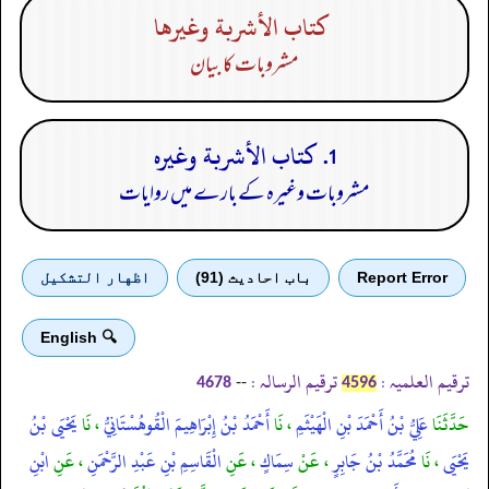
كتاب الأشربة وغيرها
مشروبات کا بیان
1. كتاب الأشربة وغيره
مشروبات وغیرہ کے بارے میں روایات
Report Error
باب احادیث (91)
اظهار التشكيل
🔍 English
ترقیم العلمیہ :
ترقیم الرسالہ :
--
4678
4596
حَدَّثَنَا
عَلِيُّ بْنُ أَحْمَدَ بْنِ الْهَيْثَمِ
، نَا
أَحْمَدُ بْنُ إِبْرَاهِيمَ الْقُوهُسْتَانِيُّ
، نَا
يَحْيَى بْنُ
يَحْيَى
، نَا
مُحَمَّدُ بْنُ جَابِرٍ
، عَنْ
سِمَاكٍ
، عَنِ
الْقَاسِمِ بْنِ عَبْدِ الرَّحْمَنِ
، عَنِ
ابْنِ