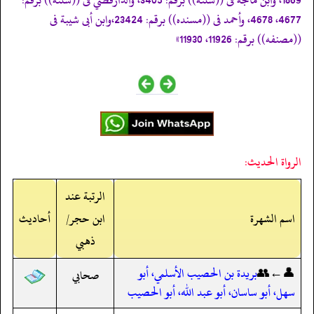
4677، 4678، وأحمد فى ((مسنده)) برقم: 23424،وابن أبى شيبة فى
((مصنفه)) برقم: 11926، 11930»
الرواة الحديث:
الرتبة عند
اسم الشهرة
ابن حجر/
أحاديث
ذهبي
👤←👥
بريدة بن الحصيب الأسلمي، أبو
صحابي
سهل، أبو ساسان، أبو عبد الله، أبو الحصيب