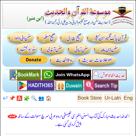
↩️
📌
🅰️
🧩
🔍
👥
🏠
Book Store
Ur-Latn
Eng
الحمدللہ! حدیث مبارک کی کتاب السنن الكبرى للبيهقي اردو عربی سرچ سہولت کے ساتھ
پیش کر دی گئی ہے۔