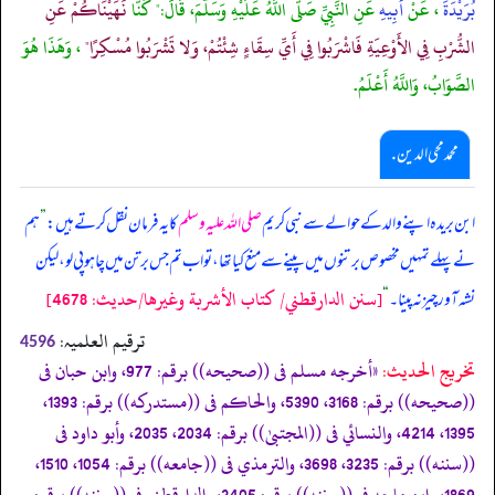
بُرَيْدَةَ
، عَنْ
أَبِيهِ
عَنِ النَّبِيِّ صَلَّى اللَّهُ عَلَيْهِ وَسَلَّمَ، قَالَ:" كُنَّا
نَهَيْنَاكُمْ عَنِ
الشُّرْبِ فِي الأَوْعِيَةِ فَاشْرَبُوا فِي أَيِّ سِقَاءٍ شِئْتُمْ، وَلا تَشْرَبُوا مُسْكِرًا"
، وَهَذَا هُوَ
الصَّوَابُ، وَاللَّهُ أَعْلَمُ.
محمد محی الدین .
ابن بریدہ اپنے والد کے حوالے سے نبی کریم
صلی اللہ علیہ وسلم
کا یہ فرمان نقل کرتے ہیں:
”
ہم
نے پہلے تمہیں مخصوص برتنوں میں پینے سے منع کیا تھا، تو اب تم جس برتن میں چاہو پی لو، لیکن
[سنن الدارقطني/ كتاب الأشربة وغيرها/حدیث: 4678]
نشہ آور چیز نہ پینا۔
“
ترقیم العلمیہ:
4596
تخریج الحدیث:
«أخرجه مسلم فى ((صحيحه)) برقم: 977، وابن حبان فى
((صحيحه)) برقم: 3168، 5390، والحاكم فى ((مستدركه)) برقم: 1393،
1395، 4214، والنسائي فى ((المجتبیٰ)) برقم: 2034، 2035، وأبو داود فى
((سننه)) برقم: 3235، 3698، والترمذي فى ((جامعه)) برقم: 1054، 1510،
1869، وابن ماجه فى ((سننه)) برقم: 3405، والدارقطني فى ((سننه)) برقم: