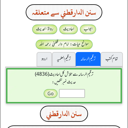
سنن الدارقطني سے متعلقہ
ابواب
احادیث
رواۃ الحدیث
سوانح حیات: امام دارقطنی رحمہ اللہ
تمام کتب
ترقیم الرسالہ
ترقیم العلمیہ
اردو
ترقیم الرسالہ سے تلاش کل احادیث (4836)
حدیث نمبر لکھیں:
سنن الدارقطني