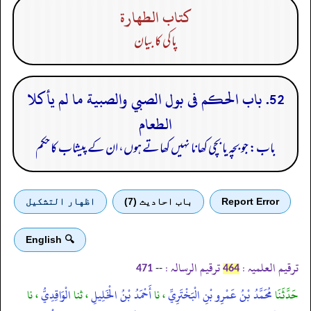
كتاب الطهارة
پاکی کا بیان
52. باب الحكم فى بول الصبي والصبية ما لم يأكلا
الطعام
باب: جو بچہ یا بچی کھانا نہیں کھاتے ہوں، ان کے پیشاب کا حکم
Report Error
باب احادیث (7)
اظهار التشكيل
🔍 English
ترقیم العلمیہ :
ترقیم الرسالہ :
--
471
464
حَدَّثَنَا
مُحَمَّدُ بْنُ عَمْرِو بْنِ الْبَخْتَرِيِّ
، نا
أَحْمَدُ بْنُ الْخَلِيلِ
، ثنا
الْوَاقِدِيُّ
، نا