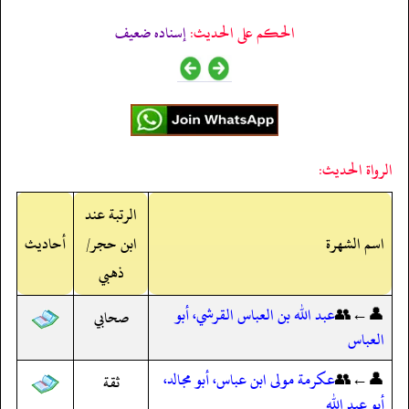
الحكم على الحديث:
إسناده ضعيف
الرواة الحديث:
الرتبة عند
اسم الشهرة
ابن حجر/
أحاديث
ذهبي
👤←👥
عبد الله بن العباس القرشي، أبو
صحابي
العباس
👤←👥
عكرمة مولى ابن عباس، أبو مجالد،
ثقة
أبو عبد الله