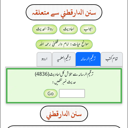
سنن الدارقطني سے متعلقہ
ابواب
احادیث
رواۃ الحدیث
سوانح حیات: امام دارقطنی رحمہ اللہ
تمام کتب
ترقیم الرسالہ
ترقیم العلمیہ
اردو
ترقیم الرسالہ سے تلاش کل احادیث (4836)
حدیث نمبر لکھیں:
سنن الدارقطني