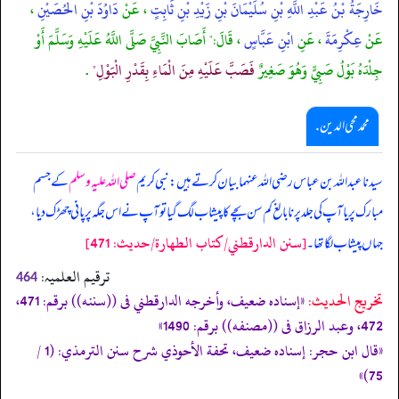
خَارِجَةُ بْنُ عَبْدِ اللَّهِ بْنِ سُلَيْمَانَ بْنِ زَيْدِ بْنِ ثَابِتٍ
، عَنْ
دَاوُدَ بْنِ الْحُصَيْنِ
،
عَنْ
عِكْرِمَةَ
، عَنِ
ابْنِ عَبَّاسٍ
، قَالَ:" أَصَابَ النَّبِيَّ صَلَّى اللَّهُ عَلَيْهِ وَسَلَّمَ أَوْ
جِلْدَهُ بَوْلُ صَبِيٍّ وَهُوَ صَغِيرٌ
فَصَبَّ عَلَيْهِ مِنَ الْمَاءِ بِقَدْرِ الْبَوْلِ"
.
محمد محی الدین .
سیدنا عبداللہ بن عباس رضی اللہ عنہما بیان کرتے ہیں: نبی کریم
صلی اللہ علیہ وسلم
کے جسم
مبارک پر یا آپ کی جلد پر نابالغ کم سن بچے کا پیشاب لگ گیا تو آپ نے اس جگہ پر پانی چھڑک دیا،
[سنن الدارقطني/كتاب الطهارة/حدیث: 471]
جہاں پیشاب لگا تھا۔
ترقیم العلمیہ:
464
تخریج الحدیث:
«إسناده ضعيف، وأخرجه الدارقطني فى ((سننه)) برقم: 471،
472، وعبد الرزاق فى ((مصنفه)) برقم: 1490»
«قال ابن حجر: إسناده ضعيف، تحفة الأحوذي شرح سنن الترمذي: (1 /
75)»