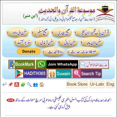
↩️
📌
🅰️
🧩
🔍
👥
🏠
Book Store
Ur-Latn
Eng
الحمدللہ! حدیث مبارک کی کتاب السنن الكبرى للبيهقي اردو عربی سرچ سہولت کے ساتھ
پیش کر دی گئی ہے۔