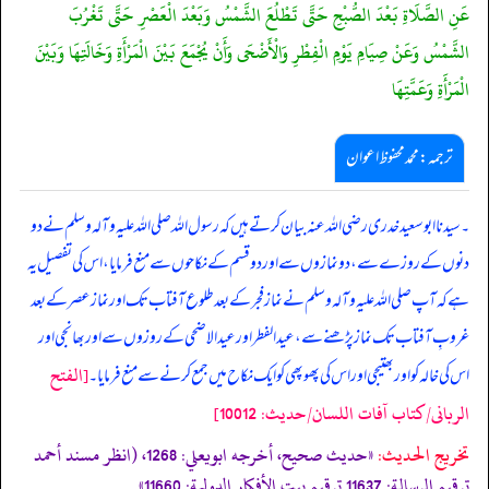
عَنِ الصَّلَاةِ بَعْدَ الصُّبْحِ حَتَّى تَطْلُعَ الشَّمْسُ وَبَعْدَ الْعَصْرِ حَتَّى تَغْرُبَ
الشَّمْسُ وَعَنْ صِيَامِ يَوْمِ الْفِطْرِ وَالْأَضْحَى وَأَنْ يُجْمَعَ بَيْنَ الْمَرْأَةِ وَخَالَتِهَا وَبَيْنَ
الْمَرْأَةِ وَعَمَّتِهَا
ترجمہ:محمد محفوظ اعوان
۔ سیدنا ابو سعید خدری رضی اللہ عنہ بیان کرتے ہیں کہ رسول اللہ صلی اللہ علیہ وآلہ وسلم نے دو
دنوں کے روزے سے، دو نمازوں سے اور دو قسم کے نکاحوں سے منع فرمایا، اس کی تفصیل یہ
ہے کہ آپ صلی اللہ علیہ وآلہ وسلم نے نماز فجر کے بعد طلوع آفتاب تک اور نماز عصر کے بعد
غروبِ آفتاب تک نماز پڑھنے سے، عید الفطر اور عید الاضحی کے روزوں سے اور بھانجی اور
[الفتح
اس کی خالہ کو اور بھتیجی اور اس کی پھوپھی کو ایک نکاح میں جمع کرنے سے منع فرمایا۔
الربانی/كتاب آفات اللسان/حدیث: 10012]
تخریج الحدیث:
«حديث صحيح، أخرجه ابويعلي: 1268، (انظر مسند أحمد
ترقيم الرسالة: 11637 ترقیم بيت الأفكار الدولية: 11660»