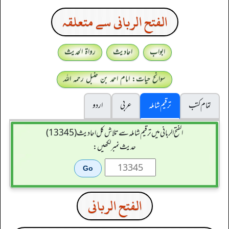
الفتح الربانی سے متعلقہ
ابواب
احادیث
رواۃ الحدیث
سوانح حیات: امام احمد بن حنبل رحمہ اللہ
تمام کتب
ترقیم شاملہ
عربی
اردو
الفتح الربانی میں ترقیم شاملہ سے تلاش کل احادیث (13345)
حدیث نمبر لکھیں:
الفتح الربانی