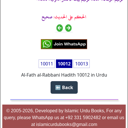
الحكم على الحديث:
صحیح
10011
10012
10013
Al-Fath al-Rabbani Hadith 10012 in Urdu
Back ⬅️
© 2005-2026, Developed by Islamic Urdu Books, For any
query, please WhatsApp us at +92 331 5902482 or email us
at islamicurdubooks@gmail.com