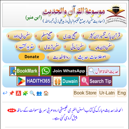
↩️
📌
🅰️
🧩
🔍
👥
🏠
Book Store
Ur-Latn
Eng
الحمدللہ! حدیث مبارک کی کتاب السنن الكبرى للبيهقي اردو عربی سرچ سہولت کے ساتھ
پیش کر دی گئی ہے۔