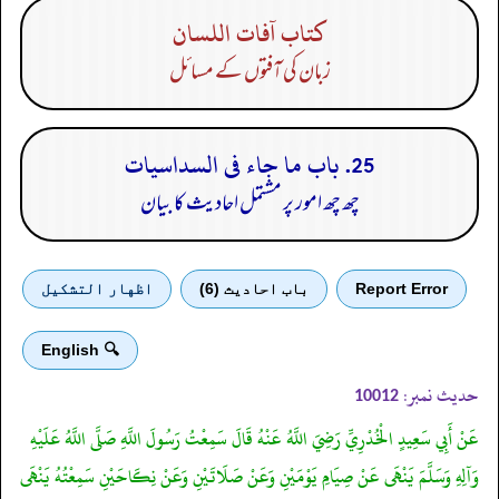
كتاب آفات اللسان
زبان کی آفتوں کے مسائل
25. باب ما جاء فى السداسيات
چھ چھ امور پر مشتمل احادیث کا بیان
Report Error
باب احادیث (6)
اظهار التشكيل
🔍 English
حدیث نمبر:
10012
عَنْ أَبِي سَعِيدٍ الْخُدْرِيِّ رَضِيَ اللَّهُ عَنْهُ قَالَ سَمِعْتُ رَسُولَ اللَّهِ صَلَّى اللَّهُ عَلَيْهِ
وَآلِهِ وَسَلَّمَ يَنْهَى عَنْ صِيَامِ يَوْمَيْنِ وَعَنْ صَلَاتَيْنِ وَعَنْ نِكَاحَيْنِ سَمِعْتُهُ يَنْهَى