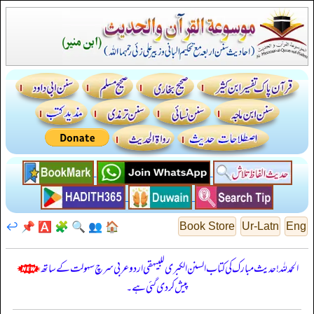
↩️
📌
🅰️
🧩
🔍
👥
🏠
Book Store
Ur-Latn
Eng
الحمدللہ! حدیث مبارک کی کتاب السنن الكبرى للبيهقي اردو عربی سرچ سہولت کے ساتھ
پیش کر دی گئی ہے۔