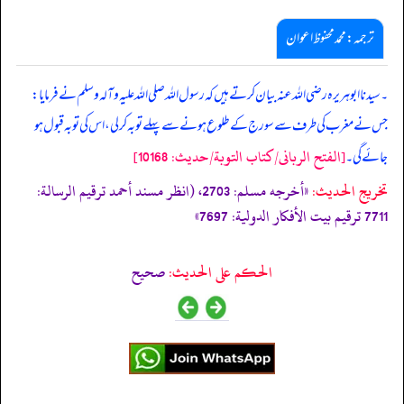
ترجمہ:محمد محفوظ اعوان
۔ سیدنا ابو ہریرہ رضی اللہ عنہ بیان کرتے ہیں کہ رسول اللہ صلی اللہ علیہ وآلہ وسلم نے فرمایا:
جس نے مغرب کی طرف سے سورج کے طلوع ہونے سے پہلے توبہ کر لی، اس کی توبہ قبول ہو
[الفتح الربانی/كتاب التوبة/حدیث: 10168]
جائے گی۔
تخریج الحدیث:
«أخرجه مسلم: 2703، (انظر مسند أحمد ترقيم الرسالة:
7711 ترقیم بيت الأفكار الدولية: 7697»
الحكم على الحديث:
صحیح