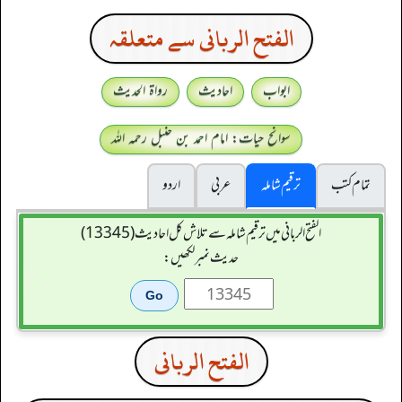
الفتح الربانی سے متعلقہ
ابواب
احادیث
رواۃ الحدیث
سوانح حیات: امام احمد بن حنبل رحمہ اللہ
تمام کتب
ترقیم شاملہ
عربی
اردو
الفتح الربانی میں ترقیم شاملہ سے تلاش کل احادیث (13345)
حدیث نمبر لکھیں:
الفتح الربانی