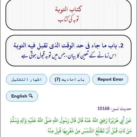
كتاب التوبة
توبہ کی کتاب
2. باب ما جاء فى حد الوقت الذى تقبل فيه التوبة
اس زمانے کے تعین کا بیان، جس میں توبہ قبول ہوتی ہے
Report Error
باب احادیث (7)
اظهار التشكيل
🔍 English
حدیث نمبر:
10168
عَنْ أَبِي هُرَيْرَةَ رَضِيَ اللَّهُ عَنْهُ قَالَ قَالَ رَسُولُ اللَّهِ صَلَّى اللَّهُ عَلَيْهِ وَآلِهِ وَسَلَّمَ
مَنْ تَابَ قَبْلَ أَنْ تَطْلُعَ الشَّمْسُ مِنْ مَغْرِبِهَا قُبِلَ مِنْهُ