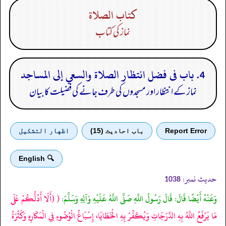
كتاب الصلاة
نماز کی کتاب
4. باب فى فضل انتظار الصلاة والسعي إلى المساجد
نماز کے انتظار اور مسجدوں کی طرف جانے کی فضیلت کا بیان
Report Error
باب احادیث (15)
اظهار التشكيل
🔍 English
حدیث نمبر:
1038
وَعَنْهُ أَيْضًا قَالَ: قَالَ رَسُولُ اللَّهِ صَلَّى اللَّهُ عَلَيْهِ وَآلِهِ وَسَلَّمَ:
(
(أَلَا أَدُلُّكُمْ عَلَى
مَا يَرْفَعُ اللَّهُ بِهِ الدَّرَجَاتِ وَيُكَفِّرُ بِهِ الْخَطَايَا، إِسْبَاغُ الْوُضُوءِ فِي الْمَكَارِهِ وَكَثْرَةُ