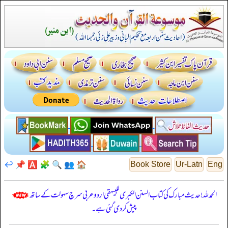
↩️
📌
🅰️
🧩
🔍
👥
🏠
Book Store
Ur-Latn
Eng
الحمدللہ! حدیث مبارک کی کتاب السنن الكبرى للبيهقي اردو عربی سرچ سہولت کے ساتھ
پیش کر دی گئی ہے۔