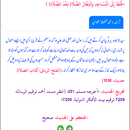
الْخُطَا إِلَى الْمَسَاجِدِ وَانْتِظَارُ الصَّلَاةِ بَعْدَ الصَّلَاةِ)
)
ترجمہ:محمد محفوظ اعوان
سیدنا ابو ہریرہ ؓ بیان کرتے ہیں کہ رسول اللہ صلی اللہ علیہ وآلہ وسلم نے فرمایا: کیا میں ایسے اعمال
پر تمہاری رہنمائی نہ کر دوں کہ جن کی وجہ سے اللہ تعالیٰ درجات کو بلند کرتا ہے اور گناہوں کو مٹاتا
ہے، (وہ اعمال یہ ہیں:) ناپسند حالتوں کے باوجود وضو مکمل کرنا، مسجدوں کی طرف زیادہ چل کر
[الفتح الربانی/كتاب الصلاة/
جانا اور ایک نماز کے بعد دوسری نماز کا انتظار کرنا۔
حدیث: 1038]
تخریج الحدیث:
«أخرجه مسلم: 251، (انظر مسند أحمد ترقيم الرسالة:
7209 ترقیم بيت الأفكار الدولية: 7208»
الحكم على الحديث:
صحیح