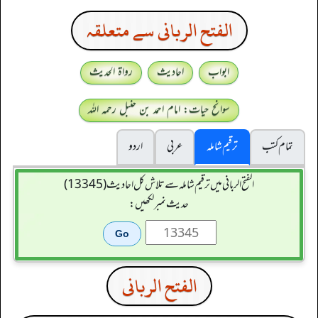
الفتح الربانی سے متعلقہ
ابواب
احادیث
رواۃ الحدیث
سوانح حیات: امام احمد بن حنبل رحمہ اللہ
تمام کتب
ترقیم شاملہ
عربی
اردو
الفتح الربانی میں ترقیم شاملہ سے تلاش کل احادیث (13345)
حدیث نمبر لکھیں:
الفتح الربانی