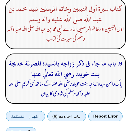
كتاب سيرة أول النبيين وخاتم المرسلين نبينا محمد بن
عبد الله صلى الله عليه وآله وسلم
اول النبیین اور خاتم المرسلین ہمارے نبی محمد بن عبد اللہ صلی اللہ علیہ وآلہ
وسلم کی سیرت کی کتاب
9. باب ما جاء فى ذكر زواجه بالسيدة المصونة خديجة
بنت خويلد رضي الله تعالٰي عنها
پاک دامن سیدہ خدیجہ بنت خویلد رضی اللہ عنہا کے ساتھ نبی کریم صلی اللہ
علیہ وآلہ وسلم کی شادی کا بیان
Report Error
باب احادیث (6)
اظهار التشكيل