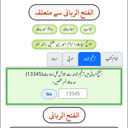
الفتح الربانی سے متعلقہ
ابواب
احادیث
رواۃ الحدیث
سوانح حیات: امام احمد بن حنبل رحمہ اللہ
تمام کتب
ترقیم شاملہ
عربی
اردو
الفتح الربانی میں ترقیم شاملہ سے تلاش کل احادیث (13345)
حدیث نمبر لکھیں:
الفتح الربانی