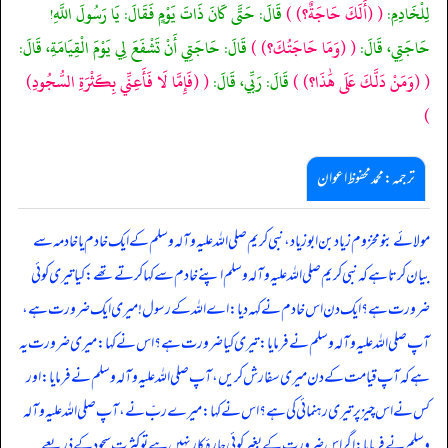
لِلْخَادِمِ:
(
(أَلَكَ حَاجَةٌ؟)
)
قَالَ: حَتَّى كَانَ ذَاتَ يَوْمٍ فَقَالَ: يَا رَسُولَ اللَّهِ!
حَاجَتِي، قَالَ:
(
(وَمَا حَاجَتُكَ؟)
)
قَالَ: حَاجَتِي أَنْ تَشْفَعَ لِي يَوْمَ الْقِيَامَةِ، قَالَ:
(
(وَمَنْ دَلَّكَ عَلَى هَٰذَا؟)
)
قَالَ: رَبِّي، قَالَ:
(
(فَإِمَّا لَا فَأَعِنِّي بِكَثْرَةِ السُّجُودِ)
)
ترجمہ:محمد محفوظ اعوان
مولائے بنو مخزوم زیادبن ابو زیاد، نبی کریم صلی اللہ علیہ وآلہ وسلم کے ایک خادم یا خادمہ سے
بیان کرتا ہے کہ نبی کریم صلی اللہ علیہ وآلہ وسلم اپنے خادم سے کہا کرتے تھے: کیا تیری کوئی
ضرورت ہے؟ ایک دن اس خادم نے کہہ دیا: اے اللہ کے رسول! میری ایک ضرورت ہے،
آپ صلی اللہ علیہ وآلہ وسلم نے فرمایا: تیری کیا ضرورت ہے؟ اس نے کہا: میری ضرورت یہ
ہے کہ آپ قیامت کے دن میری سفارش کریں، آپ صلی اللہ علیہ وآلہ وسلم نے فرمایا: اور
کس نے اس چیز پر تیری رہنمائی کی ہے؟ اس نے کہا: میرے ربّ نے، آپ صلی اللہ علیہ وآلہ
وسلم نے فرمایا: اگر اس ضرورت کے بغیر کوئی چارۂ کار نہیں ہے تو کثرت ِ سجود کے ذریعے