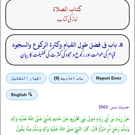
كتاب الصلاة
نماز کی کتاب
6. باب فى فضل طول القيام وكثرة الركوع والسجود
قیام کی طوالت اور رکوع و سجود کی کثرت کی فضیلت کا بیان
Report Error
باب احادیث (9)
اظهار التشكيل
🔍 English
حدیث نمبر:
1063
عَنْ زِيَادِ بْنِ أَبِي زِيَادٍ مَوْلَى بَنِي مَخْزُومٍ عَنْ خَادِمٍ لِلنَّبِيِّ صَلَّى اللَّهُ عَلَيْهِ وَآلِهِ
وَسَلَّمَ رَجُلٍ أَوِ امْرَأَةٍ قَالَ: كَانَ النَّبِيُّ صَلَّى اللَّهُ عَلَيْهِ وَآلِهِ وَسَلَّمَ مِمَّا يَقُولُ