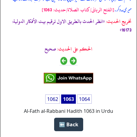
[الفتح الربانی/كتاب الصلاة/حدیث: 1063]
میری مدد کر۔
تخریج الحدیث:
«انظر الحدث بالطريق الاول ترقیم بيت الأفكار الدولية:
16173»
الحكم على الحديث:
صحیح
1062
1063
1064
Al-Fath al-Rabbani Hadith 1063 in Urdu
Back ⬅️