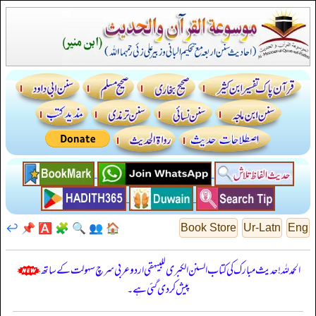
↩️
📌
🅰️
🧩
🔍
👥
🏠
Book Store
Ur-Latn
Eng
الحمدللہ! حدیث مبارک کی کتاب السنن الكبرى للبيهقي اردو عربی سرچ سہولت کے ساتھ
پیش کر دی گئی ہے۔