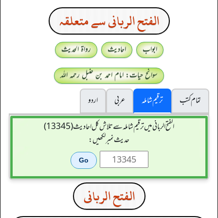
الفتح الربانی سے متعلقہ
ابواب
احادیث
رواۃ الحدیث
سوانح حیات: امام احمد بن حنبل رحمہ اللہ
تمام کتب
ترقیم شاملہ
عربی
اردو
الفتح الربانی میں ترقیم شاملہ سے تلاش کل احادیث (13345)
حدیث نمبر لکھیں:
الفتح الربانی