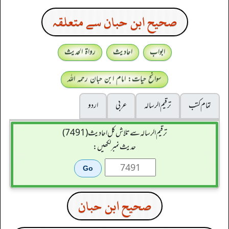
صحیح ابن حبان سے متعلقہ
ابواب
احادیث
رواۃ الحدیث
سوانح حیات: امام ابن حبان رحمہ اللہ
تمام کتب
ترقيم الرسالہ
عربی
اردو
ترقیم الرسالہ سے تلاش کل احادیث (7491)
حدیث نمبر لکھیں:
صحیح ابن حبان