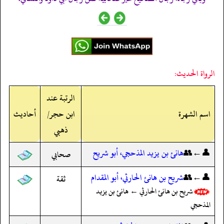
الرواة الحديث:
الرتبة عند
اسم الشهرة
ابن حجر/
أحاديث
ذهبي
👤←👥
هانئ بن يزيد المذحجي، أبو شريح
صحابي
👤←👥
شريح بن هانئ الحارثي، أبو المقدام
ثقة
شريح بن هانئ الحارثي ← هانئ بن يزيد
المذحجي