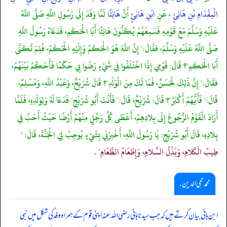
الْمِقْدَامِ بْنِ هَانِئٍ
، عَنِ
ابْنِ هَانِئٍ
أَنَّ
هَانِئًا
لَمَّا وَفَدَ إِلَى رَسُولِ اللَّهِ صَلَّى اللَّهُ
عَلَيْهِ وَسَلَّمَ مَعَ قَوْمِهِ فَسَمِعَهُمْ يُكَنُّونَ هَانِئًا أَبَا الْحَكَمِ، فَدَعَاهُ رَسُولُ اللَّهِ
صَلَّى اللَّهُ عَلَيْهِ وَسَلَّمَ، فقَالَ:" إِنَّ اللَّهَ هُوَ الْحَكَمُ وَإِلَيْهِ الْحُكْمُ، فَلِمَ تُكَنَّى
أَبَا الْحَكَمِ"؟ قَالَ: قَوْمِي إِذَا اخْتَلَفُوا فِي شَيْءٍ رَضُوا بِي حَكَمًا فَأَحْكُمُ بَيْنَهُمْ،
فقَالَ:" إِنَّ ذَلِكَ لَحَسَنٌ، فَمَا لَكَ مِنَ الْوَلَدِ"؟ قَالَ شُرَيْحٌ، وَعَبْدُ اللَّهِ، وَمُسْلِمٌ،
قَالَ:" فَأَيُّهُمْ أَكْبَرُ"؟ قَالَ: شُرَيْحٌ، قَالَ:" فَأَنْتَ أَبُو شُرَيْحٍ" فَدَعَا لَهُ وَلِوَلَدِهِ، فَلَمَّا
أَرَادَ الْقَوْمُ الرُّجُوعَ إِلَى بِلادِهِمْ، أَعْطَى كُلَّ رَجُلٍ مِنْهُمْ أَرْضًا حَيْثُ أَحَبَّ فِي
بِلادِهِ، قَالَ أَبُو شُرَيْحٍ: يَا رَسُولَ اللَّهِ، أَخْبِرْنِي بِشَيْءٍ يُوجِبُ لِيَ الْجَنَّةَ، قَالَ:
"
طِيبُ الْكَلامِ، وَبَذْلُ السَّلامِ، وَإِطْعَامُ الطَّعَامِ"
.
محمد محی الدین .
ابن ہانی بیان کرتے ہیں کہ جب سیدنا ہانی رضی اللہ عنہ اپنی قوم کے ہمراہ وفد کی شکل میں نبی