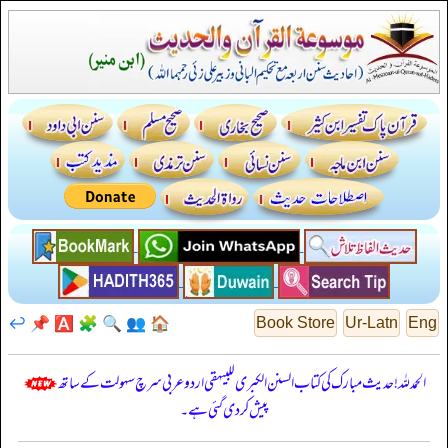
↩️
📌
🅰️
🧩
🔍
👥
🏠
Book Store
Ur-Latn
Eng
الحمدللہ! حدیث مبارک کی کتاب السنن الكبرى للبيهقي اردو عربی سرچ سہولت کے ساتھ
پیش کر دی گئی ہے۔