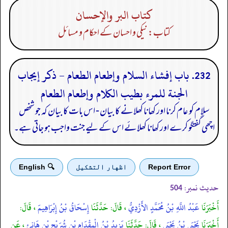
كتاب البر والإحسان
کتاب: نیکی و احسان کے احکام و مسائل
232. باب إفشاء السلام وإطعام الطعام - ذكر إيجاب
الجنة للمرء بطيب الكلام وإطعام الطعام
سلام کو عام کرنا اور کھانا کھلانے کا بیان - اس بات کا بیان کہ جو شخص
اچھی گفتگو کرے اور کھانا کھلائے اس کے لیے جنت واجب ہو جاتی ہے۔
Report Error
اظهار التشكيل
🔍 English
حدیث نمبر:
504
أَخْبَرَنَا
عَبْدُ اللَّهِ بْنُ مُحَمَّدٍ الأَزْدِيُّ
، قَالَ: حَدَّثَنَا
إِسْحَاقُ بْنُ إِبْرَاهِيمَ
، قَالَ:
أَخْبَرَنَا
يَحْيَى بْنُ يَحْيَى
، قَالَ: حَدَّثَنَا
يَزِيدُ بْنُ الْمِقْدَامِ بْنِ شُرَيْحِ بْنِ هَانِئٍ
، عَنِ