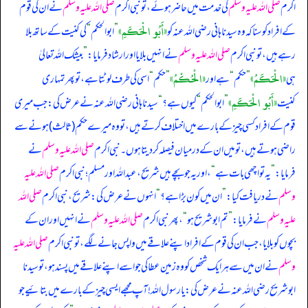
اکرم
صلی اللہ علیہ وسلم
کی خدمت میں حاضر ہوئے، تو نبی اکرم
صلی اللہ علیہ وسلم
نے ان کی قوم
«أَبُو الْحَكَمِ»
کے افراد کو سنا کہ وہ سیدنا ہانی رضی اللہ عنہ کو
”
ابوالحکم
“
کی کنیت کے ساتھ بلا
رہے ہیں، تو نبی اکرم
صلی اللہ علیہ وسلم
نے انہیں بلایا اور ارشاد فرمایا:
”
بیشک اللہ تعالیٰ
«الْحَكَمُ»
«الْحُكْمُ»
ہی
”
حکم
“
ہے اور
”
حکم
“
اسی کی طرف لوٹتا ہے، تو پھر تمہاری
«أَبُو الْحَكَمِ»
کنیت
”
ابوالحکم
“
کیوں ہے؟
“
سیدنا ہانی رضی اللہ عنہ نے عرض کی: جب میری
قوم کے افراد کسی چیز کے بارے میں اختلاف کرتے ہیں، تو وہ میرے حکم (ثالث) ہونے سے
راضی ہوتے ہیں، تو میں ان کے درمیان فیصلہ کر دیتا ہوں۔ نبی اکرم
صلی اللہ علیہ وسلم
نے
فرمایا:
”
یہ تو اچھی بات ہے
“
، اور یہ جو بچے ہیں شریح، عبداللہ اور مسلم؛ نبی اکرم
صلی اللہ علیہ
وسلم
نے دریافت کیا:
”
ان میں کون بڑا ہے؟
“
انہوں نے عرض کی: شریح، نبی اکرم
صلی اللہ
علیہ وسلم
نے فرمایا:
”
تم ابوشریح ہو
“
، پھر نبی اکرم
صلی اللہ علیہ وسلم
نے انہیں اور ان کے
بچوں کو بلایا، جب ان کی قوم کے افراد اپنے علاقے میں واپس جانے لگے، تو نبی اکرم
صلی اللہ علیہ
وسلم
نے ان میں سے ہر ایک شخص کو وہ زمین عطا کی جو اسے اپنے علاقے میں پسند ہو، تو سیدنا
ابوشریح رضی اللہ عنہ نے عرض کی: یا رسول اللہ! آپ مجھے ایسی چیز کے بارے میں بتائیے جو