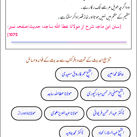
وہ اگرچہ طویل عرصے تک رکا رہے۔
مقیم کے حکم میں نہیں ہوتا اور نماز قصر ادا کرسکتا ہے۔
[سنن ابن ماجہ شرح از مولانا عطا الله ساجد، حدیث/صفحہ نمبر:
1075]
تخریج الحدیث کے تحت دیگر کتب سے حدیث کے فوائد و مسائل
حافظ محمد امین
الشیخ عمر فاروق سعیدی
الشیخ صفی الرحمن مبارکپوری
مولانا عطا اللہ ساجد
ڈاکٹر عبدالرحمٰن فریوائی
مولانا عبد العزیز علوی
مولانا داود راز
الشیخ عبدالستار الحماد
ڈاکٹر محمد جاوید