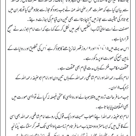
جائے گا‘ نیز ان کا استدلال اس سے بھی ہے جو امام مالک رحمہ اللہ نے حضرت نافع رحمہ اللہ
سے بیان کیا ہے کہ حضرت عمر رضی اللہ عنہ نے جب یہود کو حجاز سے جلا وطن کیا تو پھر ان میں
جو تاجر کی حیثیت سے حجاز میں آنا چاہتا اسے بھی تین دن قیام کی اجازت دیتے۔
مصنف نے اسے اپنی کتاب التلخیص الحبیر میں نقل کرکے کہا ہے کہ اسے امام ابوزرعہ نے صحیح
قرار دیا ہے۔
اس حدیث میں ۱۵‘ ۱۷‘ ۱۸ اور ۱۹ روز قصر نماز پڑھنے کا جو ذکر ہے‘ اس کی تطبیق اور روایات کے
مابین جمع کی صورت اوپر مذکور ہے۔
مختلف مکاتب فکر کے ہاں مدت قیام بھی مختلف ہے۔
امام مالک رحمہ اللہ اور امام شافعی رحمہ اللہ کے ہاں تین دن اور امام ابوحنیفہ رحمہ اللہ کے
نزدیک ۱۵ دن۔
جب مسافر حالت تردد میں مبتلا ہو جائے اور واپسی کا حتمی فیصلہ نہ کر پائے تو ایسی صورت میں
بھی اختلاف پایا جاتا ہے۔
امام ابوحنیفہ رحمہ اللہ اپنے اصحاب سمیت اور ایک قول کی رو سے امام شافعی رحمہ اللہ بھی اسی
کے قائل ہیں کہ ایسا متردد و متذبذب مسافر تادم زیست یا واپسی تک قصر کر سکتا ہے‘ چنانچہ