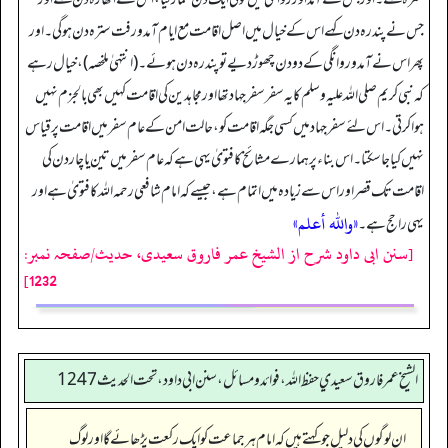
جس نے پندرہ دن کہے اس کے خیال میں اصل اقامت مع ایام آمد و رفت سترہ دن ہو گی۔ اور
پھر اس نے آمد و روانگی کے دو دن چھوڑ دیے تو پندرہ دن ہوئے۔ (انتہیٰ ملخصہ)، خیال رہے
کہ نبی کریم صلی اللہ علیہ وسلم کا یہ سفر سفر جہاد تھا اور مجاہدین کی اقامت کہیں بھی بالجزم نہیں
ہوا کرتی۔ اس لئے سفر جہاد میں کسی جگہ اقامت کو، حالت امن کے عام سفر میں اقامت پر قیاس
نہیں کیا جا سکتا۔ اس بناء پر ہمارے مشائخ کا فتویٰ یہی ہے کہ عام سفر میں تین یا چار دن کی
اقامت تک قصر اور اس سے زیادہ میں اتمام ہے، جیسے کہ امام شافعی رحمہ اللہ کا فتویٰ ہے اور
«والله أعلم»
یہی راحج ہے۔
[سنن ابی داود شرح از الشیخ عمر فاروق سعیدی، حدیث/صفحہ نمبر:
1232]
الشيخ عمر فاروق سعيدي حفظ الله، فوائد و مسائل، سنن ابي داود ، تحت الحديث 1247
ان لوگوں کی دلیل جو کہتے ہیں کہ امام ہر جماعت کو ایک رکعت پڑھائے گا اور لوگ