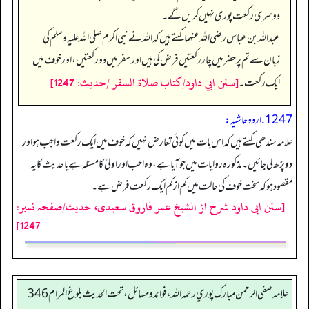
دوسری رکعت پوری نہیں کریں گے۔
عبداللہ بن عباس رضی اللہ عنہما کہتے ہیں کہ اللہ نے نبی اکرم صلی اللہ علیہ وسلم کی
زبان سے تم پر حضر میں چار رکعتیں فرض کی ہیں اور سفر میں دو رکعتیں، اور خوف میں
[سنن ابي داود/كتاب صلاة السفر /حدیث: 1247]
ایک رکعت۔
1247. اردو حاشیہ:
علامہ سندھی کہتے ہیں کہ اس بات میں کوئی تعارض نہیں کہ خوف میں ایک رکعت واجب ہو اور
دو پڑھ لی جائیں۔ مذکورہ روایات میں جو آیا ہے، وہ احب اور اولیٰ کا مسئلہ ہے یا حدیث کا یہ
مقصود ہو کہ سخت خوف کی حالت میں کم از کم ایک رکعت فرض ہے۔
[سنن ابی داود شرح از الشیخ عمر فاروق سعیدی، حدیث/صفحہ نمبر:
1247]
علامه صفي الرحمن مبارك پوري رحمه الله، فوائد و مسائل، تحت الحديث بلوغ المرام 346