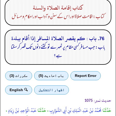
كتاب إقامة الصلاة والسنة
کتاب: اقامت صلاۃ اور اس کے سنن و آداب اور احکام و مسائل
76. باب : كم يقصر الصلاة المسافر إذا أقام ببلدة
باب: جب مسافر کسی مقام پر ٹھہرے تو کتنے دنوں تک قصر کر سکتا
ہے؟
Report Error
باب احادیث (5)
مكررات (3)
اظهار التشكيل
🔍 English
حدیث نمبر:
1075
حَدَّثَنَا
مُحَمَّدُ بْنُ عَبْدِ الْمَلِكِ بْنِ أَبِي الشَّوَارِبِ
، حَدَّثَنَا
عَبْدُ الْوَاحِدِ بْنُ زِيَادٍ
،