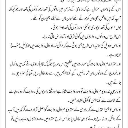
اپنے ضعف کی وجہ سے اس کا مقابلہ نہیں کر سکتی۔
اس کے باوجود یہ احتمال ہے کہ راوی کے ذہن میں راتوں کی تعداد ہو‘ دنوں کی تعداد نہ ہو کیونکہ
آپ مکہ میں داخل بھی دن کو ہوئے تھے اور یہاں سے نکلے بھی دن کو تھے۔
یوں ۱۹ دن کی تعداد پوری ہوگئی اور راتوں کی تعداد ۱۸ ہوئی۔
اس طرح ان دونوں روایتوں میں کوئی فرق اور تعارض باقی نہ رہا۔
اور اس تاویل کی تائید اس طرح بھی ہوتی ہے کہ ۱۸ کی تعداد والی روایت میں لفظ لیل (شب)
موجود ہے۔
اور سترہ یوم والی روایت کی صورت میں تطبیق اس طرح ہوگی کہ غالباً راوی نے مکہ میں دخول
اور خروج کے دونوں دن شمار نہیں کیے‘ لہٰذا انیس میں سے دو نکال دیں تو باقی سترہ ہی رہ
جاتے ہیں۔
اور رہی پندرہ یوم والی روایت تو وہ روایت شاذ ہے اور ثقہ راویوں کی روایت کردہ روایات
کے مخالف ہے‘ لہٰذا اس کا کوئی اعتبار نہیں۔
اور اس کا بھی احتمال ہے کہ راوی نے سترہ یوم والی روایت کو اصل قرار دے کر مکہ میں آپ
کے داخل اور خارج ہونے کا دن نکال دیا ہو‘ اس طرح سترہ میں سے دو نکال دیے جائیں تو