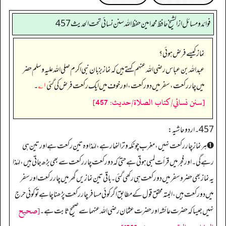
فوائد ومسائل از الشيخ حافظ محمد امين حفظ الله سنن نسائي تحت الحديث 457
نماز کیسے فرض ہوئی؟
عبداللہ بن عباس رضی اللہ عنہم کہتے ہیں کہ نماز بزبان نبی اکرم صلی اللہ علیہ وسلم حضر
میں چار رکعت، سفر میں دو رکعت، اور خوف میں ایک رکعت فرض کی گئی
۱؎
۔
[سنن نسائي/كتاب الصلاة/حدیث: 457]
457 ۔ اردو حاشیہ:
➊ ہر نماز چار رکعت نہیں، مغرب چونکہ وترالنھار ہے، لہٰذا وہ تین رکعت ہے اور تین ہی
رہے گی۔ اور فجر میں قرأت لمبی ہوتی ہے حتیٰ کہ دورکعت چار رکعت سے بھی بڑھ جاتی ہیں، لہٰذا
یہ نماز بھی حضروسفر میں دورکعت ہی رکھی گئی۔ باقی تین نمازیں گھر میں چار رکعت اور سفر
میں دورکعت ہیں، البتہ محقق قول کے مطابق اگر کوئی مسافر چار رکعت پڑھنا چاہے تو کوئی حرج
[صحیح
نہیں جیسا کہ حضرت عائشہ اور حضرت عثمان رضی اللہ عنہما سے صحیح ثابت ہے۔