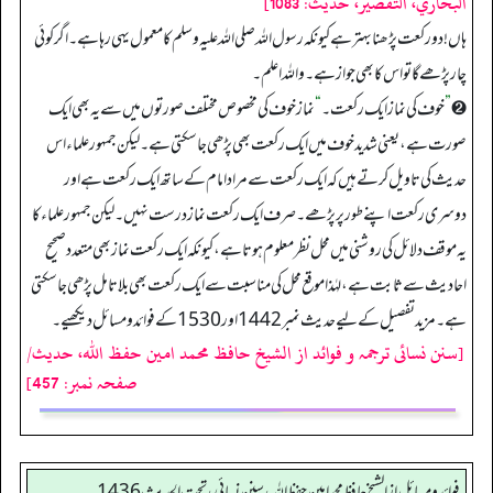
البخاري، التقصیر، حدیث: 1083]
ہاں! دو رکعت پڑھنا بہتر ہے کیونکہ رسول اللہ صلی اللہ علیہ وسلم کامعمول یہی رہا ہے۔ اگر کوئی
چار پڑھے گا تو اس کا بھی جواز ہے۔ واللہ اعلم۔
➋
”
خوف کی نماز ایک رکعت۔
“
نماز خوف کی مخصوص مختلف صورتوں میں سے یہ بھی ایک
صورت ہے، یعنی شدید خوف میں ایک رکعت بھی پڑھی جا سکتی ہے۔ لیکن جمہور علماء اس
حدیث کی تاویل کرتے ہیں کہ ایک رکعت سے مراد امام کے ساتھ ایک رکعت ہے اور
دوسری رکعت اپنے طور پر پڑھے۔ صرف ایک رکعت نماز درست نہیں۔ لیکن جمہور علماء کا
یہ موقف دلائل کی روشنی میں محل نظر معلوم ہوتا ہے، کیونکہ ایک رکعت نماز بھی متعدد صحیح
احادیث سے ثابت ہے، لہٰذا موقع محل کی مناسبت سے ایک رکعت بھی بلاتامل پڑھی جا سکتی
ہے۔ مزید تفصیل کے لیے حدیث نمبر1442 اور 1530 کے فوائدومسائل دیکھیے۔
[سنن نسائی ترجمہ و فوائد از الشیخ حافظ محمد امین حفظ اللہ، حدیث/
صفحہ نمبر: 457]
فوائد ومسائل از الشيخ حافظ محمد امين حفظ الله، سنن نسائي، تحت الحديث 1436