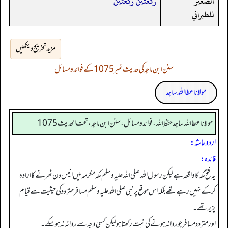
الصغير
ركعتين ركعتين
للطبراني
مزید تخریج دیکھیں
سنن ابن ماجہ کی حدیث نمبر 1075 کے فوائد و مسائل
مولانا عطا اللہ ساجد
مولانا عطا الله ساجد حفظ الله، فوائد و مسائل، سنن ابن ماجه، تحت الحديث1075
اردو حاشہ:
فائده:
یہ فتح مکہ كا واقعہ ہے لیکن رسول اللہ صلی اللہ علیہ وسلم مکہ مکرمہ میں انیس دن ٹھرنے کا ارادہ
کرکے نہیں رہے تھے بلکہ اس موقع پر نبی صلی اللہ علیہ وسلم مسافر متردد کی حیثیت سے قیام
پزیر تھے۔
اور متردد مسافر جو روانہ ہونے کی نیت رکھتا ہو لیکن کسی وجہ سے روانہ نہ ہوسکے۔