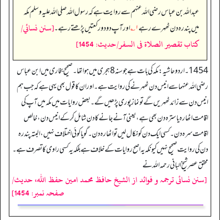
عبداللہ بن عباس رضی اللہ عنہم سے روایت ہے کہ رسول اللہ صلی اللہ علیہ وسلم مکہ
[سنن نسائي/
میں پندرہ دن ٹھہرے رہے
۱؎
اور آپ دو دو رکعتیں پڑھتے رہے۔
كتاب تقصير الصلاة فى السفر/حدیث: 1454]
1454۔ اردو حاشیہ: مکہ کی بات ہے جو سنہ 8 ہجری میں ہوا تھا۔ صحیح بخاری میں ابن عباس
رضی اللہ عنہما سے انیس دن ٹھہرنے کی روایت ہے۔ اور ان کا قول بھی یہی ہے کہ جب ہم
انیس دن سے زائد ٹھہریں گے تو نماز پوری پڑھیں گے۔ بعض روایات میں مکہ میں آپ کی
اقامت اٹھارہ یا سترہ دن بھی ہے، یعنی آنے جانے کا دن شامل کر کے انیس دن، خالص
اقامت سرہ دن۔ کسی ایک دن کو نکال لیں تو اٹھارہ دن۔ گویا کوئی اختلاف نہیں، البتہ پندرہ
دن کی روایت صحیح نہیں کیونکہ یہ اصح روایات کے خلاف ہے بلکہ یہ کسی راوی کا تصرف ہے۔
محقق عصر شیخ البانی رحمہ اللہ نے
[سنن نسائی ترجمہ و فوائد از الشیخ حافظ محمد امین حفظ اللہ، حدیث/
صفحہ نمبر: 1454]