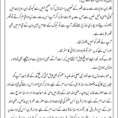
باقی پندرہ دن رہ جاتے ہیں۔
4. ان روایات سے مدت قصر کے تعین پر استدلال کرنا صحیح نہیں ہے کیونکہ ان روایات میں
کوئی ایسی دلیل نہیں ہے جس سے یہ ثابت ہو کہ اگر آپ اس مدت سے زیادہ قیام کرتے تو قصر
چھوڑدیتے اور پوری نماز پڑھتے بلکہ آپ سے تو تبوک کے مقام پر بیس دن کے قیام میں بھی
قصر ثابت ہے۔
آپ نے قصر کو نہیں چھوڑا تھا۔
اور اس لیے کہ یہ سفر تو غزوہ اور لڑائی کا سفر تھا۔
محارب کو ہر لمحہ ایسے مواقع پیش آسکتے ہیں کہ اسے آگے بھی بڑھنا پڑے اور پیچھے بھی ہٹنا اور
واپس ہونا پڑے۔
یہ صورت حال بذات خود نبی صلی اللہ علیہ وسلم کو بھی پیش آئی کہ فتح مکہ کے فوراً بعد آپ کو
مجاہدین کا ایک چھوٹا سا دستہ عزٰی کے انہدام کے لیے روانہ کرنا پڑا اور اس دستے کی قیادت اور
امارت حضرت خالد بن ولید رضی اللہ عنہ کے ہاتھ میں دی‘ پھر معاً بعد دوسرا دستہ سواع بت
کے انہدام کے لیے روانہ فرمایا‘ اس لشکر کی قیادت و امارت حضرت عمرو بن عاص رضی اللہ
عنہ کے سپرد فرمائی‘ پھر تیسرا دستہ مناۃ بت کے انہدام کے لیے روانہ فرمایا‘ اس کی امارت پر