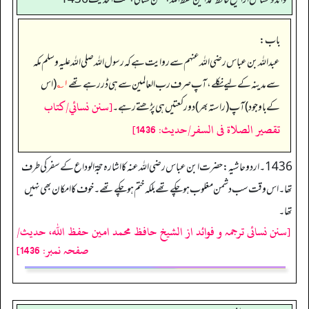
باب:
عبداللہ بن عباس رضی اللہ عنہم سے روایت ہے کہ رسول اللہ صلی اللہ علیہ وسلم مکہ
سے مدینہ کے لیے نکلے، آپ صرف رب العالمین سے ہی ڈر رہے تھے
۱؎
(اس
[سنن نسائي/كتاب
کے باوجود) آپ (راستہ بھر) دو رکعتیں ہی پڑھتے رہے۔
تقصير الصلاة فى السفر/حدیث: 1436]
1436۔ اردو حاشیہ: حضرت ابن عباس رضی اللہ عنہ کا اشارہ حجۃ الوداع کے سفر کی طرف
تھا۔ اس وقت سب دشمن مغلوب ہوچکے تھے بلکہ ختم ہوچکے تھے۔ خوف کا امکان بھی نہیں
تھا۔
[سنن نسائی ترجمہ و فوائد از الشیخ حافظ محمد امین حفظ اللہ، حدیث/
صفحہ نمبر: 1436]