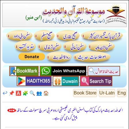
↩️
📌
🅰️
🧩
🔍
👥
🏠
Book Store
Ur-Latn
Eng
الحمدللہ! حدیث مبارک کی کتاب السنن الكبرى للبيهقي اردو عربی سرچ سہولت کے ساتھ
پیش کر دی گئی ہے۔