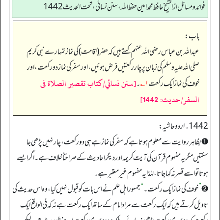
فوائد ومسائل از الشيخ حافظ محمد امين حفظ الله، سنن نسائي، تحت الحديث 1442
باب:
عبداللہ بن عباس رضی اللہ عنہم کہتے ہیں کہ حضر (اقامت) کی نماز تمہارے نبی کریم
صلی اللہ علیہ وسلم کی زبان پر چار رکعتیں فرض ہوئیں، اور سفر کی نماز دو رکعت، اور
[سنن نسائي/كتاب تقصير الصلاة فى
خوف کی نماز ایک رکعت
۱؎
۔
السفر/حدیث: 1442]
1442۔ اردو حاشیہ:
➊ بظاہر روایت سے معلوم ہوتا ہے کہ سفر کی نماز ہے ہی دو رکعت، چار نہیں پڑھی جا
سکتیں مگر یہ مفہوم قرآن کی آیت کریمہ اور دیگر احادیث کے صراحتاً خلاف ہے۔ اگر ایسے
ہوتا تو اسے قصر نہ کہا جاتا، لہٰذا یہ مفہوم غیر معتبر ہے۔
➋
”
خوف کی نماز ایک رکعت۔
“
جمہور اہل علم نے اس بات کو قبول نہیں کیا، وہ اس حدیث کی
تاویل کرتے ہیں کہ ایک رکعت سے مراد امام کے ساتھ ایک رکعت ہے نہ کہ فی الواقع ایک