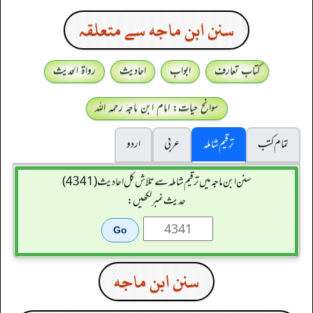
سنن ابن ماجه سے متعلقہ
کتاب تعارف
ابواب
احادیث
رواۃ الحدیث
سوانح حیات: امام ابن ماجہ رحمہ اللہ
تمام کتب
ترقیم شاملہ
عربی
اردو
سنن ابن ماجہ میں ترقیم شاملہ سے تلاش کل احادیث (4341)
حدیث نمبر لکھیں:
سنن ابن ماجه