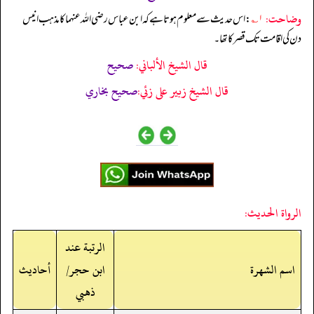
وضاحت:
۱؎
: اس حدیث سے معلوم ہوتا ہے کہ ابن عباس رضی اللہ عنہما کا مذہب انیس
دن کی اقامت تک قصر کا تھا۔
قال الشيخ الألباني:
صحيح
قال الشيخ زبير على زئي:
صحيح بخاري
الرواة الحديث:
الرتبة عند
اسم الشهرة
ابن حجر/
أحاديث
ذهبي