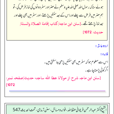
ہوئے سنا کہ رسول اللہ صلی اللہ علیہ وسلم نے حضر اور سفر دونوں کی نماز فرض کی، تو
ہم حضر میں فرض سے پہلے اور اس کے بعد سنتیں پڑھتے، اور سفر میں بھی پہلے اور
[سنن ابن ماجه/كتاب إقامة الصلاة والسنة/
بعد نماز پڑھتے تھے۔
حدیث: 1072]
اردو حاشہ:
فائده:
اس سے معلوم ہوا کہ سفر میں بھی سنتیں پڑھی جاسکتی ہیں۔
اگر کوئی پڑھنا چاہے۔
[سنن ابن ماجہ شرح از مولانا عطا الله ساجد، حدیث/صفحہ نمبر:
1072]
الشیخ ڈاکٹر عبد الرحمٰن فریوائی حفظ اللہ، فوائد و مسائل، سنن ترمذی، تحت الحديث 547