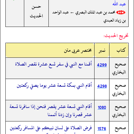
عبد الله
حسن
محمد بن عبد الملك البصري ← عبد الواحد
الحديث
بن زياد العبدي
تخريج الحديث:
کتاب
نمبر
مختصر عربی متن
صحيح
أقمنا مع النبي في سفر تسع عشرة نقصر الصلاة
4299
البخاري
صحيح
أقام النبي بمكة تسعة عشر يوما يصلي ركعتين
4298
البخاري
صحيح
أقام النبي تسعة عشر يقصر فنحن إذا سافرنا تسعة
1080
البخاري
عشر قصرنا وإن زدنا أتممنا
صحيح
فرض الصلاة على لسان نبيكم على المسافر ركعتين
1576