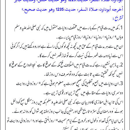
أخرجه أبوداود، صلاة السفر، حديث:1235 وهو حديث صحيح.»
تشریح:
1.مکہ میں مدت قیام کے بارے میں مختلف روایات منقول ہیں کہ نبی صلی اللہ علیہ وسلم
وہاں ۱۹ روز یا ۱۸ روز یا ۱۷ روز یا ۱۵ روز قیام پذیر رہے۔
ان میں سے ہر مدت قیام کے حق میں کچھ نہ کچھ لوگوں کی رائے ہے اور وہ کہتے ہیں کہ اگر کوئی
اس سے زیادہ مدت ٹھہرنے کی نیت کرے تو نماز قصر نہیں کرے گا۔
2.یہ ذہن نشین رہے کہ مدت قیام میں اختلاف فتح مکہ کے موقع کا ہے‘ حجۃ الوداع کے موقع کا
نہیں‘ کیونکہ تحقیق سے یہ ثابت ہے کہ وہ تو صرف دس روز تھا۔
3. ان روایات میں جمع و تطبیق کی صحیح صورت یہ معلوم ہوتی ہے کہ ۱۹ روز والی روایت
دوسری روایات کے مقابلے میں صحیح ترین اور قوی ترین ہے۔
اس کی تائید اہل مغازی کا وہ بیان ہے کہ نبی صلی اللہ علیہ وسلم مکہ میں بروز منگل صبح کو داخل
ہوئے‘ وہ رمضان کی سترہ تاریخ تھی اور حنین کی جانب بروز ہفتہ چھ شوال کو روانہ ہوئے۔
پس ان ایام کی تعداد‘ دخول اور خروج کے ایام سمیت ۱۹ روز بنتی ہے اور ۱۸ روز والی روایت تو