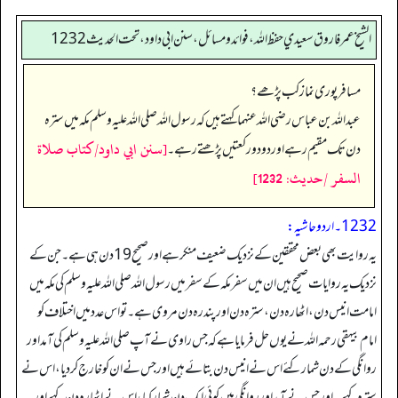
الشيخ عمر فاروق سعيدي حفظ الله، فوائد و مسائل، سنن ابي داود ، تحت الحديث 1232
مسافر پوری نماز کب پڑھے؟
عبداللہ بن عباس رضی اللہ عنہما کہتے ہیں کہ رسول اللہ صلی اللہ علیہ وسلم مکہ میں سترہ
[سنن ابي داود/كتاب صلاة
دن تک مقیم رہے اور دو دو رکعتیں پڑھتے رہے۔
السفر /حدیث: 1232]
1232۔ اردو حاشیہ:
یہ روایت بھی بعض محققین کے نزدیک ضعیف منکر ہے اور صحیح 19 دن ہی ہے۔ جن کے
نزدیک یہ روایات صحیح ہیں ان میں سفر مکہ کے سفر میں رسول اللہ صلی اللہ علیہ وسلم کی مکہ میں
امامت انیس دن، اٹھارہ دن، سترہ دن اور پندرہ دن مروی ہے۔ تو اس عدد میں اختلاف کو
امام بیہقی رحمہ اللہ نے یوں حل فرمایا ہے کہ جس راوی نے آپ صلی اللہ علیہ وسلم کی آمد اور
روانگی کے دن شمار کئے اس نے انیس دن بتائے ہیں اور جس نے ان کو خارج کر دیا، اس نے
سترہ کہے۔ اور جس نے آمد اور روانگی میں کوئی ایک دن شمار کیا، اس نے اٹھارہ دن کہے اور