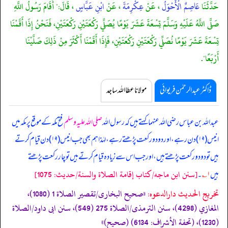
حَدَّثَنَا
عَاصِمٌ الْأَحْوَلُ
، عَنْ
عِكْرِمَةَ
، عَنْ
ابْنِ عَبَّاسٍ
، قَالَ:" أَقَامَ رَسُولُ اللَّهِ
صَلَّى اللَّهُ عَلَيْهِ وَسَلَّمَ تِسْعَةَ عَشَرَ يَوْمًا يُصَلِّي رَكْعَتَيْنِ رَكْعَتَيْنِ، فَنَحْنُ إِذَا أَقَمْنَا
تِسْعَةَ عَشَرَ يَوْمًا نُصَلِّي رَكْعَتَيْنِ رَكْعَتَيْنِ، فَإِذَا أَقَمْنَا أَكْثَرَ مِنْ ذَلِكَ صَلَّيْنَا
أَرْبَعًا".
ڈاکٹر عبدالرحمٰن فریوائی
مولانا عطا اللہ ساجد
عبداللہ بن عباس رضی اللہ عنہما کہتے ہیں کہ
رسول اللہ
صلی اللہ علیہ وسلم
فتح مکہ کے موقع پر مکہ میں
انیس (۱۹) دن رہے، اور دو دو رکعت پڑھتے رہے، لہٰذا ہم بھی جب انیس (۱۹) دن قیام کرتے
ہیں تو دو دو رکعت پڑھتے ہیں، اور جب اس سے زیادہ قیام کرتے ہیں تو چار رکعت پڑھتے
[سنن ابن ماجه/كتاب إقامة الصلاة والسنة/حدیث: 1075]
ہیں
۱؎
۔
تخریج الحدیث دارالدعوہ:
«‏‏‏‏صحیح البخاری/تقصیر الصلاة 1 (1080)،
المغازي (4298)، سنن الترمذی/الصلاة 275 (549)، سنن ابی داود/الصلاة
(1230)، (تحفة الأشراف: 6134) (صحیح)»