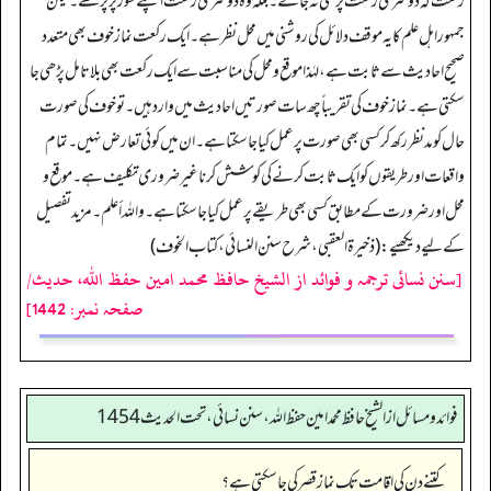
رکعت کہ دوسری رکعت پڑھی نہ جائے۔ بلکہ وہ دوسری رکعت اپنے طور پر پڑھے۔ لیکن
جمہور اہل علم کا یہ موقف دلائل کی روشنی میں محل نظر ہے۔ ایک رکعت نماز خوف بھی متعدد
صحیح احادیث سے ثابت ہے، لہٰذا موقع و محل کی مناسبت سے ایک رکعت بھی بلاتامل پڑھی جا
سکتی ہے۔ نماز خوف کی تقریباً چھ سات صورتیں احادیث میں وارد ہیں۔ تو خوف کی صورت
حال کو مدنظر رکھ کر کسی بھی صورت پر عمل کیا جا سکتا ہے۔ ان میں کوئی تعارض نہیں۔ تمام
واقعات اور طریقوں کو ایک ثابت کرنے کی کوشش کرنا غیر ضروری تکلیف ہے۔ موقع و
محل اور ضرورت کے مطابق کسی بھی طریقے پر عمل کیا جا سکتا ہے۔ واللہ أعلم۔ مزید تفصیل
کے لیے دیکھیے: (ذخیرۃ العقبی، شرح سنن النسائي، کتاب الخوف)
[سنن نسائی ترجمہ و فوائد از الشیخ حافظ محمد امین حفظ اللہ، حدیث/
صفحہ نمبر: 1442]
فوائد ومسائل از الشيخ حافظ محمد امين حفظ الله، سنن نسائي، تحت الحديث 1454
کتنے دن کی اقامت تک نماز قصر کی جا سکتی ہے؟