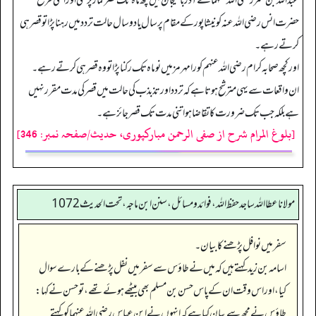
عبداللہ بن عمر رضی اللہ عنہما نے آذر بائیجان میں چھ ماہ تک قصر نماز پڑھی اور اسی طرح
حضرت انس رضی اللہ عنہ کو نیشا پور کے مقام پر سال یا دو سال حالت تردد میں رہنا پڑا تو قصر ہی
کرتے رہے۔
اور کچھ صحابہ کرام رضی اللہ عنہم کو رامہرمز میں نو ماہ تک رکنا پڑا تو وہ قصر ہی کرتے رہے۔
ان واقعات سے یہی مترشح ہوتا ہے کہ تردد اور تذبذب کی حالت میں قصر کی مدت مقرر نہیں
ہے بلکہ جب تک ضرورت کا تقاضا ہو اتنی مدت تک قصر جائز ہے۔
[بلوغ المرام شرح از صفی الرحمن مبارکپوری، حدیث/صفحہ نمبر: 346]
مولانا عطا الله ساجد حفظ الله، فوائد و مسائل، سنن ابن ماجه، تحت الحديث1072
سفر میں نوافل پڑھنے کا بیان۔
اسامہ بن زید کہتے ہیں کہ میں نے طاؤس سے سفر میں نفل پڑھنے کے بارے سوال
کیا، اور اس وقت ان کے پاس حسن بن مسلم بھی بیٹھے ہوئے تھے، تو حسن نے کہا:
طاؤس نے مجھ سے بیان کیا ہے کہ انہوں نے ابن عباس رضی اللہ عنہما کو کہتے