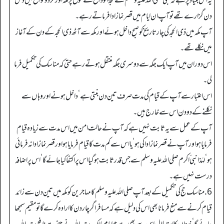
یہ اس بنیاد پر ہے کہ نبی صلی اللہ علیہ وسلم نے حجۃ الوداع کے موقع پر مکہ اور گرد و نواح میں دس
دن گزارے تھے تو آپ ان ایام میں قصر نماز ادا فرماتے رہے۔
آپ مکہ میں ذی الحجہ کی چار تاریخ کو صبح داخل ہوئے اور مکہ سے آٹھ ذی الحجہ کے دن کے آغاز
میں نکلے تھے۔
اس دوران میں آپ ایک جگہ سے دوسری جگہ منتقل ہوتے رہے حتی کہ مناسک کی تکمیل فرما
لی۔
اس اعتبار سے آپ کے قیام کی مدت صرف تین دن بنتی ہے‘ داخل ہونے اور وہاں سے
نکلنے کے دو دن اس سے خارج ہیں۔
آپ کے عمل سے یہ ثابت نہیں ہے کہ آپ نے حالت امن میں اس مدت سے زیادہ قیام
فرمایا ہو اور آپ نے قصر نماز ادا کی ہو‘ یا اس سے کم مدت کا قیام فرمایا ہو اور قصر نماز ادا نہ فرمائی
ہو‘ لہٰذا نبی ٔاکرم صلی اللہ علیہ وسلم سے جس قدر ثابت ہوگیا اس پر اکتفا کیا جائے گا‘ اس پر اضافہ
درست نہیں ہے۔
6. مناسک حج کی تکمیل کے بعد آپ صلی اللہ علیہ وسلم کا مہاجرین کو مکہ میں تین دن سے زائد
قیام کرنے سے منع فرمانا بھی اس کی دلیل ہے کہ مسافر اگر چار دن کا ارادہ کرے گا تو مقیم سمجھا