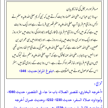
مسافر اور مریض کی نماز کا بیان
سیدنا ابن عباس رضی اللہ عنہما روایت کرتے ہیں کہ نبی کریم صلی اللہ علیہ وسلم نے
انیس روز قیام فرمایا آپ صلی اللہ علیہ وسلم قصر ہی فرماتے رہے اور ایک روایت
میں ہے کہ مکہ میں انیس روز قیام فرمایا۔ (بخاری) اور ابوداؤد کی روایت میں سترہ روز
ہے اور ایک دوسری روایت میں پندرہ روز ہے۔ اور ابوداؤد میں ہی عمران بن
حصین رضی اللہ عنہما سے ہے کہ آپ صلی اللہ علیہ وسلم کی مدت قیام اٹھارہ دن تھی
اور انہیں سیدنا جابر رضی اللہ عنہ کا قول ہے کہ آپ صلی اللہ علیہ وسلم نے تبوک میں
بیس دن قیام فرمایا اور نماز قصر ادا کرتے رہے، اس روایت کے راوی ثقہ ہیں، مگر
«بلوغ المرام/حدیث: 346»
اس کے موصول ہونے میں اختلاف ہے۔
تخریج:
«أخرجه البخاري، تقصير الصلاة، باب ما جاء في التقصير، حديث:1080،
وأبوداود، صلاة السفر، حديث:1230-1232، وحديث عمران أخرجه
أبوداود، صلاة السفر، حديث:1229 وهو حديث حسن، وحديث جابر