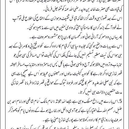
حضرت سعد بن زید رضی اللہ عنہ کو مقرر فرمایا اور پھر چوتھا دستہ جذیمہ کی طرف روانہ فرمایا‘ اس
کی قیادت بھی حضرت خالد بن ولید رضی اللہ عنہ کو تفویض فرمائی۔
اس کے بعد تھوڑا ہی وقت گزرا تھا کہ قبائل ثقیف و ہوازن کے اجتماع کی اطلاع ملی تو آپ
نے خود آگے بڑھ کر ان کا سامنا کیا حتی کہ وادی ٔحنین میں ان سے مڈبھیڑ ہوگئی۔
پھر یہاں پر وہ معرکہ آرائی ہوئی اور گھمسان کا رن پڑا جو مشہور و معروف ہے۔
اس سے یہ بات واضح ہوگئی کہ مجاہد و سپاہی اگر قیام کا ارادہ کرے‘ خواہ فتح یابی و کامرانی کے بعد
ہی ہو اس کی نیت معتبر تسلیم نہیں کی جائے گی بلکہ اس کی کیفیت تو اس مسافر کی سی ہوگی جو
تذبذب و تردد میں مبتلا ہو کہ آج واپسی ہوتی ہے یا کل‘ پس ایسا متردد ا ور متذبذب مسافر ہمیشہ
قصر نماز ہی ادا کرتا رہے گا‘ خواہ یہ کیفیت سالوں اور مہینوں پر محیط ہو‘ اس لیے صحیح بات یہی
ہے کہ نبی صلی اللہ علیہ وسلم کا فتح مکہ اور غزوۂ تبوک کے مواقع پر قصر نماز ادا فرمانا‘ قصر نماز کی
مدت متعین پر دلالت ہی نہیں کرتا۔
5. اس بارے میں راجح مسلک وہی ہے جسے ائمۂ ثلاثہ: امام مالک‘ امام شافعی اور امام احمد بن
حنبل رحمہم اللہ نے اختیار کیا ہے کہ جو آدمی داخل اور خارج ہونے کے دونوں ایام کو چھوڑ کر
صرف چار روز قیام کا ارادہ رکھتا ہو اسے پوری نماز پڑھنی چاہیے۔