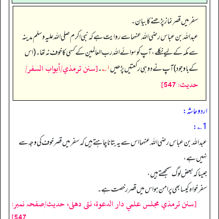
سفر میں قصر نماز پڑھنے کا بیان۔
عبداللہ بن عباس رضی الله عنہما سے روایت ہے کہ نبی اکرم صلی اللہ علیہ وسلم مدینہ
سے مکہ کے لیے نکلے، آپ کو سوائے اللہ رب العالمین کے کسی کا خوف نہ تھا۔ (اس
[سنن ترمذي/أبواب السفر/
کے باوجود) آپ نے دو ہی رکعتیں پڑھیں
۱؎
۔
حدیث: 547]
اردو حاشہ:
1؎:
عبداللہ بن عباس رضی اللہ عنہما اس سے یہ بتانا چاہتے ہیں کہ سفر میں قصر خوف کی وجہ سے
نہیں ہے،
جیسا کہ بعض لوگ سمجھتے ہیں،
سفر خواہ کیسا بھی پر امن ہو اس میں قصر رخصت ہے۔
[سنن ترمذي مجلس علمي دار الدعوة، نئى دهلى، حدیث/صفحہ نمبر:
547]