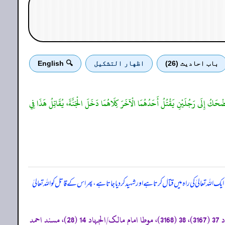
باب احادیث (26)
اظهار التشكيل
🔍 English
َ يَضْحَكُ إِلَى رَجُلَيْنِ يَقْتُلُ أَحَدُهُمَا الْآخَرَ كِلَاهُمَا دَخَلَ الْجَنَّةَ، يُقَاتِلُ هَذَا فِي
 تعالیٰ کی راہ میں قتال کرتا ہے اور شہید کر دیا جاتا ہے، پھر اس کے قاتل کو اللہ تعالیٰ
«صحیح مسلم/الإمارة 35 (1890)، (تحفة الأشراف: 13663)، قد أخرجہ: صحیح البخاری/الجہاد 28 (2826)، سنن النسائی/الجہاد 37 (3167)، 38 (3168)، موطا امام مالک/الجہاد 14 (28)، مسند احمد