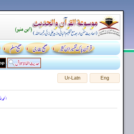
Ur-Latn
Eng
الحمد