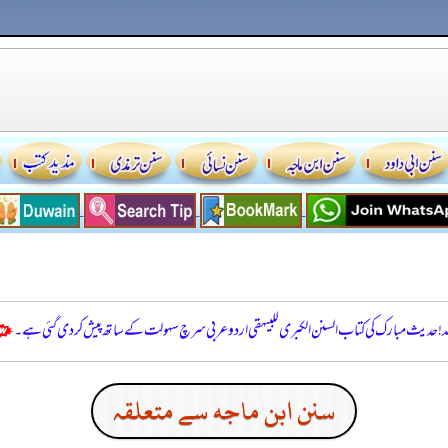
للہ! حدیث مبارک کی کتاب السنن الكبرى للبيهقي اردو عربی سرچ سہولت کے ساتھ پیش کر دی گئی ہے۔
سنن ابن ماجه سے متعلقہ