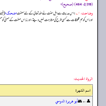
(2/318، 464) (صحیح)»
وضاحت:
«ضحک»
۱؎
: اس حدیث سے اہل سنت نے اللہ تعالیٰ کے لئے صفت
(ہنسن
اور اس کو ہم مخلوقات سے کسی طرح کی مشابہت نہیں دیتے، اور نہ اس صفت کے معنی کو معط
الرواة الحديث:
اسم الشهرة
👤←👥
أبو هريرة الدوسي