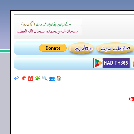
↩️
📌
🅰️
🧩
🔍
👥
🏠