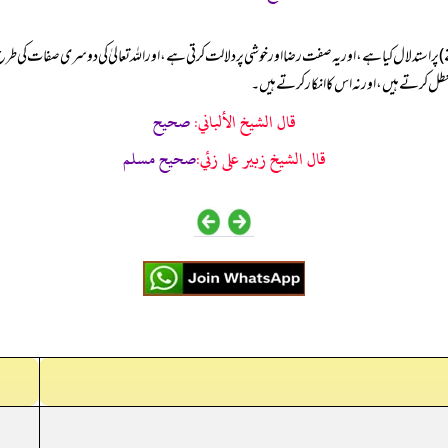
ے) پر استدلال کیا ہے، اور یہ صفت رضا اور خوشی پر دلالت کرتی ہے، اور اللہ تعالیٰ کی دوسری صفات کی طر
ل کرتے ہیں، اور نہ اس کا انکار کرتے ہیں۔
قال الشيخ الألباني:
صحيح
قال الشيخ زبير على زئي:
صحيح مسلم