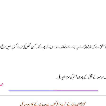
جا سکتی ہے کہ اللہ تعالیٰ اسے ہدایت سے نواز دے، اس لیے جب تک کسی شخص کی موت کفر پر نہیں ہوتی اس
مومن کے قتل کے باوجود جہنم کی سزا نہیں ملی۔
[سن
تخریج الحدیث کے تحت دیگر کتب سے حدیث کے فوائد و مسائل