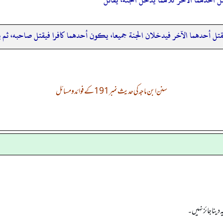
تل أحدهما الآخر فيدخلان الجنة جميعا، يكون أحدهما كافرا فيقتل صاحبه، ثم
سنن ابن ماجہ کی حدیث نمبر 191 کے فوائد و مسائل
 دینا جائز نہیں۔