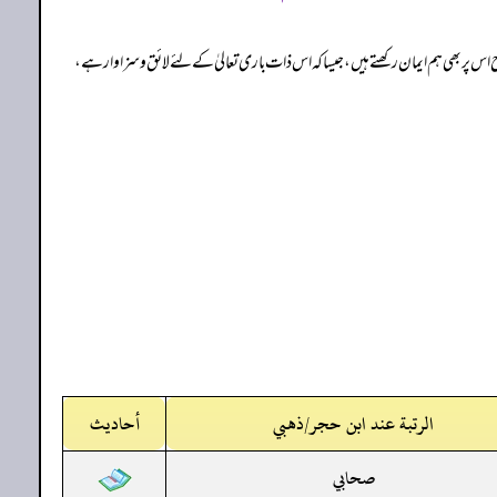
ح اس پر بھی ہم ایمان رکھتے ہیں، جیسا کہ اس ذات باری تعالیٰ کے لئے لائق و سزاوار ہے،
الرتبة عند ابن حجر/ذهبي
أحاديث
صحابي