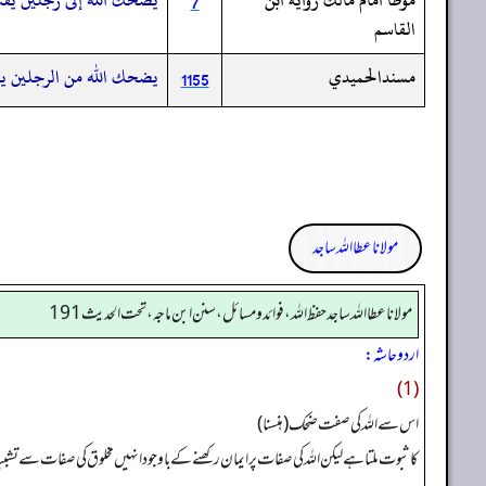
7
القاسم
مسندالحميدي
يضحك الله من الرجلين يق
1155
مولانا عطا اللہ ساجد
مولانا عطا الله ساجد حفظ الله، فوائد و مسائل، سنن ابن ماجه، تحت الحديث191
اردو حاشہ:
(1)
اس سے اللہ کی صفت ضحك (ہنسنا)
کا ثبوت ملتا ہے لیکن اللہ کی صفات پر ایمان رکھنے کے باوجود انہیں مخلوق کی صفات سے تشبیہ