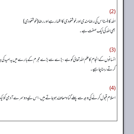
(2)
اللہ کا ہنسنا اس کی رضا مندی اور خوشنودی کا اظہار ہے اور رضا (خوشنودی)
بھی اللہ کی ایک صفت ہے۔
(3)
انسانوں کے انجام کا علم اللہ تعالیٰ کو ہے، بڑے سے بڑے مجرم کے بارے میں یہ امید کی 
کرتے رہنا چاہیے۔
(4)
اسلام قبول کرنے کی وجہ سے پہلے گناہ معاف ہو جاتے ہیں، اس لیے دوسرے آدمی کو ایک 