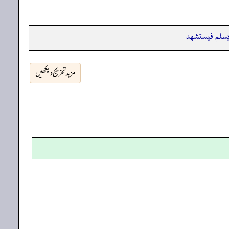
 يسلم فيستشهد
مزید تخریج دیکھیں