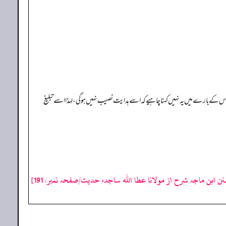
 کے بارے میں یہ نہیں کہنا چاہیے کہ اسے ہدایت نصیب نہیں ہو گی، لہذا اسے تبلیغ
ن ابن ماجہ شرح از مولانا عطا الله ساجد، حدیث/صفحہ نمبر: 191]