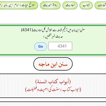
تعارف
ابواب
احادیث
رواۃ الحدیث
سوانح حیات: امام ابن ماجہ رحمہ
سنن ابن ماجہ میں ترقیم شاملہ سے تلاش کل احادیث (4341)
حدیث نمبر لکھیں:
سنن ابن ماجه
(أبواب كتاب السنة)
(ابواب کتاب: سنت کی اہمیت و فضیلت)