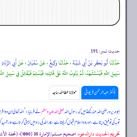
حدیث نمبر:
191
حَدَّثَنَا
أَبُو بَكْرِ بْنُ أَبِي شَيْبَةَ
، حَدَّثَنَا
وَكِيعٌ
، عَنْ
سُفْيَانَ
، عَنْ
أَبِي الزِّنَادِ
،
سَبِيلِ اللَّهِ فَيُسْتَشْهَدُ، ثُمَّ يَتُوبُ اللَّهُ عَلَى قَاتِلِهِ، فَيُسْلِمُ فَيُقَاتِلُ فِي سَبِيلِ اللَّ
ڈاکٹر عبدالرحمٰن فریوائی
مولانا عطا اللہ ساجد
ابوہریرہ رضی اللہ عنہ کہتے ہیں کہ
رسول اللہ
صلی اللہ علیہ وسلم
نے فرمایا:
”
اللہ تعالیٰ ان دو 
توبہ کی توفیق دیتا ہے، اور وہ اسلام قبول کر لیتا ہے، پھر اللہ کی راہ میں لڑائی کرتا ہے اور شہید ک
تخریج الحدیث دارالدعوہ: