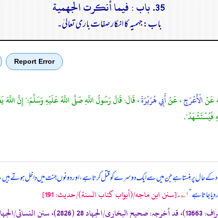
35. باب : فيما أنكرت الجهمية
باب: جہمیہ کا انکار صفات باری تعالیٰ۔
Report Error
 عَنْ
الْأَعْرَجِ
، عَنْ
أَبِي هُرَيْرَةَ
، قَالَ: قَالَ رَسُولُ اللَّهِ صَلَّى اللَّهُ عَلَيْهِ وَسَلَّمَ:" إِنَّ اللَّه
هِ فَيُسْتَشْهَدُ".
افراد کے حال پر ہنستا ہے جن میں سے ایک دوسرے کو قتل کرتا ہے، اور دونوں جنت میں داخل ہوتے ہیں، ایک اللہ
[سنن ابن ماجه/(أبواب كتاب السنة)/حدیث: 191]
ر دیا جاتا ہے
“
۱؎
۔