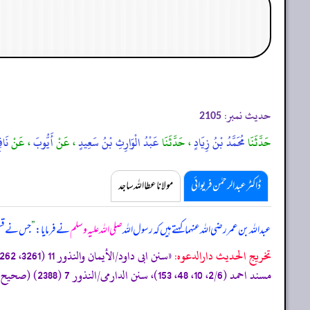
حدیث نمبر:
2105
حَدَّثَنَا
مُحَمَّدُ بْنُ زِيَادٍ
، حَدَّثَنَا
عَبْدُ الْوَارِثِ بْنُ سَعِيدٍ
، عَنْ
أَيُّوبَ
، عَنْ
نَاف
ڈاکٹر عبدالرحمٰن فریوائی
مولانا عطا اللہ ساجد
عبداللہ بن عمر رضی اللہ عنہما کہتے ہیں کہ
رسول اللہ
صلی اللہ علیہ وسلم
نے فرمایا:
”
جس نے قسم 
تخریج الحدیث دارالدعوہ:
مسند احمد (2/6، 10، 48، 153)، سنن الدارمی/النذور 7 (2388) (صحیح)»