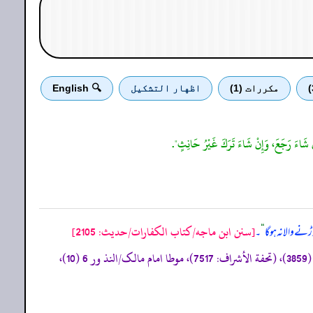
مكررات (1)
اظهار التشكيل
🔍 English
نْ شَاءَ رَجَعَ، وَإِنْ شَاءَ تَرَكَ غَيْرُ حَانِثٍ".
[سنن ابن ماجه/كتاب الكفارات/حدیث: 2105]
 والا نہ ہو گا
“
۔
«سنن ابی داود/الأیمان والنذور 11 (3261، 3262)، سنن الترمذی/الأیمان والنذور 7 (1531)، سنن النسائی/الأیمان 18 (3824)، 39 (3859)، (تحفة الأشراف: 7517)، موطا امام مالک/النذ ور 6 (10)،