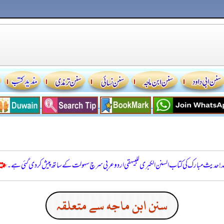
للہ! حدیث مبارک کی کتاب السنن الكبرى للبيهقي اردو عربی سرچ سہولت کے ساتھ پیش کر دی گئی ہے۔
سنن ابن ماجه سے متعلقہ