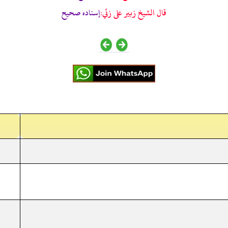
قال الشيخ زبير على زئي:
إسناده صحيح