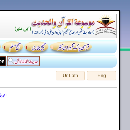
Ur-Latn
Eng
الحمد