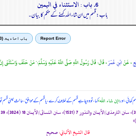
6. باب : الاستثناء في اليمين
باب: قسم میں ان شاءاللہ کہنے کے حکم کا بیان۔
Report Error
باب احادیث (3)
ِعٍ
، عَنْ
ابْنِ عُمَرَ
، قَالَ: قَالَ رَسُولُ اللَّهِ صَلَّى اللَّهُ عَلَيْهِ وَسَلَّمَ:" مَنْ حَلَفَ وَاسْتَثْنَى إِ
«إن شاء الله»
کھائی، اور
کہا، تو وہ چاہے قسم کے خلاف کرے، یا قسم کے موافق، حانث یعنی قسم توڑنے
قال الشيخ الألباني:
صحيح