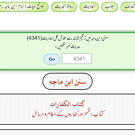
تعارف
ابواب
احادیث
رواۃ الحدیث
سوانح حیات: امام ابن ماجہ رحمہ
سنن ابن ماجہ میں ترقیم شاملہ سے تلاش کل احادیث (4341)
حدیث نمبر لکھیں:
سنن ابن ماجه
كتاب الكفارات
کتاب: قسم اور کفاروں کے احکام و مسائل