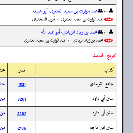
👤←👥
عبد الوارث بن سعيد العنبري، أبو عبيدة
عبد الوارث بن سعيد العنبري ← أيوب السختياني
👤←👥
محمد بن زياد الزيادي، أبو عبد الله
محمد بن زياد الزيادي ← عبد الوارث بن سعيد العنبري
تخريج الحديث:
کتاب
نمبر
مخت
جامع الترمذي
حلف
1531
سنن أبي داود
من 
3261
سنن أبي داود
من 
3262
سنن ابن ماجه
من 
2106