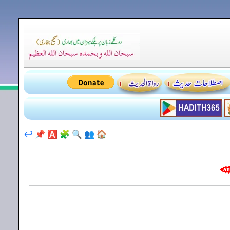
↩️
📌
🅰️
🧩
🔍
👥
🏠