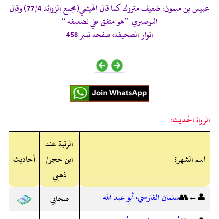
عبيس بن ميمون: ضعيف متروك كما قال الهيثمي(مجمع الزوائد 77/4) وقال
البوصيري: ’’ھو متفق علي تضعيفه ‘‘
انوار الصحيفه، صفحه نمبر 458
الرواة الحديث:
الرتبة عند
اسم الشهرة
ابن حجر/
أحاديث
ذهبي
👤←👥
سلمان الفارسي، أبو عبد الله
صحابي