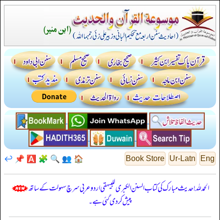
↩️
📌
🅰️
🧩
🔍
👥
🏠
Book Store
Ur-Latn
Eng
الحمدللہ! حدیث مبارک کی کتاب السنن الكبرى للبيهقي اردو عربی سرچ سہولت کے ساتھ
پیش کر دی گئی ہے۔