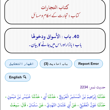
كتاب التجارات
کتاب: تجارت کے احکام و مسائل
40. باب : الأسواق ودخولها
باب: بازار اور اس میں جانے کا بیان۔
Report Error
باب احادیث (3)
اظهار التشكيل
🔍 English
حدیث نمبر:
2234
حَدَّثَنَا
إِبْرَاهِيمُ بْنُ الْمُسْتَمِرِّ الْعُرُوقِيُّ
، حَدَّثَنَا
أَبِي
، حَدَّثَنَا
عُبَيْسُ بْنُ مَيْمُونٍ
،
حَدَّثَنَا
عَوْنٌ الْعُقَيْلِيُّ
، عَنْ
أَبِي عُثْمَانَ النَّهْدِيِّ
، عَنْ
سَلْمَانَ
، قَالَ: سَمِعْتُ