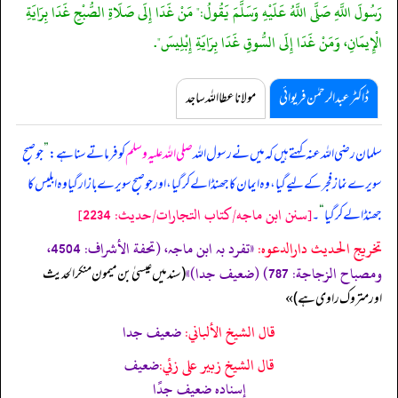
رَسُولَ اللَّهِ صَلَّى اللَّهُ عَلَيْهِ وَسَلَّمَ يَقُولُ:" مَنْ غَدَا إِلَى صَلَاةِ الصُّبْحِ غَدَا بِرَايَةِ
الْإِيمَانِ، وَمَنْ غَدَا إِلَى السُّوقِ غَدَا بِرَايَةِ إِبْلِيسَ".
ڈاکٹر عبدالرحمٰن فریوائی
مولانا عطا اللہ ساجد
سلمان رضی اللہ عنہ کہتے ہیں کہ
میں نے رسول اللہ
صلی اللہ علیہ وسلم
کو فرماتے سنا ہے:
”
جو صبح
سویرے نماز فجر کے لیے گیا، وہ ایمان کا جھنڈا لے کر گیا، اور جو صبح سویرے بازار گیا وہ ابلیس کا
[سنن ابن ماجه/كتاب التجارات/حدیث: 2234]
جھنڈا لے کر گیا
“
۔
تخریج الحدیث دارالدعوہ:
«‏‏‏‏تفرد بہ ابن ماجہ، (تحفة الأشراف: 4504،
ومصباح الزجاجة: 787) (ضعیف جدا)»
‏‏‏‏ (سند میں عیسیٰ بن میمون منکر الحدیث
‏‏‏‏
اورمتروک راوی ہے)»
قال الشيخ الألباني:
ضعيف جدا
قال الشيخ زبير على زئي:
ضعيف
إسناده ضعيف جدًا