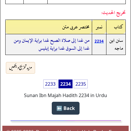
تخريج الحديث:
کتاب
نمبر
مختصر عربی متن
سنن ابن
من غدا إلى صلاة الصبح غدا براية الإيمان ومن
2234
ماجه
غدا إلى السوق غدا براية إبليس
مزید تخریج دیکھیں
2233
2234
2235
Sunan Ibn Majah Hadith 2234 in Urdu
Back ⬅️