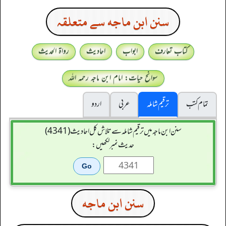
سنن ابن ماجه سے متعلقہ
کتاب تعارف
ابواب
احادیث
رواۃ الحدیث
سوانح حیات: امام ابن ماجہ رحمہ اللہ
تمام کتب
ترقیم شاملہ
عربی
اردو
سنن ابن ماجہ میں ترقیم شاملہ سے تلاش کل احادیث (4341)
حدیث نمبر لکھیں:
سنن ابن ماجه