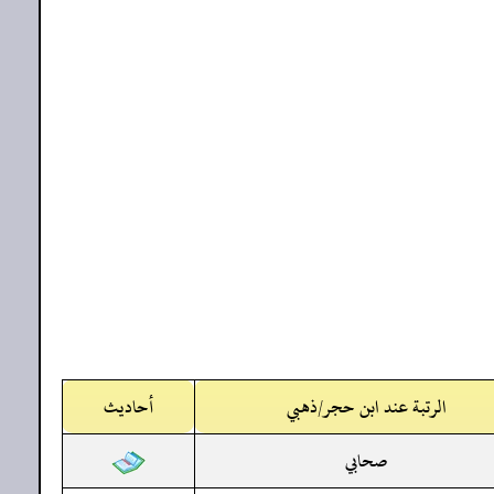
الرتبة عند ابن حجر/ذهبي
أحاديث
صحابي