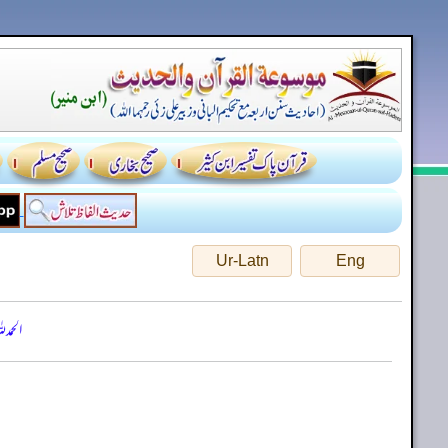
Ur-Latn
Eng
الحمد