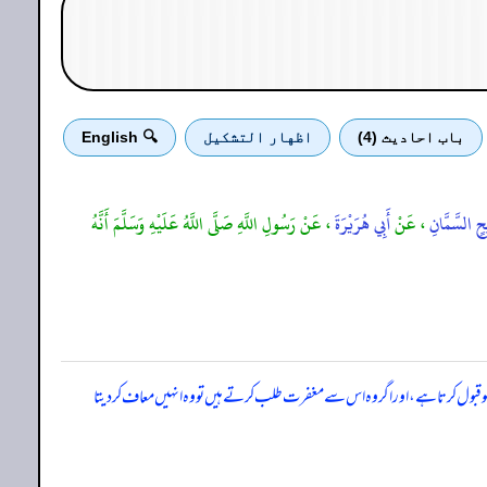
باب احادیث (4)
اظهار التشكيل
🔍 English
حٍ السَّمَّانِ
، عَنْ
أَبِي هُرَيْرَةَ
، عَنْ رَسُولِ اللَّهِ صَلَّى اللَّهُ عَلَيْهِ وَسَلَّمَ أَنَّهُ
ں کو قبول کرتا ہے، اور اگر وہ اس سے مغفرت طلب کرتے ہیں تو وہ انہیں معاف کر دیتا