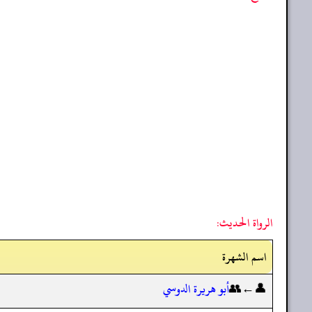
الرواة الحديث:
اسم الشهرة
👤←👥
أبو هريرة الدوسي