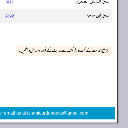
سنن النسائى الصغرى
3123
سنن ابن ماجه
2892
تخریج الحدیث کے تحت دیگر کتب سے حدیث کے فوائد و مسائل دیکھیں۔
or email us at islamicurdubooks@gmail.com