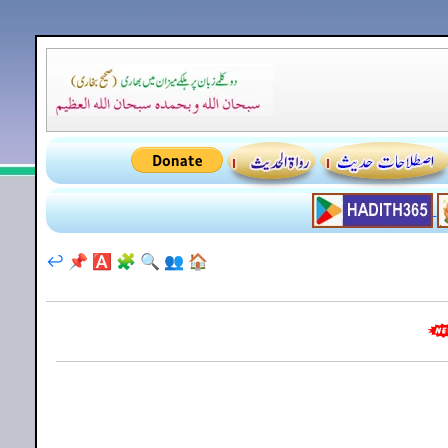
↩️
📌
🅰️
🧩
🔍
👥
🏠