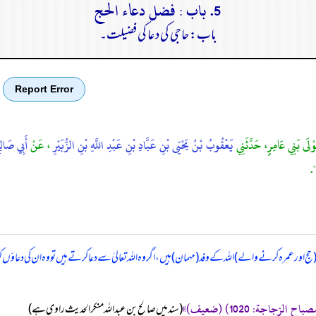
5. باب : فضل دعاء الحج
باب: حاجی کی دعا کی فضیلت۔
Report Error
وْلَى بَنِي عَامِرٍ، حَدَّثَنِي
يَعْقُوبُ بْنُ يَحْيَى بْنِ عَبَّادِ بْنِ عَبْدِ اللَّهِ بْنِ الزُّبَيْرِ
، عَنْ
أَبِي صَالِ
".
حج اور عمرہ کرنے والے) اللہ کے وفد (مہمان) ہیں، اگر وہ اللہ تعالیٰ سے دعا کرتے ہیں تو وہ ان کی دعاؤ
‏‏‏‏ (سند میں صالح بن عبد اللہ منکر الحدیث راوی ہے)