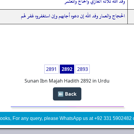
وفد الله ثلاثة الغازي والحاج والمعتمر
الحجاج والعمار وفد الله إن دعوه أجابهم وإن استغفروه غفر لهم
2891
2892
2893
Sunan Ibn Majah Hadith 2892 in Urdu
Back ⬅️
ooks, For any query, please WhatsApp us at +92 331 5902482 