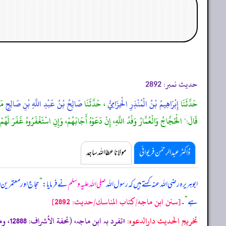
حدیث نمبر:
2892
حَدَّثَنَا
إِبْرَاهِيمُ بْنُ الْمُنْذِرِ الْحِزَامِيُّ
، حَدَّثَنَا
صَالِحُ بْنُ عَبْدِ اللَّهِ بْنِ صَالِحٍ
مَ
قَالَ:" الْحُجَّاجُ وَالْعُمَّارُ وَفْدُ اللَّهِ، إِنْ دَعَوْهُ أَجَابَهُمْ، وَإِنِ اسْتَغْفَرُوهُ غَفَرَ لَهُمْ
ڈاکٹر عبدالرحمٰن فریوائی
مولانا عطا اللہ ساجد
ابوہریرہ رضی اللہ عنہ کہتے ہیں کہ
رسول اللہ
صلی اللہ علیہ وسلم
نے فرمایا:
”
حجاج اور معتمرین (
[سنن ابن ماجه/كتاب المناسك/حدیث: 2892]
ہے
“
۔
تخریج الحدیث دارالدعوہ:
«تفرد بہ ابن ماجہ، (تحفة الأشراف: 12888، ومصباح الزجاجة: 1020) (ضعیف)»