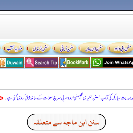
للہ! حدیث مبارک کی کتاب السنن الكبرى للبيهقي اردو عربی سرچ سہولت کے ساتھ پیش کر دی گئی ہے۔
سنن ابن ماجه سے متعلقہ