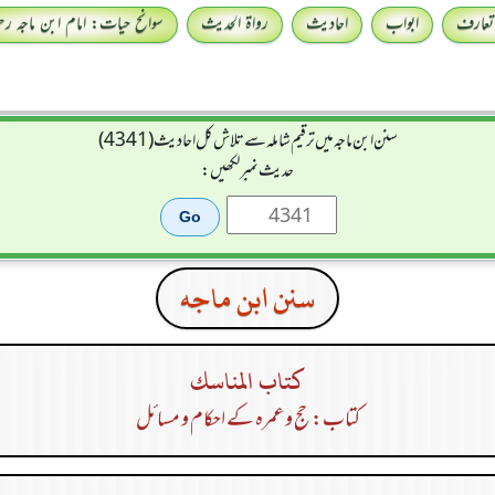
تعارف
ابواب
احادیث
رواۃ الحدیث
سوانح حیات: امام ابن ماجہ رحمہ
سنن ابن ماجہ میں ترقیم شاملہ سے تلاش کل احادیث (4341)
حدیث نمبر لکھیں:
سنن ابن ماجه
كتاب المناسك
کتاب: حج و عمرہ کے احکام و مسائل