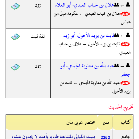
👤←👥
هلال بن خباب العبدي، أبو العلاء
ثقة
هلال بن خباب العبدي ← عكرمة مولى ابن
عباس
👤←👥
ثابت بن يزيد الأحول، أبو زيد
ثقة ثبت
ثابت بن يزيد الأحول ← هلال بن خباب
العبدي
👤←👥
عبد الله بن معاوية الجمحي، أبو
ثقة
جعفر
عبد الله بن معاوية الجمحي ← ثابت بن
يزيد الأحول
تخريج الحديث:
کتاب
نمبر
مختصر عربی متن
جامع
يبيت الليالي المتتابعة طاويا وأهله لا يجدون عشاء
2360