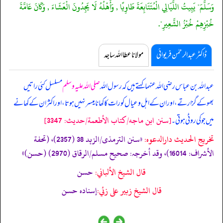
وَسَلَّمَ" يَبِيتُ اللَّيَالِي الْمُتَتَابِعَةَ طَاوِيًا , وَأَهْلُهُ لَا يَجِدُونَ الْعَشَاءَ , وَكَانَ عَامَّةَ
خُبْزِهِمْ خُبْزُ الشَّعِيرِ".
ڈاکٹر عبدالرحمٰن فریوائی
مولانا عطا اللہ ساجد
عبداللہ بن عباس رضی اللہ عنہما کہتے ہیں کہ
رسول اللہ
صلی اللہ علیہ وسلم
مسلسل کئی راتیں
بھوکے گزارتے، اور ان کے اہل و عیال کو رات کا کھانا میسر نہیں ہوتا، اور اکثر ان کے کھانے
[سنن ابن ماجه/كتاب الأطعمة/حدیث: 3347]
میں جو کی روٹی ہوتی۔
تخریج الحدیث دارالدعوہ:
«سنن الترمذی/الزہد 38 (2357)، (تحفة
الأشراف: 16014)، وقد أخرجہ: صحیح مسلم/الرقاق (2970) (حسن)»
قال الشيخ الألباني:
حسن
قال الشيخ زبير على زئي:
إسناده حسن