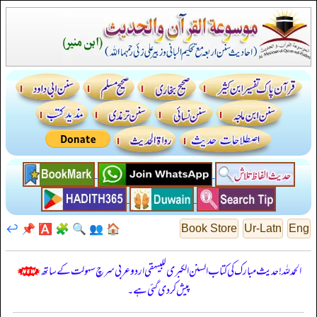
↩️
📌
🅰️
🧩
🔍
👥
🏠
Book Store
Ur-Latn
Eng
الحمدللہ! حدیث مبارک کی کتاب السنن الكبرى للبيهقي اردو عربی سرچ سہولت کے ساتھ
پیش کر دی گئی ہے۔