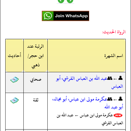
الرواة الحديث:
الرتبة عند
اسم الشهرة
ابن حجر/
أحاديث
ذهبي
👤←👥
عبد الله بن العباس القرشي، أبو
صحابي
العباس
👤←👥
عكرمة مولى ابن عباس، أبو مجالد،
ثقة
أبو عبد الله
عكرمة مولى ابن عباس ← عبد الله بن
العباس القرشي