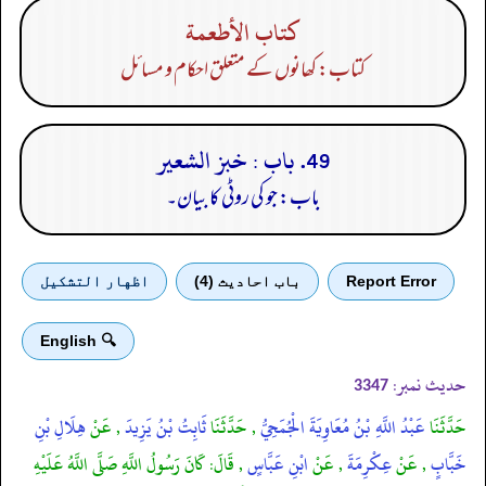
كتاب الأطعمة
کتاب: کھانوں کے متعلق احکام و مسائل
49. باب : خبز الشعير
باب: جو کی روٹی کا بیان۔
Report Error
باب احادیث (4)
اظهار التشكيل
🔍 English
حدیث نمبر:
3347
حَدَّثَنَا
عَبْدُ اللَّهِ بْنُ مُعَاوِيَةَ الْجُمَحِيُّ
, حَدَّثَنَا
ثَابِتُ بْنُ يَزِيدَ
, عَنْ
هِلَالِ بْنِ
خَبَّابٍ
, عَنْ
عِكْرِمَةَ
, عَنْ
ابْنِ عَبَّاسٍ
, قَالَ: كَانَ رَسُولُ اللَّهِ صَلَّى اللَّهُ عَلَيْهِ