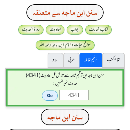
سنن ابن ماجه سے متعلقہ
کتاب تعارف
ابواب
احادیث
رواۃ الحدیث
سوانح حیات: امام ابن ماجہ رحمہ اللہ
تمام کتب
ترقیم شاملہ
عربی
اردو
سنن ابن ماجہ میں ترقیم شاملہ سے تلاش کل احادیث (4341)
حدیث نمبر لکھیں:
سنن ابن ماجه