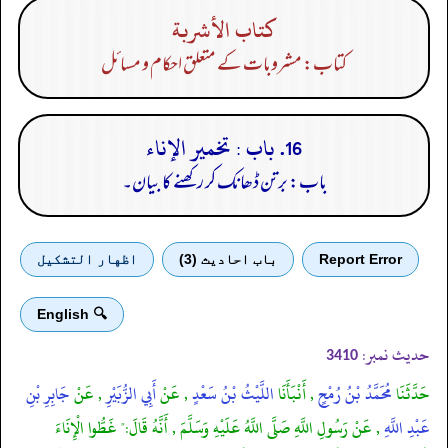
كتاب الأشربة
کتاب: مشروبات کے متعلق احکام و مسائل
16. باب : تخمير الإناء
باب: برتن ڈھانک کر رکھنے کا بیان۔
Report Error
باب احادیث (3)
اظهار التشكيل
🔍 English
حدیث نمبر:
3410
حَدَّثَنَا
مُحَمَّدُ بْنُ رُمْحٍ
, أَنْبَأَنَا
اللَّيْثُ بْنُ سَعْدٍ
, عَنْ
أَبِي الزُّبَيْرِ
, عَنْ
جَابِرِ بْنِ
عَبْدِ اللَّهِ
, عَنْ رَسُولِ اللَّهِ صَلَّى اللَّهُ عَلَيْهِ وَسَلَّمَ , أَنَّهُ قَالَ:" غَطُّوا الْإِنَاءَ