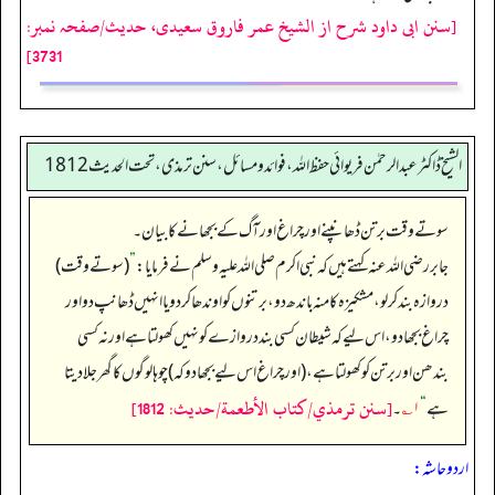
[سنن ابی داود شرح از الشیخ عمر فاروق سعیدی، حدیث/صفحہ نمبر:
3731]
الشیخ ڈاکٹر عبد الرحمٰن فریوائی حفظ اللہ، فوائد و مسائل، سنن ترمذی، تحت الحديث 1812
سوتے وقت برتن ڈھانپنے اور چراغ اور آگ کے بجھانے کا بیان۔
جابر رضی الله عنہ کہتے ہیں کہ نبی اکرم صلی اللہ علیہ وسلم نے فرمایا:
”
(سوتے وقت)
دروازہ بند کر لو، مشکیزہ کا منہ باندھ دو، برتنوں کو اوندھا کر دو یا انہیں ڈھانپ دو اور
چراغ بجھا دو، اس لیے کہ شیطان کسی بند دروازے کو نہیں کھولتا ہے اور نہ کسی
بندھن اور برتن کو کھولتا ہے، (اور چراغ اس لیے بجھا دو کہ) چوہا لوگوں کا گھر جلا دیتا
[سنن ترمذي/كتاب الأطعمة/حدیث: 1812]
ہے
“
۱؎
۔
اردو حاشہ: