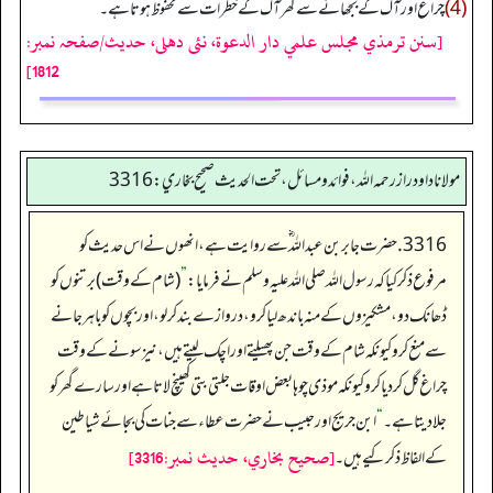
(4)
چراغ اور آگ کے بجھانے سے گھر آگ کے خطرات سے محفوظ ہوتاہے۔
[سنن ترمذي مجلس علمي دار الدعوة، نئى دهلى، حدیث/صفحہ نمبر:
1812]
مولانا داود راز رحمه الله، فوائد و مسائل، تحت الحديث صحيح بخاري: 3316
3316. حضرت جابر بن عبداللہ ؓ سے روایت ہے، انھوں نے اس حدیث کو
مرفوع ذکر کیا کہ رسول اللہ صلی اللہ علیہ وسلم نے فرمایا:
”
(شام کے وقت) برتنوں کو
ڈھانک دو، مشکیزوں کے منہ باندھ لیا کرو، دروازے بند کرلو، اور بچوں کو باہر جانے
سے منع کرو کیونکہ شام کے وقت جن پھیلتے اور اچک لیتے ہیں، نیز سونے کے وقت
چراغ گل کردیا کرو کیونکہ موذی چوہا بعض اوقات جلتی بتی کھینچ لاتا ہے اور سارے گھر کو
جلادیتا ہے۔
“
ابن جریج اور حبیب نے حضرت عطاء سے جنات کی بجائے شیاطین
[صحيح بخاري، حديث نمبر:3316]
کے الفاظ ذکر کیے ہیں۔