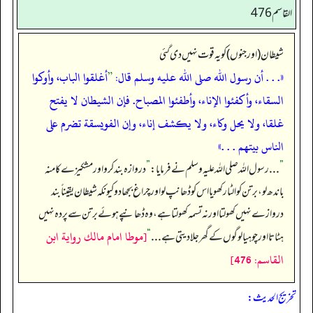
القاسم 476
شیطان (اور جنوں) کو یہ قوت نہیں دی گئی
«. . . أن رسول الله صلى الله عليه وسلم قال:
”
أغلقوا الباب، وأوكوا
السقاء، وأكفئوا الإناء، وأطفئوا المصباح. فإن الشيطان لا يفتح
غلقا، ولا يحل وكاء، ولا يكشف إناء، وإن الفويسقة تضرم على
الناس بيتهم . . .»
”
. . . رسول اللہ صلی اللہ علیہ وسلم نے فرمایا:
”
دروازہ بند کرو اور مشکیزے کا منہ
باندھ لو، برتن کو الٹا رکھو یا اس کو ڈھانپ لو اور چراغ بجھا دو کیونکہ شیطان یقیناً بند
دروازے نہیں کھولتا اور نہ تسمہ کھولتا ہے، وہ ڈھانپے ہوئے برتن سے پردہ نہیں
[موطا امام مالك رواية ابن
ہٹاتا اور چوہیا لوگوں کے گھر جلا دیتی ہے . . .
“
القاسم: 476]
تخریج الحدیث: