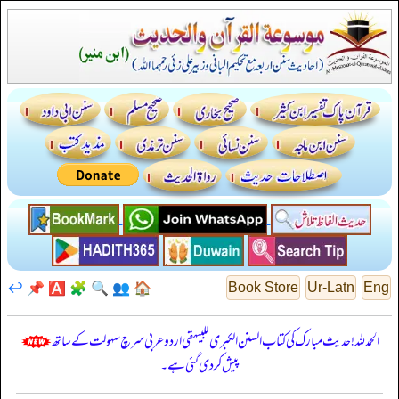
↩️
📌
🅰️
🧩
🔍
👥
🏠
Book Store
Ur-Latn
Eng
الحمدللہ! حدیث مبارک کی کتاب السنن الكبرى للبيهقي اردو عربی سرچ سہولت کے ساتھ
پیش کر دی گئی ہے۔