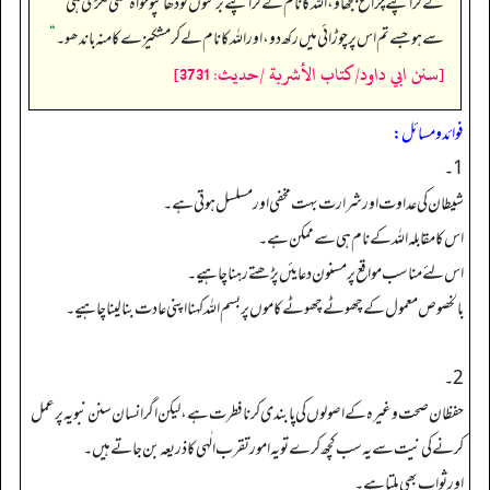
لے کر اپنے چراغ بجھاؤ، اللہ کا نام لے کر اپنے برتنوں کو ڈھانپو خواہ کسی لکڑی ہی
سے ہو جسے تم اس پر چوڑائی میں رکھ دو، اور اللہ کا نام لے کر مشکیزے کا منہ باندھو۔‏‏‏‏
“
[سنن ابي داود/كتاب الأشربة /حدیث: 3731]
فوائد ومسائل:
1۔
شیطان کی عداوت اورشرارت بہت مخفی اور مسلسل ہوتی ہے۔
اس کا مقابلہ اللہ کے نام ہی سے ممکن ہے۔
اس لئے مناسب مواقع پر مسنون دعایئں پڑھتے رہنا چاہیے۔
بالخصوص معمول کے چھوٹے چھوٹے کاموں پربسم اللہ کہنا اپنی عادت بنالینا چاہیے۔
2۔
حفظان صحت وغیرہ کے اصولوں کی پابندی کرنافطرت ہے، لیکن اگر انسان سنن نبویہ پر عمل
کرنے کی نیت سے یہ سب کچھ کرے تو یہ امورتقرب الٰہی کا ذریعہ بن جاتے ہیں۔
اور ثواب بھی ملتا ہے۔