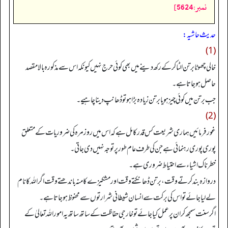
نمبر:5624]
حدیث حاشیہ:
(1)
خالی چھوٹا برتن الٹا کر کے رکھ دینے میں بھی کوئی حرج نہیں کیونکہ اس سے مذکورہ بالا مقصد
حاصل ہو جاتا ہے۔
جب برتن میں کوئی چیز ہو یا برتن زیادہ بڑا ہو تو ڈھانپ دینا چاہیے۔
(2)
غور فرمائیں ہماری شریعت کس قدر کامل ہے کہ اس میں روزمرہ کی ضروریات کے متعلق
پوری پوری رہنمائی ہے جن کی طرف عام طور پر توجہ نہیں دی جاتی۔
خطرناک اشیاء سے احتیاط ضروری ہے۔
دروازہ بند کرتے وقت، برتن ڈھانکتے وقت اور مشکیزے کا منہ باندھتے وقت اگر اللہ کا نام
لے لیا جائے تو اس کی برکت سے انسان شیطانی شرارتوں سے محفوظ ہو جاتا ہے۔
اگر سنت سمجھ کر ان پر عمل کیا جائے تو خارجی حفاظت کے ساتھ ساتھ یہ امور اللہ تعالیٰ کے