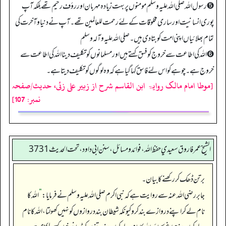
➎ رسول اللہ صلی اللہ علیہ وسلم مومنوں پر بہت زیادہ مہربان اور رؤف رحیم تھے بلکہ آپ
پوری انسانیت اور ساری مخلوقات کے لئے رحمت للعالمین تھے۔ آپ نے دنیا و آخرت کی
تمام بھلائیاں اپنی امت کو بتا دی ہیں۔ صلی الله علیہ وآلہ وسلم
➏ اللہ کی اطاعت سے خروج کو فسق کہتے ہیں اور مسلمانوں کو تکلیف دینا اللہ کی اطاعت سے
خروج ہے۔ چوہے کو اس لئے فاسق کہا گیا ہے کہ وہ لوگوں کو تکلیف دیتا ہے۔
[موطا امام مالک روایۃ ابن القاسم شرح از زبیر علی زئی، حدیث/صفحہ
نمبر: 107]
الشيخ عمر فاروق سعيدي حفظ الله، فوائد و مسائل، سنن ابي داود ، تحت الحديث 3731
برتن ڈھک کر رکھنے کا بیان۔
جابر رضی اللہ عنہ سے روایت ہے کہ نبی اکرم صلی اللہ علیہ وسلم نے فرمایا:
”
اللہ کا
نام لے کر اپنے دروازے بند کرو کیونکہ شیطان بند دروازوں کو نہیں کھولتا، اللہ کا نام