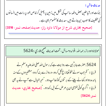
حدیث حاشیہ:
جنات اور شیاطین بعض دفعہ سانپ کی شکل میں زمین پر پھیل کر خاص طور پر رات میں انسانوں
کی تکلیف کا سبب بن جاتے ہیں، حدیث کا مفہوم یہی ہے۔
[صحیح بخاری شرح از مولانا داود راز، حدیث/صفحہ نمبر: 3316]
مولانا داود راز رحمه الله، فوائد و مسائل، تحت الحديث صحيح بخاري: 5624
5624. حضرت جابر ؓ ہی سے روایت ہے کہ رسول اللہ صلی اللہ علیہ وسلم نے
فرمایا:
”
تم جب سونے لگو تو چراغ گل کر دو، دروازے بند کر دو، مشکیزوں کے منہ
باندھ دو اور کھانے پینے کے برتنوں کو ڈھانپ دو۔
“
میرا خیال ہے آپ نے یہ بھی
[صحيح بخاري، حديث
فرمایا:
”
اگرچہ کوئی لکڑی ان پر عرض کے بل رکھ دو۔
“
نمبر:5624]