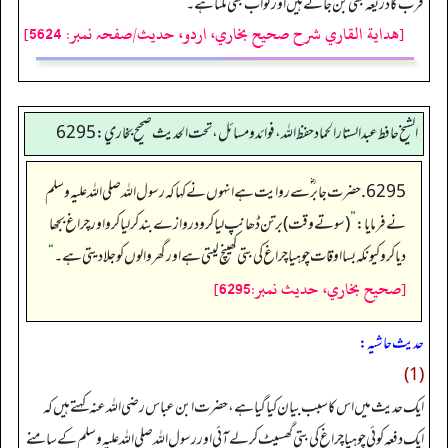
قرب کا ذریعہ بھی بن جاتے ہیں اور ثواب بھی ملتا ہے۔
[هداية القاري شرح صحيح بخاري، اردو، حدیث/صفحہ نمبر: 5624]
الشيخ حافط عبدالستار الحماد حفظ الله، فوائد و مسائل، تحت الحديث صحيح بخاري:6295
6295. حضرت جابر ؓ سے روایت ہے انہوں نے کہا کہ رسول اللہ صلی اللہ علیہ وسلم
نے فرمایا:
”
(سوتےوقت) برتن ڈھانپ لیا کرو دروازے بند کر لیا کرو اور چراغ بجھا
دیا کرو کیونکہ بسا اوقات چوہیا چراغ کی بتی کھینچ لیتی ہے اور گھر والوں کو جلا دیتی ہے۔
“
[صحيح بخاري، حديث نمبر:6295]
حدیث حاشیہ:
(1)
ایک حدیث میں اس کا سبب بیان کیا گیا ہے، حضرت ابن عباس رضی اللہ عنہ کہتے ہیں کہ
ایک دفعہ کوئی چوہیا چراغ کی بتی گھسیٹ کر لے آئی اور رسول اللہ صلی اللہ علیہ وسلم کے سامنے