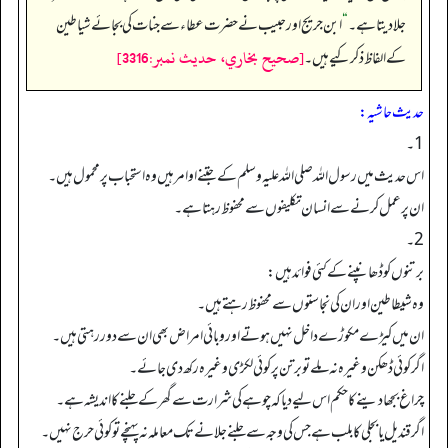
جلادیتا ہے۔
“
ابن جریج اور حبیب نے حضرت عطاء سے جنات کی بجائے شیاطین
[صحيح بخاري، حديث نمبر:3316]
کے الفاظ ذکر کیے ہیں۔
حدیث حاشیہ:
1۔
اس حدیث میں رسول اللہ صلی اللہ علیہ وسلم کے جتنے اوامر ہیں وہ استحباب پر محمول ہیں۔
ان پر عمل کرنے سے انسان تکلیفوں سے محفوظ رہتاہے۔
2۔
برتنوں کو ڈھانپنے کے کئی فوائد ہیں:
وہ شیطاطین اور ان کی نجاستوں سے محفوظ رہتے ہیں۔
ان میں کیڑے مکوڑے داخل نہیں ہوتے اور وبائی امراض بھی ان سے دور رہتی ہیں۔
اگرکوئی ڈھکن وغیرہ نہ ملے تو برتن پر کوئی لکڑی وغیرہ رکھ دی جائے۔
چراغ بجھادینے کا حکم اس لیے دیا کہ چوہے کی شرارت سے گھر کے جلنے کا اندیشہ ہے۔
اگرقندیل یا بجلی کا بلب ہے جس کی وجہ سے جلنے جلانے تک معاملہ نہ پہنچے تو کوئی حرج نہیں۔