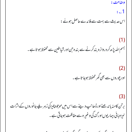
وضاحت:
1؎:
اس حدیث سے بہت سے فائدے حاصل ہوئے:
(1)
بسم اللہ پڑھ کر دروازہ بند کرنے سے بندہ جن اور شیاطین سے محفوظ ہوتا ہے۔
(2)
اور چوروں سے بھی گھر محفوظ ہوجاتاہے۔
(3)
برتن کا منہ باندھنے اور ڈھانپ دینے سے اس میں موجود چیزکی زہریلے جانوروں کے اثرات
نیز وبائی بیماریوں اور گندگی وغیرہ سے حفاظت ہوجاتی ہے۔