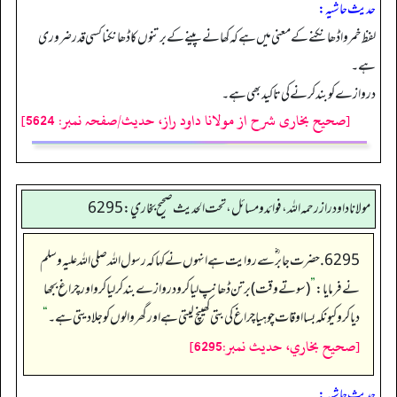
حدیث حاشیہ:
لفظ خمروا ڈھانکنے کے معنی میں ہے کہ کھانے پینے کے برتنوں کا ڈھانکنا کسی قدر ضروری
ہے۔
دروازے کو بند کرنے کی تاکید بھی ہے۔
[صحیح بخاری شرح از مولانا داود راز، حدیث/صفحہ نمبر: 5624]
مولانا داود راز رحمه الله، فوائد و مسائل، تحت الحديث صحيح بخاري: 6295
6295. حضرت جابر ؓ سے روایت ہے انہوں نے کہا کہ رسول اللہ صلی اللہ علیہ وسلم
نے فرمایا:
”
(سوتےوقت) برتن ڈھانپ لیا کرو دروازے بند کر لیا کرو اور چراغ بجھا
دیا کرو کیونکہ بسا اوقات چوہیا چراغ کی بتی کھینچ لیتی ہے اور گھر والوں کو جلا دیتی ہے۔
“
[صحيح بخاري، حديث نمبر:6295]
حدیث حاشیہ: