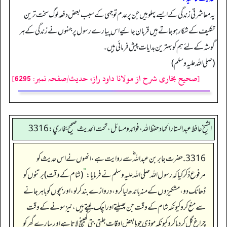
یہ معاشرتی زندگی کے ایسے پہلو ہیں جن پر عدم توجہی کے سبب بعض دفعہ لوگ سخت ترین
تکلیف کے شکار ہو جاتے ہیں قربان جائیے اس پیارے رسول پر جنہوں نے زندگی کے ہر
گوشہ کے لئے ہم کو بہترین ہدایات پیش فرمائی ہیں۔
(صلی اللہ علیہ وسلم )
[صحیح بخاری شرح از مولانا داود راز، حدیث/صفحہ نمبر: 6295]
الشيخ حافط عبدالستار الحماد حفظ الله، فوائد و مسائل، تحت الحديث صحيح بخاري:3316
3316. حضرت جابر بن عبداللہ ؓ سے روایت ہے، انھوں نے اس حدیث کو
مرفوع ذکر کیا کہ رسول اللہ صلی اللہ علیہ وسلم نے فرمایا:
”
(شام کے وقت) برتنوں کو
ڈھانک دو، مشکیزوں کے منہ باندھ لیا کرو، دروازے بند کرلو، اور بچوں کو باہر جانے
سے منع کرو کیونکہ شام کے وقت جن پھیلتے اور اچک لیتے ہیں، نیز سونے کے وقت
چراغ گل کردیا کرو کیونکہ موذی چوہا بعض اوقات جلتی بتی کھینچ لاتا ہے اور سارے گھر کو