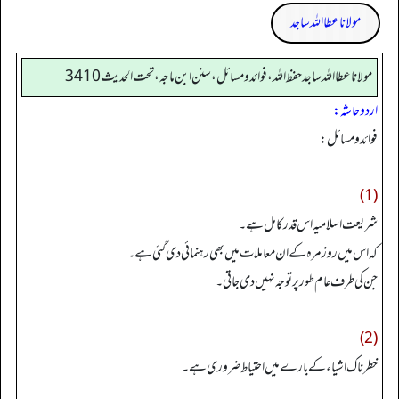
مولانا عطا اللہ ساجد
مولانا عطا الله ساجد حفظ الله، فوائد و مسائل، سنن ابن ماجه، تحت الحديث3410
اردو حاشہ:
فوائد ومسائل:
(1)
شریعت اسلامیہ اس قدر کامل ہے۔
کہ اس میں روز مرہ کے ان معاملات میں بھی رہنمائی دی گئی ہے۔
جن کی طرف عام طور پرتوجہ نہیں دی جاتی۔
(2)
خطرناک اشیاء کے بارے میں احتیاط ضروری ہے۔