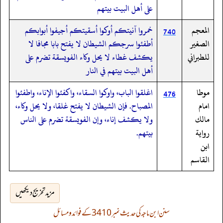
على أهل البيت بيتهم
المعجم
خمروا آنيتكم أوكوا أسقيتكم أجيفوا أبوابكم
740
الصغير
أطفئوا سرجكم الشيطان لا يفتح بابا مجافا لا
للطبراني
يكشف غطاء لا يحل وكاء الفويسقة تضرم على
أهل البيت بيتهم في النار
موطا
اغلقوا الباب، واوكوا السقاء، واكفئوا الإناء، واطفئوا
476
امام
المصباح. فإن الشيطان لا يفتح غلقا، ولا يحل وكاء،
مالك
ولا يكشف إناء، وإن الفويسقة تضرم على الناس
رواية
بيتهم.
ابن
القاسم
مزید تخریج دیکھیں
سنن ابن ماجہ کی حدیث نمبر 3410 کے فوائد و مسائل