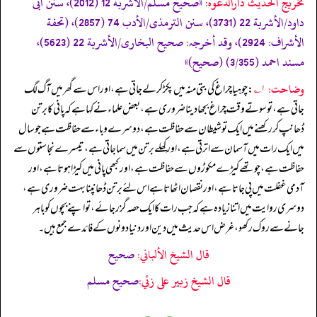
تخریج الحدیث دارالدعوہ:
«صحیح مسلم/الأشربة 12 (2012)، سنن ابی
داود/الأشربة 22 (3731)، سنن الترمذی/الأدب 74 (2857)، (تحفة
الأشراف: 2924)، وقد أخرجہ: صحیح البخاری/الأشربة 22 (5623)،
مسند احمد (3/355) (صحیح)»
وضاحت:
۱؎
: چوہیا چراغ کی بتی منہ میں پکڑ کر لے جاتی ہے، اور اس سے گھر میں آگ لگ
جاتی ہے، تو سوتے وقت چراغ بجھا دینا ضروری ہے، بعض علماء نے کہا ہے کہ پانی کا برتن
ڈھانپ کر رکھنے میں ایک تو شیطان سے حفاظت ہے، دوسرے وباء سے حفاظت ہے جو سال
میں ایک رات میں آسمان سے اترتی ہے، اور کھلے برتن میں سما جاتی ہے، تیسرے نجاستوں سے
حفاظت ہے، چوتھے کیڑے مکوڑوں سے حفاظت ہے، اور کبھی پانی میں کیڑا ہوتا ہے، اور
آدمی غفلت میں پی جاتا ہے، اور نقصان اٹھاتا ہے اس لئے برتن ڈھانپنا بہت ضروری ہے،
دوسری روایت میں اتنا زیادہ ہے کہ جب رات کا ایک حصہ گزر جائے، تو اپنے بچوں کو باہر
جانے سے روک رکھو، غرض اس حدیث میں دین اور دنیا دونوں کے فائدے جمع ہیں۔
قال الشيخ الألباني:
صحيح
قال الشيخ زبير على زئي:
صحيح مسلم