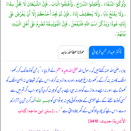
وَأَوْكُوا السِّقَاءَ , وَأَطْفِئُوا السِّرَاجَ , وَأَغْلِقُوا الْبَابَ , فَإِنَّ الشَّيْطَانَ لَا يَحُلُّ سِقَاءً
, وَلَا يَفْتَحُ بَابًا , وَلَا يَكْشِفُ إِنَاءً , فَإِنْ لَمْ يَجِدْ أَحَدُكُمْ إِلَّا أَنْ يَعْرُضَ عَلَى
إِنَائِهِ عُودًا وَيَذْكُرَ اسْمَ اللَّهِ فَلْيَفْعَلْ , فَإِنَّ الْفُوَيْسِقَةَ تُضْرِمُ عَلَى أَهْلِ الْبَيْتِ
بَيْتَهُمْ".
ڈاکٹر عبدالرحمٰن فریوائی
مولانا عطا اللہ ساجد
جابر رضی اللہ عنہ کہتے ہیں کہ
رسول اللہ
صلی اللہ علیہ وسلم
نے فرمایا:
”
برتن کو ڈھانک کر رکھو،
مشک کا منہ بند کر کے رکھو، چراغ بجھا دو، اور دروازہ بند کر لو، اس لیے کہ شیطان نہ ایسی مشک کو
کھولتا ہے، اور نہ ایسے دروازے کو اور نہ ہی ایسے برتن کو جو بند کر دیا گیا ہو، اب اگر تم میں سے
«بسم الله»
کسی کو ڈھانکنے کے لیے لکڑی کے علاوہ کوئی چیز نہ ہو تو اسی کو
کہہ کر برتن پر آڑا رکھ
[سنن ابن ماجه/كتاب
دے، اس لیے کہ چوہیا لوگوں کے گھر جلا دیتی ہے
“
۱؎
۔
الأشربة/حدیث: 3410]