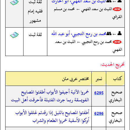
👤←👥
الليث بن سعد الفهمي، أبو الحارث
ثقة ثبت
الليث بن سعد الفهمي ← محمد بن مسلم
فقيه إمام
القرشي
مشهور
👤←👥
محمد بن رمح التجيبي، أبو عبد الله
ثقة ثبت
محمد بن رمح التجيبي ← الليث بن سعد
الفهمي
تخريج الحديث:
کتاب
نمبر
مختصر عربی متن
صحيح
خمروا الآنية أجيفوا الأبواب أطفئوا المصابيح
6295
البخاري
الفويسقة ربما جرت الفتيلة فأحرقت أهل البيت
صحيح
أطفئوا المصابيح بالليل إذا رقدتم غلقوا الأبواب
6296
البخاري
أوكوا الأسقية خمروا الطعام والشراب