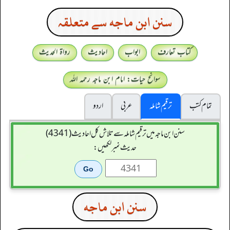
سنن ابن ماجه سے متعلقہ
کتاب تعارف
ابواب
احادیث
رواۃ الحدیث
سوانح حیات: امام ابن ماجہ رحمہ اللہ
تمام کتب
ترقیم شاملہ
عربی
اردو
سنن ابن ماجہ میں ترقیم شاملہ سے تلاش کل احادیث (4341)
حدیث نمبر لکھیں:
سنن ابن ماجه