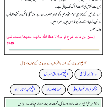
جس سے لکڑی کی چھت کو آگ لگ جاتی ہے۔
اس لئے تیل کے چراغ یا موم بتی وغیرہ کو بجھا دینا ضروری ہے البتہ بجلی کا ہلکی روشنی والا بلب
روشن رکھا جاسکتا ہے کیونکہ اس میں یہ خطرہ نہیں۔
واللہ اعلم۔
[سنن ابن ماجہ شرح از مولانا عطا الله ساجد، حدیث/صفحہ نمبر:
3410]
تخریج الحدیث کے تحت دیگر کتب سے حدیث کے فوائد و مسائل
حافظ زبیر علی زئی
الشیخ عمر فاروق سعیدی
ڈاکٹر عبدالرحمٰن فریوائی
مولانا داود راز
الشیخ عبدالستار الحماد
حافظ زبير على زئي رحمه الله، فوائد و مسائل، تحت الحديث موطا امام مالك رواية ابن