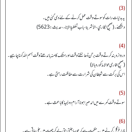
(3)
یہ ہدایات رات کوسوتے وقت عمل کرنے کے لئے دی گئی ہیں۔
دیکھئے۔ (صحیح البخاري، الأشربة، باب تغطیة الإناء، حدیث: 5623)
(4)
دروازہ بند کرتے وقت برتن ڈھانکتے وقت او ر مشک کا منہ باندھتے وقت بسم اللہ کہنا چاہیے۔
(صحیح بخاری حوالا مذکورہ بالا)
اس کی برکت سے شیطان کی شرارت سے حفاظت رہتی ہے۔
(5)
سوتے وقت کمرے میں اندھیرا ہونا آرام دہ نبیذ کا باعث ہے۔
(6)
چراغ گل کرنے میں یہ حکمت ہے کہ چوہیا جلتی بتی لے کر چھت میں چلی جاتی ہے۔