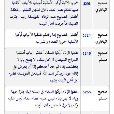
صحيح
خمروا الآنية أوكوا الأسقية أجيفوا الأبواب اكفتوا
3316
البخاري
صبيانكم عند العشاء فإن للجن انتشارا وخطفة
أطفئوا المصابيح عند الرقاد الفويسقة ربما اجترت
الفتيلة فأحرقت أهل البيت
صحيح
أطفئوا المصابيح إذا رقدتم غلقوا الأبواب أوكوا
5624
البخاري
الأسقية خمروا الطعام والشراب
صحيح
غطوا الإناء أوكوا السقاء أغلقوا الباب أطفئوا
5246
مسلم
السراج الشيطان لا يحل سقاء لا يفتح بابا لا
يكشف إناء لم يجد أحدكم إلا أن يعرض على
إنائه عودا ويذكر اسم الله فليفعل الفويسقة تضرم
على أهل البيت بيتهم
صحيح
غطوا الإناء أوكوا السقاء في السنة ليلة ينزل فيها
5255
مسلم
وباء لا يمر بإناء ليس عليه غطاء سقاء ليس عليه
وكاء إلا نزل فيه من ذلك الوباء