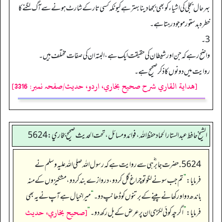
بہرحال بجلی کی اشیاء کو بھی بجھادینابہتر ہے کیونکہ کسی تار کے شارٹ ہونے سے آگ لگنے کا
خطرہ بدستور موجود رہتا ہے۔
3۔
واضح رہے کہ جن اور شیطان کی حقیقت ایک ہے، البتہ ان کی صفات مختلف ہیں۔
روایت میں دونوں کا ذکرصحیح ہے۔
[هداية القاري شرح صحيح بخاري، اردو، حدیث/صفحہ نمبر: 3316]
الشيخ حافط عبدالستار الحماد حفظ الله، فوائد و مسائل، تحت الحديث صحيح بخاري:5624
5624. حضرت جابر ؓ ہی سے روایت ہے کہ رسول اللہ صلی اللہ علیہ وسلم نے
فرمایا:
”
تم جب سونے لگو تو چراغ گل کر دو، دروازے بند کر دو، مشکیزوں کے منہ
باندھ دو اور کھانے پینے کے برتنوں کو ڈھانپ دو۔
“
میرا خیال ہے آپ نے یہ بھی
[صحيح بخاري، حديث
فرمایا:
”
اگرچہ کوئی لکڑی ان پر عرض کے بل رکھ دو۔
“