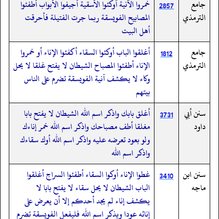
جامع
خمروا الآنية أوكئوا الأسقية أجيفوا الأبواب أطفئوا
2857
الترمذي
المصابيح الفويسقة ربما جرت الفتيلة فأحرقت
أهل البيت
جامع
أغلقوا الباب أوكئوا السقاء أكفئوا الإناء أو خمروا
1812
الترمذي
الإناء أطفئوا المصباح الشيطان لا يفتح غلقا لا يحل
وكاء لا يكشف آنية الفويسقة تضرم على الناس
بيتهم
سنن أبي
أغلق بابك واذكر اسم الله الشيطان لا يفتح بابا
3731
داود
مغلقا أطف مصباحك واذكر اسم الله خمر إناءك
ولو بعود تعرضه عليه واذكر اسم الله أوك سقاءك
واذكر اسم الله
سنن ابن
غطوا الإناء أوكوا السقاء أطفئوا السراج أغلقوا
3410
ماجه
الباب الشيطان لا يحل سقاء لا يفتح بابا لا
يكشف إناء لم يجد أحدكم إلا أن يعرض على
إنائه عودا ويذكر اسم الله فليفعل الفويسقة تضرم