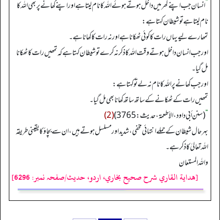
”
انسان جب اپنے گھر میں داخل ہوتے ہوئے اللہ کا نام لیتا ہے اور اپنے کھانے پر بھی اللہ کا
نام لیتا ہے تو شیطان کہتا ہے:
تمھارے لیے یہاں رات کا کوئی ٹھکانا ہے اور نہ رات کا کھانا ہے۔
اور جب انسان داخل ہوتے وقت اللہ کا ذکر نہ کرے تو شیطان کہتا ہے کہ تمھیں رات کا ٹھکانا
مل گیا۔
اورجب کھانے پر اللہ کا نام نہ لے تو کہتا ہے:
تمھیں رات کے ٹھکانے کے ساتھ ساتھ کھانا بھی مل گیا۔
“
(سنن أبي داود، الأطعمة، حدیث: 3765)
(2)
بہرحال شیطان کے حملے انتہائی مخفی، شدید اور مسلسل ہوتے ہیں، ان سے بچاؤ کا یقینی طریقہ
اللہ تعالیٰ کا ذکر ہے۔
واللہ المستعان
[هداية القاري شرح صحيح بخاري، اردو، حدیث/صفحہ نمبر: 6296]