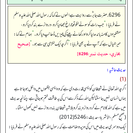
6296. حضرت جابر ؓ سے روایت ہے انہوں نے کہا کہ رسول اللہ صلی اللہ علیہ وسلم
نے فرمایا:
”
جب رات کو سونے لگو تو چراغ بجھا دیا کرو، دروازے بند کر دیا کرو،
مشکیزوں کا منہ باندھ لیا کرو اور کھانے پینے کی چیزیں ڈھانپ دیا کرو۔
“
ہمام نے کہا:
[صحيح
میرا خیال ہے کہ آپ نے یہ بھی فرمایا:
”
اگرچہ ایک لکڑی ہی سے ہو۔
“
بخاري، حديث نمبر:6296]
حدیث حاشیہ:
(1)
اگرچہ اللہ تعالیٰ نےشیطان کو ایسی قدرت دی ہے کہ وہ ایسی جگہوں میں داخل ہو جاتا ہے
جہاں انسان نہیں جا سکتا لیکن اللہ کے ذکر سے اس کی یہ طاقت ختم ہو جاتی ہے، چنانچہ حدیث
میں ہے کہ اللہ کا نام لے کر دروازہ بند کرو بلاشبہ شیطان بند دروازے نہیں کھول سکتا۔
(صحیح مسلم، الأشربة، حدیث: 5246(2012)
ایک دوسری حدیث میں اس کی مزید وضاحت ہے کہ رسول اللہ صلی اللہ علیہ وسلم نے فرمایا: