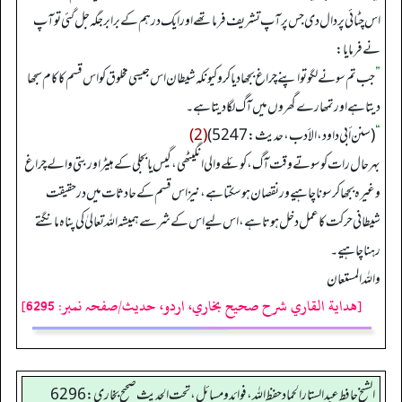
اس چٹائی پر دال دی جس پر آپ تشریف فرما تھے اور ایک درہم کے برابر جگہ جل گئی تو آپ
نے فرمایا:
”
جب تم سونے لگو تو اپنے چراغ بجھا دیا کرو کیونکہ شیطان اس جیسی مخلوق کو اس قسم کا کام سجھا
دیتا ہے اور تمھارے گھروں میں آگ لگادیتا ہے۔
“
(سنن أبي داود، الأدب، حدیث: 5247)
(2)
بہرحال رات کو سوتے وقت آگ، کوئلے والی انگیٹھی، گیس یا بجلی کے ہیٹر اور بتی والے چراغ
وغیرہ بجھا کر سونا چاہیے ور نقصان ہوسکتا ہے، نیز اس قسم کے حادثات میں درحقیقت
شیطانی حرکت کا عمل دخل ہوتا ہے، اس لیے اس کے شر سے ہمیشہ اللہ تعالیٰ کی پناہ مانگتے
رہنا چاہیے۔
واللہ المستعان
[هداية القاري شرح صحيح بخاري، اردو، حدیث/صفحہ نمبر: 6295]
الشيخ حافط عبدالستار الحماد حفظ الله، فوائد و مسائل، تحت الحديث صحيح بخاري:6296