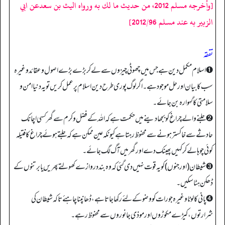
[وأخرجه مسلم 2012، من حديث ما لك به ورواہ اليث بن سعدعن ابي
الزبير به عند مسلم 2012/96]
تفقه
➊ اسلام مکمل دین ہے جس میں چھوٹی چیزوں سے لے کر بڑے بڑے اصول و عقائد وغیرہ
سب کا بیان اور حل موجود ہے۔ اگر لوگ پوری طرح دین اسلام پر عمل کریں تو یہ دنیا امن و
سلامتی کا گہوارہ بن جائے۔
➋ جلنے والے چراغ کو بجھا دینے میں حکمت ہے کہ اللہ کے فضل و کرم سے گھر کسی اچانک
حادثے سے خاکستر ہونے سے محفوظ رہتا ہے کیونکہ عین ممکن ہے کہ جلتے ہوئے چراغ کا فتیلہ
کوئی چوہا لے کر کہیں پھینک دے اور گھر میں آگ لگ جائے۔
➌ شیطان (اور جنوں) کو یہ قوت نہیں دی گئی کہ وہ بند دروازے کھولتے پھریں یا برتنوں کے
ڈھکن ہٹا سکیں۔
➍ پانی کا لوٹا وغیرہ جو رات کو وضو کے لئے رکھا جاتا ہے، ڈھانپنا چاہئے تاکہ شیطان کی
شرارتوں، کیڑے مکوڑوں اور موذی جانوروں سے محفوظ رہے۔