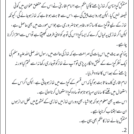
منقش کپڑا پہن کر نماز پڑھنے کا کیا حکم ہے؟ امام بخاریؒ نے اس کے متعلق عنوان میں کوئی
فیصلہ نہیں کیا، لیکن جو روایت پیش کی ہے، اس سے ثابت ہوتا ہے کہ نماز ہو جائے گی، کیونکہ
نماز کے لیے تو کپڑے کا ساتر اورطاہر ہونا ضروری ہے جو اس صورت میں بھی حاصل ہے،
لیکن اگر نمازی یہ خیال کرے کہ ایسا کپڑا اس کی توجہ کو اپنی طرف کھینچتا ہے تو اس سے احتراز کرنا
چاہیے۔
چنانچہ حدیث میں اس بات کی صراحت ہے کہ نماز کی حالت میں رسول اللہ صلی اللہ علیہ وسلم کی
ایک نظر کپڑے کے نقش و نگار پر پڑی تو آپ نے نماز کو تو جاری رکھا نہ اسے ختم کیا اور نہ
پڑھنے کے بعد اس کا اعادہ فرمایا۔
امام بخاری ؒ کا مدعا ثابت ہو گیا کہ اس قسم کے کپڑے میں نماز ہو جاتی ہے، لیکن اگر اس کے
استعمال میں فتنے کا سامان مہیا ہوتا ہو تو سادہ کپڑا استعمال کرنا اولیٰ ہے۔
اس سے یہ بھی معلوم ہوا کہ جو اشیاء بھی دوران نماز میں نمازی کے خشوع میں خلل انداز ہوں
ان سے اجتناب کرنا چاہیے۔
منقش جائے نماز کا حکم بھی یہی ہے۔
2۔