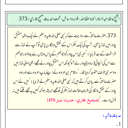
الشيخ حافط عبدالستار الحماد حفظ الله، فوائد و مسائل، تحت الحديث صحيح بخاري:373
373. حضرت عائشہ‬ ؓ س‬ے روایت ہے کہ نبی صلی اللہ علیہ وسلم نے ایک دفعہ منقش
چادر میں نماز پڑھی۔ آپ کی ایک نظر اس کے نقش و نگار پر پڑی تو آپ نے نماز سے
فراغت کے بعد فرمایا:
”
میری اس چادر کو ابوجہم کے پاس واپس لے جاؤ اور ابوجہم
سے اس کی انبجانی (سادہ) چادر لے آو کیونکہ اس منقش چادر نے مجھے ابھی اپنی نماز میں
دوسری طرف متوجہ کر دیا تھا۔
“
ہشام بن عروہ نے اپنے باپ عروہ سے اور وہ
حضرت عائشہ‬ ؓ س‬ے بیان کرتے ہیں کہ نبی صلی اللہ علیہ وسلم نے فرمایا:
”
میں نے اس
چادر کے نقش و نگار کی طرف بحالت نماز نظر کی تو مجھے اندیشہ ہوا کہ کہیں یہ مجھے فتنے میں نہ
[صحيح بخاري، حديث نمبر:373]
ڈال دے۔
“
حدیث حاشیہ:
1۔