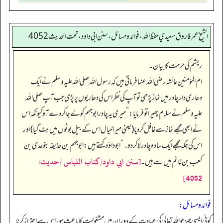
الشيخ عمر فاروق سعيدي حفظ الله، فوائد و مسائل، سنن ابي داود ، تحت الحديث 4052
ریشم کی حرمت کا بیان۔
ام المؤمنین عائشہ رضی اللہ عنہا فرماتی ہیں کہ رسول اللہ صلی اللہ علیہ وسلم نے ایک
دھاری دار چادر میں نماز پڑھی تو آپ کی نظر اس کی دھاریوں پر پڑی جب آپ صلی اللہ
علیہ وسلم نے سلام پھیرا تو فرمایا:
”
میری یہ چادر ابوجہم کو لے جا کر دے آؤ کیونکہ اس
نے ابھی مجھے نماز سے غافل کر دیا (یعنی میرا خیال اس کے بیل بوٹوں میں بٹ گیا) اور
اس کی جگہ مجھے ایک سادہ چادر لا کر دو۔‏‏‏‏
“
ابوداؤد کہتے ہیں: ابوجہم بن حذیفہ بنو عدی بن
[سنن ابي داود/كتاب اللباس /حدیث:
کعب بن غانم میں سے ہیں۔
4052]
فوائد ومسائل:
کوئی ایسی چیز جو اللہ تعالی کی عبادت کے دوران میں مشغولیت کا باعث ہو، اس سے احتراز کرنا