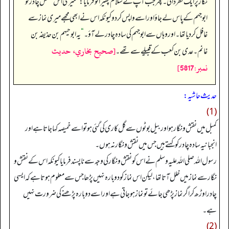
نگار پر ایک نظر ڈالی۔ پھر جب آپ نے سلام پھیرا تو فرمایا:
”
میری اس منقش چادر کو
ابو جہم کے پاس لے جاؤ اور اسے واپس کر دو کیونکہ اس نے ابھی مجھے میری نماز سے
غافل کر دیا تھا۔ اور وہاں سے ابو جہم کی سادہ چادر لے آؤ۔
“
یہ ابو حیہم بن حذیفہ بن
[صحيح بخاري، حديث
غانم۔ عدی بن کعب کے قبیلے سے تھے۔
نمبر:5817]
حدیث حاشیہ:
(1)
کمبل میں نقش و نگار ہو اور بیل بوٹوں سے گل کاری کی گئی ہو تو اسے خمیصہ کہا جاتا ہے اور
انجبانیہ سادہ چادر کو کہتے ہیں جس میں نقش و نگار نہ ہوں۔
رسول اللہ صلی اللہ علیہ وسلم نے اس کو نقش و نگار کی وجہ سے ناپسند فرمایا کیونکہ اس کے نقش و
نگار سے نماز میں خلل آتا تھا، لیکن اس نماز کو دوبارہ نہیں پڑھا جس سے معلوم ہوتا ہے کہ ایسی
چادر اوڑھ کر اگر نماز پڑھی جائے تو نماز ہو جاتی ہے اور اسے دوبارہ پڑھنے کی ضرورت نہیں
ہے۔
(2)