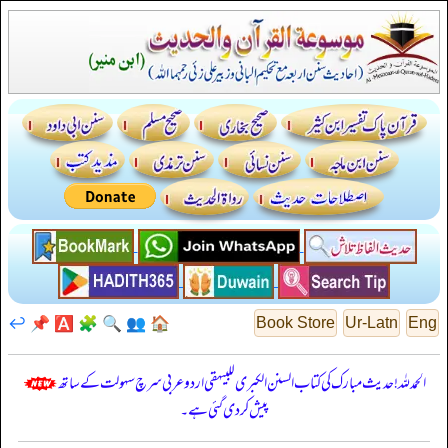
↩️
📌
🅰️
🧩
🔍
👥
🏠
Book Store
Ur-Latn
Eng
الحمدللہ! حدیث مبارک کی کتاب السنن الكبرى للبيهقي اردو عربی سرچ سہولت کے ساتھ
پیش کر دی گئی ہے۔