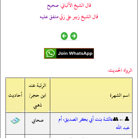
قال الشيخ الألباني:
صحيح
قال الشيخ زبير على زئي:
متفق عليه
الرواة الحديث:
الرتبة عند
اسم الشهرة
ابن حجر/
أحاديث
ذهبي
👤←👥
عائشة بنت أبي بكر الصديق، أم
صحابي
عبد الله