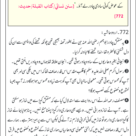
[سنن نسائي/كتاب القبلة/حدیث:
کے عوض کوئی سادی چادر لے آؤ۔‏‏‏‏
“
772]
772 ۔ اردو حاشیہ:
➊ یہ منقش چادر ابوجہم رضی اللہ عنہ ہی نے بطور تحفہ بھیجی تھی چونکہ تحفے کی واپسی سے ان کی
دل شکنی کا خطرہ تھا، لہٰذا تحفے کا تبادلہ کر لیا۔
➋ انبجانی بغیر دھاریوں کے سادہ چادر ہوتی تھی۔ انبجان علاقہ تھا جہاں وہ چادریں بنتی تھیں۔
➌ رسول اکرم صلی اللہ علیہ وسلم کا قلب مقدس اس قدر صاف تھا کہ اس میں ہلکی سی لہر بھی
آپ کو محسوس ہوتی تھی۔ معمولی سا خیال بھی آپ کو بہت زیادہ محسوس ہوا ہو گا ورنہ آپ جیسا
خشوع و خضوع کسے نصب ہو گا؟
➍ مصنف رحمہ اللہ نے اس روایت سے استدلال کیا ہے کہ منقش کپڑے میں نماز ہو سکتی
ہے۔ آپ نے نماز دہرائی نہیں۔ ویسے بھی دھاری دار کپڑا پہننا منع نہیں۔ پہنا ہوا یا جائے نماز
کا کپڑا دھاری دار ہو تو نماز میں کوئی خرابی لازم نہ آئے گی لیکن اس سے پرہیز بہتر ہے۔ ہمارے
دل اس قدر صاف نہیں ہیں کہ اتنی معمولی سی دھاریاں ہماری نماز کے خشوع و خضوع میں فرق