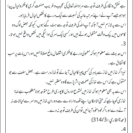
ہے نقش و نگار کی طرف توجہ سے مراد اللہ تعالیٰ کی عجیب و غریب صنعت گری کا فکرو خیال پیدا
ہوا ہو جسے آپ نے اپنے مرتبہ عالیہ کی نسبت سے ایک درجے کا نقص خیال فرمایا ہو۔
اس سے یہ لازم نہیں آتا کہ آپ اللہ کی طرف توجہ سے ہٹ گئے ہوں، کیونکہ بعض لوگ دو
کاموں میں بیک وقت مشغول ہوتے ہیں اور کسی ایک امرکی ادائیگی میں نقص واقع نہیں ہوتا۔
3۔
اس حدیث سے معلوم ہوا کہ معمولی درجے کا فکری اشتعال مانع صلاۃ نہیں اور اس بات پر سب
کا اتفاق ہے۔
نیز اگر نماز میں نماز سے باہر کی کسی چیز کا خیال آجائے تو نماز درست ہے، بعض سلف سے جو
منقول ہے کہ اس سے نماز کی صحت پر اثر پڑے گا وہ معتبرنہیں۔
اس سے یہ بھی معلوم ہوا کہ نماز میں خشوع اور دل کا پوری طرح متوجہ ہونا مطلوب ہے لہٰذا
نمازی کو چاہیے کہ حتی الامکان اپنے قصد وارادے سے دوران نماز میں دوسرے خیالات نہ
آنے دے اور اگر خود بخود آجائیں تو ان کی طرف توجہ نہ دے۔
(عمدة القاري: 314/3)
4۔