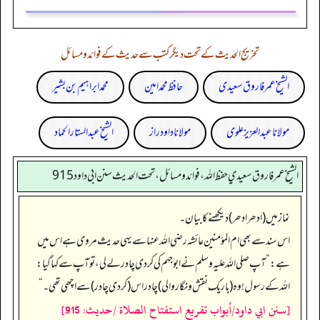
تخریج الحدیث کے تحت دیگر کتب سے حدیث کے فوائد و مسائل
الشیخ عمر فاروق سعیدی
حافظ محمد امین
محمد ابراہیم بن بشیر
مولانا عبد العزیز علوی
مولانا داود راز
الشیخ عبدالستار الحماد
الشيخ عمر فاروق سعيدي حفظ الله، فوائد و مسائل، تحت الحديث سنن ابي داود 915
نماز میں (ادھر ادھر) دیکھنے کا بیان۔
اس سند سے بھی ام المؤمنین عائشہ رضی اللہ عنہا سے یہی حدیث مروی ہے اس میں
ہے:
”
آپ صلی اللہ علیہ وسلم نے ابوجہم کی کر دی چادر لے لی، تو آپ سے کہا گیا:
اللہ کے رسول! وہ (باریک نقش و نگار والی) چادر اس (کر دی چادر) سے اچھی تھی۔‏‏‏‏
“
[سنن ابي داود/أبواب تفريع استفتاح الصلاة /حدیث: 915]