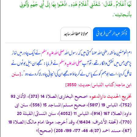
لَهَا أَعْلَامٌ , فَقَالَ:" شَغَلَنِي أَعْلَامُ هَذِهِ , اذْهَبُوا بِهَا إِلَى أَبِي جَهْمٍ وَأْتُونِي
بأنبجانيته".
ڈاکٹر عبدالرحمٰن فریوائی
مولانا عطا اللہ ساجد
ام المؤمنین عائشہ رضی اللہ عنہا کہتی ہیں کہ
رسول اللہ
صلی اللہ علیہ وسلم
نے ایک چادر میں نماز
پڑھی جس میں نقش و نگار تھے، تو آپ
صلی اللہ علیہ وسلم
نے فرمایا:
”
مجھے ان بیل بوٹوں نے
[سنن
غافل کر دیا، اسے ابوجہم کو کے پاس لے کر جاؤ اور مجھے ان کی انبجانی چادر لا کر دے دو
“
۔
ابن ماجه/كتاب اللباس/حدیث: 3550]
تخریج الحدیث دارالدعوہ:
«صحیح البخاری/الصلاة 14 (373)، الأذان 93
(752)، اللباس 19 (5817)، صحیح مسلم/المساجد 15 (556)، سنن ابی
داود/الصلاة 167 (914)، اللباس 11 (4052)، سنن النسائی/القبلة 20
(770)، (تحفة الأشراف: 16434)، وقد أخرجہ: موطا امام مالک/الصلاة 18
(67)، مسند احمد (6/37، 46، 177، 199، 208) (صحیح)»