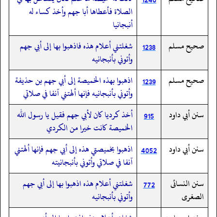
الصلاة فأعطاها أبا جهم وأخذ كساء له
أنبجانيا
صحيح مسلم
شغلتني أعلام هذه فاذهبوا بها إلى أبي جهم
1238
وأتوني بأنبجانيه
صحيح مسلم
اذهبوا بهذه الخميصة إلى أبي جهم بن حذيفة
1239
وأتوني بأنبجانيه فإنها ألهتني آنفا في صلاتي
سنن أبي داود
أخذ كرديا كان لأبي جهم فقيل يا رسول الله
915
الخميصة كانت خيرا من الكردي
سنن أبي داود
اذهبوا بخميصتي هذه إلى أبي جهم فإنها ألهتني
4052
آنفا في صلاتي وأتوني بأنبجانيته
سنن النسائى
شغلتني أعلام هذه اذهبوا بها إلى أبي جهم
772
الصغرى
وأتوني بأنبجانيه