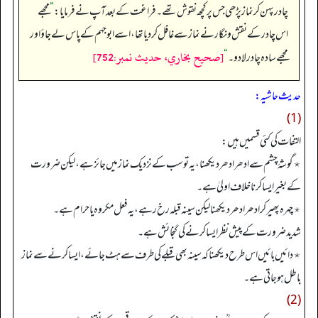
چادر پہن کر نماز پڑھی جس پر کچھ نقوش تھے۔ فراغت کے بعد آپ نے فرمایا:
”
مجھے
اس چادر کے نقش و نگار نے نماز سے غافل کر دیا تھا، اسے ابوجہم کے پاس لے جاؤ اور
[صحيح بخاري، حديث نمبر:752]
مجھے سادہ چادر لا دو۔
“
حدیث حاشیہ:
(1)
التفات کی کئی قسمیں ہیں:
٭ گوشۂ چشم سے ادھر ادھر دیکھنا، یہ تو سب کے نزدیک نماز میں جائز ہے، لیکن ضرورت
کے بغیر ایسا کرنا خلاف اولیٰ ہے۔
٭چہرہ پھیر کر ادھر ادھر دیکھنا لیکن سینہ قبلہ رخ رہے، یہ فعل مکروہ یا حرام ہے۔
شدید ضرورت کے پیش نظر ایسا کرنے کی گنجائش ہے۔
٭دائیں بائیں اس طرح دیکھنا کہ سینہ بھی قبلے کی طرف سے ہٹ جائے، ایسا کرنے سے نماز
باطل ہوجاتی ہے۔
(2)