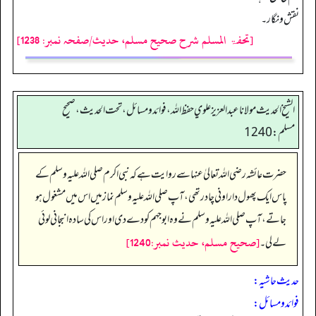
نقش ونگار۔
[تحفۃ المسلم شرح صحیح مسلم، حدیث/صفحہ نمبر: 1238]
الشيخ الحديث مولانا عبدالعزيز علوي حفظ الله، فوائد و مسائل، تحت الحديث ، صحيح
مسلم: 1240
حضرت عائشہ رضی اللہ تعالیٰ عنہا سے روایت ہے کہ نبی اکرم صلی اللہ علیہ وسلم کے
پاس ایک پھول دار اونی چادر تھی، آپ صلی اللہ علیہ وسلم نماز میں اس میں مشغول ہو
جاتے، آپ صلی اللہ علیہ وسلم نے وہ ابوجہم کو دے دی اور اس کی سادہ انبجانی لوئی
[صحيح مسلم، حديث نمبر:1240]
لے لی۔
حدیث حاشیہ:
فوائد ومسائل: