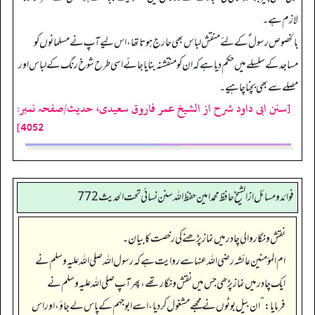
لازم ہے۔
بالخصوص رسول ؐ کے لئے منقش لباس بھی حارج ہوتا تھا، اس لیے آپ نے مسلمانوں کو
مساجد کے سلسلے میں حکم دیا ہے کہ ان کو منقشنہ بنایا جائے اسی طرح شوخ رنگ کے لباس اور
مصلے سے بھی بچنا چاہیے۔
[سنن ابی داود شرح از الشیخ عمر فاروق سعیدی، حدیث/صفحہ نمبر:
4052]
فوائد ومسائل از الشيخ حافظ محمد امين حفظ الله سنن نسائي تحت الحديث 772
نقش و نگار والی چادر میں نماز پڑھنے کی رخصت کا بیان۔
ام المؤمنین عائشہ رضی اللہ عنہا سے روایت ہے کہ رسول اللہ صلی اللہ علیہ وسلم نے
ایک چادر میں نماز پڑھی جس میں نقش و نگار تھے، پھر آپ صلی اللہ علیہ وسلم نے
فرمایا:
”
ان بیل بوٹوں نے مجھے مشغول کر دیا، اسے ابوجہم کے پاس لے جاؤ، اور اس