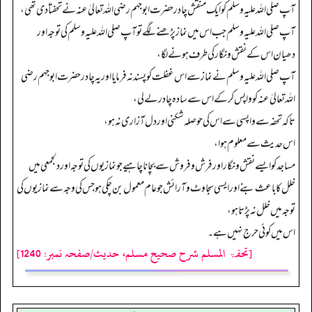
آپ صلی اللہ علیہ وسلم کو ایک منقش چادرحضرت ابوجہم رضی اللہ تعالیٰ عنہ نے تحفتاً دی تھی،
آپ صلی اللہ علیہ وسلم جب اس میں نماز پڑھنے لگے تو آپ صلی اللہ علیہ وسلم کی توجہ اور
دھیان اس کے نقش و نگار کی طرف ہونے لگا،
آپ صلی اللہ علیہ وسلم نے نماز سے اس غفلت کو پسند نہ فرمایا اور یہ چادر حضرت ابوجہم رضی
اللہ تعالیٰ عنہ کو واپس کر کے اس سے سادہ چادر لے لی،
تاکہ تحفہ سے واپسی سے اس کی حوصلہ شکنی اور دل آزاری نہ ہو،
اس حدیث سے معلوم ہوا،
مساجد کو ایسے نقش و نگار اور فرش و فروش سے بچانا چاہیے جو نمازیوں کی توجہ اور دلجمعی میں
خلل کا باعث بنے اور ایسی سجاوٹ وآرائش جو عام معمول بن چکی ہو جس کی وجہ سے نمازیوں کی
توجہ میں خلل نہ پڑتا ہو،
اس میں کوئی حرج نہیں ہے۔
[تحفۃ المسلم شرح صحیح مسلم، حدیث/صفحہ نمبر: 1240]