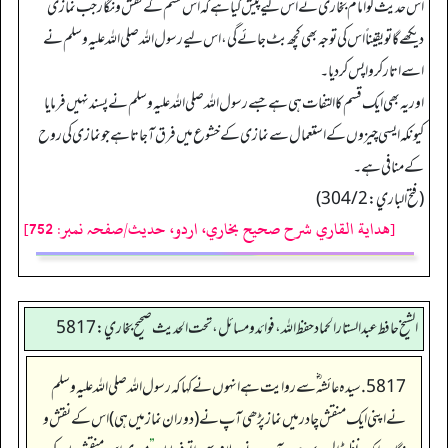
اس حدیث کو امام بخاری ؒ نے اس لیے پیش کیا ہے کہ اس قسم کے نقش ونگار جب نمازی
دیکھے گا تو یقیناً اس کی توجہ بھی کچھ بٹ جائے گی، اس لیے رسول اللہ صلی اللہ علیہ وسلم نے
اسے اتار کر واپس کردیا۔
اور یہ بھی ایک قسم کا التفات ہی ہے جسے رسول اللہ صلی اللہ علیہ وسلم نے پسند نہیں فرمایا
کیونکہ ایسی چیزوں کے استعمال سے نمازی کے خشوع میں فرق آجاتا ہے جو نمازی کی روح
کے منافی ہے۔
(فتح الباري: 304/2)
[هداية القاري شرح صحيح بخاري، اردو، حدیث/صفحہ نمبر: 752]
الشيخ حافط عبدالستار الحماد حفظ الله، فوائد و مسائل، تحت الحديث صحيح بخاري:5817
5817. سیدہ عائشہ‬ ؓ س‬ے روایت ہے انہوں نے کہا کہ رسول اللہ صلی اللہ علیہ وسلم
نے اپنی ایک منقش چادر میں نماز پڑھی آپ نے (دوران نماز میں ہی) اس کے نقش و