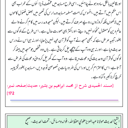
اور قالین بالکل سادہ ہونے چاہئیں۔ اسی طرح مساجد میں مختلف ڈیزائنوں کے محراب بھی
اس حکم میں آتے ہیں، افسوس کہ امت مسلمہ مساجد و مدارس کی تعمیر میں بعض فضول کاموں
میں لاکھوں بلکہ کروڑوں روپے صرف کرتے ہیں، لیکن مسجد و مدرسہ میں کام کرنے والے
عالم دین کو معقول تنخواہ نہیں دیتے، اور اکثر یہی صورت حال ہے۔ اس طرح کے لوگوں سے
بطور تنبیہ عرض ہے کہ کبھی مسجد نے آپ کو قرآن مجید نہیں پڑھایا، اور نہ ہی اس نے درس
حدیث دیا ہے، اور نہ ہی وہ آپ کے پیچھے چل کر جاتی ہے۔ ہاں وہ شخص جو مسجد میں بیٹھ کر
لوگوں کو قرآن و حدیث کی دعوت دیتا ہے، وہ آپ کے گھر چل کر دینی دعوت کی غرض سے
آتا ہے، اس کا احترام کریں اور اس کی ضروریات پر خصوصی توجہ دیں، مساجد پر بطور فخر پیسہ
خرچ کرنا کبیرہ گناہ ہے۔
[مسند الحمیدی شرح از محمد ابراهيم بن بشير، حدیث/صفحہ نمبر:
172]
الشيخ الحديث مولانا عبدالعزيز علوي حفظ الله، فوائد و مسائل، تحت الحديث ، صحيح