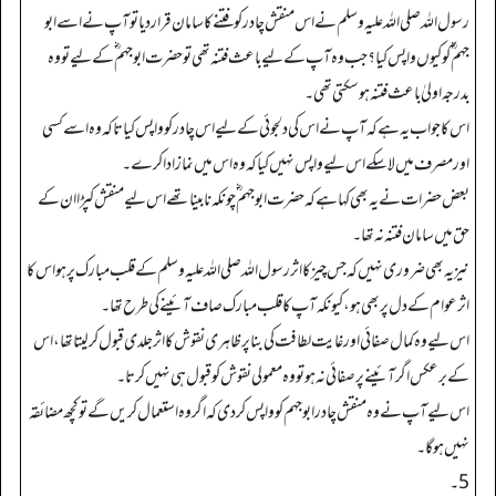
رسول اللہ صلی اللہ علیہ وسلم نے اس منقش چادر کو فتنے کا سامان قراردیا تو آپ نے اسے ابو
جہم ؓ کو کیوں واپس کیا؟ جب وہ آپ کے لیے باعث فتنہ تھی تو حضرت ابو جہم ؓ کے لیے تو وہ
بدرجہ اولیٰ باعث فتنہ ہو سکتی تھی۔
اس کا جواب یہ ہے کہ آپ نے اس کی دلجوئی کے لیے اس چادر کو واپس کیا تاکہ وہ اسے کسی
اور مصرف میں لا سکے اس لیے واپس نہیں کیا کہ وہ اس میں نماز ادا کرے۔
بعض حضرات نے یہ بھی کہا ہے کہ حضرت ابو جہم ؓ چونکہ نابینا تھے اس لیے منقش کپڑا ان کے
حق میں سامان فتنہ نہ تھا۔
نیز یہ بھی ضروری نہیں کہ جس چیز کا اثر رسول اللہ صلی اللہ علیہ وسلم کے قلب مبارک پر ہو اس کا
اثر عوام کے دل پر بھی ہو، کیونکہ آپ کا قلب مبارک صاف آئینے کی طرح تھا۔
اس لیے وہ کمال صفائی اور غایت لطافت کی بنا پر ظاہری نقوش کا اثر جلدی قبول کر لیتا تھا، اس
کے برعکس اگر آئینے پر صفائی نہ ہو تو وہ معمولی نقوش کو قبول ہی نہیں کرتا۔
اس لیے آپ نے وہ منقش چادر ابو جہم کو واپس کردی کہ اگر وہ استعمال کریں گے تو کچھ مضائقہ
نہیں ہو گا۔
5۔