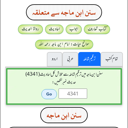
سنن ابن ماجه سے متعلقہ
کتاب تعارف
ابواب
احادیث
رواۃ الحدیث
سوانح حیات: امام ابن ماجہ رحمہ اللہ
تمام کتب
ترقیم شاملہ
عربی
اردو
سنن ابن ماجہ میں ترقیم شاملہ سے تلاش کل احادیث (4341)
حدیث نمبر لکھیں:
سنن ابن ماجه