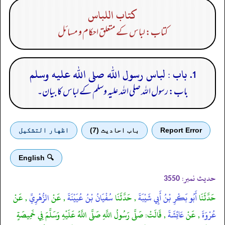
كتاب اللباس
کتاب: لباس کے متعلق احکام و مسائل
1. باب : لباس رسول الله صلى الله عليه وسلم
باب: رسول اللہ صلی اللہ علیہ وسلم کے لباس کا بیان۔
Report Error
باب احادیث (7)
اظهار التشكيل
🔍 English
حدیث نمبر:
3550
حَدَّثَنَا
أَبُو بَكْرِ بْنُ أَبِي شَيْبَةَ
, حَدَّثَنَا
سُفْيَانُ بْنُ عُيَيْنَةَ
, عَنْ
الزُّهْرِيِّ
, عَنْ
عُرْوَةَ
, عَنْ
عَائِشَةَ
, قَالَتْ: صَلَّى رَسُولُ اللَّهِ صَلَّى اللَّهُ عَلَيْهِ وَسَلَّمَ فِي خَمِيصَةٍ