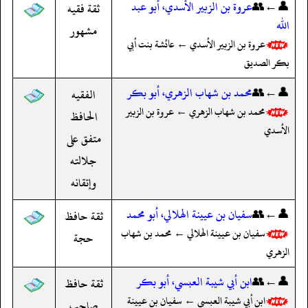
👤←👥
عروة بن الزبير الأسدي، أبو عبد
ثقة فقيه
الله
مشهور
عروة بن الزبير الأسدي ← عائشة بنت أبي
بكر الصديق
👤←👥
محمد بن شهاب الزهري، أبو بكر
الفقيه
محمد بن شهاب الزهري ← عروة بن الزبير
الحافظ
الأسدي
متفق على
جلالته
وإتقانه
👤←👥
سفيان بن عيينة الهلالي، أبو محمد
ثقة حافظ
سفيان بن عيينة الهلالي ← محمد بن شهاب
حجة
الزهري
👤←👥
ابن أبي شيبة العبسي، أبو بكر
ثقة حافظ
ابن أبي شيبة العبسي ← سفيان بن عيينة
صاحب