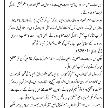
ابن شہاب عن عروہ والی پہلی روایت میں ہے کہ رسول اللہ صلی اللہ علیہ وسلم نقش و نگار کی
طرف متوجہ ہوئے۔
دوسری ہشام عن عروہ والی روایت میں ہے کہ آپ کو فتنے میں پڑنے کا اندیشہ لاحق ہوا۔
حافظ ابن حجر ؒ نے دونوں باتوں کو متضاد خیال کر کے پہلی روایت کی بایں طور تاویل کی ہے کہ
قریب تھا کہ آپ نقش و نگار کی طرف متوجہ ہو جاتے، یعنی پہلی روایت کا مطلب دوسری
روایت کے مطابق کردیا ہے کہ آپ کو غفلت بھی پیش نہیں آئی تھی۔
(فتح الباري: 626/1)
لیکن اس حدیث سے بعض شارحین نے ایک مسئلہ مستنبط کیا ہے کہ نماز میں کوئی غیر متعلق
خیال آنے پر نماز خراب نہیں ہوتی۔
اگر رسول اللہ صلی اللہ علیہ وسلم کو کسی درجے میں بھی غفلت پیش نہیں آئی تھی، بلکہ صرف
اس کا خوف وخطرہ ہی تھا تو استدلال مذکور کیسے صحیح ہو سکتا ہے؟اس لیے بہتر توجیہ یہ ہے کہ
غفلت کا تحقق ووجود تو تسلیم کر لیا جائے، لیکن یہ غفلت فتنے میں پڑجانے کے درجے سے
بہت کم تھی جس میں غیر متعلق خیال و فکر میں استغراق کی صورت پیدا ہو جاتی ہے۔
یہ صورت رسول اللہ صلی اللہ علیہ وسلم کو پیش نہیں آئی بلکہ اس کا صرف اندیشہ پیدا ہوا ممکن