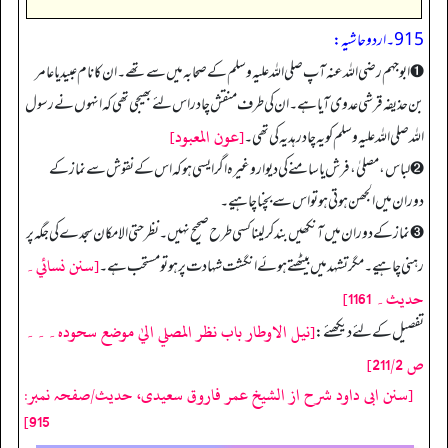
915۔ اردو حاشیہ:
➊ ابوجہم رضی اللہ عنہ آپ صلی اللہ علیہ وسلم کے صحابہ میں سے تھے۔ ان کا نام عبید یا عامر
بن حذیفہ قرشی عدوی آیا ہے۔ ان کی طرف منقش چادر اس لئے بھیجی تھی کہ انہوں نے رسول
[عون المعبود]
اللہ صلی اللہ علیہ وسلم کو یہ چادر ہدیہ کی تھی۔
➋ لباس، مصلیٰ، فرش یا سامنے کی دیوار وغیرہ اگر ایسی ہو کہ اس کے نقوش سے نماز کے
دوران میں الجھن ہوتی ہو تو اس سے بچنا چاہیے۔
➌ نماز کے دوران میں آنکھیں بند کر لینا کسی طرح صحیح نہیں۔ نظر حتی الامکان سجدے کی جگہ پر
[سنن نسائي۔
رہنی چاہیے۔ مگر تشہد میں بیٹھتے ہوئے انگشت شہادت پر ہو تو مستحب ہے۔
حديث۔ 1161]
[نيل الاوطار باب نظر المصلي اليٰ موضع سحوده۔۔۔
تفصیل کے لئے دیکھئے:
ص 211/2]
[سنن ابی داود شرح از الشیخ عمر فاروق سعیدی، حدیث/صفحہ نمبر:
915]