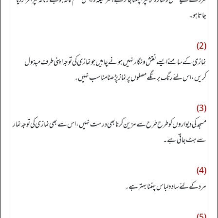
جاتا ہو۔
(2)
نمازی کے سامنے ایسے نقش و نگار نہیں ہونے چاہیں جو نمازی کی توجہ اپنی طرف مبذول
کریں، اس لئے رنگ برنگے مصلوں پر نماز پڑھنا مناسب نہیں۔
(3)
مسجد کی دیواروں کو طرح طرح سے مزین کرنا بھی درست نہیں، اس سے بھی نمازی کی توجہ نمار
سے ہٹ جاتی ہے۔
(4)
مرد کے لئے سادہ لباس پہننا بہتر ہے۔
(5)