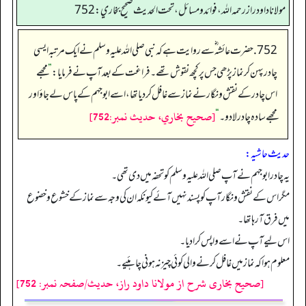
مولانا داود راز رحمه الله، فوائد و مسائل، تحت الحديث صحيح بخاري: 752
752. حضرت عائشہ‬ ؓ س‬ے روایت ہے کہ نبی صلی اللہ علیہ وسلم نے ایک مرتبہ ایسی
چادر پہن کر نماز پڑھی جس پر کچھ نقوش تھے۔ فراغت کے بعد آپ نے فرمایا:
”
مجھے
اس چادر کے نقش و نگار نے نماز سے غافل کر دیا تھا، اسے ابوجہم کے پاس لے جاؤ اور
[صحيح بخاري، حديث نمبر:752]
مجھے سادہ چادر لا دو۔
“
حدیث حاشیہ:
یہ چادر ابوجہم نے آپ صلی اللہ علیہ وسلم کو تحفہ میں دی تھی۔
مگراس کے نقش ونگار آپ کو پسندنہیں آئے کیونکہ ان کی وجہ سے نماز کے خشوع وخضوع
میں فرق آرہاتھا۔
اس لیے آپ نے اسے واپس کرا دیا۔
معلوم ہوا کہ نماز میں غافل کرنے والی کوئی چیز نہ ہونی چاہئیے۔
[صحیح بخاری شرح از مولانا داود راز، حدیث/صفحہ نمبر: 752]