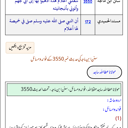
سنن ابن ماجه
شغلني أعلام هذه اذهبوا بها إلى أبي جهم
3550
وأتوني بأنبجانيته
مسندالحميدي
أن النبي صلى الله عليه وسلم صلى في خميصة
172
لها أعلام
مزید تخریج دیکھیں
سنن ابن ماجہ کی حدیث نمبر 3550 کے فوائد و مسائل
مولانا عطا اللہ ساجد
مولانا عطا الله ساجد حفظ الله، فوائد و مسائل، سنن ابن ماجه، تحت الحديث3550
اردو حاشہ:
فوائد و مسائل:
(1)
مرد کے لیے نقش و نگار والا کپڑا پہننا جائز ہے بشرطیکہ وہ اس قسم کا نہ ہو جسے زنانہ کپڑا قرار دیا