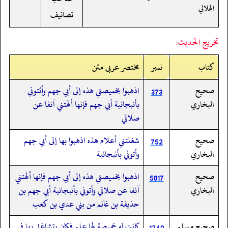
الهلالي
تصانيف
تخريج الحديث:
کتاب
نمبر
مختصر عربی متن
صحيح
اذهبوا بخميصتي هذه إلى أبي جهم وأئتوني
373
البخاري
بأنبجانية أبي جهم فإنها ألهتني آنفا عن
صلاتي
صحيح
شغلتني أعلام هذه اذهبوا بها إلى أبي جهم
752
البخاري
وأتوني بأنبجانية
صحيح
اذهبوا بخميصتي هذه إلى أبي جهم فإنها ألهتني
5817
البخاري
آنفا عن صلاتي وأتوني بأنبجانية أبي جهم بن
حذيفة بن غانم من بني عدي بن كعب
صحيح مسلم
كانت له خميصة لها علم فكان يتشاغل بها في
1240