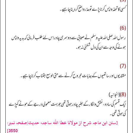
کسی کا تحفہ واپس کرنا پڑے تو عذر واضح کر دینا چاہیے۔
(6)
رسول اللہ صلی اللہ علیہ وسلم نے صحابی سے دوسری چادر اس لئے طلب فرمالی کہ ہدیہ واپس
ہونے کی وجہ سے ان کی دل شکنی نہ ہو۔
(7)
مقتدیوں اور ساتھیوں کے جذبات مجروح کرنے سے حتی الوسع اجتنا ب کرنا چاہیے۔
(8)
(انجانیہ)
ایک قسم کی سادہ، نقش و نگار کے بغیر چادر ہوتی تھی جو بہت معمولی درجے کے موٹے کپڑے
کی ہوتی تھی۔
[سنن ابن ماجہ شرح از مولانا عطا الله ساجد، حدیث/صفحہ نمبر:
3550]