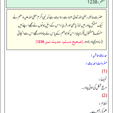
مسلم: 1238
حضرت عائشہ رضی اللہ تعالیٰ عنہا سے روایت ہے کہ نبی اکرم صلی اللہ علیہ وسلم نے
ایک منقش چادر میں نماز پڑھی اور فرمایا: اس کے بیل بوٹوں نے مجھے اپنےمیں
منہمک (مشغول) کرنا چاہا، اس کو ابوجہم کے پاس لے جاؤ اور مجھے اس سے اَنْبِجَانِی
[صحيح مسلم، حديث نمبر:1238]
(ساده) چادر لا دو۔
حدیث حاشیہ:
مفردات الحدیث:
(1)
خَمِيْصَةٌ:
مربع شکل کی اونی چادر۔
(2)
أَعْلاَم:
علم کی جمع ہے۔