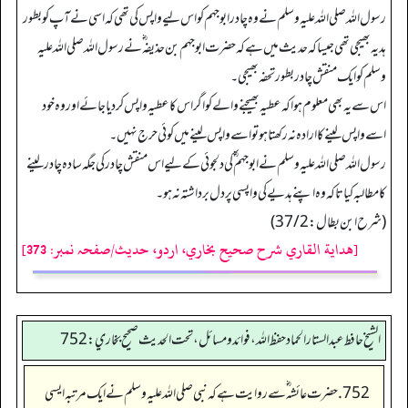
رسول اللہ صلی اللہ علیہ وسلم نے وہ چادر ابو جہم کو اس لیے واپس کی تھی کہ اسی نے آپ کو بطور
ہدیہ بھیجی تھی جیسا کہ حدیث میں ہے کہ حضرت ابو جہم بن حذیفہ ؓ نے رسول اللہ صلی اللہ علیہ
وسلم کو ایک منقش چادر بطور تحفہ بھیجی۔
اس سے یہ بھی معلوم ہوا کہ عطیہ بھیجنے والے کو اگر اس کا عطیہ واپس کردیا جائے اور وہ خود
اسے واپس لینے کا ارادہ نہ رکھتا ہو تو اسے واپس لینے میں کوئی حرج نہیں۔
رسول اللہ صلی اللہ علیہ وسلم نے ابو جہم ؓ کی دلجوئی کے لیے اس منقش چادر کی جگہ سادہ چادر لینے
کا مطالبہ کیا تاکہ وہ اپنے ہدیے کی واپسی پر دل برداشتہ نہ ہو۔
(شرح ابن بطال: 37/2)
[هداية القاري شرح صحيح بخاري، اردو، حدیث/صفحہ نمبر: 373]
الشيخ حافط عبدالستار الحماد حفظ الله، فوائد و مسائل، تحت الحديث صحيح بخاري:752
752. حضرت عائشہ‬ ؓ س‬ے روایت ہے کہ نبی صلی اللہ علیہ وسلم نے ایک مرتبہ ایسی