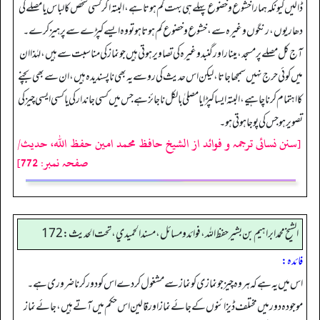
ڈالیں کیونکہ ہمارا خشوع و خضوع پہلے ہی بہت کم ہوتا ہے، البتہ اگر کسی شخص کا لباس یا مصلے کی
دھاریوں، رنگوں وغیرہ سے، خشوع و خضوع کم ہوتا ہو تو وہ ایسے کپڑے سے پرہیز کرے۔
آج کل مصلے پر مسجد، مینار اور گنبد وغیرہ کی تصاویر ہوتی ہیں جو نماز کی مناسبت سے ہیں، لہٰذا ان
میں کوئی حرج نہیں سمجھا جاتا، لیکن اس حدیث کی رو سے یہ بھی ناپسندیدہ ہیں، ان سے بھی بچنے
کا اہتمام کرنا چاہیے، البتہ ایسا کپڑایا مصلیٰ بالکل ناجائز ہے جس میں کسی جاندار کی یا کسی ایسی چیز کی
تصویر ہو جس کی پوجا ہوتی ہو۔
[سنن نسائی ترجمہ و فوائد از الشیخ حافظ محمد امین حفظ اللہ، حدیث/
صفحہ نمبر: 772]
الشيخ محمد ابراهيم بن بشير حفظ الله، فوائد و مسائل، مسند الحميدي، تحت الحديث:172
فائدہ:
اس میں یہ ہے کہ ہر وہ چیز جو نمازی کو نماز سے مشغول کر دے اس کو دور کرنا ضروری ہے۔
موجودہ دور میں مختلف ڈیزائنوں کے جائے نماز اور قالین اس حکم میں آتے ہیں، جائے نماز