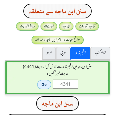
سنن ابن ماجه سے متعلقہ
کتاب تعارف
ابواب
احادیث
رواۃ الحدیث
سوانح حیات: امام ابن ماجہ رحمہ اللہ
تمام کتب
ترقیم شاملہ
عربی
اردو
سنن ابن ماجہ میں ترقیم شاملہ سے تلاش کل احادیث (4341)
حدیث نمبر لکھیں:
سنن ابن ماجه