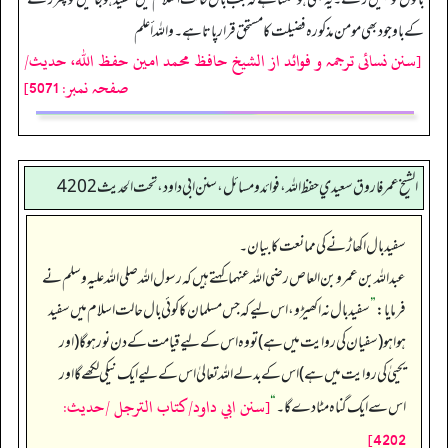
کے باوجود بھی مومن مذکورہ فضیلت کا مستحق قرار پاتا ہے۔ واللہ أعلم
[سنن نسائی ترجمہ و فوائد از الشیخ حافظ محمد امین حفظ اللہ، حدیث/
صفحہ نمبر: 5071]
الشيخ عمر فاروق سعيدي حفظ الله، فوائد و مسائل، سنن ابي داود ، تحت الحديث 4202
سفید بال اکھاڑنے کی ممانعت کا بیان۔
عبداللہ بن عمرو بن العاص رضی اللہ عنہما کہتے ہیں کہ رسول اللہ صلی اللہ علیہ وسلم نے
فرمایا:
”
سفید بال نہ اکھیڑو، اس لیے کہ جس مسلمان کا کوئی بال حالت اسلام میں سفید
ہوا ہو (سفیان کی روایت میں ہے) تو وہ اس کے لیے قیامت کے دن نور ہو گا (اور
یحییٰ کی روایت میں ہے) اس کے بدلے اللہ تعالیٰ اس کے لیے ایک نیکی لکھے گا اور
[سنن ابي داود/كتاب الترجل /حدیث:
اس سے ایک گناہ مٹا دے گا۔‏‏‏‏
“
4202]