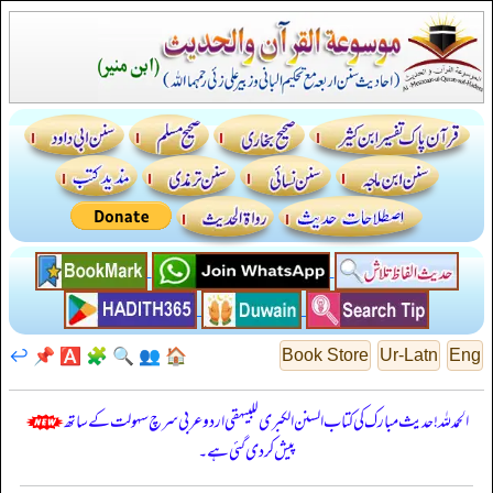
↩️
📌
🅰️
🧩
🔍
👥
🏠
Book Store
Ur-Latn
Eng
الحمدللہ! حدیث مبارک کی کتاب السنن الكبرى للبيهقي اردو عربی سرچ سہولت کے ساتھ
پیش کر دی گئی ہے۔