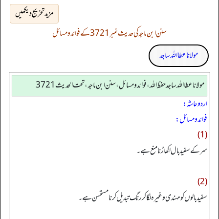
مزید تخریج دیکھیں
سنن ابن ماجہ کی حدیث نمبر 3721 کے فوائد و مسائل
مولانا عطا اللہ ساجد
مولانا عطا الله ساجد حفظ الله، فوائد و مسائل، سنن ابن ماجه، تحت الحديث3721
اردو حاشہ:
فوائد و مسائل:
(1)
سر کے سفید بال اکھاڑنا منع ہے۔
(2)
سفید بالوں کو مہندی وغیرہ لگا کر رنگ تبدیل کرنا مستحسن ہے۔