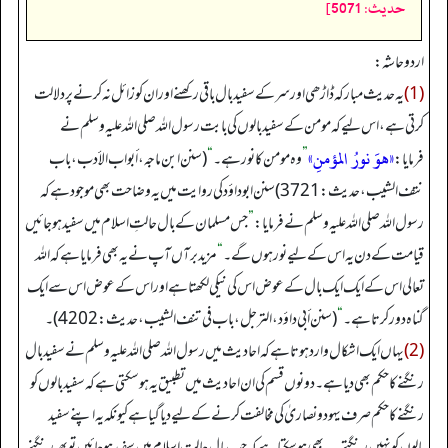
حدیث: 5071]
اردو حاشہ:
(1)
یہ حدیث مبارکہ ڈاڑھی اور سر کے سفید بال باقی رکھنے اور ان کو زائل نہ کرنے پر دلالت
کرتی ہے، اس لیے کہ مومن کے سفید بالوں کی بابت رسول اللہ صلی اللہ علیہ وسلم نے
«هوَ نورُ المؤمنِ»
فرمایا:
”
وہ مومن کا نور ہے۔
“
(سنن ابن ماجه، أبواب الأدب، باب
نتف الشیب، حدیث:3721) سنن ابوداؤد کی روایت میں یہ وضاحت بھی موجود ہے کہ
رسول اللہ صلی اللہ علیہ وسلم نے فرمایا:
”
جس مسلمان کے بال حالتِ اسلام میں سفید ہو جائیں
قیامت کے دن یہ اس کے لیے نور ہوں گے۔
“
مزید برآں آپ نے یہ بھی فرمایا ہے کہ اللہ
تعالی اس کے ایک ایک بال کے عوض اس کی نیکی لکھتا ہے اوراس کے عوض اس سے ایک
گناہ دور کرتا ہے۔
“
(سنن أبي داؤد، الترجل، باب فی تنف الشیب، حدیث:4202)۔
(2)
یہاں ایک اشکال وارد ہوتا ہے کہ احادیث میں رسول اللہ صلی اللہ علیہ وسلم نے سفید بال
رنگنے کا حکم بھی دیا ہے۔ دونوں قسم کی ان احادیث میں تطبیق یہ ہوسکتی ہے کہ سفید بالوں کو
رنگنے کا حکم صرف یہود و نصاریٰ کی مخالفت کرنے کےلیے دیا گیا ہے کیونکہ یہ اپنے سفید
بالوں کو نہیں رنگتے۔ یہ بھی ہوسکتا ہے کہ جب بال حالت اسلام میں سفید ہوجائیں تو پھر رنگنے