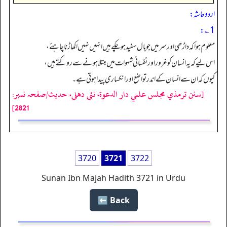
اردو حاشہ:
1؎:
معلوم ہوا کہ داڑھی اور سر میں جو بال سفید ہوچکے ہیں انہیں نہیں اکھاڑنا چاہئے،
اس لیے کہ یہ انسان کو غرور اور نفسانی شہوات میں مبتلا ہونے سے روکتے ہیں،
کیوں کہ ان سے انسان کے اندر تواضع اور انکساری پیدا ہوتی ہے۔
[سنن ترمذي مجلس علمي دار الدعوة، نئى دهلى، حدیث/صفحہ نمبر:
2821]
3720
3721
3722
Sunan Ibn Majah Hadith 3721 in Urdu
Back ⬅️