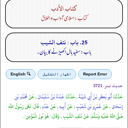
كتاب الأدب
کتاب: اسلامی آداب و اخلاق
25. باب : نتف الشيب
باب: سفید بال اکھیڑنے کا بیان۔
Report Error
اظهار التشكيل
🔍 English
حدیث نمبر:
3721
حَدَّثَنَا
أَبُو بَكْرِ بْنُ أَبِي شَيْبَةَ
, حَدَّثَنَا
عَبْدَةُ بْنُ سُلَيْمَانَ
, عَنْ
مُحَمَّدِ بْنِ
إِسْحَاق
, عَنْ
عَمْرِو بْنِ شُعَيْبٍ
, عَنْ
أَبِيهِ
, عَنْ
جَدِّهِ
, قَالَ: نَهَى رَسُولُ اللَّهِ
صَلَّى اللَّهُ عَلَيْهِ وَسَلَّمَ: عَنْ نَتْفِ الشَّيْبِ , وَقَالَ:" هُوَ نُورُ الْمُؤْمِنِ".