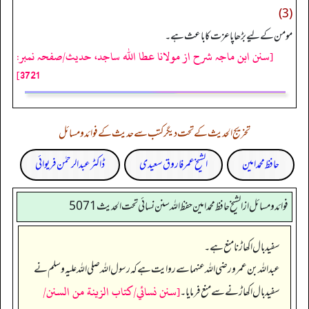
(3)
مومن کے لیے بڑھاپا عزت کا باعث ہے۔
[سنن ابن ماجہ شرح از مولانا عطا الله ساجد، حدیث/صفحہ نمبر:
3721]
تخریج الحدیث کے تحت دیگر کتب سے حدیث کے فوائد و مسائل
حافظ محمد امین
الشیخ عمر فاروق سعیدی
ڈاکٹر عبدالرحمٰن فریوائی
فوائد ومسائل از الشيخ حافظ محمد امين حفظ الله سنن نسائي تحت الحديث5071
سفید بال اکھاڑنا منع ہے۔
عبداللہ بن عمرو رضی اللہ عنہما سے روایت ہے کہ رسول اللہ صلی اللہ علیہ وسلم نے
[سنن نسائي/كتاب الزينة من السنن/
سفید بال اکھاڑنے سے منع فرمایا۔