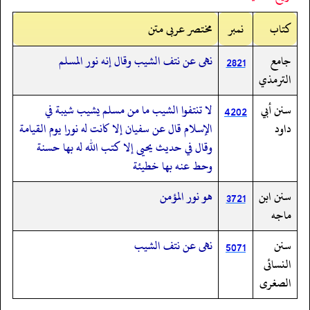
کتاب
نمبر
مختصر عربی متن
جامع
نهى عن نتف الشيب وقال إنه نور المسلم
2821
الترمذي
سنن أبي
لا تنتفوا الشيب ما من مسلم يشيب شيبة في
4202
داود
الإسلام قال عن سفيان إلا كانت له نورا يوم القيامة
وقال في حديث يحيى إلا كتب الله له بها حسنة
وحط عنه بها خطيئة
سنن ابن
هو نور المؤمن
3721
ماجه
سنن
نهى عن نتف الشيب
5071
النسائى
الصغرى