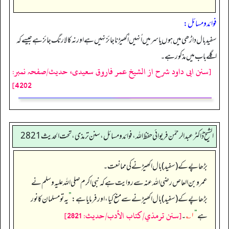
فوائد ومسائل:
سفید بال داڑھی میں ہوں یا سر میں اُنہیں اُکھیڑنا جائز نہیں ہے اور نہ کالا رنگ جا ئز ہے جیسے کہ
اگلے باب میں مذکور ہے۔
[سنن ابی داود شرح از الشیخ عمر فاروق سعیدی، حدیث/صفحہ نمبر:
4202]
الشیخ ڈاکٹر عبد الرحمٰن فریوائی حفظ اللہ، فوائد و مسائل، سنن ترمذی، تحت الحديث 2821
بڑھاپے کے (سفید) بال اکھیڑنے کی ممانعت۔
عمرو بن العاص رضی الله عنہ سے روایت ہے کہ نبی اکرم صلی اللہ علیہ وسلم نے
بڑھاپے کے (سفید) بال اکھیڑنے سے منع کیا، اور فرمایا ہے:
”
یہ تو مسلمان کا نور
[سنن ترمذي/كتاب الأدب/حدیث: 2821]
ہے
“
۱؎
۔