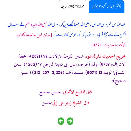
ڈاکٹر عبدالرحمٰن فریوائی
مولانا عطا اللہ ساجد
عبداللہ بن عمرو بن العاص رضی اللہ عنہما کہتے ہیں کہ
رسول اللہ
صلی اللہ علیہ وسلم
نے سفید بال
[سنن ابن ماجه/كتاب
اکھیڑنے سے منع فرمایا، اور فرمایا کہ
”
وہ مومن کا نور ہے
“
۔
الأدب/حدیث: 3721]
تخریج الحدیث دارالدعوہ:
«سنن الترمذی/الأدب 59 (2821)، (تحفة
الأشراف: 8783)، وقد أخرجہ: سنن ابی داود/الترجل 17 (4202)، سنن
النسائی/الزینة 13 (5071)، مسند احمد (2/206، 207، 212) (حسن
صحیح)»
قال الشيخ الألباني:
حسن صحيح
قال الشيخ زبير على زئي:
حسن