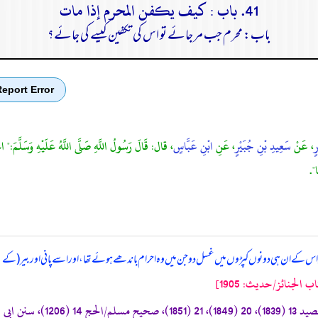
41. باب : كيف يكفن المحرم إذا مات
باب: محرم جب مر جائے تو اس کی تکفین کیسے کی جائے؟
eport Error
ٍ
، عَنْ
سَعِيدِ بْنِ جُبَيْرٍ
، عَنِ
ابْنِ عَبَّاسٍ
، قال: قَالَ رَسُولُ اللَّهِ صَلَّى اللَّهُ عَلَيْهِ وَسَلَّمَ:" اغْس
ا".
 اس کے ان ہی دونوں کپڑوں میں غسل دو جن میں وہ احرام باندھے ہوئے تھا، اور اسے پانی اور بیر (کے پتو
 الجنائز/حدیث: 1905]