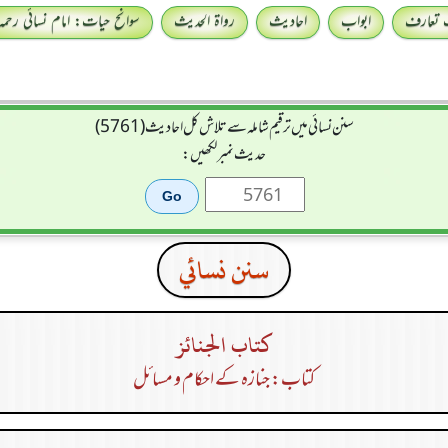
 تعارف
ابواب
احادیث
رواۃ الحدیث
سوانح حیات: امام نسائی رحمہ 
سنن نسائی میں ترقیم شاملہ سے تلاش کل احادیث (5761)
حدیث نمبر لکھیں:
سنن نسائي
كتاب الجنائز
کتاب: جنازہ کے احکام و مسائل