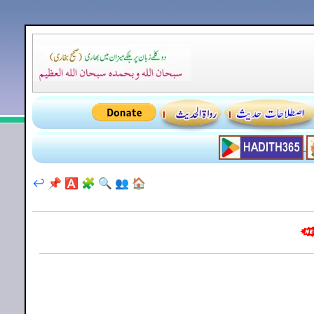
↩️
📌
🅰️
🧩
🔍
👥
🏠