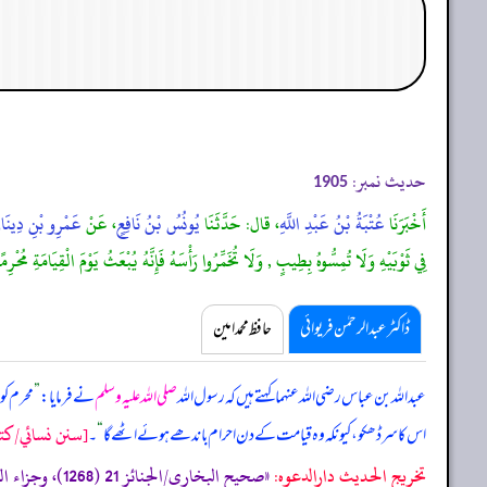
حدیث نمبر:
1905
أَخْبَرَنَا
عُتْبَةُ بْنُ عَبْدِ اللَّهِ
، قال: حَدَّثَنَا
يُونُسُ بْنُ نَافِعٍ
، عَنْ
عَمْرِو بْنِ دِينَار
فِي ثَوْبَيْهِ وَلَا تُمِسُّوهُ بِطِيبٍ , وَلَا تُخَمِّرُوا رَأْسَهُ فَإِنَّهُ يُبْعَثُ يَوْمَ الْقِيَامَةِ مُحْرِمً
ڈاکٹر عبدالرحمٰن فریوائی
حافظ محمد امین
عبداللہ بن عباس رضی الله عنہما کہتے ہیں کہ
رسول اللہ
صلی اللہ علیہ وسلم
نے فرمایا:
”
محرم کو
[سنن نسائي/كتاب
اس کا سر ڈھکو، کیونکہ وہ قیامت کے دن احرام باندھے ہوئے اٹھے گا
“
۔
تخریج الحدیث دارالدعوہ: