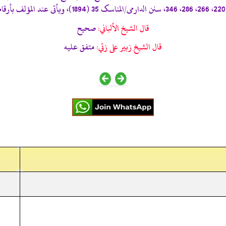
قال الشيخ الألباني:
صحيح
قال الشيخ زبير على زئي:
متفق عليه