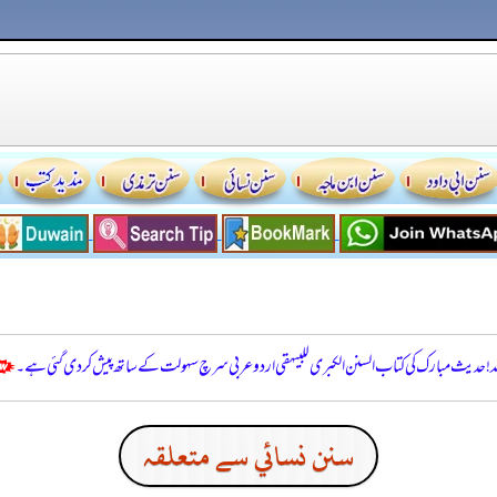
للہ! حدیث مبارک کی کتاب السنن الكبرى للبيهقي اردو عربی سرچ سہولت کے ساتھ پیش کر دی گئی ہے۔
سنن نسائي سے متعلقہ