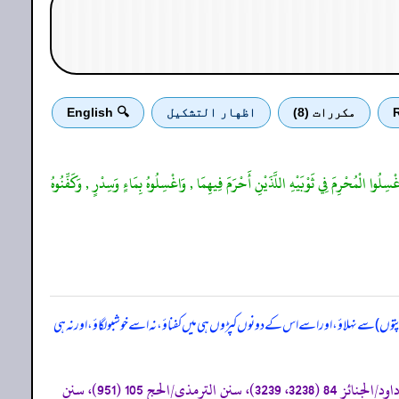
R
مكررات (8)
اظهار التشكيل
🔍 English
ِلُوا الْمُحْرِمَ فِي ثَوْبَيْهِ اللَّذَيْنِ أَحْرَمَ فِيهِمَا , وَاغْسِلُوهُ بِمَاءٍ وَسِدْرٍ , وَكَفِّنُوهُ
ں) سے نہلاؤ، اور اسے اس کے دونوں کپڑوں ہی میں کفناؤ، نہ اسے خوشبو لگاؤ، اور نہ ہی
«صحیح البخاری/الجنائز 21 (1268)، وجزاء الصید 13 (1839)، 20 (1849)، 21 (1851)، صحیح مسلم/الحج 14 (1206)، سنن ابی داود/الجنائز 84 (3238، 3239)، سنن الترمذی/الحج 105 (951)، سنن