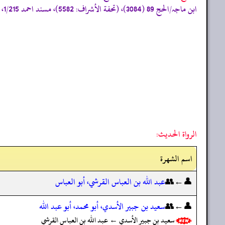
ابن ماجہ/الحج 89 (3084)، (تحفة الأشراف: 5582)، مسند احمد 1/215، 220، 266، 286، 346، سنن الدارمی/المناسک 35 (1894)، ویأتی عند المؤلف بأرقام: 2715، 2861 (صحیح)»
الرواة الحديث:
اسم الشهرة
👤←👥
عبد الله بن العباس القرشي، أبو العباس
👤←👥
سعيد بن جبير الأسدي، أبو محمد، أبو عبد الله
سعيد بن جبير الأسدي ← عبد الله بن العباس القرشي