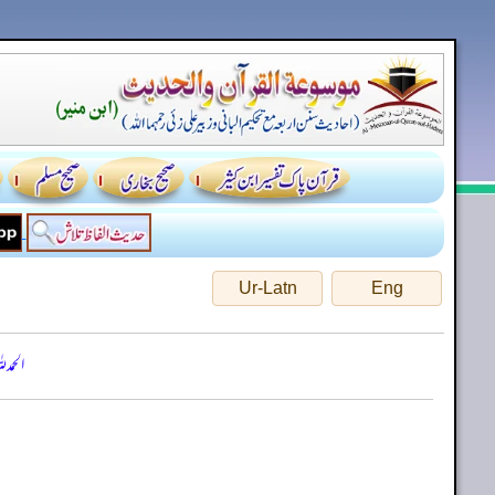
Ur-Latn
Eng
الحمد