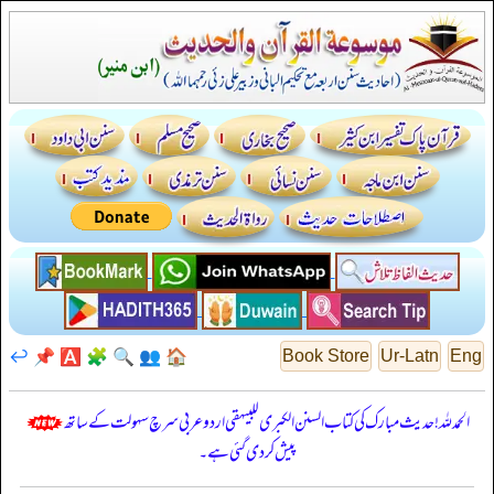
↩️
📌
🅰️
🧩
🔍
👥
🏠
Book Store
Ur-Latn
Eng
الحمدللہ! حدیث مبارک کی کتاب السنن الكبرى للبيهقي اردو عربی سرچ سہولت کے ساتھ
پیش کر دی گئی ہے۔