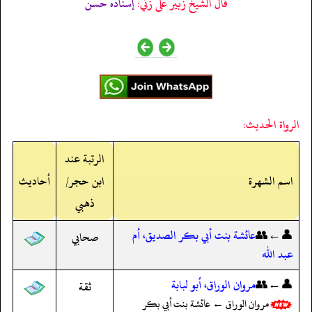
قال الشيخ زبير على زئي:
إسناده حسن
الرواة الحديث:
الرتبة عند
اسم الشهرة
ابن حجر/
أحاديث
ذهبي
👤←👥
عائشة بنت أبي بكر الصديق، أم
صحابي
عبد الله
👤←👥
مروان الوراق، أبو لبابة
ثقة
مروان الوراق ← عائشة بنت أبي بكر