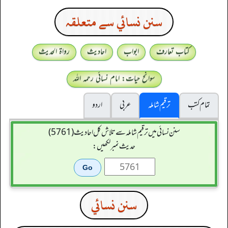
سنن نسائي سے متعلقہ
کتاب تعارف
ابواب
احادیث
رواۃ الحدیث
سوانح حیات: امام نسائی رحمہ اللہ
تمام کتب
ترقیم شاملہ
عربی
اردو
سنن نسائی میں ترقیم شاملہ سے تلاش کل احادیث (5761)
حدیث نمبر لکھیں:
سنن نسائي