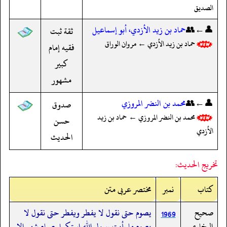
الصديق
👤←👥
حماد بن زيد الأزدي، أبو إسماعيل
ثقة ثبت
حماد بن زيد الأزدي ← مروان الوراق
فقيه إمام
كبير
مشهور
👤←👥
محمد بن النضر المروزي
صدوق
محمد بن النضر المروزي ← حماد بن زيد
حسن
الأزدي
الحديث
تخريج الحديث:
کتاب
نمبر
مختصر عربی متن
صحيح
يصوم حتى نقول لا يفطر ويفطر حتى نقول لا
1969
البخاري
يصوم ما رأيت رسول الله استكمل صيام شهر إلا