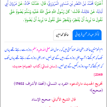
أَخْبَرَنَا
مُحَمَّدُ بْنُ النَّضْرِ بْنِ مُسَاوِرٍ الْمَرْوَزِيُّ
، قَالَ: حَدَّثَنَا
حَمَّادٌ
، عَنْ
مَرْوَانَ أَبِي
لُبَابَةَ
، عَنْ
عَائِشَةَ
، قَالَتْ:" كَانَ رَسُولُ اللَّهِ صَلَّى اللَّهُ عَلَيْهِ وَسَلَّمَ يَصُومُ حَتَّى
نَقُولَ مَا يُرِيدُ أَنْ يُفْطِرَ، وَيُفْطِرُ حَتَّى نَقُولَ مَا يُرِيدُ أَنْ يَصُومَ".
ڈاکٹر عبدالرحمٰن فریوائی
حافظ محمد امین
ام المؤمنین عائشہ رضی الله عنہا کہتی ہیں کہ
رسول اللہ
صلی اللہ علیہ وسلم
روزہ سے رہتے تھے یہاں
تک کہ ہم کہتے: آپ بغیر روزہ کے رہیں گے ہی نہیں، اور بغیر روزہ کے رہتے تھے یہاں تک
[سنن نسائي/كتاب الصيام/حدیث:
کہ ہم کہتے کہ آپ روزہ رکھیں گے ہی نہیں۔
2349]
تخریج الحدیث دارالدعوہ:
«تفرد بہ النسائي، (تحفة الأشراف: 17602)
(صحیح)»
قال الشيخ الألباني:
صحيح الإسناد