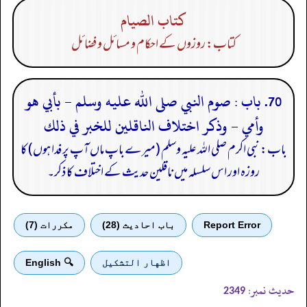
كتاب الصيام
کتاب: روزوں کے احکام و مسائل و فضائل
70. باب : صوم النبي صلى الله عليه وسلم - بأبي هو
وأمي - وذكر اختلاف الناقلين للخبر في ذلك
باب: نبی اکرم صلی الله علیہ وسلم (میرے باپ ماں آپ پر فدا ہوں) کا
روزہ اور اس سلسلہ میں ناقلین حدیث کے اختلاف کا ذکر۔
Report Error
باب احادیث (28)
مكررات (7)
اظهار التشكيل
🔍 English
حدیث نمبر:
2349