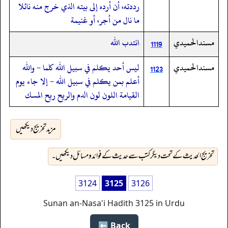
رددته، أن أرده إلى بيته الذي خرج منه نائلا
ما نال من أجر، أو غنيمة
مسندالحميدي
انتدب الله
1119
مسندالحميدي
ليس أحد يكلم في سبيل الله كلما - والله
1123
أعلم بمن يكلم في سبيل الله - إلا جاء يوم
القيامة اللون لون الدم والريح ريح المسك
مزید تخریج دیکھیں
تخریج الحدیث کے تحت دیگر کتب سے حدیث کے فوائد و مسائل دیکھیں۔
3124
3125
3126
Sunan an-Nasa'i Hadith 3125 in Urdu
Back ⬅️