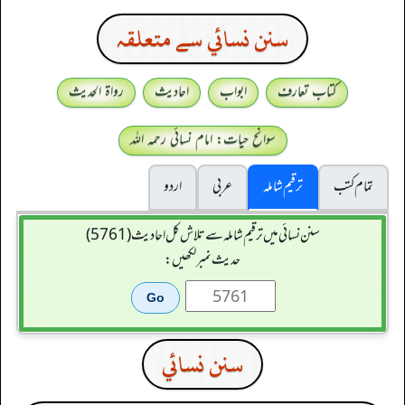
سنن نسائي سے متعلقہ
کتاب تعارف
ابواب
احادیث
رواۃ الحدیث
سوانح حیات: امام نسائی رحمہ اللہ
تمام کتب
ترقیم شاملہ
عربی
اردو
سنن نسائی میں ترقیم شاملہ سے تلاش کل احادیث (5761)
حدیث نمبر لکھیں:
سنن نسائي