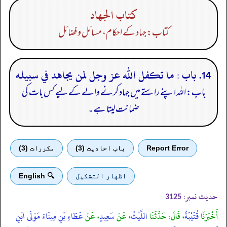
كتاب الجهاد
کتاب: جہاد کے احکام، مسائل و فضائل
14. باب : ما تكفل الله عز وجل لمن يجاهد في سبيله
باب: اللہ اپنے راستے میں جہاد کرنے والے کے لیے کس بات کی
ضمانت لیتا ہے۔
Report Error
باب احادیث (3)
مكررات (3)
اظهار التشكيل
🔍 English
حدیث نمبر:
3125
أَخْبَرَنَا
قُتَيْبَةُ
، قَالَ: حَدَّثَنَا
اللَّيْثُ
، عَنْ
سَعِيدٍ
، عَنْ
عَطَاءِ بْنِ مِينَاءَ مَوْلَى ابْنِ