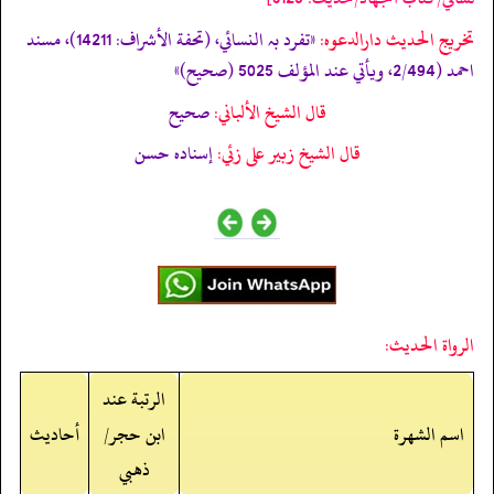
تخریج الحدیث دارالدعوہ:
«تفرد بہ النسائي، (تحفة الأشراف: 14211)، مسند
احمد (2/494، ویأتي عند المؤلف 5025 (صحیح)»
قال الشيخ الألباني:
صحيح
قال الشيخ زبير على زئي:
إسناده حسن
الرواة الحديث:
الرتبة عند
اسم الشهرة
ابن حجر/
أحاديث
ذهبي