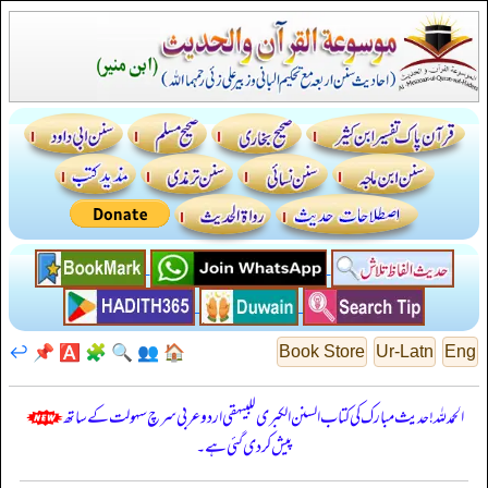
↩️
📌
🅰️
🧩
🔍
👥
🏠
Book Store
Ur-Latn
Eng
الحمدللہ! حدیث مبارک کی کتاب السنن الكبرى للبيهقي اردو عربی سرچ سہولت کے ساتھ
پیش کر دی گئی ہے۔