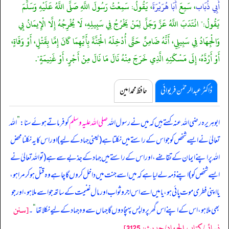
أَبِي ذُبَاب
، سَمِعَ
أَبَا هُرَيْرَةَ
، يَقُولُ: سَمِعْتُ رَسُولَ اللَّهِ صَلَّى اللَّهُ عَلَيْهِ وَسَلَّمَ
يَقُولُ:" انْتَدَبَ اللَّهُ عَزَّ وَجَلَّ لِمَنْ يَخْرُجُ فِي سَبِيلِهِ، لَا يُخْرِجُهُ إِلَّا الْإِيمَانُ بِي
وَالْجِهَادُ فِي سَبِيلِي، أَنَّهُ ضَامِنٌ حَتَّى أُدْخِلَهُ الْجَنَّةَ بِأَيِّهِمَا كَانَ إِمَّا بِقَتْلٍ، أَوْ وَفَاةٍ،
أَوْ أَرُدَّهُ، إِلَى مَسْكَنِهِ الَّذِي خَرَجَ مِنْهُ نَالَ مَا نَالَ مِنْ أَجْرٍ، أَوْ غَنِيمَةٍ".
ڈاکٹر عبدالرحمٰن فریوائی
حافظ محمد امین
ابوہریرہ رضی الله عنہ کہتے ہیں کہ
میں نے رسول اللہ
صلی اللہ علیہ وسلم
کو فرماتے ہوئے سنا:
”
اللہ
تعالیٰ نے ایسے شخص کو جو اس کے راستے میں نکلتا ہے (یعنی جہاد کے لیے) اور اس کا یہ نکلنا محض
اللہ پر اپنے ایمان کے تقاضے، اور اس کے راستے میں جہاد کے جذبے سے ہے (تو اللہ تعالیٰ نے
ایسے شخص کو) اپنے ذمہ لے لیا ہے کہ میں اسے جنت میں داخل کروں گا چاہے وہ قتل ہو کر مرا ہو،
یا اپنی فطری موت پائی ہو، یا میں اسے اس اجر و ثواب اور مال غنیمت کے ساتھ جو اسے ملا ہو، اور جو
[سنن
بھی ملا ہو، اس کے اپنے اس گھر پر واپس پہنچا دوں گا جہاں سے وہ جہاد کے لیے نکلا تھا
“
۔
نسائي/كتاب الجهاد/حدیث: 3125]