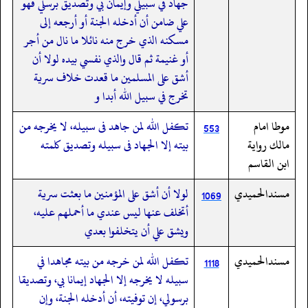
جهاد في سبيلي وإيمان بي وتصديق برسلي فهو
علي ضامن أن أدخله الجنة أو أرجعه إلى
مسكنه الذي خرج منه نائلا ما نال من أجر
أو غنيمة ثم قال والذي نفسي بيده لولا أن
أشق على المسلمين ما قعدت خلاف سرية
تخرج في سبيل الله أبدا و
موطا امام
تكفل الله لمن جاهد فى سبيله، لا يخرجه من
553
مالك رواية
بيته إلا الجهاد فى سبيله وتصديق كلمته
ابن القاسم
مسندالحميدي
لولا أن أشق على المؤمنين ما بعثت سرية
1069
أتخلف عنها ليس عندي ما أحملهم عليه،
ويشق علي أن يتخلفوا بعدي
مسندالحميدي
تكفل الله لمن خرجه من بيته مجاهدا في
1118
سبيله لا يخرجه إلا الجهاد إيمانا بي، وتصديقا
برسولي، إن توفيته، أن أدخله الجنة، وإن