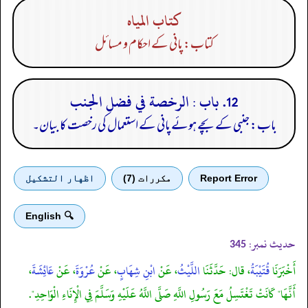
كتاب المياه
کتاب: پانی کے احکام و مسائل
12. باب : الرخصة في فضل الجنب
باب: جنبی کے بچے ہوئے پانی کے استعمال کی رخصت کا بیان۔
Report Error
مكررات (7)
اظهار التشكيل
🔍 English
حدیث نمبر:
345
أَخْبَرَنَا
قُتَيْبَةُ
، قال: حَدَّثَنَا
اللَّيْثُ
، عَنْ
ابْنِ شِهَابٍ
، عَنْ
عُرْوَةَ
، عَنْ
عَائِشَةَ
،
أَنَّهَا" كَانَتْ تَغْتَسِلُ مَعَ رَسُولِ اللَّهِ صَلَّى اللَّهُ عَلَيْهِ وَسَلَّمَ فِي الْإِنَاءِ الْوَاحِدِ".