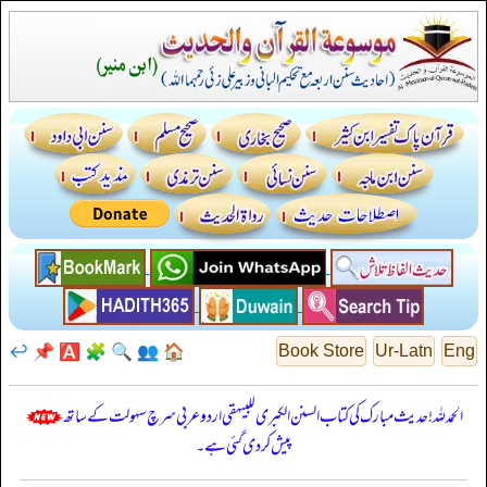
↩️
📌
🅰️
🧩
🔍
👥
🏠
Book Store
Ur-Latn
Eng
الحمدللہ! حدیث مبارک کی کتاب السنن الكبرى للبيهقي اردو عربی سرچ سہولت کے ساتھ
پیش کر دی گئی ہے۔