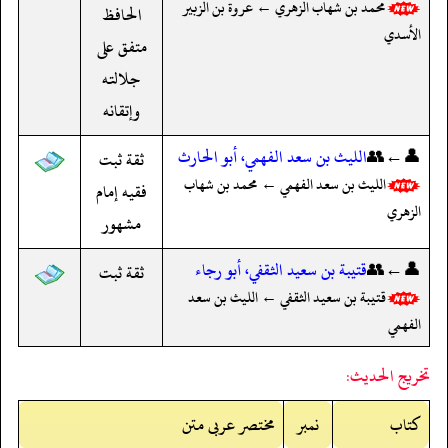
محمد بن شهاب الزهري ← عروة بن الزبير
الحافظ
الأسدي
متفق على
جلالته
وإتقانه
👤←👥
الليث بن سعد الفهمي، أبو الحارث
ثقة ثبت
الليث بن سعد الفهمي ← محمد بن شهاب
فقيه إمام
الزهري
مشهور
👤←👥
قتيبة بن سعيد الثقفي، أبو رجاء
ثقة ثبت
قتيبة بن سعيد الثقفي ← الليث بن سعد
الفهمي
تخريج الحديث:
کتاب
نمبر
مختصر عربی متن