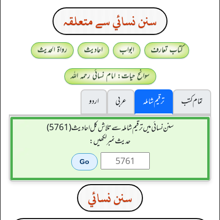
سنن نسائي سے متعلقہ
کتاب تعارف
ابواب
احادیث
رواۃ الحدیث
سوانح حیات: امام نسائی رحمہ اللہ
تمام کتب
ترقیم شاملہ
عربی
اردو
سنن نسائی میں ترقیم شاملہ سے تلاش کل احادیث (5761)
حدیث نمبر لکھیں:
سنن نسائي