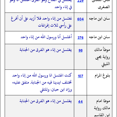
229
الصغرى
في إناء واحد
سنن ابن ماجه
نغتسل من إناء واحد فلا أزيد على أن أفرغ
604
على رأسي ثلاث إفراغات
سنن ابن ماجه
أغتسل أنا ورسول الله من إناء واحد
376
موطأ مالك
يغتسل من إناء هو الفرق من الجنابة
98
رواية يحيى
الليثي
بلوغ المرام
كنت اغتسل انا ورسول الله من إناء واحد
107
تختلف ايدينا فيه من الجنابة. متفق عليه،‏‏‏‏
وزاد ابن حبان: وتلتقي
موطا امام
يغتسل من إناء هو الفرق من الجنابة
44
مالك رواية
ابن القاسم