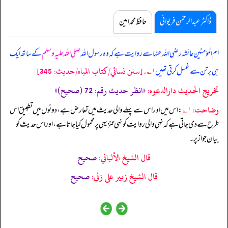
ڈاکٹر عبدالرحمٰن فریوائی
حافظ محمد امین
ام المؤمنین عائشہ رضی اللہ عنہا سے روایت ہے کہ
وہ رسول اللہ
صلی اللہ علیہ وسلم
کے ساتھ ایک
[سنن نسائي/كتاب المياه/حدیث: 345]
ہی برتن سے غسل کرتی تھیں
۱؎
۔
تخریج الحدیث دارالدعوہ:
«انظر حدیث رقم: 72 (صحیح)»
وضاحت:
۱؎
: اس میں اور اس سے پہلے والی حدیث میں تعارض ہے، دونوں میں تطبیق اس
طرح سے دی جاتی ہے کہ نہی والی روایت کو نہی تنزیہی پر محمول کیا جاتا ہے، اور اس حدیث کو
بیان جواز پر۔
قال الشيخ الألباني:
صحيح
قال الشيخ زبير على زئي:
صحيح