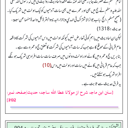
امام مسلم ؒ نے حضرت جابر رضی اللہ عنہ سے متعدد احادیث روایت کی ہیں کہ رسول اللہ صلی
اللہ علیہ وسلم نے حج میں بھی اور عمرے میں بھی سات آدمیوں کو ایک اونٹ میں شریک کیا۔
(صحيح مسلم، الحج، باب جوازالاشتراك في الهدي وإجزاء البدنة والبقرة كل واحدة منهما عن سبعة،
حديث: 1318)
لیکن ان احادیث میں باہم کوئی تعارض نہیں کیونکہ اونٹ میں دس آدمیوں کی شرکت کا واقعہ
عام قربانی کے موقع کا ہے جب کہ سات آدمیوں کی شرکت کا تعلق حج وعمرہ سے ہے۔
بنابریں حج وعمرہ میں گائے اور اونٹ دونوں میں صرف سات سات افراد ہی شریک ہونگے
جب کہ عام قربانی میں گائے میں سات اور اونٹ میں دس
(10)
افراد شریک ہوسکتے ہیں۔
یہ فرق حدیث سے ثابت ہے۔
[سنن ابن ماجہ شرح از مولانا عطا الله ساجد، حدیث/صفحہ نمبر:
3132]