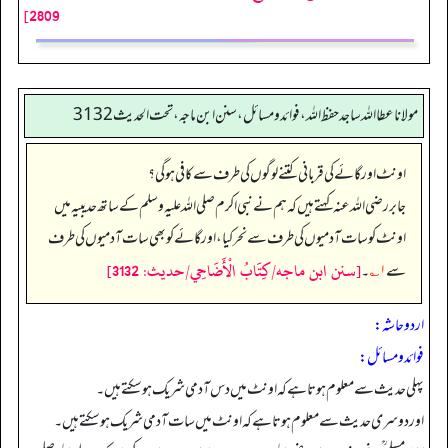
2809]
مولانا عطا الله ساجد حفظ الله، فوائد و مسائل، سنن ابن ماجه، تحت الحديث3132
اونٹ اور گائے کی قربانی کتنے لوگوں کی طرف سے کافی ہو گی؟
جابر رضی اللہ عنہ کہتے ہیں کہ ہم نے نبی اکرم صلی اللہ علیہ وسلم کے ساتھ حدیبیہ میں
اونٹ کو سات آدمیوں کی طرف سے نحر کیا، اور گائے کو بھی سات آدمیوں کی طرف
[سنن ابن ماجه/كِتَابُ الْأَضَاحِي/حدیث: 3132]
سے
۱؎
۔
اردو حاشہ:
فوائد و مسائل:
پہلی حدیث سے معلوم ہوتا ہے کہ اونٹ میں دس آدمی شریک ہوسکتے ہیں۔
اور دوسری حدیث سے معلوم ہوتا ہے کہ اونٹ میں سات آدمی شریک ہوسکتے ہیں۔