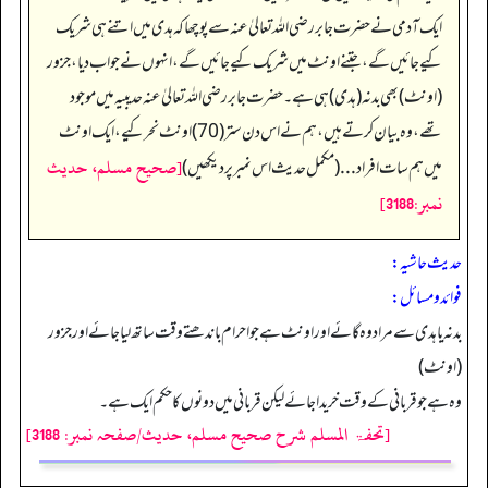
ایک آدمی نے حضرت جابر رضی اللہ تعالیٰ عنہ سے پوچھا کہ ہدی میں اتنے ہی شریک
کیے جائیں گے، جتنے اونٹ میں شریک کیے جائیں گے، انہوں نے جواب دیا، جزور
(اونٹ) بھی بدنہ (ہدی) ہی ہے۔ حضرت جابر رضی اللہ تعالیٰ عنہ حدیبیہ میں موجود
تھے، وہ بیان کرتے ہیں، ہم نے اس دن ستر (70) اونٹ نحر کیے، ایک اونٹ
[صحيح مسلم، حديث
میں ہم سات افراد... (مکمل حدیث اس نمبر پر دیکھیں)
نمبر:3188]
حدیث حاشیہ:
فوائد ومسائل:
بدنہ یا ہدی سے مراد وہ گائے اور اونٹ ہے جو احرام باندھتے وقت ساتھ لیا جائے اور جزور
(اونٹ)
وہ ہے جو قربانی کے وقت خریدا جائے لیکن قربانی میں دونوں کا حکم ایک ہے۔
[تحفۃ المسلم شرح صحیح مسلم، حدیث/صفحہ نمبر: 3188]