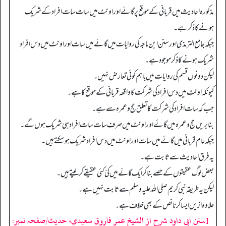
مذکورہ احادیث میں قربانی کے موقع پر گائے اور اونٹ میں سات سات افراد کے شریک
ہونے کا ذکر ہے۔
جبکہ جامع الترمذی اور سنن ابن ماجہ کی روایات میں گائے میں سات اور اونٹ میں دس افراد
شریک ہونے کا ذکر موجود ہے۔
لیکن دونوں قسم کی روایات میں باہم کوئی تعارض نہیں۔
کیونکہ اونٹ میں دس افراد کی شرکت کا واقعہ قربانی کے موقع کا ہے۔
جب کہ سات افراد کی شرکت کا تعلق حج وعمرہ سے ہے۔
بنا بریں حج وعمرہ میں گائے اور اونٹ میں صرف سات سات افراد ہی شریک ہوں گے۔
جبکہ عام قربانی میں گائے میں سات اور اونٹ میں دس افراد شریک ہوسکتے ہیں۔
یہ فرق احادیث سے ثابت ہے۔
بعض لوگ عقیقوں کے حصے بنا کر ایک گائے میں کئ کئی عقیقے کرلیتے ہیں۔
لیکن یہ طریقہ نبی کریم صلی اللہ علیہ وسلم سے ثابت نہیں ہے۔
علاوہ ازیں ایسا کرنا نص کے بھی خلاف ہے۔
[سنن ابی داود شرح از الشیخ عمر فاروق سعیدی، حدیث/صفحہ نمبر: