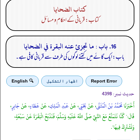
كتاب الضحايا
کتاب: قربانی کے احکام و مسائل
16. باب : ما تجزئ عنه البقرة في الضحايا
باب: ایک گائے میں کتنے لوگوں کی طرف سے قربانی کافی ہے۔
Report Error
اظهار التشكيل
🔍 English
حدیث نمبر:
4398
أَخْبَرَنَا
مُحَمَّدُ بْنُ الْمُثَنَّى
، عَنْ
يَحْيَى
، عَنْ
عَبْدِ الْمَلِكِ
، عَنْ
عَطَاءٍ
، عَنْ
جَابِرٍ
،
قَالَ:" كُنَّا نَتَمَتَّعُ مَعَ النَّبِيِّ صَلَّى اللَّهُ عَلَيْهِ وَسَلَّمَ، فَنَذْبَحُ الْبَقَرَةَ عَنْ سَبْعَةٍ،
وَنَشْتَرِكُ فِيهَا".