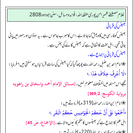
غلام مصطفےٰظہیر امن پوری حفظہ الله، فوائد و مسائل،سنن ابوداود 2808
بھینس کی قربانی
بھینس کو فارسی میں گاومیش کہا جاتا ہے، اس کا معرب جاموس ہے۔ یہ سوڈان اور مصر میں پائی
جاتی تھی۔ اہل لغت کا اتفاق ہے کہ بھینس گائے کی جنس ہے۔
بھینس کی قربانی پر اجماع ہے۔
❀ امام احمد بن حنبل رحمہ اللہ سے پوچھا گیا کہ کیا بھینس کی سات قربانیاں ہو سکتی ہیں؟ فرمایا:
«لَا أُعْرِفُ خِلَافَ هَذَا .»
[مسائل الإمام أحمد واسحاق بن راهويه
مجھے اس مسئلہ میں اختلاف معلوم نہیں۔
برواية الكوسج: 369/2]
❀ امام ابن منذر رحمہ اللہ (319ھ) فرماتے ہیں:
«أَجْمَعُوا عَلَى أَنَّ حُكْمَ الْجَوَامِيسِ حُكْمُ الْبَقَرِ .»
[الإجماع، ص 45]
اہل علم کا اجماع ہے کہ بھینسوں کا حکم گائیوں والا ہے۔
❀ علامه ابن قدامہ رحمہ اللہ (220ھ) فرماتے ہیں: