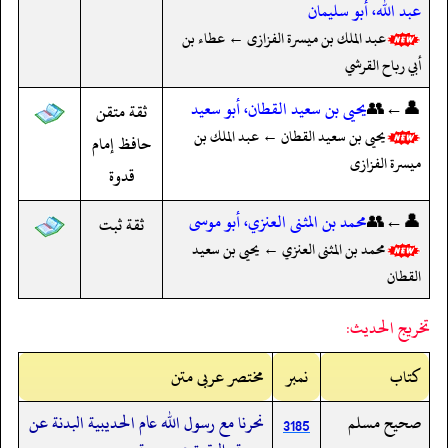
عبد الله، أبو سليمان
عبد الملك بن ميسرة الفزازى ← عطاء بن
أبي رباح القرشي
👤←👥
يحيى بن سعيد القطان، أبو سعيد
ثقة متقن
يحيى بن سعيد القطان ← عبد الملك بن
حافظ إمام
ميسرة الفزازى
قدوة
👤←👥
محمد بن المثنى العنزي، أبو موسى
ثقة ثبت
محمد بن المثنى العنزي ← يحيى بن سعيد
القطان
تخريج الحديث:
کتاب
نمبر
مختصر عربی متن
صحيح مسلم
نحرنا مع رسول الله عام الحديبية البدنة عن
3185