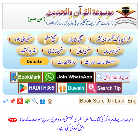
↩️
📌
🅰️
🧩
🔍
👥
🏠
Book Store
Ur-Latn
Eng
الحمدللہ! حدیث مبارک کی کتاب السنن الكبرى للبيهقي اردو عربی سرچ سہولت کے ساتھ
پیش کر دی گئی ہے۔