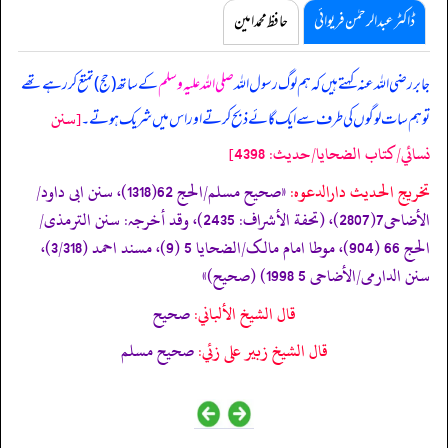
ڈاکٹر عبدالرحمٰن فریوائی
حافظ محمد امین
جابر رضی اللہ عنہ کہتے ہیں کہ
ہم لوگ رسول اللہ
صلی اللہ علیہ وسلم
کے ساتھ (حج) تمتع کر رہے تھے
[سنن
تو ہم سات لوگوں کی طرف سے ایک گائے ذبح کرتے اور اس میں شریک ہوتے۔
نسائي/كتاب الضحايا/حدیث: 4398]
تخریج الحدیث دارالدعوہ:
«صحیح مسلم/الحج 62(1318)، سنن ابی داود/
الأضاحی7(2807)، (تحفة الأشراف: 2435)، وقد أخرجہ: سنن الترمذی/
الحج 66 (904)، موطا امام مالک/الضحایا 5 (9)، مسند احمد (3/318)،
سنن الدارمی/الأضاحی 5 1998) (صحیح)»
قال الشيخ الألباني:
صحيح
قال الشيخ زبير على زئي:
صحيح مسلم