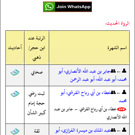
الرواة الحديث:
الرتبة عند
اسم الشهرة
ابن حجر/
أحاديث
ذهبي
👤←👥
جابر بن عبد الله الأنصاري، أبو
صحابي
محمد، أبو عبد الله، أبو عبد الرحمن
👤←👥
عطاء بن أبي رباح القرشي، أبو
ثبت رضي
محمد
حجة إمام
عطاء بن أبي رباح القرشي ← جابر بن عبد
كبير الشأن
الله الأنصاري
👤←👥
عبد الملك بن ميسرة الفزازى، أبو
ثقة