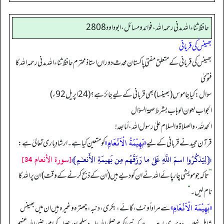
حافظ ثناء اللہ مدنی رحمه الله، فوائد و مسائل، ابوداود 2808
بھینس کی قربانی
بھینس کی قربانی کے متعلق مفتی پاکستان محدث دوراں استاذ محترم حافظ ثناء اللہ مدنی رحمہ اللہ کا
فتویٰ
سوال: کیا جاموس (بھینسا) بھی قربانی کے لیے جائز ہے؟ (24 اپریل92ء)
الجواب بعون الوهاب بشرط صحة السؤال
الحمد لله، والصلاة والسلام علىٰ رسول الله، أما بعد!
«بَهِيْمَةُ الْاَنْعَامِ»
قرآن مجید نے قربانی کے لیے
کومتعین کیا ہے۔ ارشادِ باری تعالیٰ ہے:
﴿لِيَذكُرُوا اسمَ اللَّهِ عَلىٰ ما رَزَقَهُم مِن بَهيمَةِ الأَنعـٰمِ﴾
[سورة الأنعام 34]
”
تاکہ جو مویشی چار پائے اللہ نے ان کو دیے ہیں (اُن کے ذبح کرنے کے وقت) ان پر اللہ کا
نام لیں۔
“
«بَهِيْمَة الْاَنْعَامِ»
سے مراد اُونٹ، گائے، بکری، دنبہ، چھترہ وغیرہ ہیں ان میں بھینس