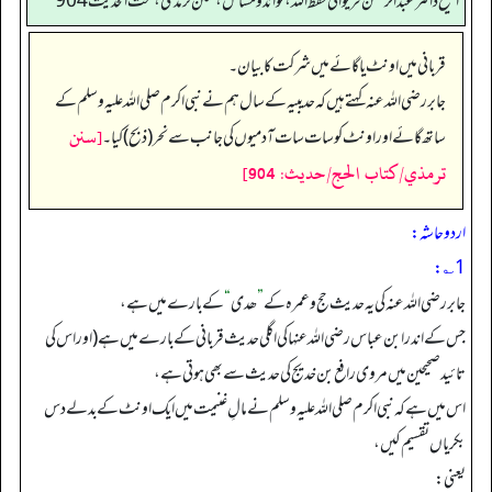
الشیخ ڈاکٹر عبد الرحمٰن فریوائی حفظ اللہ، فوائد و مسائل، سنن ترمذی، تحت الحديث 904
قربانی میں اونٹ یا گائے میں شرکت کا بیان۔
جابر رضی الله عنہ کہتے ہیں کہ حدیبیہ کے سال ہم نے نبی اکرم صلی اللہ علیہ وسلم کے
[سنن
ساتھ گائے اور اونٹ کو سات سات آدمیوں کی جانب سے نحر (ذبح) کیا۔
ترمذي/كتاب الحج/حدیث: 904]
اردو حاشہ:
1؎:
جابر رضی اللہ عنہ کی یہ حدیث حج و عمرہ کے
”
ھدی
“
کے بارے میں ہے،
جس کے اندر ابن عباس رضی اللہ عنہا کی اگلی حدیث قربانی کے بارے میں ہے (اور اس کی
تائید صحیحین میں مروی رافع بن خدیج کی حدیث سے بھی ہوتی ہے،
اس میں ہے کہ نبی اکرم صلی اللہ علیہ وسلم نے مالِ غنیمت میں ایک اونٹ کے بدلے دس
بکریاں تقسیم کیں،
یعنی: