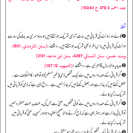
عند احمد 378/3 ح 15043]
تفقه
➊ گائے اور اونٹ کی قربانی میں سات آدمی شریک ہو سکتے ہیں اور دوسری حدیث کی رو سے
[سنن الترمذي: 1501،
اونٹ کی قربانی میں دس افراد بھی شریک ہو سکتے ہیں۔ ديكهئے:
وسند حسن، سنن النسائي:4397، سنن ابن ماجه: 3131]
[التمهيد 147/12]
➋ حدیبیہ والا سال 6 ہجری ہے۔ دیکھئے:
➌ اگر قربانی کے حصہ داروں میں سے ایک شخص ذمی (غیرمسلم) ہو تو علماء کا اختلاف ہے۔
بعض کہتے ہیں کہ جائز ہے اور بعض کہتے ہیں کہ جائز نہیں ہے۔ راجح یہی ہے کہ ذمی کو قربانی میں
شریک نہ کیا جائے۔
➍ اگر قربانی کے حصہ داروں میں سے کوئی شخص بدعتی ہے جس کی بدعت بدعت مکفرہ نہیں
تو قربانی جائز ہے اور بہتر یہی ہے کہ ذبح کرنے والا صحیح العقیدہ ہو اور کسی بدعتی کو قربانی میں
شریک نہ کیا جائے۔
➎ ساری قربانی ایک شخص کی طرف سے بھی ہو سکتی ہے۔