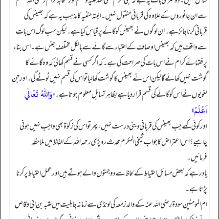
شامل نہیں۔ دوسری بات یہ ہے کہ نبی اکرم صلی اللہ علیہ وسلم اور صحابہ کرام رضی اللہ عنہم
سے ان جانوروں کے علاوہ کی قربانی منقول نہیں۔ البتہ حنفیہ کا مذہب یہ ہے کہ بھینس کی
قربانی کرنا جائز ہے۔ ان لوگوں نے بھینس کو گائے پر قیاس کیا ہے۔ لیکن سب لوگ اس بات
سے واقف ہیں کہ بھینس اوصاف کے اعتبار سے گائے سے بالکل مختلف جنس ہے۔ اس بناء
پر فقہائے کرام نے اس بات کی صراحت کی ہے۔ کہ اگر کسی نے قسم کھا لی کہ وہ گائے کا
گوشت نہیں کھائے گا لیکن اس نے بھینس کا گوشت کھا لیا تو اس کی قسم نہیں ٹوٹے گی۔ اور جن
«وَاللّٰهُ تَعَالٰي
لغویوں نے اس کو گائے کی قسم قرار دیا ہے بظاہر تساہل معلوم ہوتا ہے۔
اَعْلَمُ»
اور کوئی کہے جب بھینس کی قربانی دینی درست نہیں، پھر تو اس کی زکوٰۃ بھی واجب نہیں ہونی
چاہیے؟ اس اعتراض کا جواب شیخی المکرم محدث روپڑی رحمہ اللہ کے الفاظ میں ملاحظہ
فرمائیں۔
یاد رہے کہ بعض مسائل احتیاط کے لحاظ سے دو جہتوں والے ہوتے ہیں اور عمل احتیاط پر کرنا
پڑتا ہے۔
ام المومنین سودۃ رضی اللہ عنہ کے والد زمعہ کی لونڈی سے زمانہ جاہلیت میں عتبہ بن ابی وقاص