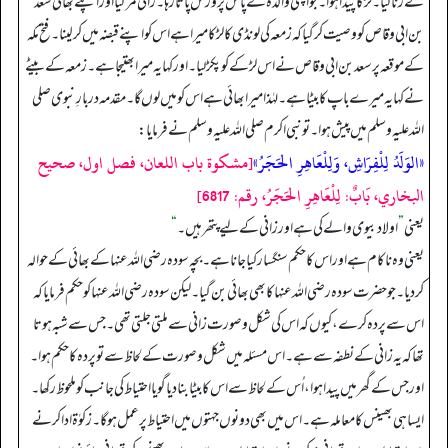
نے زنا کیا۔ لڑکا پیدا ہوا۔ جو اپنی والدہ کے پاس پرورش پاتا رہا۔ زانی مر گیا اور اپنے بھائی سعد
بن ابی وقاص کو وصیت کر گیا کہ زمعہ کی لونڈی کا لڑکا میرا ہے اس کو اپنے قبضہ میں کر لینا۔ فتح مکہ
کے موقعہ پر سعد بن ابی وقاص نے اس لڑکے کو پکڑ لیا۔ اور کہا یہ میرا بھتیجا ہے۔ زمعہ کے بیٹے
نے کہا یہ میرے باپ کا بیٹا ہے۔ لہٰذا میرا بھائی ہے اس کو میں لوں گا۔ مقدمہ دربارِ نبوی صلی
اللہ علیہ وسلم میں پیش ہوا۔ تو نبی اکرم صلی اللہ علیہ وسلم نے فرمایا:
«الوَلَدُ لِلْفِرَاشِ، وَلِلْعَاهِرِ الحَجَرُ»
[مشكوة باب اللعان، فصل اول، صحيح
البخاري، بَابٌ: لِلْعَاهِرِ الحَجَرُ، رقم: 6817]
یعنی
”
اولاد بیوی والے کی ہے اور زانی کے لیے پتھر ہیں۔
“
یعنی وہ ناکام ہے اور اس کا حکم سنگسار کیا جانا ہے۔ بچہ سودہ رضی اللہ عنہا کے بھائی کے حوالہ
کردیا۔ جو حضرت سودہ رضی اللہ عنہا کا بھی بھائی بن گیا۔ لیکن سودہ رضی اللہ عنہا کو حکم فرمایا کہ
اس سے پردہ کرے، کیوں کہ اس کی شکل و صورت زانی سے ملتی جلتی تھی۔ جس سے شبہ ہوتا
تھا کہ یہ زانی کے نطفہ سے ہے۔ اس مسئلہ میں شکل و صورت کے لحاظ سے تو پردہ کا حکم ہوا۔
اور جس کے گھر میں پیدا ہوا، اُس کے لحاظ سے اس کا بیٹا بنا دیا گویا احتیاط کی جانب کو ملحوظ رکھا۔
ایسا ہی بھینس کا معاملہ ہے۔ اس میں بھی دونوں جہتوں میں احتیاط پر عمل ہو گا۔ زکوٰۃ ادا کرنے