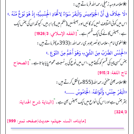
❀ علامہ وہبہ زحیلی رحمہ اللہ فرماتے ہیں:
«لَا خِلَافَ فِي أَنَّ الْجَوَامِيسَ وَالْبَقَرَ سَوَاءٌ لِاتِّحَادِ الْجِنْسِيَّةِ، إِذْ هُوَ نَوْعٌ مِّنْهُ .»
اس میں کوئی اختلاف نہیں کہ گائیں اور بھینسیں (حکم میں) برابر ہیں، کیونکہ ان کی جنس ایک
[الفقه الإسلامي: 1926/3]
ہے، بھینس گائے کی ایک قسم ہے۔
“
❀ لغوی امام، علامہ ابونصر جوہری رحمہ اللہ: (393ھ) فرماتے ہیں:
«الْجِنْسُ الضَّرْبُ مِنَ الشَّيْءِ، وَهُوَ أَعَمُّ مِنَ النَّوْعِ .»
[الصحاح
جنس کسی چیز کی قسم کو کہتے ہیں، اس میں نوع کی بہ نسبت عموم پایا جاتا ہے۔
“
تاج اللغة: 915/3]
❀ علامہ عینی حنفی رحمہ اللہ (855ھ) نقل کرتے ہیں:
«الْبَقَرُ جِنْسُ، وَأَنْوَاعُهُ: الْجَامُوسُ .......»
[البناية شرح الهداية:
بقر جنس ہے اور اس کی انواع میں ایک بھینس بھی ہے۔
“
324/3]
[ماہنامہ السنہ جہلم، حدیث/صفحہ نمبر: 999]