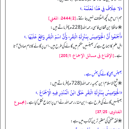
«لا خِلَافَ فِي هَذَا نَعْلَمُهُ .»
[2444/2: المغني]
ہم اس میں کچھ اختلاف نہیں جانتے۔
❀ حافظ ابن قطان فاسی رحمہ اللہ (228 ھ) فرماتے ہیں:
«أَجْمَعُوا أَنَّ الْجَوَامِيسَ بِمَنْزِلَةِ الْبَقَرِ، وَأَنَّ اسْمَ الْبَقَرِ وَاقِعُ عَلَيْهَا .»
اہل علم کا اجماع ہے کہ بھینسیں حکم میں گائے کی طرح ہیں، اس پر گائے کا نام صادق آتا
[الإقناع فى مسائل الإجماع: 205/1]
ہے۔
بھینس بھی گائے کی جنس ہے۔
❀ شیخ الاسلام ابن تیمیہ رحمہ اللہ (728ھ) فرماتے ہیں:
«الْجَوَامِيسُ بِمَنْزِلَةِ الْبَقَرِ حَكَى ابْنُ الْمُنْذِرِ فِيهِ الْإِجْمَاعَ .»
[مجموع
بھینسیں گائے کی طرح ہے، ابن منذر رحمہ اللہ نے اس پر اجماع نقل کیا ہے۔
الفتاوى: 37/25]
❀ فقہ حنفی کی معتبر ترین کتاب میں ہے: