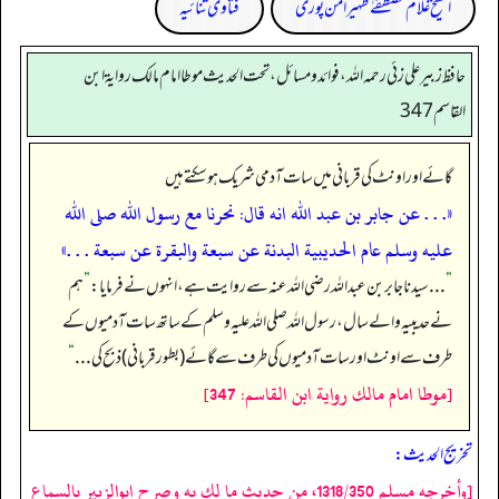
الشیخ غلام مصطفےٰ ظہیر امن پوری
فتاویٰ ثنائیہ
حافظ زبير على زئي رحمه الله، فوائد و مسائل، تحت الحديث موطا امام مالك رواية ابن
القاسم 347
گائے اور اونٹ کی قربانی میں سات آدمی شریک ہو سکتے ہیں
«. . . عن جابر بن عبد الله انه قال: نحرنا مع رسول الله صلى الله
عليه وسلم عام الحديبية البدنة عن سبعة والبقرة عن سبعة . . .»
”
. . . سیدنا جابر بن عبداللہ رضی اللہ عنہ سے روایت ہے، انہوں نے فرمایا:
”
ہم
نے حدیبیہ والے سال، رسول اللہ صلی اللہ علیہ وسلم کے ساتھ سات آدمیوں کے
طرف سے اونٹ اور سات آدمیوں کی طرف سے گائے (بطور قربانی) ذبح کی . . .
“
[موطا امام مالك رواية ابن القاسم: 347]
تخریج الحدیث:
[وأخرجه مسلم 1318/350، من حديث ما لك به وصرح ابوالزبير بالسماع