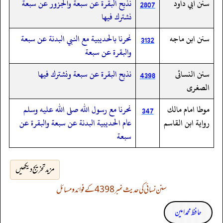
سنن أبي داود
نذبح البقرة عن سبعة والجزور عن سبعة
2807
نشترك فيها
سنن ابن ماجه
نحرنا بالحديبية مع النبي البدنة عن سبعة
3132
والبقرة عن سبعة
سنن النسائى
نذبح البقرة عن سبعة ونشترك فيها
4398
الصغرى
موطا امام مالك
نحرنا مع رسول الله صلى الله عليه وسلم
347
رواية ابن القاسم
عام الحديبية البدنة عن سبعة والبقرة عن
سبعة
مزید تخریج دیکھیں
سنن نسائی کی حدیث نمبر 4398 کے فوائد و مسائل
حافظ محمد امین