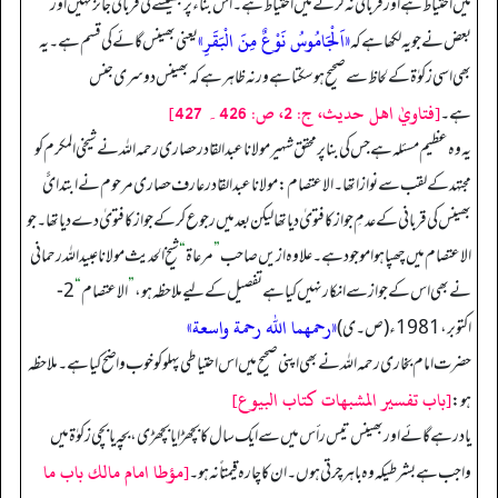
میں احتیاط ہے اور قربانی نہ کرنے میں احتیاط ہے۔ اس بناء پر بھینسے کی قربانی جائز نہیں اور
«اَلْجَامُوسُ نَوْعٌ مِنَ الْبَقَرِ»
بعض نے جو یہ لکھا ہے کہ
یعنی بھینس گائے کی قسم ہے۔ یہ
بھی اسی زکوٰۃ کے لحاظ سے صحیح ہو سکتا ہے ورنہ ظاہر ہے کہ بھینس دوسری جنس
[فتاويٰ اهل حديث، ج: 2، ص: 426۔ 427]
ہے۔
یہ وہ عظیم مسئلہ ہے جس کی بنا پر محقق شہیر مولانا عبدالقادر حصاری رحمہ اللہ نے شیخی المکرم کو
مجتہد کے لقب سے نوازا تھا۔ الاعتصام: مولانا عبدالقادر عارف حصاری مرحوم نے ابتدائً
بھینس کی قربانی کے عدمِ جواز کا فتویٰ دیا تھا لیکن بعد میں رجوع کر کے جواز کا فتویٰ دے دیا تھا۔ جو
الاعتصام میں چھپا ہوا موجود ہے۔ علاوہ ازیں صاحب
”
مرعاۃ
“
شیخ الحدیث مولانا عبید اللہ رحمانی
نے بھی اس کے جواز سے انکار نہیں کیا ہے تفصیل کے لیے ملاحظہ ہو،
”
الاعتصام
“
2-
«رحمهما الله رحمة واسعة»
اکتوبر، 1981ء (ص۔ ی)
حضرت امام بخاری رحمہ اللہ نے بھی اپنی صحیح میں اس احتیاطی پہلو کو خوب واضح کیا ہے۔ ملاحظہ
[باب تفسير المشبهات كتاب البيوع]
ہو:
یاد رہے گائے اور بھینس تیس رأس میں سے ایک سال کا بچھڑا یا بچھڑی، بچہ یا بچی زکوٰۃ میں
[مؤطا امام مالك باب ما
واجب ہے بشرطیکہ وہ باہر چرتی ہوں۔ ان کا چارہ قیمتاً نہ ہو۔