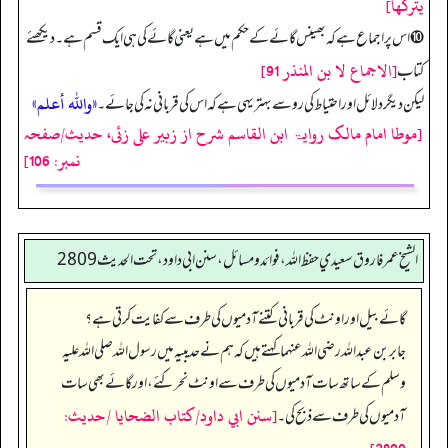
يتركها]
➓ اس پر اجماع ہے کہ بھینس گائے کے حکم میں ہے یعنی گائے کی ہی ایک قسم ہے۔ دیکھئے
[الاجماع لا بن المنذر 91]
کتاب
«والله أعلم»
لیکن دیگر دلائل اور احتیاط کی رو سے بہتر یہی ہے کہ اس کی قربانی نہ کی جائے۔
[موطا امام مالک روایۃ ابن القاسم شرح از زبیر علی زئی، حدیث/صفحہ
نمبر: 106]
الشيخ عمر فاروق سعيدي حفظ الله، فوائد و مسائل، سنن ابي داود ، تحت الحديث 2809
گائے بیل اور اونٹ کی قربانی کتنے آدمیوں کی طرف سے کفایت کرتی ہے؟
جابر بن عبداللہ رضی اللہ عنہما کہتے ہیں کہ ہم نے حدیبیہ میں رسول اللہ صلی اللہ علیہ
وسلم کے ساتھ سات آدمیوں کی طرف سے اونٹ نحر کئے، اور گائے بھی سات
[سنن ابي داود/كتاب الضحايا /حدیث:
آدمیوں کی طرف سے ذبح کی۔