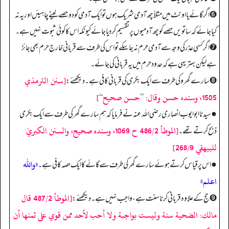
➏ اگر گائے یا اونٹ میں مثلاً چھ آدمی شریک ہوں تو ایک آدمی کو دو حصے لینے چاہیئں اور یہ نہ
کیا جائے کہ ساتویں حصے کو چھ آدمیوں پر تقسیم کر دیا جائے کیونکہ اس کا کوئی ثبوت نہیں ہے۔
➐ اگر کسی عذر کی وجہ سے آدمی حرم نہ جا سکے تو اس کی طرف سے قربانی خارج حرم بھی جائز
ہے لیکن بہتر یہی ہے کہ حدود حرم میں یہ قربانی کی جائے۔
[سنن الترمذي
➑ سارے گھرو کی طرف سے ایک بکری کی قربانی کافی ہے۔ دیکھئے:
1505، وسنده حسن وقال:
”
حسن صحيح
“
]
● سیدنا ابوایوب انصاری رضی اللہ عنہ نے فرمایا کہ ہم سارے گھر کی طرف سے ایک بکری
[الموطأ 486/2 ح 1069، وسنده صحيح، والسنن الكبريٰ
ذبح کرتے تھے۔
للبيهقي 268/9]
«والله
● اس پر قیاس کرتے ہوئے سارے گھر کی طرف سے گائے کا ایک حصہ کافی ہے۔
اعلم»
[الموطأ 487/2 قال
➒ حج کے علاوہ قربانی کرنا سنت ہے، واجب نہیں ہے۔ دیکھئے:
مالك: الضحية سنة وليست بواجبة ولا أحب لأحد ممن قوي على ثمنها أن