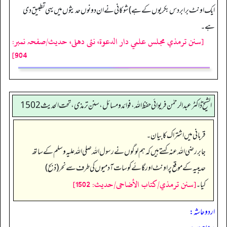
ایک اونٹ برابر دس بکریوں کے ہے) شوکانی نے ان دونوں حدیثوں میں یہی تطبیق دی
ہے۔
[سنن ترمذي مجلس علمي دار الدعوة، نئى دهلى، حدیث/صفحہ نمبر:
904]
الشیخ ڈاکٹر عبد الرحمٰن فریوائی حفظ اللہ، فوائد و مسائل، سنن ترمذی، تحت الحديث 1502
قربانی میں اشتراک کا بیان۔
جابر رضی الله عنہ کہتے ہیں کہ ہم لوگوں نے رسول اللہ صلی اللہ علیہ وسلم کے ساتھ
حدیبیہ کے موقع پر اونٹ اور گائے کو سات آدمیوں کی طرف سے نحر (ذبح)
[سنن ترمذي/كتاب الأضاحى/حدیث: 1502]
کیا۔
اردو حاشہ: