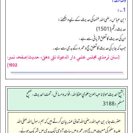
وضاحت:
1؎:
ابن عباس رضی اللہ عنہما کی حدیث کے لیے دیکھئے:
حدیث رقم (1501)
ان کی حدیث کا تعلق قربانی سے ہے،
جب کہ جابر کی حدیث کا تعلق حج و عمرہ کے ہدی سے ہے۔
[سنن ترمذي مجلس علمي دار الدعوة، نئى دهلى، حدیث/صفحہ نمبر:
1502]
الشيخ الحديث مولانا عبدالعزيز علوي حفظ الله، فوائد و مسائل، تحت الحديث ، صحيح
مسلم: 3188
حضرت جابر بن عبداللہ رضی اللہ تعالیٰ عنہ بیان کرتے ہیں کہ ہم رسول اللہ صلی اللہ
علیہ وسلم کی معیت میں حج اور عمرہ میں سات آدمی ایک ہدی میں شریک ہوئے،