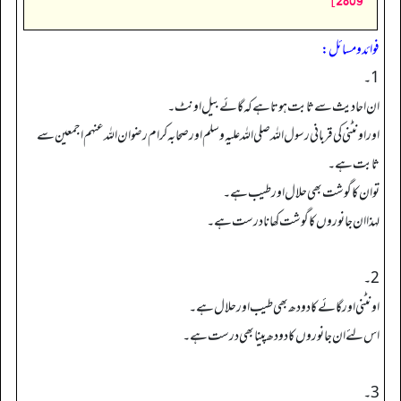
2809]
فوائد ومسائل:
1۔
ان احادیث سے ثابت ہوتا ہے کہ گائے بیل اونٹ۔
اور اونٹنی کی قربانی رسول اللہ صلی اللہ علیہ وسلم اور صحابہ کرام رضوان اللہ عنہم اجمعین سے
ثابت ہے۔
تو ان کا گوشت بھی حلال اور طیب ہے۔
لہذا ان جانوروں کا گوشت کھانا درست ہے۔
2۔
اونٹنی اور گائے کا دودھ بھی طیب اور حلال ہے۔
اس لئے ان جانوروں کا دودھ پینا بھی درست ہے۔
3۔