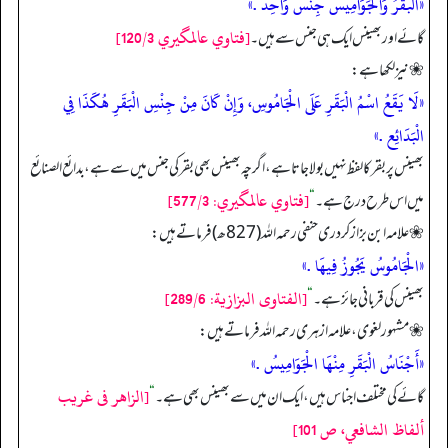
«البقرُ وَالْجَوَامِيسُ جِنْسُ وَاحِدٌ .»
[فتاوي عالمگيري 120/3]
گائے اور بھینس ایک ہی جنس سے ہیں۔
❀ نیز لکھا ہے:
«لَا يَقَعُ اسْمُ الْبَقَرِ عَلَى الْجَامُوسِ، وَإِنْ كَانَ مِنْ جِنْسِ الْبَقَرِ هُكَذَا فِي
الْبَدَائِع .»
بھینس پر بقر کا لفظ نہیں بولا جاتا ہے، اگرچہ بھینس بھی بقر کی جنس میں سے ہے، بدائع الصنائع
[فتاوي عالمگيري: 577/3]
میں اس طرح درج ہے۔
“
❀ علامه ابن بزاز کردری حنفی رحمہ اللہ (827ھ) فرماتے ہیں:
«الْجَامُوسُ يَجُوزُ فِيهَا .»
[الفتاوى البزازية: 289/6]
بھینس کی قربانی جائز ہے۔
“
❀ مشہور لغوی، علامہ ازہری رحمہ اللہ فرماتے ہیں:
«أَجْنَاسُ الْبَقَرِ مِنْهَا الْجَوَامِيسُ .»
[الزاهر فى غريب
گائے کی مختلف اجناس ہیں، ایک ان میں سے بھینس بھی ہے۔
“
ألفاظ الشافعي، ص 101]