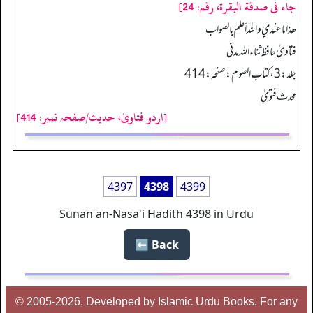
جاء فى صدقة البقرة، رقم: 24]
ھذا ما عندي والله أعلم بالصواب
فتاویٰ حافظ ثناء اللہ مدنی
جلد: 3، کتاب الصوم: صفحہ: 414
محدث فتویٰ
[اردو فتاوىٰ، حدیث/صفحہ نمبر: 414]
4397
4398
4399
Sunan an-Nasa'i Hadith 4398 in Urdu
Back ⬅️
© 2005-2026, Developed by Islamic Urdu Books, For any