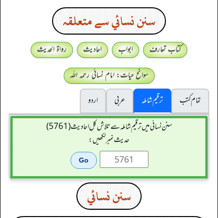
سنن نسائي سے متعلقہ
کتاب تعارف
ابواب
احادیث
رواۃ الحدیث
سوانح حیات: امام نسائی رحمہ اللہ
تمام کتب
ترقیم شاملہ
عربی
اردو
سنن نسائی میں ترقیم شاملہ سے تلاش کل احادیث (5761)
حدیث نمبر لکھیں:
سنن نسائي