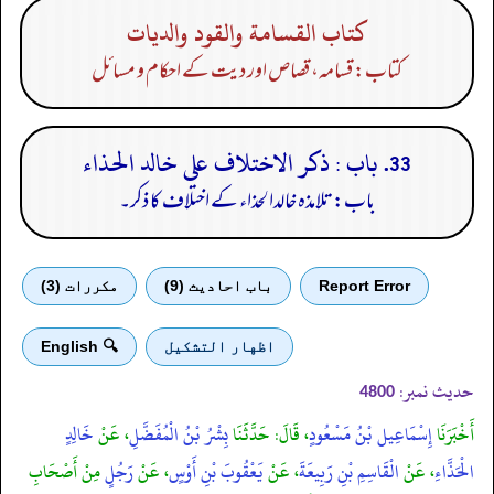
كتاب القسامة والقود والديات
کتاب: قسامہ، قصاص اور دیت کے احکام و مسائل
33. باب : ذكر الاختلاف على خالد الحذاء
باب: تلامذہ خالدالحذاء کے اختلاف کا ذکر۔
Report Error
باب احادیث (9)
مكررات (3)
اظهار التشكيل
🔍 English
حدیث نمبر:
4800
أَخْبَرَنَا
إِسْمَاعِيل بْنُ مَسْعُودٍ
، قَالَ: حَدَّثَنَا
بِشْرُ بْنُ الْمُفَضَّلِ
، عَنْ
خَالِدٍ
الْحَذَّاءِ
، عَنْ
الْقَاسِمِ بْنِ رَبِيعَةَ
، عَنْ
يَعْقُوبَ بْنِ أَوْسٍ
، عَنْ
رَجُلٍ
مِنْ أَصْحَابِ