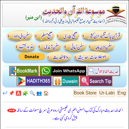
↩️
📌
🅰️
🧩
🔍
👥
🏠
Book Store
Ur-Latn
Eng
الحمدللہ! حدیث مبارک کی کتاب السنن الكبرى للبيهقي اردو عربی سرچ سہولت کے ساتھ
پیش کر دی گئی ہے۔