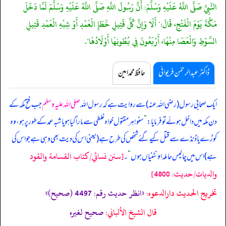
النَّبِيِّ صَلَّى اللَّهُ عَلَيْهِ وَسَلَّمَ: أَنَّ رَسُولَ اللَّهِ صَلَّى اللَّهُ عَلَيْهِ وَسَلَّمَ لَمَّا دَخَلَ
مَكَّةَ يَوْمَ الْفَتْحِ، قَالَ:" أَلَا وَإِنَّ كُلَّ قَتِيلِ خَطَإِ الْعَمْدِ أَوْ شِبْهِ الْعَمْدِ قَتِيلِ
السَّوْطِ وَالْعَصَا مِنْهَا، أَرْبَعُونَ فِي بُطُونِهَا أَوْلَادُهَا".
ڈاکٹر عبدالرحمٰن فریوائی
حافظ محمد امین
ایک صحابی رسول (رضی اللہ عنہ) سے روایت ہے کہ
رسول اللہ
صلی اللہ علیہ وسلم
جب فتح مکہ کے
دن مکہ میں داخل ہوئے تو فرمایا:
”
سنو! ہر مقتول خواہ غلطی سے مارا گیا ہو یا شبہ عمد کے طور پر ہو، وہ
کوڑے یا ڈنڈے سے قتل کیے گئے شخص کی طرح ہے (یعنی اس کی دیت بھی وہی ہے جو اس کی
[سنن نسائي/كتاب القسامة والقود
ہے) اس میں چالیس حاملہ اونٹنیاں ہوں
“
۔
والديات/حدیث: 4800]
تخریج الحدیث دارالدعوہ:
«انظر حدیث رقم: 4497 (صحیح)»
قال الشيخ الألباني:
صحيح لغيره