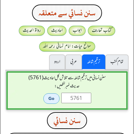
سنن نسائي سے متعلقہ
کتاب تعارف
ابواب
احادیث
رواۃ الحدیث
سوانح حیات: امام نسائی رحمہ اللہ
تمام کتب
ترقیم شاملہ
عربی
اردو
سنن نسائی میں ترقیم شاملہ سے تلاش کل احادیث (5761)
حدیث نمبر لکھیں:
سنن نسائي