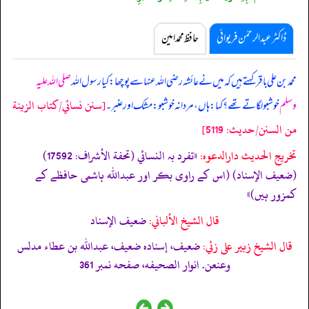
ڈاکٹر عبدالرحمٰن فریوائی
حافظ محمد امین
محمد بن علی باقر کہتے ہیں کہ
میں نے عائشہ رضی اللہ عنہا سے پوچھا: کیا رسول اللہ
صلی اللہ علیہ
[سنن نسائي/كتاب الزينة
وسلم
خوشبو لگاتے تھے؟ کہا: ہاں، مردانہ خوشبو: مشک اور عنبر۔
من السنن/حدیث: 5119]
تخریج الحدیث دارالدعوہ:
«تفرد بہ النسائي (تحفة الأشراف: 17592)
(ضعیف الإسناد) (اس کے راوی بکر اور عبداللہ ہاشمی حافظے کے
کمزور ہیں)»
قال الشيخ الألباني:
ضعيف الإسناد
قال الشيخ زبير على زئي:
ضعيف، إسناده ضعيف، عبداﷲ بن عطاء مدلس
وعنعن. انوار الصحيفه، صفحه نمبر 361