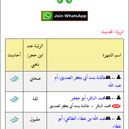
الرواة الحديث:
الرتبة عند
اسم الشهرة
ابن حجر/
أحاديث
ذهبي
👤←👥
عائشة بنت أبي بكر الصديق، أم
صحابي
عبد الله
👤←👥
محمد الباقر، أبو جعفر
ثقة
محمد الباقر ← عائشة بنت أبي بكر الصديق
👤←👥
عبد الله بن عطاء الطائفي، أبو
مقبول
عطاء