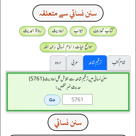
سنن نسائي سے متعلقہ
کتاب تعارف
ابواب
احادیث
رواۃ الحدیث
سوانح حیات: امام نسائی رحمہ اللہ
تمام کتب
ترقیم شاملہ
عربی
اردو
سنن نسائی میں ترقیم شاملہ سے تلاش کل احادیث (5761)
حدیث نمبر لکھیں:
سنن نسائي