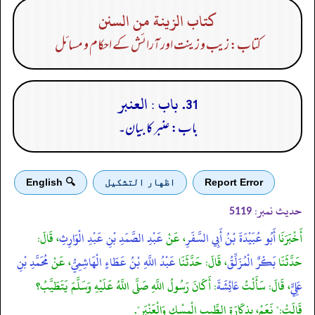
كتاب الزينة من السنن
کتاب: زیب و زینت اور آرائش کے احکام و مسائل
31. باب : العنبر
باب: عنبر کا بیان۔
Report Error
اظهار التشكيل
🔍 English
حدیث نمبر:
5119
أَخْبَرَنَا
أَبُو عُبَيْدَةَ بْنُ أَبِي السَّفَرِ
، عَنْ
عَبْدِ الصَّمَدِ بْنِ عَبْدِ الْوَارِثِ
، قَالَ:
حَدَّثَنَا
بَكْرٌ الْمُزَلِّقُ
، قَالَ: حَدَّثَنَا
عَبْدُ اللَّهِ بْنُ عَطَاءٍ الْهَاشِمِيُّ
، عَنْ
مُحَمَّدِ بْنِ
عَلِيٍّ
، قَالَ: سَأَلْتُ
عَائِشَةَ
: أَكَانَ رَسُولُ اللَّهِ صَلَّى اللَّهُ عَلَيْهِ وَسَلَّمَ يَتَطَيَّبُ؟
قَالَتْ:" نَعَمْ، بِذِكَارَةِ الطِّيبِ الْمِسْكِ وَالْعَنْبَرِ".