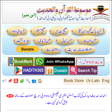
↩️
📌
🅰️
🧩
🔍
👥
🏠
Book Store
Ur-Latn
Eng
الحمدللہ! حدیث مبارک کی کتاب السنن الكبرى للبيهقي اردو عربی سرچ سہولت کے ساتھ
پیش کر دی گئی ہے۔