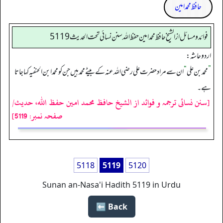
حافظ محمد امین
فوائد ومسائل از الشيخ حافظ محمد امين حفظ الله سنن نسائي تحت الحديث5119
اردو حاشہ:
”
محمد بن علی
“
ان سے مراد حضرت علی رضی اللہ عنہ کے بیٹے محمد ہیں جن کو محمد ابن الحنفیہ کہا جاتا
ہے۔
[سنن نسائی ترجمہ و فوائد از الشیخ حافظ محمد امین حفظ اللہ، حدیث/
صفحہ نمبر: 5119]
5118
5119
5120
Sunan an-Nasa'i Hadith 5119 in Urdu
Back ⬅️