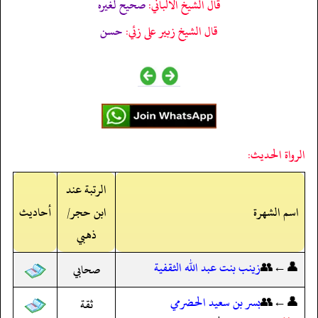
قال الشيخ الألباني:
صحيح لغيره
قال الشيخ زبير على زئي:
حسن
الرواة الحديث:
الرتبة عند
اسم الشهرة
ابن حجر/
أحاديث
ذهبي
👤←👥
زينب بنت عبد الله الثقفية
صحابي
👤←👥
بسر بن سعيد الحضرمي
ثقة