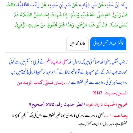
زِيَادُ بْنُ سَعْدٍ
، عَنْ
ابْنِ شِهَابٍ
، عَنْ
بُسْرِ بْنِ سَعِيدٍ
، عَنْ
زَيْنَبَ الثَّقَفِيَّةِ
، قَالَتْ:
قَالَ رَسُولُ اللَّهِ صَلَّى اللَّهُ عَلَيْهِ وَسَلَّمَ:" إِذَا شَهِدَتْ إِحْدَاكُنَّ الصَّلَاةَ، فَلَا
تَمَسَّ طِيبًا". قَالَ أَبُو عَبْد الرَّحْمَنِ: وَهَذَا غَيْرُ مَحْفُوظٍ مِنْ حَدِيثِ الزُّهْرِيِّ.
ڈاکٹر عبدالرحمٰن فریوائی
حافظ محمد امین
زینب ثقفیہ رضی اللہ عنہا کہتی ہیں کہ
رسول اللہ
صلی اللہ علیہ وسلم
نے فرمایا:
”
تم میں سے کوئی
عورت جب نماز کے لیے مسجد جائے تو خوشبو نہ لگائے
“
۔ ابوعبدالرحمٰن (نسائی) کہتے ہیں: یہ
[سنن نسائي/كتاب الزينة من
روایت زہری کی روایت سے غیر محفوظ ہے
۱؎
۔
السنن/حدیث: 5137]
تخریج الحدیث دارالدعوہ:
«انظر حدیث رقم: 5132 (صحیح)»
وضاحت:
۱؎
: یعنی: بسر سے زہری کا راوی ہونا غیر محفوظ ہے، ان کی جگہ
”
بکیر
“
کا ہونا
محفوظ ہے، بہرحال روایت محفوظ ہے۔