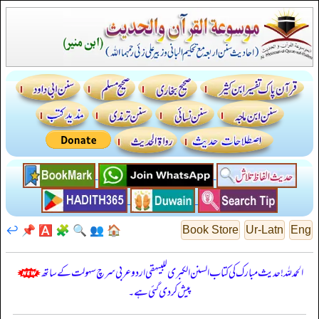
↩️
📌
🅰️
🧩
🔍
👥
🏠
Book Store
Ur-Latn
Eng
الحمدللہ! حدیث مبارک کی کتاب السنن الكبرى للبيهقي اردو عربی سرچ سہولت کے ساتھ
پیش کر دی گئی ہے۔