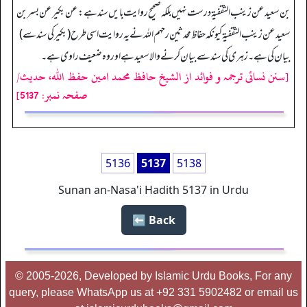
بن سعید عن زینب الثقفیۃ درست نہیں بلکہ صحیح روایت بایں سند ہے: عن بکیر عن بسر بن
سعید عن زینب الثقفیۃ کیونکہ حفاظ محدثین رحہم اللہ نے یہ روایت اسی طرح (بکیر کی سند سے)
بیان کی ہے۔ زہری کی سند سے بیان کرنے والا سعید ہے اور وہ ضعیف راوی ہے۔
[سنن نسائی ترجمہ و فوائد از الشیخ حافظ محمد امین حفظ اللہ، حدیث/
صفحہ نمبر: 5137]
5136
5137
5138
Sunan an-Nasa'i Hadith 5137 in Urdu
Back ⬅️
© 2005-2026, Developed by Islamic Urdu Books, For any
query, please WhatsApp us at +92 331 5902482 or email us