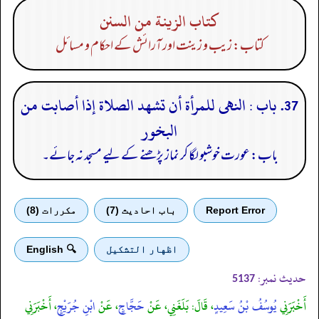
كتاب الزينة من السنن
کتاب: زیب و زینت اور آرائش کے احکام و مسائل
37. باب : النهى للمرأة أن تشهد الصلاة إذا أصابت من
البخور
باب: عورت خوشبو لگا کر نماز پڑھنے کے لیے مسجد نہ جائے۔
Report Error
باب احادیث (7)
مكررات (8)
اظهار التشكيل
🔍 English
حدیث نمبر:
5137
أَخْبَرَنِي
يُوسُفُ بْنُ سَعِيدٍ
، قَالَ: بَلَغَنِي، عَنْ
حَجَّاجٍ
، عَنْ
ابْنِ جُرَيْجٍ
، أَخْبَرَنِي