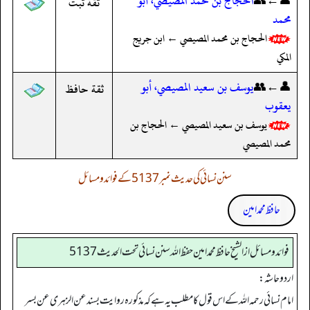
👤←👥
الحجاج بن محمد المصيصي، أبو
ثقة ثبت
محمد
الحجاج بن محمد المصيصي ← ابن جريج
المكي
👤←👥
يوسف بن سعيد المصيصي، أبو
ثقة حافظ
يعقوب
يوسف بن سعيد المصيصي ← الحجاج بن
محمد المصيصي
سنن نسائی کی حدیث نمبر 5137 کے فوائد و مسائل
حافظ محمد امین
فوائد ومسائل از الشيخ حافظ محمد امين حفظ الله سنن نسائي تحت الحديث5137
اردو حاشہ:
امام نسائی رحمہ اللہ کے اس قول کا مطلب یہ ہے کہ مذکورہ روایت بسند عن الزہری عن بسر