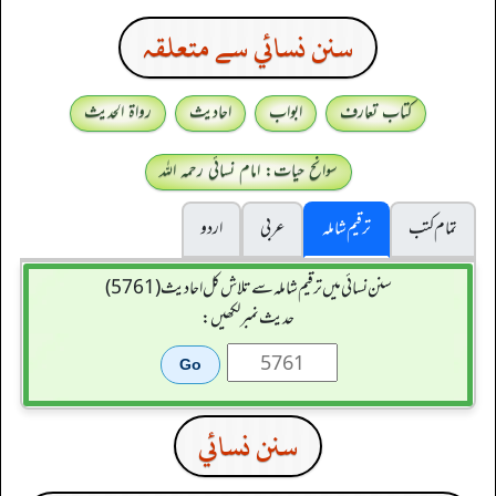
سنن نسائي سے متعلقہ
کتاب تعارف
ابواب
احادیث
رواۃ الحدیث
سوانح حیات: امام نسائی رحمہ اللہ
تمام کتب
ترقیم شاملہ
عربی
اردو
سنن نسائی میں ترقیم شاملہ سے تلاش کل احادیث (5761)
حدیث نمبر لکھیں:
سنن نسائي