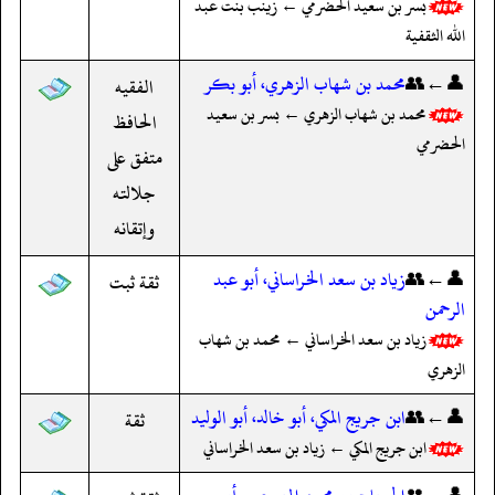
بسر بن سعيد الحضرمي ← زينب بنت عبد
الله الثقفية
👤←👥
محمد بن شهاب الزهري، أبو بكر
الفقيه
محمد بن شهاب الزهري ← بسر بن سعيد
الحافظ
الحضرمي
متفق على
جلالته
وإتقانه
👤←👥
زياد بن سعد الخراساني، أبو عبد
ثقة ثبت
الرحمن
زياد بن سعد الخراساني ← محمد بن شهاب
الزهري
👤←👥
ابن جريج المكي، أبو خالد، أبو الوليد
ثقة
ابن جريج المكي ← زياد بن سعد الخراساني