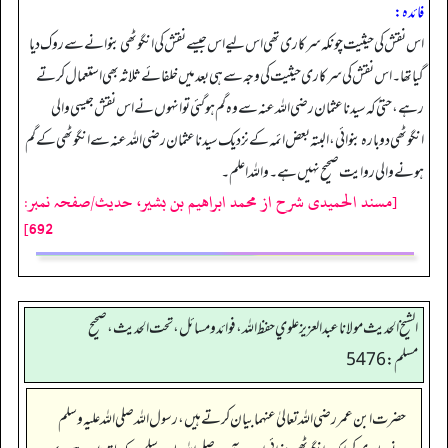
فائدہ:
اس نقش کی حیثیت چونکہ سرکاری تھی اس لیے اس جیسے نقش کی انگوٹھی بنوانے سے روک دیا
گیا تھا۔ اس نقش کی سرکاری حیثیت کی وجہ سے ہی بعد میں خلفائے ثلاثہ بھی استعمال کرتے
رہے، حتیٰ کہ سیدنا عثمان رضی اللہ عنہ سے وہ گم ہوگئی تو انہوں نے اس نقش جیسی والی
انگوٹھی دوبارہ بنوائی، البتہ بعض ائمہ کے نزدیک سیدنا عثمان رضی اللہ عنہ سے انگوٹھی کے گم
ہونے والی روایت صحیح نہیں ہے۔ واللہ اعلم۔
[مسند الحمیدی شرح از محمد ابراهيم بن بشير، حدیث/صفحہ نمبر:
692]
الشيخ الحديث مولانا عبدالعزيز علوي حفظ الله، فوائد و مسائل، تحت الحديث ، صحيح
مسلم: 5476
حضرت ابن عمر رضی اللہ تعالیٰ عنہما بیان کرتے ہیں، رسول اللہ صلی اللہ علیہ وسلم