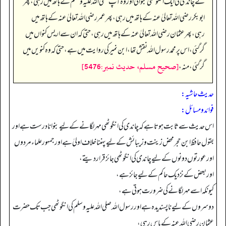
نے چاندی کی ایک انگوٹھی بنوائی اور وہ آپ صلی اللہ علیہ وسلم کے ہاتھ میں رہی، پھر
ابوبکر رضی اللہ تعالیٰ عنہ کے ہاتھ میں رہی، پھر عمر رضی اللہ تعالیٰ عنہ کے ہاتھ میں
رہی، پھر عثمان رضی اللہ تعالیٰ عنہ کے ہاتھ میں رہی، حتی کہ ان سے اریس کنواں میں
گر گئی، اس پر محمد رسول اللہ نقش تھا، ابن نمیر کی روایت میں ہے، حتی کہ وہ کنویں میں
[صحيح مسلم، حديث نمبر:5476]
گر گئی، منه،
حدیث حاشیہ:
فوائد ومسائل:
اس حدیث سے ثابت ہوتا ہے کہ چاندی کی انگوٹھی مہر لگانے کے لیے بنوانا درست ہے اور
بقول حافظ ابن حجر محض زینت و زیبائش کے لیے پہننا خلاف اولیٰ ہے اور جمہور علماء مردوں
اور عورتوں دونوں کے لیے چاندی کی انگوٹھی جائز قرار دیتے،
اور بعض کے نزدیک حاکم کے لیے جائز ہے،
کیونکہ اسے مہر لگانے کی ضرورت ہوتی ہے،
دوسروں کے لیے ناپسندیدہ ہے اور رسول اللہ صلی اللہ علیہ وسلم کی انگوٹھی جب تک حضرت
عثمان رضی اللہ عنہ کے پاس رہی،