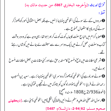
[وأخرجه البخاري 5867، من حديث مالك به]
تخریج الحدیث:
تفقه:
➊ مردوں کے لئے سونے کی انگوٹھی پہننا جائز نہیں ہے بلکہ بعض استثنائی اُمور کو چھوڑ کر
سونے کی ہر چیز کا استعمال ممنوع ہے۔
➋ صحابۂ کرام میں اتباعِ سنت کا جذبہ کوٹ کوٹ کر بھرا ہوا تھا، یہی وجہ ہے کہ وہ ہر وقت
کتاب وسنت پر عمل کرنے میں ایک دوسرے سے سبقت لے جانے میں کوشاں رہتے
تھے۔
➌ شرعی احکامات میں ناسخ ومنسوخ کا مسئلہ برحق ہے اور کئی مقامات پر بعض احکامات منسوخ
ہوئے ہیں۔
➍ سونے اور لوہے کی انگوٹھی کو چھوڑ کر دوسری انگوٹھی پہننا جائز ہے۔ سعید بن المسیب
رحمہ اللہ نے فرمایا: انگوٹھی پہنو اور لوگوں کو بتاؤ کہ میں نے تجھے یہ فتویٰ دیا ہے۔
(الموطأ 2/936 ح1808، وسنده صحيح]
[ديكهئے
➎ رسول الله صلی اللہ علیہ وسلم نے دائیں ہاتھ (کی انگلی) میں انگوٹھی پہنی ہے۔
صحيح مسلم: 2٠94/62، دارالسلام: 5487]