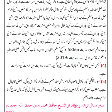
تمام اہل اسلام کا اس کے جواز پر اتفاق ہے۔ دیگر صحیح روایات میں صراحت ہے کہ پھر رسول
اللہ صلی اللہ علیہ وسلم نے چاندی کی انگوٹھی بنوالی تاکہ خطوط وفرامین پر مہر لگا سکیں۔ نبئ اکرم
صلی اللہ علیہ وسلم کے بعد وہی انگوٹھی خلیفۂ رسول، خلیفہ بلافصل حضرت ابوبکر صدیق رضی
اللہ عنہ نے پہنی، پھر ان کے بعد خلیفۂ ثانی، امیر المومنین حضرت عمرفاروق رضی اللہ عنہ نے
پہنی، پھر ان کے بعد تیسرے خلیفۂ راشدین حضرت عثمان ذوالنورین رضی اللہ عنہ نے پہنی
حتیٰ کہ وہ انگوٹھی بئر اریس میں گرگئی اور تلاش بسیار کے باوجود نہ ملی۔ (صحیح البخاري، اللباس،
باب خاتم الفضة، حدیث:5866، وصحیح مسلم، اللباس والزینة، باب لبس النبي صلی اللہ علیہ
وسلم خاتما من ورق.....، حدیث: 2019)
(4)
”
کبھی نہیں پہنوں گا
“
گویا اجازت منسوخ ہوگئی۔ آئندہ احادیث میں حرمت کی صراحت
ہے۔
(5)
”
اتار پھینکی
“
پھر پکڑلی یا صحابۂ کرام رضی اللہ عنہم نے اٹھا کر پکڑا دی ہوگی۔ بعض کا خیال
ہے یہ مطلب نہیں کہ اتار کر زمین پر پھینک دی بلکہ جیب وغیرہ میں ڈال لی کیونکہ مال ضائع کرنا
حرام ہے۔ واللہ أعلم
[سنن نسائی ترجمہ و فوائد از الشیخ حافظ محمد امین حفظ اللہ، حدیث/
صفحہ نمبر: 5167]