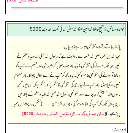
فوائد ومسائل از الشيخ حافظ محمد امين حفظ الله سنن نسائي تحت الحديث5220
پاخانہ جاتے وقت انگوٹھی اتار دینے کا بیان۔
عبداللہ بن عمر رضی اللہ عنہما سے روایت ہے کہ رسول اللہ صلی اللہ علیہ وسلم نے
تین دن تک سونے کی انگوٹھی پہنی، پھر جب صحابہ کرام رضی اللہ عنہم نے آپ کو
دیکھا تو سونے کی انگوٹھی عام ہو گئی۔ یہ دیکھ کر آپ نے اسے نکال پھینکا۔ پھر معلوم
نہیں وہ کیا ہوئی، پھر آپ نے چاندی کی انگوٹھی کا حکم دیا اور حکم دیا کہ اس میں
”
محمد
رسول اللہ
“
نقش کر دیا جائے، وہ انگوٹھی رسول اللہ صلی اللہ علیہ وسلم کے ہاتھ میں
رہی یہاں تک کہ آپ کی وفات ہو گئی، پھر ابوبکر رضی۔۔۔۔ (مکمل حدیث اس نمبر
[سنن نسائي/كتاب الزينة من السنن/حدیث: 5220]
پر پڑھیے۔)
اردو حاشہ: