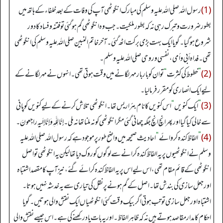
(1)
رسول اللہ صلی اللہ علیہ وسلم کی مبارک انگوٹھی آپ کی وفات کے بعد خلفاء کے ہاتھ میں
بطور ضرورت وتبرک رہی نہ کہ بطور ملکیت۔ جب وہ انگوٹھی گم ہو گئی تو فتنہ وفساد کا دور
شروع ہو گیا۔ گویا ایک بہت بڑی برکت اٹھ گئی۔ آخر خاتم النبین صلی اللہ علیہ وسلم کی انگوٹھی
تھی۔ فداه أبي وأمي، نفسي وروحي صلی اللہ علیہ وسلم ۔
(2)
”
خطوط کی کثرت
“
تو ان کو بار بار مہر لگانے میں وقت ہوتی تھی۔ انہوں نے مہر لگانے کے
لیے ایک انصاری کو مقرر فرما لیا۔
(3)
”
ایک کنویں
“
اس کنویں کا نام بئر اریس تھا۔ انگوٹھی تلاش کرنے کے لیے کنویں کو پانی
سے خالی کیا گیا اور پھر انچ انچ جگہ چھانی گئی مگر انگوٹھی کو نہ ملنا تھا نہ ملی۔ إِنّا لِلَّـهِ وَإِنّا إِلَيهِ ر‌اجِعونَ۔
(4)
”
الفاظ کندہ کروائے
“
احادیث صحیحہ میں واضح طورپر موجود ہے کہ رسول اللہ صلی اللہ علیہ
وسلم نے انگوٹھیوں پر یہ الفاظ کندہ کرانے سے لوگوں کوروک دیا تھا لیکن یہ انگوٹھی تواصل
انگوٹھی کے قائم مقام تھی، اس لیے اس پر یہ الفاظ کندہ کرائے گئے، نیز آپ کا مقصد اشتباہ
اور جعل سازی کی بندش تھا۔ اصل کے گم ہونے پر نقل کی تیاری سے یہ خدشہ نہیں ہوتا۔
اشتباہ اور جعل سازی توتب ہوتی اگر بیک وقت کئی انگوٹھیاں ایک نقش والی ہوتیں۔ گویا
احکام کا مدار مقاصد ہوتے ہیں نہ کہ ظاہر الفاظ۔ اور یہ بات یاد رکھنے کی ہے۔ اس جیسے نقش والی