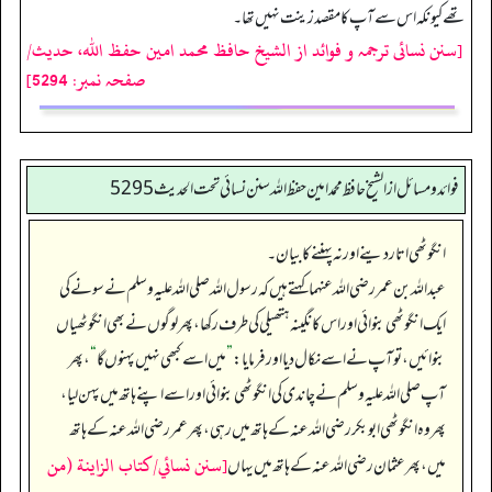
تھے کیونکہ اس سے آپ کا مقصد زینت نہیں تھا۔
[سنن نسائی ترجمہ و فوائد از الشیخ حافظ محمد امین حفظ اللہ، حدیث/
صفحہ نمبر: 5294]
فوائد ومسائل از الشيخ حافظ محمد امين حفظ الله سنن نسائي تحت الحديث5295
انگوٹھی اتار دینے اور نہ پہننے کا بیان۔
عبداللہ بن عمر رضی اللہ عنہما کہتے ہیں کہ رسول اللہ صلی اللہ علیہ وسلم نے سونے کی
ایک انگوٹھی بنوائی اور اس کا نگینہ ہتھیلی کی طرف رکھا، پھر لوگوں نے بھی انگوٹھیاں
بنوائیں، تو آپ نے اسے نکال دیا اور فرمایا:
”
میں اسے کبھی نہیں پہنوں گا
“
، پھر
آپ صلی اللہ علیہ وسلم نے چاندی کی انگوٹھی بنوائی اور اسے اپنے ہاتھ میں پہن لیا،
پھر وہ انگوٹھی ابوبکر رضی اللہ عنہ کے ہاتھ میں رہی، پھر عمر رضی اللہ عنہ کے ہاتھ
[سنن نسائي/كتاب الزاينة (من
میں، پھر عثمان رضی اللہ عنہ کے ہاتھ میں یہاں