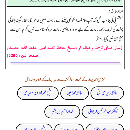
فوائد ومسائل از الشيخ حافظ محمد امين حفظ الله سنن نسائي تحت الحديث5290
اردو حاشہ:
”
ہتھیلی کی جانب
“
کیونکہ آپ کا مقصد انگوٹھی پہننے سے زینت نہیں تھا مہر لگانا تھا۔ نگینہ ہاتھ کی
پشت کی طرف رکھنا زینت کےلیے ہوتا اور ایسی زینت مرد کومناسب نہیں اگرچہ اس سے
منع بھی نہیں کیا جاسکتا۔
[سنن نسائی ترجمہ و فوائد از الشیخ حافظ محمد امین حفظ اللہ، حدیث/
صفحہ نمبر: 5290]
تخریج الحدیث کے تحت دیگر کتب سے حدیث کے فوائد و مسائل
حافظ زبیر علی زئی
حافظ محمد امین
الشیخ عمر فاروق سعیدی
ڈاکٹر عبدالرحمٰن فریوائی
محمد ابراہیم بن بشیر