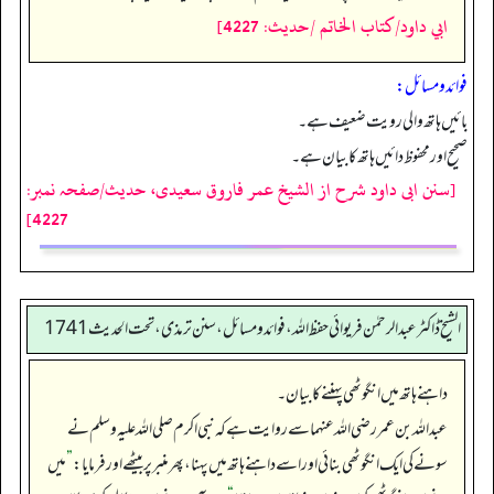
ابي داود/كتاب الخاتم /حدیث: 4227]
فوائد ومسائل:
بائیں ہاتھ والی رویت ضعیف ہے۔
صحیح اور محفوظ دائیں ہاتھ کا بیان ہے۔
[سنن ابی داود شرح از الشیخ عمر فاروق سعیدی، حدیث/صفحہ نمبر:
4227]
الشیخ ڈاکٹر عبد الرحمٰن فریوائی حفظ اللہ، فوائد و مسائل، سنن ترمذی، تحت الحديث 1741
داہنے ہاتھ میں انگوٹھی پہننے کا بیان۔
عبداللہ بن عمر رضی الله عنہما سے روایت ہے کہ نبی اکرم صلی اللہ علیہ وسلم نے
سونے کی ایک انگوٹھی بنائی اور اسے داہنے ہاتھ میں پہنا، پھر منبر پر بیٹھے اور فرمایا:
”
میں