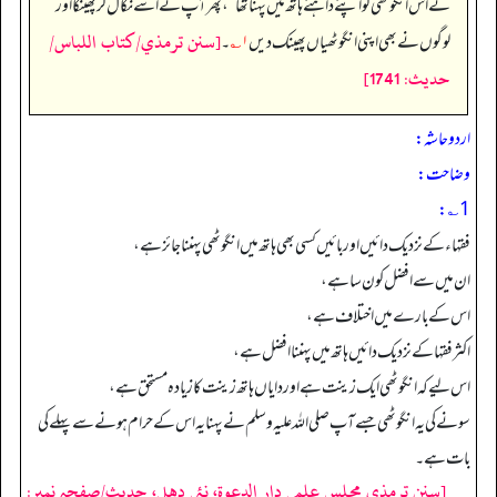
نے اس انگوٹھی کو اپنے داہنے ہاتھ میں پہنا تھا
“
، پھر آپ نے اسے نکال کر پھینکا اور
[سنن ترمذي/كتاب اللباس/
لوگوں نے بھی اپنی انگوٹھیاں پھینک دیں
۱؎
۔
حدیث: 1741]
اردو حاشہ:
وضاحت:
1؎:
فقہاء کے نزدیک دائیں اور بائیں کسی بھی ہاتھ میں انگوٹھی پہننا جائز ہے،
ان میں سے افضل کون سا ہے،
اس کے بارے میں اختلاف ہے،
اکثر فقہا کے نزدیک دائیں ہاتھ میں پہننا افضل ہے،
اس لیے کہ انگوٹھی ایک زینت ہے اور دایاں ہاتھ زینت کا زیادہ مستحق ہے،
سونے کی یہ انگوٹھی جسے آپ صلی اللہ علیہ وسلم نے پہنا یہ اس کے حرام ہونے سے پہلے کی
بات ہے۔
[سنن ترمذي مجلس علمي دار الدعوة، نئى دهلى، حدیث/صفحہ نمبر: