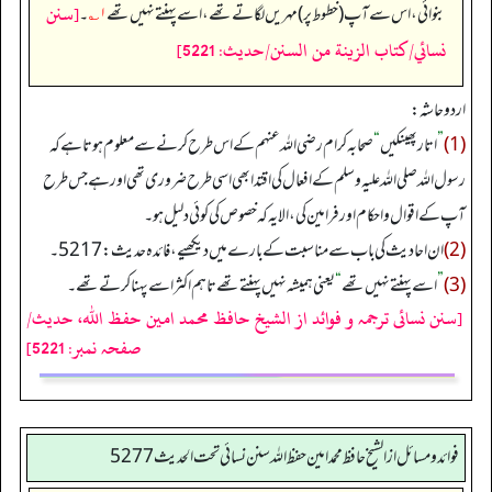
[سنن
بنوائی، اس سے آپ (خطوط پر) مہریں لگاتے تھے، اسے پہنتے نہیں تھے
۱؎
۔
نسائي/كتاب الزينة من السنن/حدیث: 5221]
اردو حاشہ:
(1)
”
اتار پھینکیں
“
صحابہ کرام رضی اللہ عنہم کے اس طرح کرنے سے معلوم ہوتا ہے کہ
رسول اللہ صلی اللہ علیہ وسلم کے افعال کی اقتدا بھی اسی طرح ضروری تھی اور ہے جس طرح
آپ کے اقوال و احکام اور فرامین کی، الا یہ کہ خصوص کی کوئی دلیل ہو۔
(2)
ان احادیث کی باب سے مناسبت کے بار ے میں دیکھیے، فائدہ حدیث:5217۔
(3)
”
اسے پہنتے نہیں تھے
“
یعنی ہمیشہ نہیں پہنتے تھے تاہم اکثر اسے پہنا کرتے تھے۔
[سنن نسائی ترجمہ و فوائد از الشیخ حافظ محمد امین حفظ اللہ، حدیث/
صفحہ نمبر: 5221]
فوائد ومسائل از الشيخ حافظ محمد امين حفظ الله سنن نسائي تحت الحديث5277