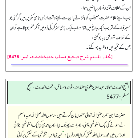
ان کے خلاف فتنہ و فساد برپا نہیں ہوا،
جب اپنے غلام حضرت معیقب کو پکڑاتے یا ان سے لیتے وقت اریس نامی کنویں میں گر گئی جو
مسجد قباء کے قریب ایک باغ میں تھا اور اب ایک بڑی سڑک کی زد میں آ کر ختم ہو چکا ہے تو ان
کے خلاف شورش برپا ہو گئی،
جس کے نتیجہ میں وہ شہید ہو گئے۔
[تحفۃ المسلم شرح صحیح مسلم، حدیث/صفحہ نمبر: 5476]
الشيخ الحديث مولانا عبدالعزيز علوي حفظ الله، فوائد و مسائل، تحت الحديث ، صحيح
مسلم: 5477
حضرت ابن عمر رضی اللہ تعالیٰ عنہما بیان کرتے ہیں، رسول اللہ صلی اللہ علیہ وسلم
نے سونے کی ایک انگوٹھی پہنی، پھر اسے پھینک دیا، پھر چاندی کی ایک انگوٹھی بنوائی
اور اس میں محمد رسول اللہ نقش کروایا اور فرمایا:
”
میری اس انگوٹھی کے نقش پر کوئی