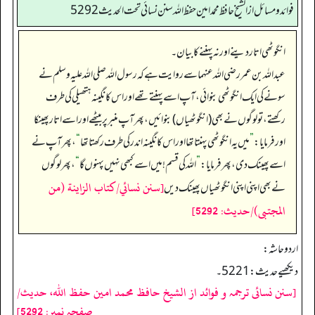
فوائد ومسائل از الشيخ حافظ محمد امين حفظ الله سنن نسائي تحت الحديث5292
انگوٹھی اتار دینے اور نہ پہننے کا بیان۔
عبداللہ بن عمر رضی اللہ عنہما سے روایت ہے کہ رسول اللہ صلی اللہ علیہ وسلم نے
سونے کی ایک انگوٹھی بنوائی، آپ اسے پہنتے تھے اور اس کا نگینہ ہتھیلی کی طرف
رکھتے، تو لوگوں نے بھی (انگوٹھیاں) بنوائیں، پھر آپ منبر پر بیٹھے اور اسے اتار پھینکا
اور فرمایا:
”
میں یہ انگوٹھی پہنتا تھا اور اس کا نگینہ اندر کی طرف رکھتا تھا
“
، پھر آپ نے
اسے پھینک دی، پھر فرمایا:
”
اللہ کی قسم! میں اسے کبھی نہیں پہنوں گا
“
، پھر لوگوں
[سنن نسائي/كتاب الزاينة (من
نے بھی اپنی اپنی انگوٹھیاں پھینک دیں
المجتبى)/حدیث: 5292]
اردو حاشہ:
دیکھیے حدیث:5221۔
[سنن نسائی ترجمہ و فوائد از الشیخ حافظ محمد امین حفظ اللہ، حدیث/
صفحہ نمبر: 5292]