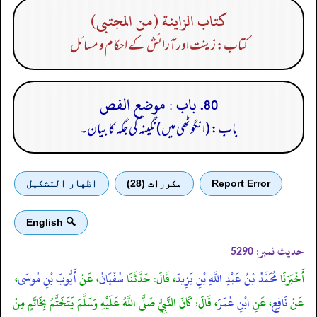
كتاب الزاينة (من المجتبى)
کتاب: زینت اور آرائش کے احکام و مسائل
80. باب : موضع الفص
باب: (انگوٹھی میں) نگینہ کی جگہ کا بیان۔
Report Error
مكررات (28)
اظهار التشكيل
🔍 English
حدیث نمبر:
5290
أَخْبَرَنَا
مُحَمَّدُ بْنُ عَبْدِ اللَّهِ بْنِ يَزِيدَ
، قَالَ: حَدَّثَنَا
سُفْيَانُ
، عَنْ
أَيُّوبَ بْنِ مُوسَى
،
عَنْ
نَافِعٍ
، عَنِ
ابْنِ عُمَرَ
، قَالَ: كَانَ النَّبِيُّ صَلَّى اللَّهُ عَلَيْهِ وَسَلَّمَ يَتَخَتَّمُ بِخَاتَمٍ مِنْ