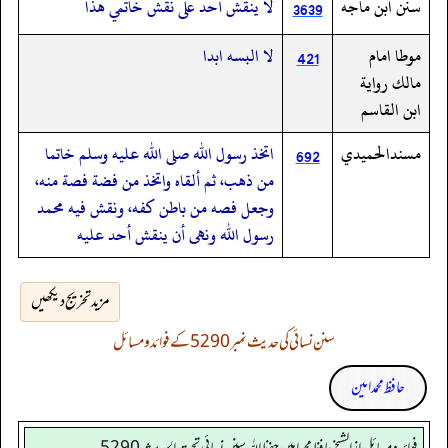
سنن ابن ماجه
لا ينقش أحد على نقش خاتمي هذا
3639
موطا امام
لا البسه ابدا
421
مالك رواية
ابن القاسم
مسندالحميدي
اتخذ رسول الله صلى الله عليه وسلم خاتما
692
من ذهب، ثم ألقاه واتخذ من فضة فصة منه،
وجعل فصه من باطن كفه، ونقش فيه محمد
رسول الله ونهى أن ينقش أحد عليه
مزید تخریج دیکھیں
سنن نسائی کی حدیث نمبر 5290 کے فوائد و مسائل
حافظ محمد امین