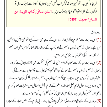
فرمایا:
”
میں یہ انگوٹھی پہنتا تھا لیکن اب کبھی نہیں پہنوں گا
“
اور اسے پھینک دی تو
[سنن نسائي/كتاب الزينة من
لوگوں نے بھی اپنی انگوٹھیاں پھینک دیں۔
السنن/حدیث: 5167]
اردو حاشہ:
(1)
اس حدیث سے معلوم ہوا کہ ابتداء مردوں کے لیے بھی سونے کی انگوٹھی پہننی جائز تھی،
اس لیے رسول اللہ صلی اللہ علیہ وسلم نے اور آپ کے ساتھ ساتھ صحابۂ کرام رضی اللہ عنہم
نے بھی سونے کی انگوٹھیاں بنوائیں اور پہنیں۔
(2)
اس حدیث مبارکہ سے صحابۂ کرام رضی اللہ عنہم کی عظمت بھی آشکارا ہوتی ہے کہ وہ
رسول اللہ صلی اللہ علیہ وسلم نے سونے کی انگوٹھی پہنی ہوئی ہے تو انہوں نے سونے کی
انگوٹھیاں بنوا کر پہن لیں اور جب نبئ اکرم صلی اللہ علیہ وسلم نے اتار پھینکی تو ان سب نے
بھی اتار دیں۔ رسول کریم صلی اللہ علیہ وسلم کے تمام اقوال و افعال میں حضرات صحابۂ کرام
رضی اللہ عنہم کی فرماں برداری کا یہی تھا الا یہ کہ کوئی عمل آپ کی خصوصیت ہو۔
(3)
مردوں کے لیے یقیناً سونے کی انگوٹھی پہننے کی بابت، اہل شام کے بعض علماء کے علاوہ