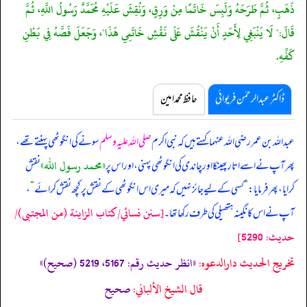
ذَهَبٍ، ثُمَّ طَرَحَهُ وَلَبِسَ خَاتَمًا مِنْ وَرِقٍ، وَنُقِشَ عَلَيْهِ مُحَمَّدٌ رَسُولُ اللَّهِ، ثُمَّ
قَالَ:" لَا يَنْبَغِي لِأَحَدٍ أَنْ يَنْقُشَ عَلَى نَقْشِ خَاتَمِي هَذَا"، وَجَعَلَ فَصَّهُ فِي بَطْنِ
كَفِّهِ.
ڈاکٹر عبدالرحمٰن فریوائی
حافظ محمد امین
عبداللہ بن عمر رضی اللہ عنہما کہتے ہیں کہ
نبی اکرم
صلی اللہ علیہ وسلم
سونے کی انگوٹھی پہنتے تھے،
«محمد رسول اللہ»
پھر آپ نے اسے اتار پھینکا اور چاندی کی انگوٹھی پہنی، اور اس پر
نقش
کرایا، پھر فرمایا:
”
کسی کے لیے جائز نہیں کہ میری اس انگوٹھی کے نقش پر کچھ نقش کرائے
“
،
[سنن نسائي/كتاب الزاينة (من المجتبى)/
آپ نے اس کا نگینہ ہتھیلی کی طرف رکھا تھا۔
حدیث: 5290]
تخریج الحدیث دارالدعوہ:
«انظر حدیث رقم: 5167، 5219 (صحیح)»
قال الشيخ الألباني:
صحيح