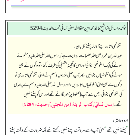
فوائد ومسائل از الشيخ حافظ محمد امين حفظ الله سنن نسائي تحت الحديث5294
انگوٹھی اتار دینے اور نہ پہننے کا بیان۔
عبداللہ بن عمر رضی اللہ عنہما سے روایت ہے کہ رسول اللہ صلی اللہ علیہ وسلم نے
سونے کی ایک انگوٹھی بنوائی اور اس کا نگینہ ہتھیلی کی طرف رکھا، تو لوگوں نے بھی
سونے کی انگوٹھیاں بنوائیں، پھر آپ صلی اللہ علیہ وسلم نے اپنی انگوٹھی اتار دی تو
لوگوں نے بھی اپنی انگوٹھیاں اتار دیں، اور رسول اللہ صلی اللہ علیہ وسلم نے چاندی
کی انگوٹھی بنوائی، جس سے آپ (خطوط پر) مہر لگاتے تھے اور اس کو پہنتے نہیں
[سنن نسائي/كتاب الزاينة (من المجتبى)/حدیث: 5294]
تھے۔
اردو حاشہ:
”
پہننے نہیں تھے
“
یعنی آپ اسے ہر وقت پہنے نہیں رکھتے تھے بلکہ ضرورت کے وقت پہنتے