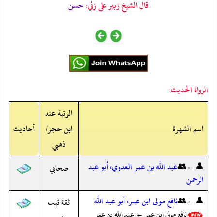
قال الشيخ زبير على زئي:
حسن
الرواة الحديث:
الرتبة عند
اسم الشهرة
ابن حجر/
أحاديث
ذهبي
👤←👥
عبد الله بن عمر العدوي، أبو عبد
صحابي
الرحمن
👤←👥
نافع مولى ابن عمر، أبو عبد الله
ثقة ثبت
نافع مولى ابن عمر ← عبد الله بن عمر