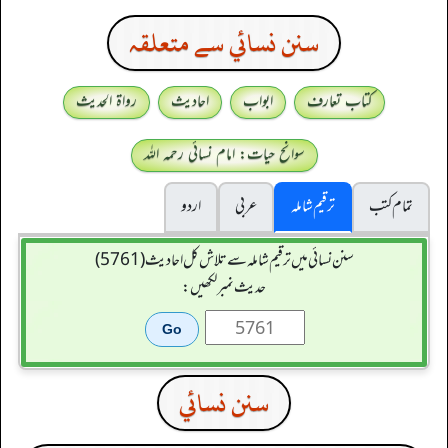
سنن نسائي سے متعلقہ
کتاب تعارف
ابواب
احادیث
رواۃ الحدیث
سوانح حیات: امام نسائی رحمہ اللہ
تمام کتب
ترقیم شاملہ
عربی
اردو
سنن نسائی میں ترقیم شاملہ سے تلاش کل احادیث (5761)
حدیث نمبر لکھیں:
سنن نسائي