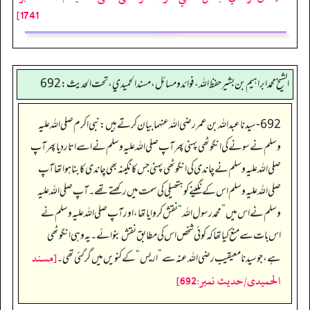
1741]
الشيخ محمد ابراهيم بن بشير حفظ الله، فوائد و مسائل، مسند الحميدي، تحت الحديث:692
692- سیدنا عبداللہ بن عمر رضی اللہ عنہما بیان کرتے ہیں:نبی اکرم صلی اللہ علیہ
وسلم نےسونے کی انگوٹھی پہنی پھر آپ صلی اللہ علیہ وسلم نے اسے اتاردیا پھر آپ
صلی اللہ علیہ وسلم نے چاندی کی انگوٹھی پہنی جس کا نگینہ بھی چاندی کا بنا ہوا تھا آپ
صلی اللہ علیہ وسلم اس کے نگینے کو ہتھیلی کی سمت میں رکھتے تھے۔آپ صلی اللہ علیہ
وسلم نے اس میں
”
محمد رسول اللہ
“
نقش کروایا تھا، اور آپ صلی اللہ علیہ وسلم نے
اس بات سے منع کیا تھا کہ کوئی شخص اس کی مطابق نقش بنوائے۔ یہ وہی انگوٹھی
[مسند
ہے،جو سیدنا معیقیب رضی اللہ عنہ سے
”
اریس
“
کے کنویں میں گر گئی تھی۔
الحمیدی/حدیث نمبر:692]