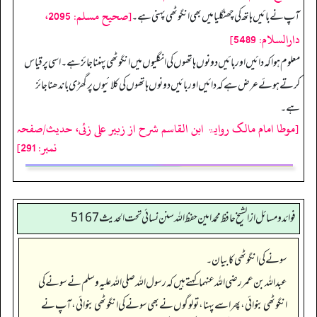
[صحيح مسلم: 2095،
آپ نے بائیں ہاتھ کی چھنگلیا میں بھی انگوٹھی پہنی ہے۔
دارالسلام: 5489]
معلوم ہوا کہ دائیں اور بائیں دونوں ہاتھوں کی انگلیوں میں انگوٹھی پہننا جائز ہے۔ اسی پر قیاس
کرتے ہوئے عرض ہے کہ دائیں اور بائیں دونوں ہاتھوں کی کلائیوں پر گھڑی باندھنا جائز
ہے۔
[موطا امام مالک روایۃ ابن القاسم شرح از زبیر علی زئی، حدیث/صفحہ
نمبر: 291]
فوائد ومسائل از الشيخ حافظ محمد امين حفظ الله سنن نسائي تحت الحديث5167
سونے کی انگوٹھی کا بیان۔
عبداللہ بن عمر رضی اللہ عنہما کہتے ہیں کہ رسول اللہ صلی اللہ علیہ وسلم نے سونے کی
انگوٹھی بنوائی، پھر اسے پہنا، تو لوگوں نے بھی سونے کی انگوٹھی بنوائی، آپ نے