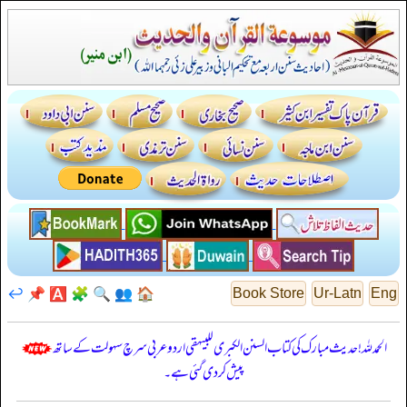
↩️
📌
🅰️
🧩
🔍
👥
🏠
Book Store
Ur-Latn
Eng
الحمدللہ! حدیث مبارک کی کتاب السنن الكبرى للبيهقي اردو عربی سرچ سہولت کے ساتھ
پیش کر دی گئی ہے۔