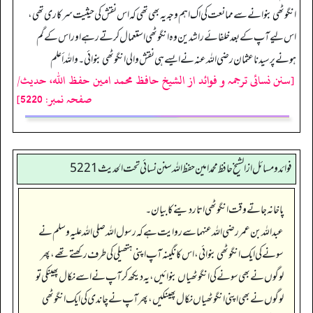
انگوٹھی بنوانے سے ممانعت کی اک اہم وجہ یہ بھی تھی کہ اس نقش کی حیثیت سرکار ی تھی،
اس لیے آپ کے بعد خلفائے راشدین وہ انگوٹھی استعمال کرتے رہے اور اس کے گم
ہونے پر سیدنا عثمان رضی اللہ عنہ نے ایسے ہی نقش والی انگوٹھی بنوائی۔ واللہ أعلم
[سنن نسائی ترجمہ و فوائد از الشیخ حافظ محمد امین حفظ اللہ، حدیث/
صفحہ نمبر: 5220]
فوائد ومسائل از الشيخ حافظ محمد امين حفظ الله سنن نسائي تحت الحديث5221
پاخانہ جاتے وقت انگوٹھی اتار دینے کا بیان۔
عبداللہ بن عمر رضی اللہ عنہما سے روایت ہے کہ رسول اللہ صلی اللہ علیہ وسلم نے
سونے کی ایک انگوٹھی بنوائی، اس کا نگینہ آپ اپنی ہتھیلی کی طرف رکھتے تھے، پھر
لوگوں نے بھی سونے کی انگوٹھیاں بنوائیں، یہ دیکھ کر آپ نے اسے نکال پھینکی تو
لوگوں نے بھی اپنی انگوٹھیاں نکال پھینکیں، پھر آپ نے چاندی کی ایک انگوٹھی