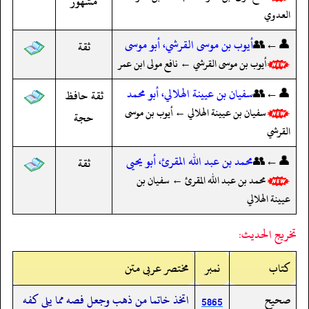
مشهور
العدوي
👤←👥
أيوب بن موسى القرشي، أبو موسى
ثقة
أيوب بن موسى القرشي ← نافع مولى ابن عمر
👤←👥
سفيان بن عيينة الهلالي، أبو محمد
ثقة حافظ
سفيان بن عيينة الهلالي ← أيوب بن موسى
حجة
القرشي
👤←👥
محمد بن عبد الله المقرئ، أبو يحيى
ثقة
محمد بن عبد الله المقرئ ← سفيان بن
عيينة الهلالي
تخريج الحديث:
کتاب
نمبر
مختصر عربی متن
صحيح
اتخذ خاتما من ذهب وجعل فصه مما يلي كفه
5865