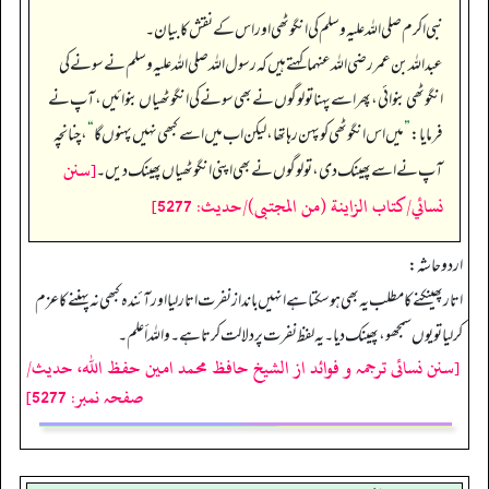
نبی اکرم صلی اللہ علیہ وسلم کی انگوٹھی اور اس کے نقش کا بیان۔
عبداللہ بن عمر رضی اللہ عنہما کہتے ہیں کہ رسول اللہ صلی اللہ علیہ وسلم نے سونے کی
انگوٹھی بنوائی، پھر اسے پہنا تو لوگوں نے بھی سونے کی انگوٹھیاں بنوائیں، آپ نے
فرمایا:
”
میں اس انگوٹھی کو پہن رہا تھا، لیکن اب میں اسے کبھی نہیں پہنوں گا
“
، چنانچہ
[سنن
آپ نے اسے پھینک دی، تو لوگوں نے بھی اپنی انگوٹھیاں پھینک دیں۔
نسائي/كتاب الزاينة (من المجتبى)/حدیث: 5277]
اردو حاشہ:
اتار پھینکنے کا مطلب یہ بھی ہوسکتا ہے انہیں بانداز نفرت اتار لیا اور آئندہ کبھی نہ پہننے کا عزم
کرلیا تو یوں سمجھو، پھینک دیا۔ یہ لفظ نفرت پر دلالت کرتا ہے۔ واللہ أعلم۔
[سنن نسائی ترجمہ و فوائد از الشیخ حافظ محمد امین حفظ اللہ، حدیث/
صفحہ نمبر: 5277]