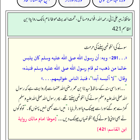
مولانا عبد العزیز علوی
مولانا داود راز
الشیخ عبدالستار الحماد
حافظ زبير على زئي رحمه الله، فوائد و مسائل، تحت الحديث موطا امام مالك رواية ابن
القاسم 421
سونے کی انگوٹھی پہننے کی حرمت
«. . . 291- وبه: أن رسول الله صلى الله عليه وسلم كان يلبس
خاتما من ذهب، ثم قام رسول الله صلى الله عليه وسلم فنبذه،
وقال:
”
لا ألبسه أبدا
“
، فنبذ الناس خواتيمهم. . . .»
”
. . . اور اسی سند کے ساتھ (سیدنا ابن عمر رضی اللہ عنہما سے) روایت ہے کہ رسول
اللہ صلی اللہ علیہ وسلم سونے کی انگوٹھی پہنتے تھے، پھر رسول اللہ صلی اللہ علیہ وسلم
کھڑے ہو گئے اور اسے پھینک دیا اور فرمایا:
”
میں اسے کبھی نہیں پہنوں گا۔
“
تو لوگوں
[موطا امام مالك رواية
نے بھی اپنی (سونے کی) انگوٹھیاں پھینک دیں . . .
“
ابن القاسم: 421]