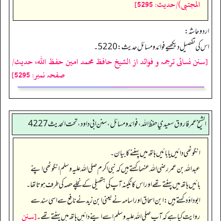
المجتبى)/حدیث: 5295]
اردو حاشہ:
اس کی تفصیل دیکھیے فوائد ومسائل حدیث: 5220۔
[سنن نسائی ترجمہ و فوائد از الشیخ حافظ محمد امین حفظ اللہ، حدیث/
صفحہ نمبر: 5295]
الشيخ عمر فاروق سعيدي حفظ الله، فوائد و مسائل، سنن ابي داود ، تحت الحديث 4227
انگوٹھی دائیں یا بائیں ہاتھ میں پہننے کا بیان۔
عبداللہ بن عمر رضی اللہ عنہما کہتے ہیں کہ نبی اکرم صلی اللہ علیہ وسلم انگوٹھی اپنے
بائیں ہاتھ میں پہنتے تھے اور اس کا نگینہ آپ کی ہتھیلی کے نچلے حصہ کی طرف ہوتا تھا۔
ابوداؤد کہتے ہیں: ابن اسحاق اور اسامہ نے یعنی ابن زید نے نافع سے اسی سند سے
[سنن
روایت کیا ہے کہ آپ صلی اللہ علیہ وسلم اسے اپنے دائیں ہاتھ میں پہنتے تھے۔