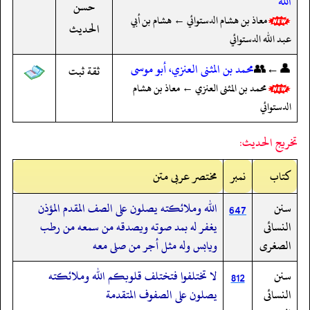
الله
حسن
معاذ بن هشام الدستوائي ← هشام بن أبي
الحديث
عبد الله الدستوائي
👤←👥
محمد بن المثنى العنزي، أبو موسى
ثقة ثبت
محمد بن المثنى العنزي ← معاذ بن هشام
الدستوائي
تخريج الحديث:
کتاب
نمبر
مختصر عربی متن
سنن
الله وملائكته يصلون على الصف المقدم المؤذن
647
النسائى
يغفر له بمد صوته ويصدقه من سمعه من رطب
الصغرى
ويابس وله مثل أجر من صلى معه
سنن
لا تختلفوا فتختلف قلوبكم الله وملائكته
812
النسائى
يصلون على الصفوف المتقدمة