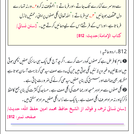
سے دوسرے کنارے تک جاتے، اور فرماتے:
”
اختلاف نہ کرو
۲؎
ورنہ تمہارے
دل مختلف ہو جائیں
“
۳؎
نیز فرماتے:
”
اللہ تعالیٰ اگلی صفوں پر اپنی رحمتیں نازل
[سنن نسائي/
فرماتا ہے، اور اس کے فرشتے اس کے لیے دعائیں کرتے ہیں۔‏‏‏‏
“
كتاب الإمامة/حدیث: 812]
812 ۔ اردو حاشیہ:
➊ امام کا فرض ہے کہ صفوں کو درست کرے۔ اگرچہ آج کل ایک ہی سائز کی صفیں بچھی ہوتی
ہیں اور قالین وغیرہ پر لائنیں لگی ہوتی ہیں جن کی مدد سے صف سیدھی کرنا بہت آسان ہوتا ہے
مگر پھر بھی جہالت اور سستی کی بنا پر صفیں سیدھی کرنے کی ضرورت پڑتی ہے۔
➋ اگلی صفوں سے مراد ہر مسجد اور جماعت کی اگلی صف ہے۔ مساجد کی کثرت کی بنا پر جمع کا لفظ
ذکرکیا ورنہ مراد صرف اگلی صف ہے۔ یا ایک سے زائد اگلی صفیں مراد ہو سکتی ہیں۔
[سنن نسائی ترجمہ و فوائد از الشیخ حافظ محمد امین حفظ اللہ، حدیث/
صفحہ نمبر: 812]