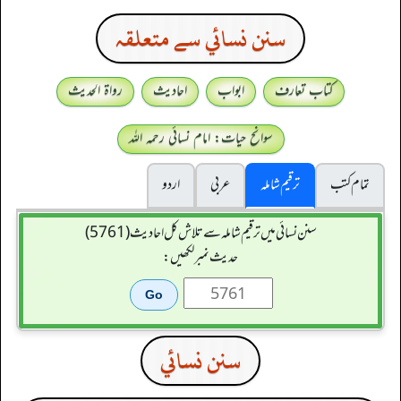
سنن نسائي سے متعلقہ
کتاب تعارف
ابواب
احادیث
رواۃ الحدیث
سوانح حیات: امام نسائی رحمہ اللہ
تمام کتب
ترقیم شاملہ
عربی
اردو
سنن نسائی میں ترقیم شاملہ سے تلاش کل احادیث (5761)
حدیث نمبر لکھیں:
سنن نسائي