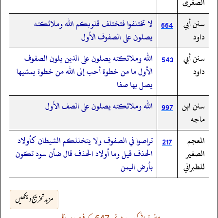
الصغرى
سنن أبي
لا تختلفوا فتختلف قلوبكم الله وملائكته
664
داود
يصلون على الصفوف الأول
سنن أبي
الله وملائكته يصلون على الذين يلون الصفوف
543
داود
الأول ما من خطوة أحب إلى الله من خطوة يمشيها
يصل بها صفا
سنن ابن
الله وملائكته يصلون على الصف الأول
997
ماجه
المعجم
تراصوا في الصفوف ولا يتخللكم الشيطان كأولاد
217
الصغير
الحذف قيل وما أولاد الحذف قال ضأن سود تكون
للطبراني
بأرض اليمن
مزید تخریج دیکھیں