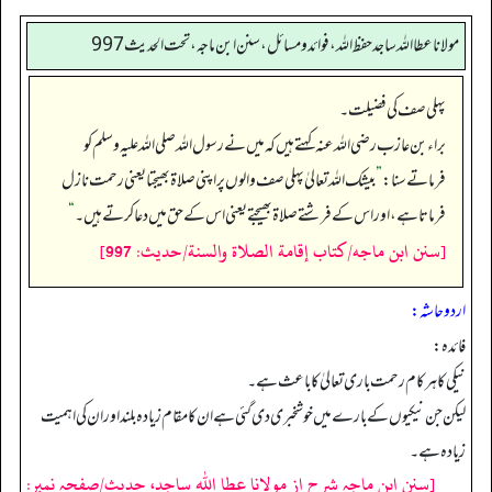
مولانا عطا الله ساجد حفظ الله، فوائد و مسائل، سنن ابن ماجه، تحت الحديث997
پہلی صف کی فضیلت۔
براء بن عازب رضی اللہ عنہ کہتے ہیں کہ میں نے رسول اللہ صلی اللہ علیہ وسلم کو
فرماتے سنا:
”
بیشک اللہ تعالیٰ پہلی صف والوں پر اپنی صلاۃ بھیجتا یعنی رحمت نازل
فرماتا ہے، اور اس کے فرشتے صلاۃ بھیجتے یعنی اس کے حق میں دعا کرتے ہیں۔‏‏‏‏
“
[سنن ابن ماجه/كتاب إقامة الصلاة والسنة/حدیث: 997]
اردو حاشہ:
فائدہ:
نیکی کا ہر کام رحمت باری تعالیٰ کاباعث ہے۔
لیکن جن نیکیوں کے بارے میں خوشخبری دی گئی ہے ان کامقام زیادہ بلند اور ان کی اہمیت
زیادہ ہے۔
[سنن ابن ماجہ شرح از مولانا عطا الله ساجد، حدیث/صفحہ نمبر: