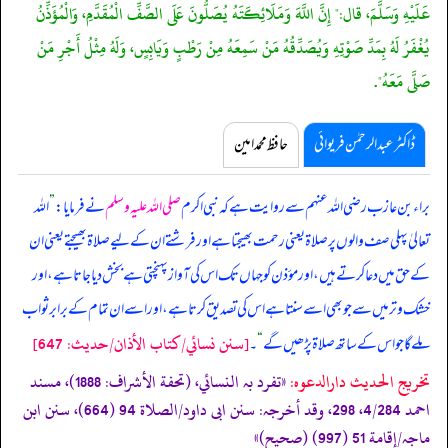
عَلَيْهِ وَسَلَّمَ، قال:" إِنَّ اللَّهَ وَمَلَائِكَتَهُ يُصَلُّونَ عَلَى الصَّفِّ الْمُقَدَّمِ، وَالْمُؤَذِّنُ
يُغْفَرُ لَهُ بِمَدِّ صَوْتِهِ وَيُصَدِّقُهُ مَنْ سَمِعَهُ مِنْ رَطْبٍ وَيَابِسٍ، وَلَهُ مِثْلُ أَجْرِ مَنْ
صَلَّى مَعَهُ".
ڈاکٹر عبدالرحمٰن فریوائی
حافظ محمد امین
براء بن عازب رضی اللہ عنہم سے روایت ہے کہ
نبی اکرم
صلی اللہ علیہ وسلم
نے فرمایا:
”
اللہ
تعالیٰ پہلی صف والوں پر صلاۃ یعنی رحمت بھیجتا ہے اور فرشتے ان کے لیے صلاۃ بھیجتے یعنی ان
کے حق میں دعا کرتے ہیں، اور مؤذن کو جہاں تک اس کی آواز پہنچتی ہے بخش دیا جاتا ہے، اور
خشک وتر میں سے جو بھی اسے سنتا ہے اس کی تصدیق کرتا ہے، اور اسے ان تمام کے برابر ثواب
[سنن نسائي/كتاب الأذان/حدیث: 647]
ملے گا جو اس کے ساتھ صلاۃ پڑھیں گے
“
۔
تخریج الحدیث دارالدعوہ:
«تفرد بہ النسائي، (تحفة الأشراف: 1888)، مسند
احمد 4/284، 298، وقد أخرجہ: سنن ابی داود/الصلاة 94 (664)، سنن ابن
ماجہ/إقامة 51 (997) (صحیح)»