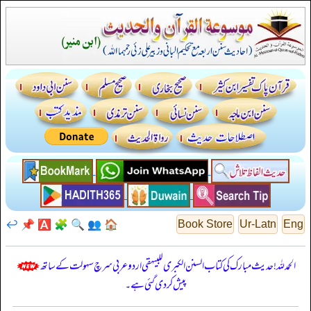
↩️
📌
🅰️
🧩
🔍
👥
🏠
Book Store
Ur-Latn
Eng
الحمدللہ! حدیث مبارک کی کتاب السنن الكبرى للبيهقي اردو عربی سرچ سہولت کے ساتھ
پیش کر دی گئی ہے۔