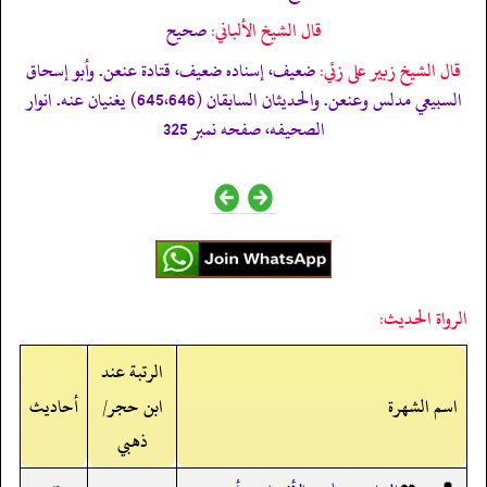
قال الشيخ الألباني:
صحيح
قال الشيخ زبير على زئي:
ضعيف، إسناده ضعيف، قتادة عنعن. وأبو إسحاق
السبيعي مدلس وعنعن. والحديثان السابقان (645،646) يغنيان عنه. انوار
الصحيفه، صفحه نمبر 325
الرواة الحديث:
الرتبة عند
اسم الشهرة
ابن حجر/
أحاديث
ذهبي