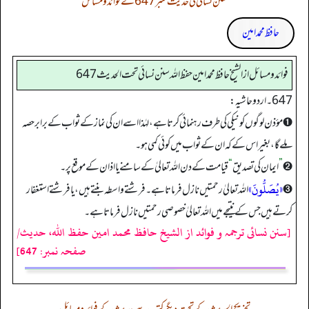
سنن نسائی کی حدیث نمبر 647 کے فوائد و مسائل
حافظ محمد امین
فوائد ومسائل از الشيخ حافظ محمد امين حفظ الله سنن نسائي تحت الحديث 647
647 ۔ اردو حاشیہ:
➊ مؤذن لوگوں کو نیکی کی طرف رہنمائی کرتا ہے، لہٰذا اسے ان کی نماز کے ثواب کے برابر حصہ
ملے گا، بغیر اس کے کہ ان کے ثواب میں کوئی کمی ہو۔
➋
”
ایمان کی تصدیق
“
قیامت کے دن اللہ تعالیٰ کے سامنے یا اذان کے موقع پر۔
«یُصَلُّونَ»
➌
اللہ تعالیٰ رحمتیں نازل فرماتا ہے۔ فرشتے واسطہ بنتے ہیں، یا فرشتے استغفار
کرتے ہیں جس کے نتیجے میں اللہ تعالیٰ خصوصی رحمتیں نازل فرماتا ہے۔
[سنن نسائی ترجمہ و فوائد از الشیخ حافظ محمد امین حفظ اللہ، حدیث/
صفحہ نمبر: 647]