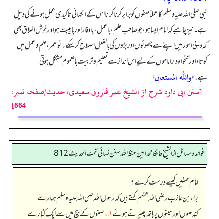
نبی صلی اللہ علیہ وسلم کا عملاً صفوں کو برابر کرنا کرانا اس کے انتہائی تاکیدی عمل ہونے کی دلیل
ہے۔ نیز چاہیے کہ امام ایسا ہو، جو صاحب علم، باعمل، باوقار اور باہیبت ہو اور خوش اخلاق بھی
کہ دینی امور میں اپنے سے چھوٹوں اور بڑوں کی بالفعل اصلاح کر سکے۔ نوعمر، علم و عمل میں
کوتاہ اور تنحواہ دار اماموں کے لیے اس انداز سے تعلیم و تربیت بالعموم مشکل ہوتی
«والله المستعان»
ہے۔
[سنن ابی داود شرح از الشیخ عمر فاروق سعیدی، حدیث/صفحہ نمبر:
664]
فوائد ومسائل از الشيخ حافظ محمد امين حفظ الله سنن نسائي تحت الحديث 812
امام صفیں کیسے درست کرے؟
براء بن عازب رضی اللہ عنہم کہتے ہیں کہ رسول اللہ صلی اللہ علیہ وسلم ہمارے
کندھوں اور سینوں پر ہاتھ پھیرتے ہوئے
۱؎
صفوں کے بیچ میں سے ایک کنارے