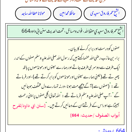
تخریج الحدیث کے تحت دیگر کتب سے حدیث کے فوائد و مسائل
الشیخ عمر فاروق سعیدی
حافظ محمد امین
مولانا عطا اللہ ساجد
الشيخ عمر فاروق سعيدي حفظ الله، فوائد و مسائل، تحت الحديث سنن ابي داود 664
صفوں کو درست اور برابر کرنے کا بیان۔
براء بن عازب رضی اللہ عنہما کہتے ہیں کہ رسول اللہ صلی اللہ علیہ وسلم صفوں کے اندر
ایک طرف سے دوسری طرف جاتے اور ہمارے سینوں اور مونڈھوں پر ہاتھ
پھیرتے تھے (یعنی ہمارے سینوں اور مونڈھوں کو برابر کرتے تھے)، اور فرماتے
تھے:
”
(صفوں سے) آگے پیچھے مت ہونا، ورنہ تمہارے دل مختلف ہو جائیں
گے
“
، آپ صلی اللہ علیہ وسلم فرماتے تھے:
”
اللہ تعالیٰ اگلی صفوں پر اپنی رحمت
[سنن ابي داود/تفرح
بھیجتا ہے اور اس کے فرشتے ان کے دعائیں کرتے ہیں۔‏‏‏‏
“
أبواب الصفوف /حدیث: 664]
664۔ اردو حاشیہ: