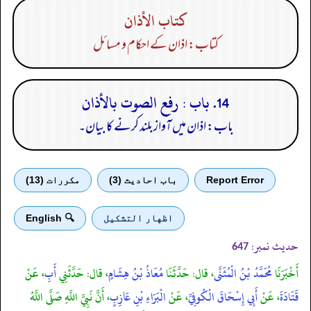
كتاب الأذان
کتاب: اذان کے احکام و مسائل
14. باب : رفع الصوت بالأذان
باب: اذان میں آواز بلند کرنے کا بیان۔
Report Error
باب احادیث (3)
مكررات (13)
اظهار التشكيل
🔍 English
حدیث نمبر:
647
أَخْبَرَنَا
مُحَمَّدُ بْنُ الْمُثَنَّى
، قال: حَدَّثَنَا
مُعَاذُ بْنُ هِشَامٍ
، قال: حَدَّثَنِي
أَبِ
، عَنْ
قَتَادَةَ
، عَنْ
أَبِي إِسْحَاقَ الْكُوفِيِّ
، عَنْ
الْبَرَاءِ بْنِ عَازِبٍ
، أَنَّ نَبِيَّ اللَّهِ صَلَّى اللَّهُ