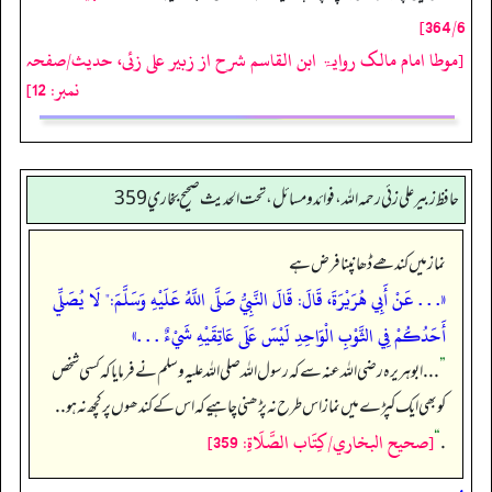
364/6]
[موطا امام مالک روایۃ ابن القاسم شرح از زبیر علی زئی، حدیث/صفحہ
نمبر: 12]
حافظ زبير على زئي رحمه الله، فوائد و مسائل، تحت الحديث صحيح بخاري 359
نماز میں کندھے ڈھانپنا فرض ہے
«. . . عَنْ أَبِي هُرَيْرَةَ، قَالَ: قَالَ النَّبِيُّ صَلَّى اللَّهُ عَلَيْهِ وَسَلَّمَ:" لَا يُصَلِّي
أَحَدُكُمْ فِي الثَّوْبِ الْوَاحِدِ لَيْسَ عَلَى عَاتِقَيْهِ شَيْءٌ . . .»
”
. . . ابوہریرہ رضی اللہ عنہ سے کہ رسول اللہ صلی اللہ علیہ وسلم نے فرمایا کہ کسی شخص
کو بھی ایک کپڑے میں نماز اس طرح نہ پڑھنی چاہیے کہ اس کے کندھوں پر کچھ نہ ہو . .
[صحيح البخاري/كِتَاب الصَّلَاةِ: 359]
“
.