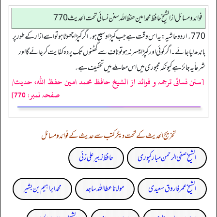
فوائد ومسائل از الشيخ حافظ محمد امين حفظ الله سنن نسائي تحت الحديث 770
770 ۔ اردو حاشیہ: یہ اس وقت ہے جب کپڑا وسیع ہو۔ اگر کپڑا چھوٹا ہو تو اسے ازار کے طور پر
باندھ لیا جائے۔ اگر کوئی اور کپڑا میسر نہ ہو تو ناف سے گھٹنوں تک پردہ کفایت کر جائے گا اور
شرعاً یہ جائز ہے کیونکہ مجبوری میں اس معاملے میں تخفیف ہے۔
[سنن نسائی ترجمہ و فوائد از الشیخ حافظ محمد امین حفظ اللہ، حدیث/
صفحہ نمبر: 770]
تخریج الحدیث کے تحت دیگر کتب سے حدیث کے فوائد و مسائل
الشیخ صفی الرحمن مبارکپوری
حافظ زبیر علی زئی
الشیخ عمر فاروق سعیدی
مولانا عطا اللہ ساجد
محمد ابراہیم بن بشیر