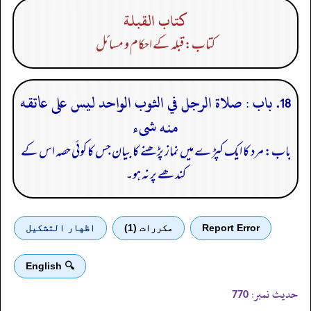
كتاب القبلة
کتاب: قبلہ کے احکام و مسائل
18. باب : صلاة الرجل في الثوب الواحد ليس على عاتقه
منه شىء
باب: مرد کا ایک کپڑے میں نماز پڑھنے کا بیان جس کا کوئی حصہ اس کے
کندھے پر نہ ہو۔
Report Error
مكررات (1)
اظهار التشكيل
🔍 English
حدیث نمبر:
770