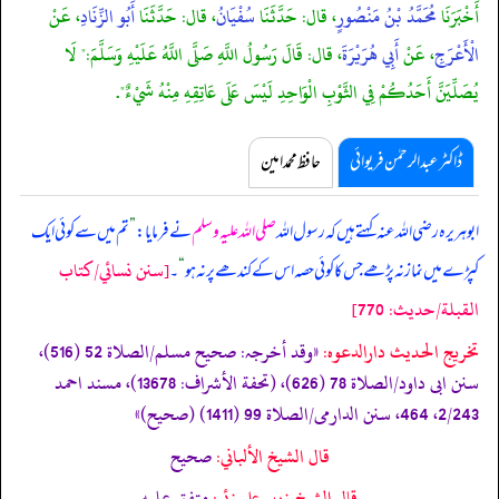
أَخْبَرَنَا
مُحَمَّدُ بْنُ مَنْصُورٍ
، قال: حَدَّثَنَا
سُفْيَانُ
، قال: حَدَّثَنَا
أَبُو الزِّنَادِ
، عَنْ
الْأَعْرَجِ
، عَنْ
أَبِي هُرَيْرَةَ
، قال: قَالَ رَسُولُ اللَّهِ صَلَّى اللَّهُ عَلَيْهِ وَسَلَّمَ:" لَا
يُصَلِّيَنَّ أَحَدُكُمْ فِي الثَّوْبِ الْوَاحِدِ لَيْسَ عَلَى عَاتِقِهِ مِنْهُ شَيْءٌ".
ڈاکٹر عبدالرحمٰن فریوائی
حافظ محمد امین
ابوہریرہ رضی اللہ عنہ کہتے ہیں کہ
رسول اللہ
صلی اللہ علیہ وسلم
نے فرمایا:
”
تم میں سے کوئی ایک
[سنن نسائي/كتاب
کپڑے میں نماز نہ پڑھے جس کا کوئی حصہ اس کے کندھے پر نہ ہو
“
۔
القبلة/حدیث: 770]
تخریج الحدیث دارالدعوہ:
«وقد أخرجہ: صحیح مسلم/الصلاة 52 (516)،
سنن ابی داود/الصلاة 78 (626)، (تحفة الأشراف: 13678)، مسند احمد
2/243، 464، سنن الدارمی/الصلاة 99 (1411) (صحیح)»
قال الشيخ الألباني:
صحيح
قال الشيخ زبير على زئي:
متفق عليه