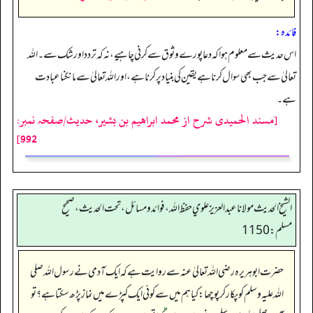
فائدہ:
اس حدیث سے معلوم ہوا کہ دعا پورے وثوق سے کرنی چاہیے، نہ کہ تردد اور شک سے۔ اللہ
تعالیٰ سے جب بھی سوال کرنا ہے یقین کی بنیاد پر کرنا ہے، اور اللہ تعالیٰ سے مانگنا عبادت
ہے۔
[مسند الحمیدی شرح از محمد ابراهيم بن بشير، حدیث/صفحہ نمبر:
992]
الشيخ الحديث مولانا عبدالعزيز علوي حفظ الله، فوائد و مسائل، تحت الحديث ، صحيح
مسلم: 1150
حضرت ابو ہریرہ رضی اللہ تعالیٰ عنہ سے روایت ہے کہ ایک آدمی نے رسول اللہ صلی
اللہ علیہ وسلم کو پکار کر پوچھا: کیا ہم میں سے کوئی ایک کپڑے میں نماز پڑھ سکتا ہے؟ تو