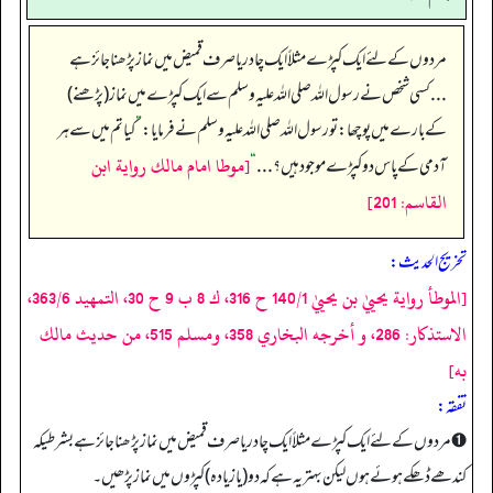
مردوں کے لئے ایک کپڑے مثلاً ایک چادر یا صرف قمیض میں نماز پڑھنا جائز ہے
... کسی شخص نے رسول اللہ صلی اللہ علیہ وسلم سے ایک کپڑے میں نماز (پڑھنے)
کے بارے میں پوچھا: تو رسول اللہ صلی اللہ علیہ وسلم نے فرمایا:
”
کیا تم میں سے ہر
[موطا امام مالك رواية ابن
آدمی کے پاس دو کپڑے موجود ہیں؟...
“
القاسم: 201]
تخریج الحدیث:
[الموطأ رواية يحييٰ بن يحييٰ 140/1 ح 316، ك 8 ب 9 ح 30، التمهيد 363/6،
الاستذكار: 286، و أخرجه البخاري 358، ومسلم 515، من حديث مالك
به]
تفقه:
➊ مردوں کے لئے ایک کپڑے مثلاً ایک چادر یا صرف قمیض میں نماز پڑھنا جائز ہے بشرطیکہ
کندھے ڈھکے ہوئے ہوں لیکن بہتر یہ ہے کہ دو (یا زیادہ) کپڑوں میں نماز پڑھیں۔