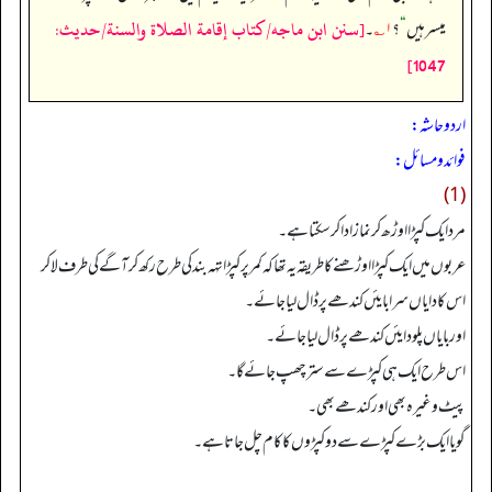
[سنن ابن ماجه/كتاب إقامة الصلاة والسنة/حدیث:
میسر ہیں
“
؟
۱؎
۔
1047]
اردو حاشہ:
فوائد و مسائل:
(1)
مرد ایک کپڑا اوڑھ کر نماز ادا کرسکتاہے۔
عربوں میں ایک کپڑا اوڑھنے کا طریقہ یہ تھا کہ کمر پر کپڑا تہہ بند کی طرح رکھ کر آگے کی طرف لاکر
اس کا دایاں سرا بایئں کندھے پر ڈال لیا جائے۔
اور بایاں پلو دایئں کندھے پر ڈال لیا جائے۔
اس طرح ایک ہی کپڑے سے ستر چھپ جائے گا۔
پیٹ وغیرہ بھی اور کندھے بھی۔
گویا ایک بڑے کپڑے سے دو کپڑوں کا کام چل جاتا ہے۔