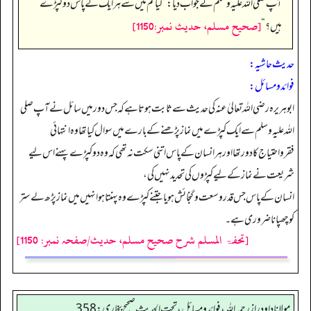
آپ صلی اللہ علیہ وسلم نے جواب دیا:
”
کیا تم میں سے ہر ایک کے پاس دو کپڑے
[صحيح مسلم، حديث نمبر:1150]
ہیں؟
“
حدیث حاشیہ:
فوائد ومسائل:
ابو ہریرہ رضی اللہ تعالیٰ عنہ کی حدیث سے ثابت ہوتا ہے کہ جس دور میں سائل نے آپ صلی
اللہ علیہ وسلم سے ایک کپڑے میں نماز پڑھنے کے بارے میں سوال کیا تھا وہ انتہائی
فقرواحتیاج کا دور تھا اور ہر انسان کے پاس اتنی سکت نہ تھی کہ وہ دو کپڑے پہنے اس لیے
شریعت نے نماز کے لیے کپڑوں کی تحدید نہیں کی،
انسان کے پاس جس قدروسعت وگنجائش ہو یا جتنے کپڑے وہ پہنتا ہو انہیں میں نماز پڑھ لے ستر
کو چھپانا ضروری ہے۔
[تحفۃ المسلم شرح صحیح مسلم، حدیث/صفحہ نمبر: 1150]
مولانا داود راز رحمه الله، فوائد و مسائل، تحت الحديث صحيح بخاري: 358