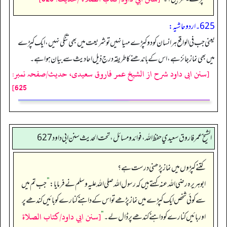
625۔ اردو حاشیہ:
یعنی جب فی الواقع ہر انسان کو دو کپڑے مہیا نہیں تو شریعت میں بھی تنگی نہیں، ایک کپڑے
میں بھی نماز جائز ہے، اس کے باندھنے کا طریقہ درج ذیل احادیث سے بیان ہوا ہے۔
[سنن ابی داود شرح از الشیخ عمر فاروق سعیدی، حدیث/صفحہ نمبر:
625]
الشيخ عمر فاروق سعيدي حفظ الله، فوائد و مسائل، تحت الحديث سنن ابي داود 627
کتنے کپڑوں میں نماز پڑھنی درست ہے؟
ابوہریرہ رضی اللہ عنہ کہتے ہیں کہ رسول اللہ صلی اللہ علیہ وسلم نے فرمایا:
”
جب تم میں
سے کوئی شخص ایک کپڑے میں نماز پڑھے تو اس کے داہنے کنارے کو بائیں کندھے پر
[سنن ابي داود/كتاب الصلاة
اور بائیں کنارے کو داہنے کندھے پر ڈال لے۔‏‏‏‏
“