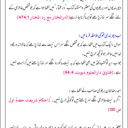
دیوبندیوں اور بریلویوں کی معتبر و مستند کتاب
”
در مختار
“
میں لکھا ہوا ہے کہ جو شخص عاجزی کے
[الدرالمختار مع رد المختار 474/1]
لئے ننگے سر نماز پڑھے تو ایسا کرنا جائز ہے
اب دیوبندی فتویٰ ملاحظہ فرمائیں:
سوال: ایک کتاب میں لکھا ہے کہ جو شخص ننگے سر اس نیت سے نماز پڑھے کہ عاجزانہ درگاہ
خدا میں حاضر ہو تو کچھ حرج نہیں۔
جواب: یہ تو کتب فقہ میں بھی لکھا ہے کہ بہ نیت مذکورہ ننگے سر نماز پڑھنے میں کراہت نہیں
[فتاويٰ دارالعلوم ديوبند 94/4]
ہے۔
احمد رضاخان بریلوی صاحب نے لکھا ہے:
[احكام شريعت حصهٔ اول
”
اگر بہ نیت عاجزی ننگے سر پڑھتے ہیں تو کوئی حرج نہیں۔
“
ص 130]
بعض مساجد میں نماز کے دوران میں سر ڈھانپنے کو بہت اہمیت دی جاتی ہے، اس لئے انہوں