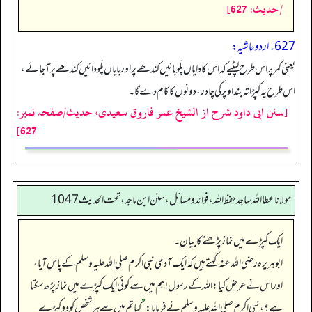
/حدیث: 627]
627۔ اردو حاشیہ:
یعنی کمر پر اس طرح لپٹیے کہ اس کا دایاں پلّو بائیں کندھے پر اور بایاں پلّو دائیں کندھے پر آ جائے،
اس طرح یہ کپڑا تہ بند اوپر کی چادر، دونوں کا کام دے گا۔
[سنن ابی داود شرح از الشیخ عمر فاروق سعیدی، حدیث/صفحہ نمبر:
627]
مولانا عطا الله ساجد حفظ الله، فوائد و مسائل، سنن ابن ماجه، تحت الحديث1047
ایک کپڑے میں نماز پڑھنے کا بیان۔
ابوہریرہ رضی اللہ عنہ کہتے ہیں کہ ایک آدمی نبی اکرم صلی اللہ علیہ وسلم کے پاس آیا،
اور اس نے عرض کیا: اللہ کے رسول! ہم میں سے کوئی ایک کپڑے میں نماز پڑھ سکتا
ہے؟، نبی اکرم صلی اللہ علیہ وسلم نے فرمایا:
”
کیا تم میں سے ہر شخص کو دو کپڑے