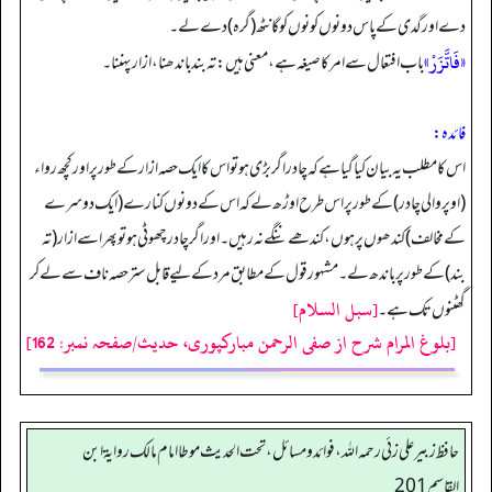
دے اور گدی کے پاس دونوں کونوں کو گانٹھ (گرہ) دے لے۔
«فَاتَّزَرْ»
باب افتعال سے امر کا صیغہ ہے، معنی ہیں: تہ بند باندھنا، ازار پہننا۔
فائدہ:
اس کا مطلب یہ بیان کیا گیا ہے کہ چادر اگر بڑی ہو تو اس کا ایک حصہ ازار کے طور پر اور کچھ رواء
(اوپر والی چادر) کے طور پر اس طرح اوڑھ لے کہ اس کے دونوں کنارے (ایک دوسرے
کے مخالف) کندھوں پر ہوں، کندھے ننگے نہ رہیں۔ اور اگر چادر چھوٹی ہو تو پھر اسے ازار (تہ
بند) کے طور پر باندھ لے۔ مشہور قول کے مطابق مرد کے لیے قابل ستر حصہ ناف سے لے کر
[سبل السلام]
گھٹنوں تک ہے۔
[بلوغ المرام شرح از صفی الرحمن مبارکپوری، حدیث/صفحہ نمبر: 162]
حافظ زبير على زئي رحمه الله، فوائد و مسائل، تحت الحديث موطا امام مالك رواية ابن
القاسم 201