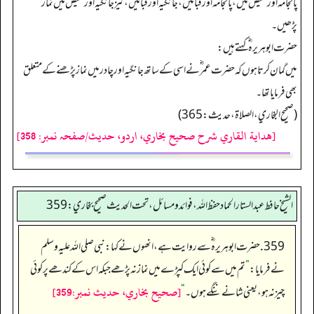
پائجامہ اور قمیص میں، پائجامہ اورقبا میں، جانگیہ اور قبا میں، نیز جانگیہ اور قمیص میں نما ز
پڑھیں۔
حضرت ابوہریرہ ؓ کہتے ہیں:
میں گمان کرتا ہوں کہ حضرت عمر ؓ نے اسی کے ساتھ جانگیہ اورچادر میں نماز پڑھنے کے متعلق
بھی فرمایا تھا۔
(صحیح البخاري، الصلاة، حدیث: 365)
[هداية القاري شرح صحيح بخاري، اردو، حدیث/صفحہ نمبر: 358]
الشيخ حافط عبدالستار الحماد حفظ الله، فوائد و مسائل، تحت الحديث صحيح بخاري:359
359. حضرت ابوہریرہ ؓ سے روایت ہے، انھوں نے کہا: نبی صلی اللہ علیہ وسلم
نے فرمایا:
”
تم میں سے کوئی ایک کپڑے میں نماز نہ پڑھے جبکہ اس کے کندھے پر کوئی
[صحيح بخاري، حديث نمبر:359]
چیز نہ ہو، یعنی شانے ننگے ہوں۔
“