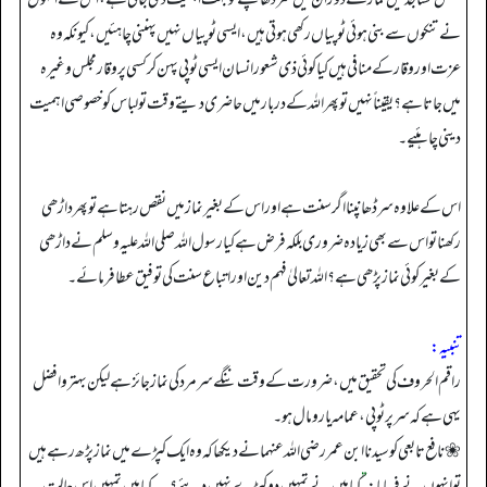
نے تنکوں سے بنی ہوئی ٹوپیاں رکھی ہوتی ہیں، ایسی ٹوپیاں نہیں پہننی چاہئیں، کیونکہ وہ
عزت اور وقار کے منافی ہیں کیا کوئی ذی شعور انسان ایسی ٹوپی پہن کر کسی پروقار مجلس وغیرہ
میں جاتا ہے؟ یقیناً نہیں تو پھر اللہ کے دربار میں حاضری دیتے وقت تو لباس کو خصوصی اہمیت
دینی چاہئیے۔
اس کے علاوہ سر ڈھانپنا اگر سنت ہے اور اس کے بغیر نماز میں نقص رہتا ہے تو پھر داڑھی
رکھنا تو اس سے بھی زیادہ ضروری بلکہ فرض ہے کیا رسول اللہ صلی اللہ علیہ وسلم نے داڑھی
کے بغیر کوئی نماز پڑھی ہے؟ اللہ تعالیٰ فہم دین اور اتباع سنت کی توفیق عطا فرمائے۔
تنبیہ:
راقم الحروف کی تحقیق میں، ضرورت کے وقت ننگے سر مرد کی نماز جائز ہے لیکن بہتر و افضل
یہی ہے کہ سر پر ٹوپی، عمامہ یا رومال ہو۔
❀ نافع تابعی کو سیدنا ابن عمر رضی اللہ عنہما نے دیکھا کہ وہ ایک کپڑے میں نماز پڑھ رہے ہیں
تو انہوں نے فرمایا:
”
کیا میں نے تمہیں دو کپڑے نہیں دیئے؟ …کیا میں تمہیں اس حالت