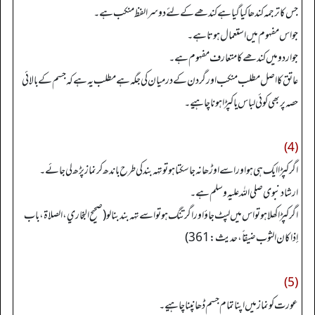
جس کا ترجمہ کندھا کیا گیا ہے کندھے کےلئے دوسرا لفظ منکب ہے۔
جو اس مفہوم میں استعمال ہوتا ہے۔
جو اردو میں کندھے کا متعارف مفہوم ہے۔
عاتق کا اصل مطلب منکب اور گردن کے درمیان کی جگہ ہے مطلب یہ ہے کہ جسم کے بالائی
حصہ پر بھی کوئی لباس یا کپڑا ہونا چاہیے۔
(4)
اگر کپڑا ایک ہی ہو اور اسے اوڑھا نہ جا سکتا ہو تو تہہ بند کی طرح باندھ کر نماز پڑھ لی جائے۔
ارشاد نبوی صلی اللہ علیہ وسلم ہے۔
اگر کپڑا کھلا ہوتو اس میں لپٹ جاؤ اور اگر تنگ ہو تو اسے تہہ بند بنا لو (صحیح البخاري، الصلاة، باب
إذا کان الثوب ضیقاً، حدیث: 361)
(5)
عورت کو نماز میں اپنا تمام جسم ڈھانپنا چاہیے۔