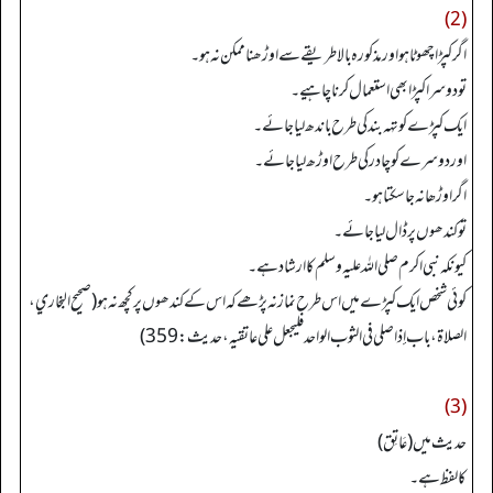
(2)
اگر کپڑا چھوٹا ہو اور مذکورہ بالاطریقے سے اوڑھنا ممکن نہ ہو۔
تودوسرا کپڑا بھی استعمال کرنا چاہیے۔
ایک کپڑے کو تہہ بند کی طرح باندھ لیا جائے۔
اور دوسرے کو چادر کی طرح اوڑھ لیا جائے۔
اگر اوڑھا نہ جا سکتا ہو۔
تو کندھوں پر ڈال لیا جائے۔
کیونکہ نبی اکرم صلی اللہ علیہ وسلم کا ارشاد ہے۔
کوئی شخص ایک کپڑے میں اس طرح نماز نہ پڑھے کہ اس کے کندھوں پر کچھ نہ ہو (صحیح البخاري،
الصلاة، باب إذا صلی فی الثوب الواحد فلیجعل علی عاتقیه، حدیث: 359)
(3)
حدیث میں (عَاتِق)
کالفظ ہے۔