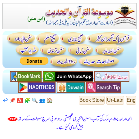
↩️
📌
🅰️
🧩
🔍
👥
🏠
Book Store
Ur-Latn
Eng
الحمدللہ! حدیث مبارک کی کتاب السنن الكبرى للبيهقي اردو عربی سرچ سہولت کے ساتھ
پیش کر دی گئی ہے۔