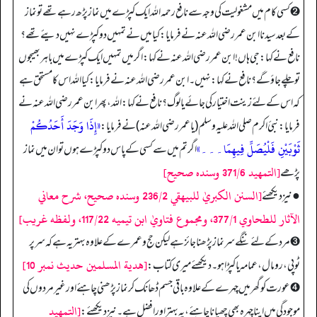
➋ کسی کام میں مشغولیت کی وجہ سے نافع رحمہ اللہ ایک کپڑے میں نماز پڑھ رہے تھے تو نماز
کے بعد سیدنا ابن عمر رضی اللہ عنہ نے فرمایا: کیا میں نے تمہیں دو کپڑے نہیں دیئے تھے؟
نافع نے کہا: جی ہاں! ابن عمر رضی اللہ عنہ نے کہا: اگر میں تمہیں ایک کپڑے میں باہر بھیجوں
تو چلے جاؤ گے؟ نافع نے کہا: نہیں۔ ابن عمر رضی اللہ عنہ نے فرمایا: کیا اللہ اس کا مستحق ہے
کہ اس کے لئے زینت اختیار کی جائے یا لوگ؟ نافع نے کہا: اللہ، پھر ابن عمر رضی اللہ عنہ نے
«إِذَا وَجَدَ أَحَدُكُمْ
فرمایا: نبیٔ اکرم صلی اللہ علیہ وسلم (یا عمر رضی اللہ عنہ) نے فرمایا:
ثَوْبَيْنِ فَلْيُصَلِّ فِيهِمَا۔۔۔»
اگر تم میں سے کسی کے پاس دو کپڑے ہوں تو ان میں نماز
[التمهيد 371/6 وسنده صحيح]
پڑھے
[السنن الكبريٰ للبيهقي 236/2 وسنده صحيح، شرح معاني
● نیز دیکھئے
الآثار للطحاوي 377/1، ومجموع فتاويٰ ابن تيميه 117/22، ولفظه غريب]
➌ مرد کے لئے ننگے سر نماز پڑھنا جائز ہے لیکن حج و عمرے کے علاوہ بہتر یہ ہے کہ سر پر
[هدية المسلمين حديث نمبر 10]
ٹوپی، رومال، عمامہ یا کپڑا ہو۔ دیکھئے میری کتاب:
➍ عورت کو گھر میں چہرے کے علاوہ باقی جسم ڈھانک کر نماز پڑھنی چاہئے اور غیر مردوں کی
[التمهيد
موجودگی میں اپنا چہرہ بھی چھپانا چاہئے، یہ بہتر اور افضل ہے۔ نیز دیکھئے: