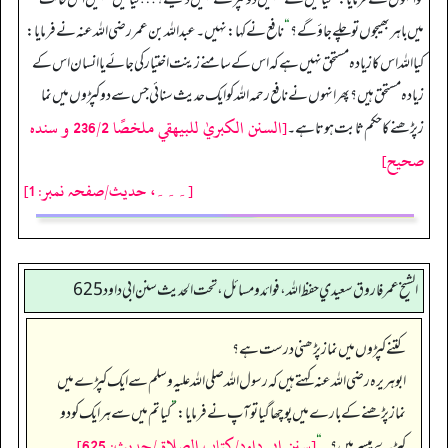
میں باہر بھیجوں تو چلے جاؤ گے؟
“
نافع نے کہا: نہیں۔ عبداللہ بن عمر رضی اللہ عنہ نے فرمایا:
کیا اللہ اس کا زیادہ مستحق نہیں ہے کہ اس کے سامنے زینت اختیار کی جائے یا انسان اس کے
زیادہ مستحق ہیں؟ پھر انہوں نے نافع رحمہ اللہ کو ایک حدیث سنائی جس سے دو کپڑوں میں نما
[السنن الكبريٰ للبيهقي ملخصًا 236/2 و سنده
زپڑھنے کا حکم ثابت ہوتا ہے۔
صحيح]
[۔۔۔، حدیث/صفحہ نمبر: 1]
الشيخ عمر فاروق سعيدي حفظ الله، فوائد و مسائل، تحت الحديث سنن ابي داود 625
کتنے کپڑوں میں نماز پڑھنی درست ہے؟
ابوہریرہ رضی اللہ عنہ کہتے ہیں کہ رسول اللہ صلی اللہ علیہ وسلم سے ایک کپڑے میں
نماز پڑھنے کے بارے میں پوچھا گیا تو آپ نے فرمایا:
”
کیا تم میں سے ہر ایک کو دو
[سنن ابي داود/كتاب الصلاة /حدیث: 625]
کپڑے میسر ہیں؟۔‏‏‏‏
“