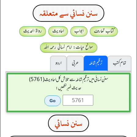
سنن نسائي سے متعلقہ
کتاب تعارف
ابواب
احادیث
رواۃ الحدیث
سوانح حیات: امام نسائی رحمہ اللہ
تمام کتب
ترقیم شاملہ
عربی
اردو
سنن نسائی میں ترقیم شاملہ سے تلاش کل احادیث (5761)
حدیث نمبر لکھیں:
سنن نسائي