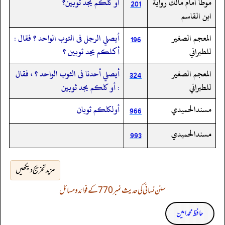
موطا امام مالك رواية
او كلكم يجد ثوبين؟
201
ابن القاسم
المعجم الصغير
أيصلي الرجل فى الثوب الواحد ؟ فقال :
196
للطبراني
أكلكم يجد ثوبين ؟
المعجم الصغير
أيصلي أحدنا فى الثوب الواحد ؟ ، فقال
324
للطبراني
: أو كلكم يجد ثوبين
مسندالحميدي
أولكلكم ثوبان
966
مسندالحميدي
993
مزید تخریج دیکھیں
سنن نسائی کی حدیث نمبر 770 کے فوائد و مسائل
حافظ محمد امین