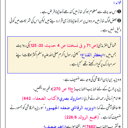
فوائد:
➊ اس حدیث سے معلوم ہوا کہ نماز میں کندھے ڈھانپنا فرض ہے۔
➋ بعض لوگ نماز میں مردوں پر سر ڈھانپنا لازمی قرار دیتے ہیں لیکن اس کی شریعت میں کوئی
دلیل نہیں ہے۔
[ص 71 و فى نسختنا ص 4 حديث: 33، 125]
شمائل الترمذی
کی روایت
«يكثر القناع»
جس میں:
”
یعنی رسول اکرم صلی اللہ علیہ وسلم اکثر اوقات اپنے
سر مبارک پر کپڑا رکھتے تھے
“
آیا ہے۔
وہ یزید بن ابان الرقاشی کی وجہ سے ضعیف ہے،
[ج11 ص 270]
یزید پر جرح کے لئے تہذیب التہذیب
وغیرہ دیکھیں،
«متروك بصري»
[كتاب الضعفاء: 642]
◈ امام نسائی رحمه الله نے فرمایا:
«ويزيد الرقاشي ضعفه الجهمور»
◈ حافظ ہیثمی نے کہا:
”
اور یزید الرقاشی کو جمہور نے
[مجمع الزوائد 226/6]
ضعیف کہا ہے۔
“
[7683]
«زاهد ضعيف»
◈ تقریب التہذیب
میں لکھا ہوا ہے