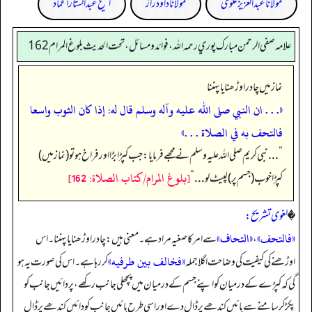
مولانا عبد العزیز علوی
مولانا داود راز
الشیخ عبدالستار الحماد
علامه صفي الرحمن مبارك پوري رحمه الله، فوائد و مسائل، تحت الحديث بلوغ المرام 162
نماز میں چادر اوڑھنا یا پہننا
«. . . ان النبي صلى الله عليه وآله وسلم قال له: ‏‏‏‏إذا كان الثوب واسعا
فالتحف به في الصلاة . . .»
”
. . . نبی کریم صلی اللہ علیہ وسلم نے مجھے فرمایا: جب کپڑا بڑا اور فراخ ہو تو (نماز میں)
[بلوغ المرام/كتاب الصلاة: 162]
کپڑا خوب (جسم پر) لپیٹ لو . . .
“
�
لغوی تشریح:
«فالتحف»
«التحاف»
،
سے امر کا صغیہ مراد ہے۔ معنی ہیں: چادر اوڑھنا یا پہننا۔ اس
«فخالف بين طرفيه»
اوڑھنے کی کیفیت کی وضاحت اگلا جملہ
کر رہا ہے۔ اس کی صورت یہ ہو
گی کہ کپڑے کے درمیان کو اپنے جسم کے درمیان میں پچھلی جانب رکھے، پر دائیں جانب کو
پکڑ کر سامنے سے بائیں کندھے پر ڈال دے اور اسی طرح بائیں جانب کو دائیں کندھے پر ڈال