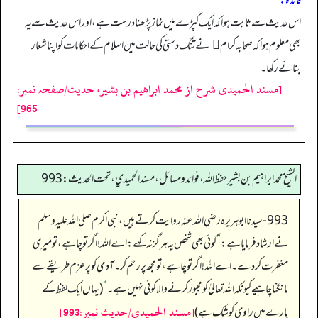
فائدہ:
اس حدیث سے ثابت ہوا کہ ایک کپڑے میں نماز پڑھنا درست ہے، اور اس حدیث سے یہ
بھی معلوم ہوا کہ صحابہ کرام ﷡ نے تنگ دستی کی حالت میں اسلام کے احکامات کو اپنا شعار
بنائے رکھا۔
[مسند الحمیدی شرح از محمد ابراهيم بن بشير، حدیث/صفحہ نمبر:
965]
الشيخ محمد ابراهيم بن بشير حفظ الله، فوائد و مسائل، مسند الحميدي، تحت الحديث:993
993- سیدنا ابوہریرہ رضی اللہ عنہ روایت کرتے ہیں، نبی اکرم صلی اللہ علیہ وسلم
نے ارشاد فرمایا ہے:
”
کوئی بھی شخص یہ ہر گز نہ کہے: اے اللہ! اگر تو چاہے، تو میری
مغفرت کردے۔ اے اللہ! اگر تو چاہے، تو مجھ پر رحم کر۔ آدمی کو پر عزم طریقے سے
مانگنا چاہیے کیونکہ اللہ تعالیٰ کو مجبور کرنے والا کوئی نہیں ہے۔‏‏‏‏
“
(یہاں ایک لفظ کے
[مسند الحمیدی/حدیث نمبر:993]
بارے میں راوی کو شک ہے)