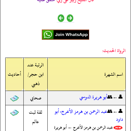
الرواة الحديث:
الرتبة عند
اسم الشهرة
ابن حجر/
أحاديث
ذهبي
👤←👥
أبو هريرة الدوسي
صحابي
👤←👥
عبد الرحمن بن هرمز الأعرج، أبو
ثقة ثبت
داود
عالم
عبد الرحمن بن هرمز الأعرج ← أبو هريرة