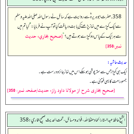
358. حضرت ابوہریرہ ؓ سے روایت ہے کہ سائل نے رسول اللہ صلی اللہ علیہ وسلم
سے ایک کپڑے میں نماز پڑھنے کی بابت دریافت کیا تو آپ نے فرمایا:
”
کیا تم میں
[صحيح بخاري، حديث
سے ہر ایک کے پاس دو کپڑے ہوتے ہیں؟
“
نمبر:358]
حدیث حاشیہ:
ایک ہی کپڑا جس سے ستر پوشی ہوسکے اس میں نماز جائزو درست ہے۔
جمہورامت کا یہی فتویٰ ہے۔
[صحیح بخاری شرح از مولانا داود راز، حدیث/صفحہ نمبر: 358]
الشيخ حافط عبدالستار الحماد حفظ الله، فوائد و مسائل، تحت الحديث صحيح بخاري:358