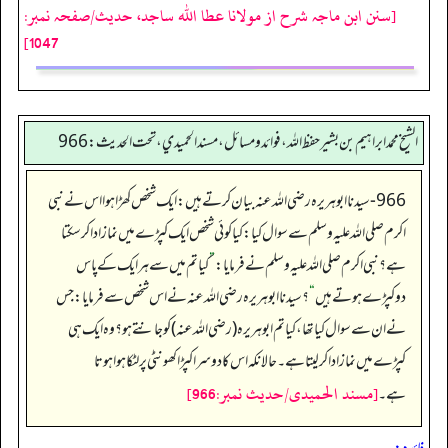
[سنن ابن ماجہ شرح از مولانا عطا الله ساجد، حدیث/صفحہ نمبر:
1047]
الشيخ محمد ابراهيم بن بشير حفظ الله، فوائد و مسائل، مسند الحميدي، تحت الحديث:966
966- سیدنا ابوہریرہ رضی اللہ عنہ بیان کرتے ہیں: ایک شخص کھڑا ہوا اس نے نبی
اکرم صلی اللہ علیہ وسلم سے سوال کیا: کیا کوئی شخص ایک کپڑے میں نماز ادا کرسکتا
ہے؟ نبی اکرم صلی اللہ علیہ وسلم نے فرمایا:
”
کیا تم میں سے ہر ایک کے پاس
دوکپڑے ہوتے ہیں
“
؟ سیدنا ابوہریرہ رضی اللہ عنہ نے اس شخص سے فرمایا: جس
نے ان سے سوال کیا تھا، کیا تم ابوہریرہ (رضی اللہ عنہ)کو جانتے ہو؟ وہ ایک ہی
کپڑے میں نماز ادا کرلیتا ہے۔ حالانکہ اس کا دوسرا کپڑا کھونٹی پر لٹکا ہوا ہوتا
[مسند الحمیدی/حدیث نمبر:966]
ہے۔