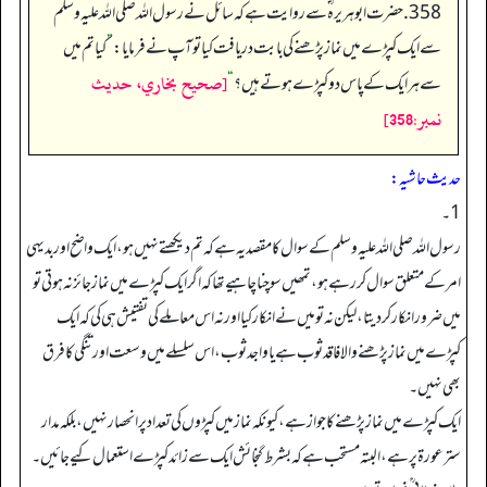
358. حضرت ابوہریرہ ؓ سے روایت ہے کہ سائل نے رسول اللہ صلی اللہ علیہ وسلم
سے ایک کپڑے میں نماز پڑھنے کی بابت دریافت کیا تو آپ نے فرمایا:
”
کیا تم میں
[صحيح بخاري، حديث
سے ہر ایک کے پاس دو کپڑے ہوتے ہیں؟
“
نمبر:358]
حدیث حاشیہ:
1۔
رسول اللہ صلی اللہ علیہ وسلم کے سوال کا مقصد یہ ہے کہ تم دیکھتے نہیں ہو، ایک واضح اور بدیہی
امر کے متعلق سوال کر رہے ہو، تمھیں سوچنا چاہیے تھا کہ اگر ایک کپڑے میں نماز جائز نہ ہوتی تو
میں ضرور انکارکردیتا، لیکن نہ تو میں نے انکار کیا اور نہ اس معاملے کی تفتیش ہی کی کہ ایک
کپڑے میں نماز پڑھنے والا فاقد ثوب ہے یا واجد ثوب، اس سلسلے میں وسعت اورتنگی کا فرق
بھی نہیں۔
ایک کپڑے میں نماز پڑھنے کا جواز ہے، کیونکہ نماز میں کپڑوں کی تعداد پر انحصار نہیں، بلکہ مدار
سترعورۃ پر ہے، البتہ مستحب ہے کہ بشرط گنجائش ایک سے زائد کپڑے استعمال کیے جائیں۔