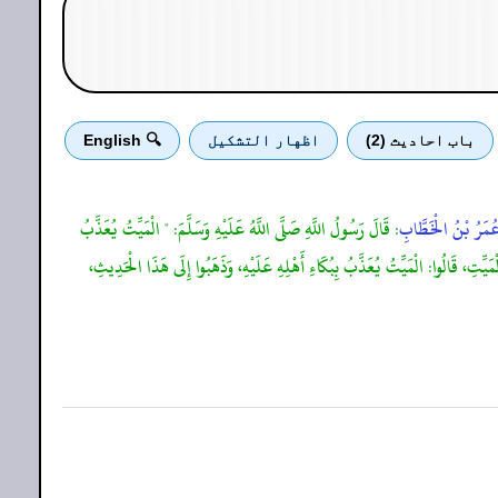
باب احادیث (2)
اظهار التشكيل
🔍 English
ُمَرُ بْنُ الْخَطَّابِ
: قَالَ رَسُولُ اللَّهِ صَلَّى اللَّهُ عَلَيْهِ وَسَلَّمَ: " الْمَيِّتُ يُعَذَّبُ
ِ، قَالُوا: الْمَيِّتُ يُعَذَّبُ بِبُكَاءِ أَهْلِهِ عَلَيْهِ، وَذَهَبُوا إِلَى هَذَا الْحَدِيثِ،