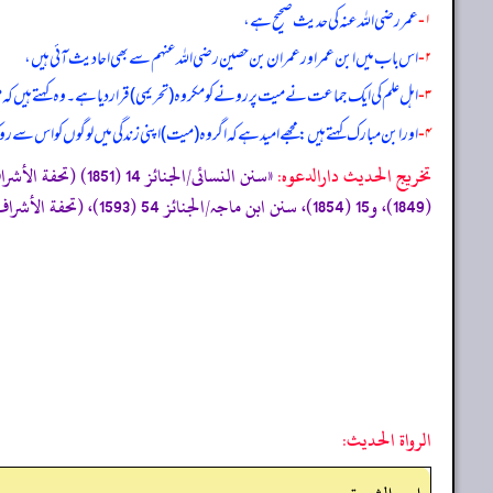
۱-
عمر رضی الله عنہ کی حدیث صحیح ہے،
۲-
اس باب میں ابن عمر اور عمران بن حصین رضی الله عنہم سے بھی احادیث آئی ہیں،
۳-
اہل علم کی ایک جماعت نے میت پر رونے کو مکروہ (تحریمی) قرار دیا ہے۔ وہ کہتے ہیں ک
۴-
اور ابن مبارک کہتے ہیں: مجھے امید ہے کہ اگر وہ (میت) اپنی زندگی میں لوگوں کو اس سے روکتا
تخریج الحدیث دارالدعوہ:
(1849)، و15 (1854)، سنن ابن ماجہ/الجنائز 54 (1593)، (تحفة الأشراف: 9031)، مسند احمد (1/26، 36، 47، 50، 51، 54)، من غیر ہذا الوجہ۔و راجع أیضا مسند احمد (6/281)»
الرواة الحديث: