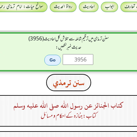
 تعارف
ابواب
احادیث
رواۃ الحدیث
سوانح حیات: امام ترمذی رحمہ 
سنن ترمذی میں ترقیم شاملہ سے تلاش کل احادیث (3956)
حدیث نمبر لکھیں:
سنن ترمذي
كتاب الجنائز عن رسول الله صلى الله عليه وسلم
کتاب: جنازہ کے احکام و مسائل