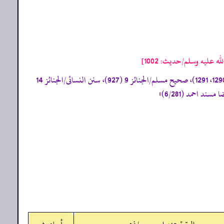
 عليه وسلم/حدیث: 1002]
«سنن النسائی/الجنائز 14 (1851) (تحفة الأشراف: 10527) (صحیح) وأخرجہ کل من: صحیح البخاری/الجنائز 32 (1287)، و33 (1290، 1291)، صحیح مسلم/الجنائز 9 (927)، سنن النسائی/الجنائز 14