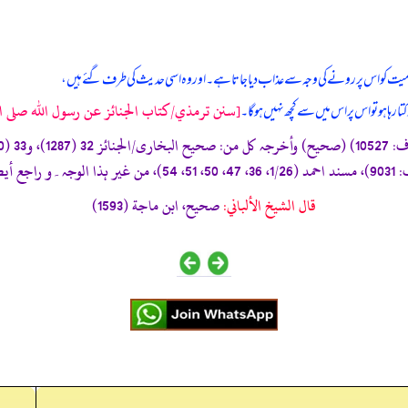
ہ میت کو اس پر رونے کی وجہ سے عذاب دیا جاتا ہے۔ اور وہ اسی حدیث کی طرف گئے ہیں،
[سنن ترمذي/كتاب الجنائز عن رسول الله صلى الله
 رہا ہو تو اس پر اس میں سے کچھ نہیں ہو گا۔
قال الشيخ الألباني:
صحيح، ابن ماجة (1593)