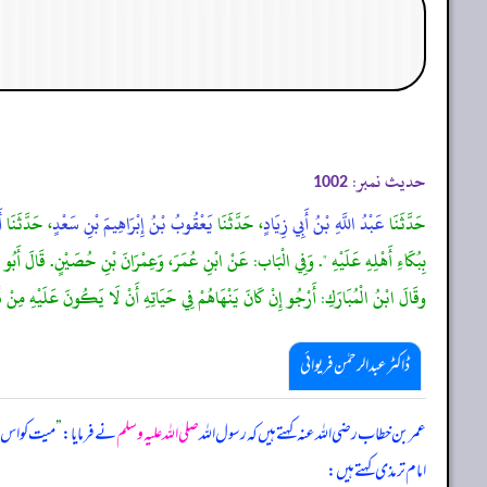
حدیث نمبر:
1002
حَدَّثَنَا
عَبْدُ اللَّهِ بْنُ أَبِي زِيَادٍ
، حَدَّثَنَا
يَعْقُوبُ بْنُ إِبْرَاهِيمَ بْنِ سَعْدٍ
، حَدَّثَنَا
أ
بِبُكَاءِ أَهْلِهِ عَلَيْهِ ". وَفِي الْبَاب: عَنْ ابْنِ عُمَرَ، وَعِمْرَانَ بْنِ حُصَيْنٍ. قَالَ أَبُو
وقَالَ ابْنُ الْمُبَارَكِ: أَرْجُو إِنْ كَانَ يَنْهَاهُمْ فِي حَيَاتِهِ أَنْ لَا يَكُونَ عَلَيْهِ مِنْ 
ڈاکٹر عبدالرحمٰن فریوائی
عمر بن خطاب رضی الله عنہ کہتے ہیں کہ
رسول اللہ
صلی اللہ علیہ وسلم
نے فرمایا:
”
میت کو اس ک
امام ترمذی کہتے ہیں: