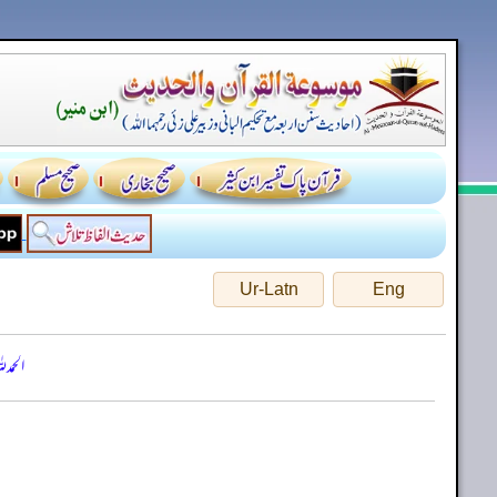
Ur-Latn
Eng
الحمد