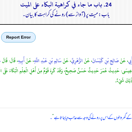
24. باب ما جاء في كراهية البكاء على الميت
باب: میت پر (آواز سے) رونے کی کراہت کا بیان۔
Report Error
َبِي
، عَنْ
صَالِحِ بْنِ كَيْسَانَ
، عَنْ
الزُّهْرِيِّ
، عَنْ
سَالِمِ بْنِ عَبْدِ اللَّهِ
، عَنْ
أَبِيهِ
، قَالَ: قَالَ
ع
 عِيسَى: حَدِيثُ عُمَرَ حَدِيثٌ حَسَنٌ صَحِيحٌ، وَقَدْ كَرِهَ قَوْمٌ مِنْ أَهْلِ الْعِلْمِ الْبُكَاءَ عَلَى الْمَيِّت
ذَلِكَ شَيْءٌ.
ے گھر والوں کے اس پر رونے کی وجہ سے عذاب دیا جاتا ہے
“
۔