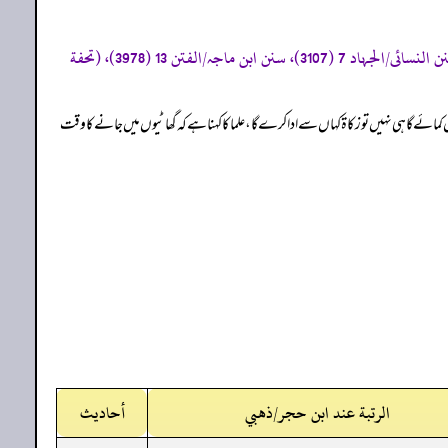
«صحیح البخاری/الجہاد 2 (2786)، والرقاق 34 (6494)، صحیح مسلم/الإمارة 34 (1888)، سنن ابی داود/ الجہاد 5 (2485)، سنن النسائی/الجہاد 7 (3107)، سنن ابن ماجہ/الفتن 13 (3978)، (تحفة
ئے گا ہی نہیں تو زکاۃ کہاں سے ادا کرے گا، علما کا کہنا ہے کہ گھاٹیوں میں جانے کا وقت
الرتبة عند ابن حجر/ذهبي
أحاديث