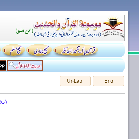
Ur-Latn
Eng
الحمد