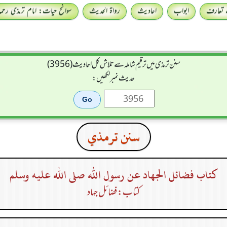
 تعارف
ابواب
احادیث
رواۃ الحدیث
سوانح حیات: امام ترمذی رحمہ 
سنن ترمذی میں ترقیم شاملہ سے تلاش کل احادیث (3956)
حدیث نمبر لکھیں:
سنن ترمذي
كتاب فضائل الجهاد عن رسول الله صلى الله عليه وسلم
کتاب: فضائل جہاد