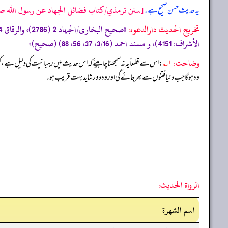
[سنن ترمذي/كتاب فضائل الجهاد عن رسول الله صلى ا
یہ حدیث حسن صحیح ہے۔
تخریج الحدیث دارالدعوہ:
الأشراف: 4151)، و مسند احمد (3/16، 37، 56، 88) (صحیح)»
وضاحت:
۱؎
: اس سے قطعاً یہ نہ سمجھنا چاہیئے کہ اس حدیث میں رہبانیت کی دلیل ہے، 
وہ ہو گا جب دنیا فتنوں سے بھر جائے گی اور وہ دور شاید بہت قریب ہو۔
الرواة الحديث:
اسم الشهرة