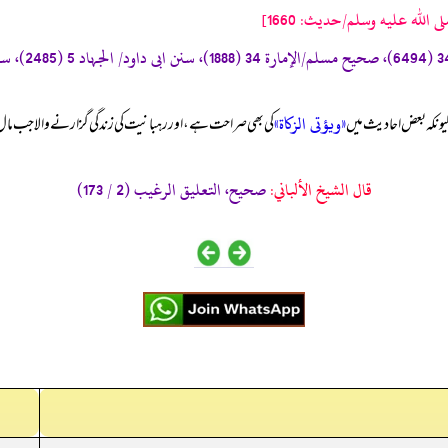
لله عليه وسلم/حدیث: 1660]
«ويؤتى الزكاة»
کیونکہ بعض احادیث میں
کی بھی صراحت ہے، اور رہبانیت کی زندگی گزارنے والا جب مال کما
قال الشيخ الألباني:
صحيح، التعليق الرغيب (2 / 173)