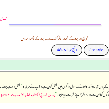
[سنن ت
تخریج الحدیث کے تحت دیگر کتب سے حدیث کے فوائد و مسائل
مولانا داود راز
الشیخ عبدالستار الحماد
م کے پاس آیا، اور کہا: اللہ کے رسول! لوگوں میں افضل کون ہے؟ آپ نے فرمایا:
”
افضل وہ ہے جو اللہ
[سنن نسائي/كتاب الجهاد/حدیث: 3107]
لوگوں کو (ان سے دور رہ کر) اپنے شر سے بچاتا ہو۔‏‏‏‏
“