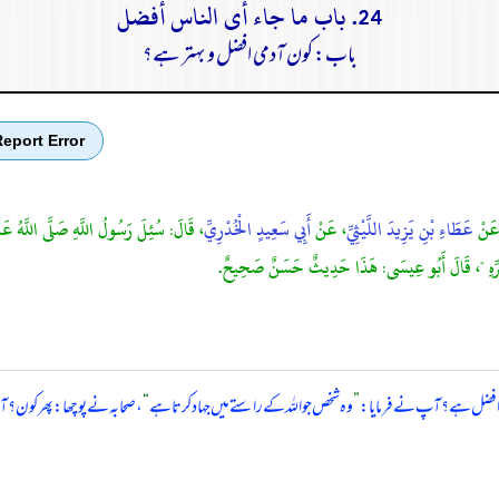
24. باب ما جاء أى الناس أفضل
باب: کون آدمی افضل و بہتر ہے؟
eport Error
عَنْ
عَطَاءِ بْنِ يَزِيدَ اللَّيْثِيِّ
، عَنْ
أَبِي سَعِيدٍ الْخُدْرِيِّ
، قَالَ: سُئِلَ رَسُولُ اللَّهِ صَلَّى اللَّهُ عَل
 شَرِّهِ "، قَالَ أَبُو عِيسَى: هَذَا حَدِيثٌ حَسَنٌ صَحِيحٌ.
ی افضل ہے؟ آپ نے فرمایا:
”
وہ شخص جو اللہ کے راستے میں جہاد کرتا ہے
“
، صحابہ نے پوچھا: پھر کون؟ 