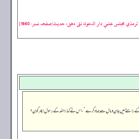
رمذي مجلس علمي دار الدعوة، نئى دهلى، حدیث/صفحہ نمبر: 1660]
 کے راستے میں جان و مال سے جہاد کرے
“
، اس نے کہا: اللہ کے رسول! پھر کون؟