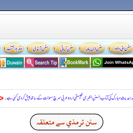
للہ! حدیث مبارک کی کتاب السنن الكبرى للبيهقي اردو عربی سرچ سہولت کے ساتھ پیش کر دی گئی ہے۔
سنن ترمذي سے متعلقہ