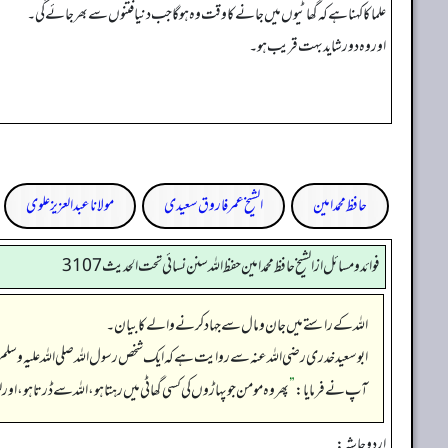
علما کا کہنا ہے کہ گھاٹیوں میں جانے کا وقت وہ ہوگا جب دنیا فتنوں سے بھر جائے گی۔
اوروہ دورشاید بہت قریب ہو۔
حافظ محمد امین
الشیخ عمر فاروق سعیدی
مولانا عبد العزیز علوی
فوائد ومسائل از الشيخ حافظ محمد امين حفظ الله سنن نسائي تحت الحديث3107
اللہ کے راستے میں جان و مال سے جہاد کرنے والے کا بیان۔
ابو سعید خدری رضی الله عنہ سے روایت ہے کہ ایک شخص رسول اللہ صلی اللہ علیہ وسل
آپ نے فرمایا:
”
پھر وہ مومن جو پہاڑوں کی کسی گھاٹی میں رہتا ہو، اللہ سے ڈرتا ہو، اور 
اردو حاشہ: