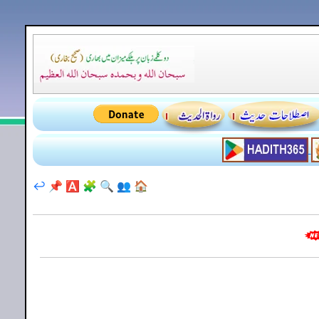
↩️
📌
🅰️
🧩
🔍
👥
🏠