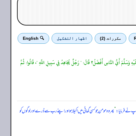
R
مكررات (2)
اظهار التشكيل
🔍 English
َيْهِ وَسَلَّمَ أَيُّ النَّاسِ أَفْضَلُ؟ قَالَ: " رَجُلٌ يُجَاهِدُ فِي سَبِيلِ اللَّهِ "، قَالُوا: ثُمَّ
آپ نے فرمایا:
”
پھر وہ مومن جو کسی گھاٹی میں اکیلا ہو اور اپنے رب سے ڈرے اور لوگوں کو