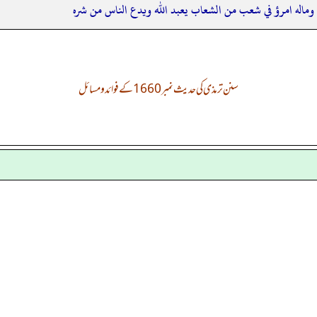
 وماله امرؤ في شعب من الشعاب يعبد الله ويدع الناس من شره
سنن ترمذی کی حدیث نمبر 1660 کے فوائد و مسائل