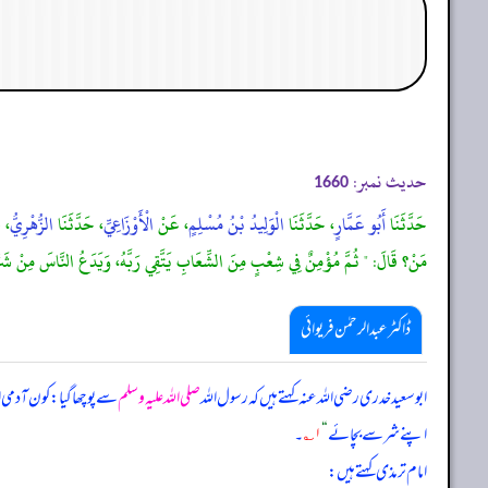
حدیث نمبر:
1660
حَدَّثَنَا
أَبُو عَمَّارٍ
، حَدَّثَنَا
الْوَلِيدُ بْنُ مُسْلِمٍ
، عَنْ
الْأَوْزَاعِيِّ
، حَدَّثَنَا
الزُّهْرِيُّ
، 
مَنْ؟ قَالَ: " ثُمَّ مُؤْمِنٌ فِي شِعْبٍ مِنَ الشِّعَابِ يَتَّقِي رَبَّهُ، وَيَدَعُ النَّاسَ مِنْ
ڈاکٹر عبدالرحمٰن فریوائی
ابو سعید خدری رضی الله عنہ کہتے ہیں کہ
رسول اللہ
صلی اللہ علیہ وسلم
سے پوچھا گیا: کون آدم
اپنے شر سے بچائے
“
۱؎
۔
امام ترمذی کہتے ہیں: