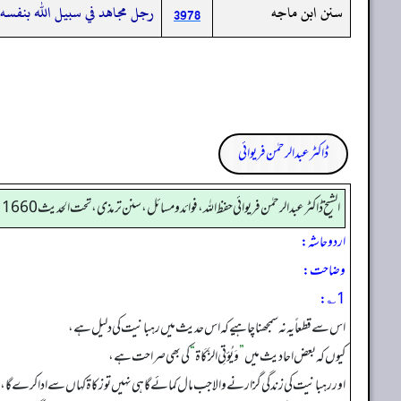
سنن ابن ماجه
رجل مجاهد في سبيل الله بنفسه
3978
ڈاکٹر عبدالرحمٰن فریوائی
الشیخ ڈاکٹر عبد الرحمٰن فریوائی حفظ اللہ، فوائد و مسائل، سنن ترمذی، تحت الحديث 1660
اردو حاشہ:
وضاحت:
1؎:
اس سے قطعاً یہ نہ سمجھنا چاہیے کہ اس حدیث میں رہبانیت کی دلیل ہے،
کیوں کہ بعض احادیث میں
”
وَيُؤتِى الزَّكَاة
“
کی بھی صراحت ہے،
اور رہبانیت کی زندگی گزارنے والا جب مال کمائے گا ہی نہیں تو زکاۃ کہاں سے ادا کرے گا،