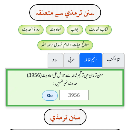
سنن ترمذي سے متعلقہ
کتاب تعارف
ابواب
احادیث
رواۃ الحدیث
سوانح حیات: امام ترمذی رحمہ اللہ
تمام کتب
ترقیم شاملہ
عربی
اردو
سنن ترمذی میں ترقیم شاملہ سے تلاش کل احادیث (3956)
حدیث نمبر لکھیں:
سنن ترمذي