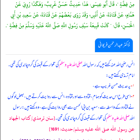
مِنْ فِضَّةٍ "، قَالَ أَبُو عِيسَى: هَذَا حَدِيثٌ حَسَنٌ غَرِيبٌ، وَهَكَذَا رُوِيَ عَنْ
هَمَّامٍ، عَنْ قَتَادَةَ، عَنْ أَنَسٍ، وَقَدْ رَوَى بَعْضُهُمْ عَنْ قَتَادَةَ، عَنْ سَعِيدِ بْنِ أَبِي
الْحَسَنِ، قَالَ: " كَانَتْ قَبِيعَةُ سَيْفِ رَسُولِ اللَّهِ صَلَّى اللَّهُ عَلَيْهِ وَسَلَّمَ مِنْ فِضَّةٍ ".
ڈاکٹر عبدالرحمٰن فریوائی
انس رضی الله عنہ کہتے ہیں کہ
رسول اللہ
صلی اللہ علیہ وسلم
کی تلوار کے قبضہ کی گرہ چاندی کی تھی۔
امام ترمذی کہتے ہیں:
۱-
یہ حدیث حسن غریب ہے،
۲-
اسی طرح اس حدیث کو ہمام، قتادہ سے اور قتادہ، انس سے روایت کرتے ہیں، بعض لوگوں
نے قتادہ کے واسطہ سے، سعید بن ابی الحسن سے بھی روایت کی ہے، وہ کہتے ہیں: رسول
[سنن ترمذي/كتاب الجهاد
اللہ
صلی اللہ علیہ وسلم
کی تلوار کے قبضہ کی گرہ چاندی کی تھی۔
عن رسول الله صلى الله عليه وسلم/حدیث: 1691]