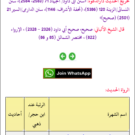
تخریج الحدیث دارالدعوہ:
«سنن ابی داود/ الجہاد 71 (2583، 2584)، سنن
النسائی/الزینة 120 (5386)، (تحفة الأشراف: 1146)، سنن الدارمی/السیر 21
(2501) (صحیح)»
قال الشيخ الألباني:
صحيح، صحيح أبي داود (2326 - 2328) ، الإرواء
(822) ، مختصر الشمائل (85 و 86)
الرواة الحديث:
الرتبة عند
اسم الشهرة
ابن حجر/
أحاديث
ذهبي