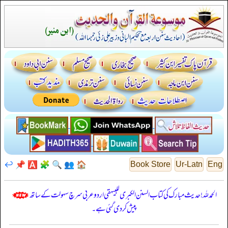
↩️
📌
🅰️
🧩
🔍
👥
🏠
Book Store
Ur-Latn
Eng
الحمدللہ! حدیث مبارک کی کتاب السنن الكبرى للبيهقي اردو عربی سرچ سہولت کے ساتھ
پیش کر دی گئی ہے۔