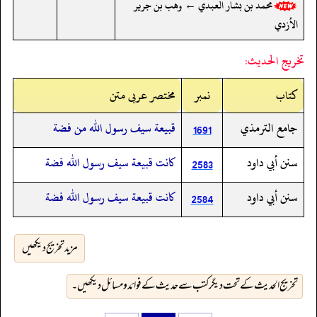
محمد بن بشار العبدي ← وهب بن جرير
الأزدي
تخريج الحديث:
کتاب
نمبر
مختصر عربی متن
جامع الترمذي
قبيعة سيف رسول الله من فضة
1691
سنن أبي داود
كانت قبيعة سيف رسول الله فضة
2583
سنن أبي داود
كانت قبيعة سيف رسول الله فضة
2584
مزید تخریج دیکھیں
تخریج الحدیث کے تحت دیگر کتب سے حدیث کے فوائد و مسائل دیکھیں۔