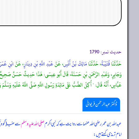
حدیث نمبر:
1790
حَدَّثَنَا
قُتَيْبَةُ
، حَدَّثَنَا
مَالِكُ بْنُ أَنَسٍ
، عَنْ
عَبْدِ اللَّهِ بْنِ دِينَارٍ
، عَنْ
ابْنِ عُمَرَ
وَجَابِرٍ، وَعَبْدِ الرَّحْمَنِ بْنِ حَسَنَةَ، قَالَ أَبُو عِيسَى: هَذَا حَدِيثٌ حَسَنٌ صَحِيحٌ وَقَد
عَبَّاسٍ، أَنَّهُ قَالَ: " أُكِلَ الضَّبُّ عَلَى مَائِدَةِ رَسُولِ اللَّهِ صَلَّى اللَّهُ عَلَيْهِ وَسَلَّمَ وَإِن
ڈاکٹر عبدالرحمٰن فریوائی
عبداللہ بن عمر رضی الله عنہما سے روایت ہے کہ
نبی اکرم
صلی اللہ علیہ وسلم
سے ضب (گوہ) کھ
امام ترمذی کہتے ہیں: