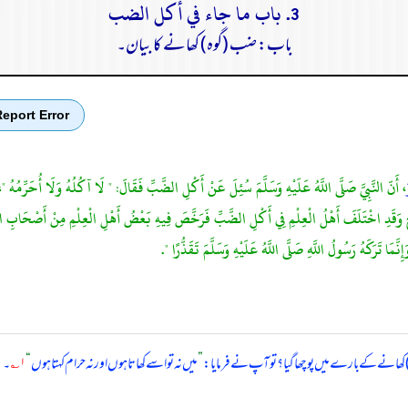
3. باب ما جاء في أكل الضب
باب: ضب (گوہ) کھانے کا بیان۔
eport Error
، أَنّ النَّبِيَّ صَلَّى اللَّهُ عَلَيْهِ وَسَلَّمَ سُئِلَ عَنْ أَكْلِ الضَّبِّ فَقَالَ: " لَا آكُلُهُ وَلَا أُحَرِّمُهُ
ِ اخْتَلَفَ أَهْلُ الْعِلْمِ فِي أَكْلِ الضَّبِّ فَرَخَّصَ فِيهِ بَعْضُ أَهْلِ الْعِلْمِ مِنْ أَصْحَابِ النَّبِيِّ
َّمَا تَرَكَهُ رَسُولُ اللَّهِ صَلَّى اللَّهُ عَلَيْهِ وَسَلَّمَ تَقَذُّرًا ".
انے کے بارے میں پوچھا گیا؟ تو آپ نے فرمایا:
”
میں نہ تو اسے کھاتا ہوں اور نہ حرام کہتا ہوں
“
۱؎
۔