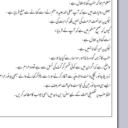
معلوم ہوا کہ ضب کھانا حلال ہے،
بعض روایات میں ہے کہ آپ صلی اللہ علیہ وسلم نے اسے کھانے سے منع فرمایا ہے،
لیکن یہ ممانعت حرمت کی نہیں بلکہ کراہت کی ہے،
کیوں کہ صحیح مسلم میں ہے کہ آپ نے فرمایا:
اسے کھاؤ یہ حلال ہے،
لیکن یہ میرا کھانا نہیں ہے،
ضب کا ترجمہ گوہ سانڈا اورسوسمار سے کیا جاتا ہے،
واضح رہے کہ اگران میں سے کوئی قسم گرگٹ کی نسل سے ہے تو وہ حرام ہے،
زہریلا جانور کیچلی دانت والا پنچہ سے شکارکرنے اور اسے پکڑ کر کھانے والے سبھی جانورحرا
ایسے ہی وہ جانور جن کی نجاست وخباثت معروف ہے،
لفظ ضب پر تفصیلی بحث کے لیے سنن ابن ماجہ میں انہی ابواب کا مطالعہ کریں۔