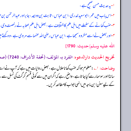
۱-
یہ حدیث حسن صحیح ہے،
۲-
اس باب میں عمر، ابو سعید خدری، ابن عباس، ثابت بن ودیعہ، جابر اور عبدالرحمٰن بن حس
۳-
ضب کھانے کے سلسلے میں اہل علم کا اختلاف ہے، بعض اہل علم صحابہ نے رخصت دی
۴-
اور بعض نے اسے مکروہ سمجھا ہے، ابن عباس رضی الله عنہما سے مروی ہے، وہ کہتے ہی
الله عليه وسلم/حدیث: 1790]
تخریج الحدیث دارالدعوہ:
«تفرد بہ المؤلف، (تحفة الأشراف: 7240) (صحیح)»
وضاحت:
۱؎
: معلوم ہوا کہ ضب کھانا حلال ہے، بعض روایات میں ہے کہ آپ نے اسے کھ
سانڈا اور سوسمار سے کیا جاتا ہے، واضح رہے کہ اگر ان میں سے کوئی قسم گرگٹ کی نسل سے ہ
کے لیے سنن ابن ماجہ میں انہی ابواب کا مطالعہ کریں۔