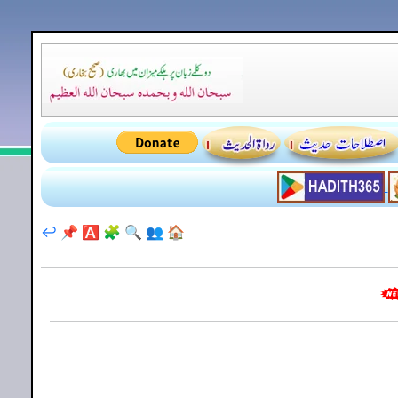
↩️
📌
🅰️
🧩
🔍
👥
🏠