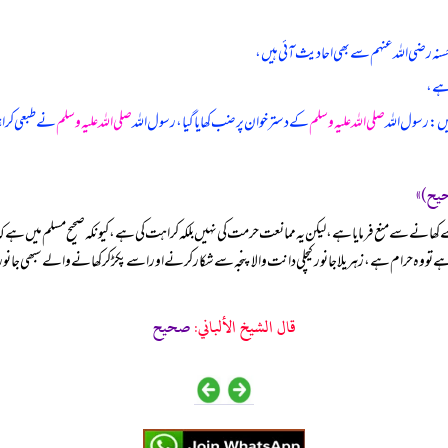
نہ رضی الله عنہم سے بھی احادیث آئی ہیں،
 ہے،
ں: رسول اللہ
صلی اللہ علیہ وسلم
کے دستر خوان پر ضب کھایا گیا، رسول اللہ
صلی اللہ علیہ وسلم
نے طبعی کراہی
انے سے منع فرمایا ہے، لیکن یہ ممانعت حرمت کی نہیں بلکہ کراہت کی ہے، کیونکہ صحیح مسلم میں ہے 
ے تو وہ حرام ہے، زہریلا جانور کیچلی دانت والا پنجہ سے شکار کرنے اور اسے پکڑ کر کھانے والے سبھی ج
قال الشيخ الألباني:
صحيح