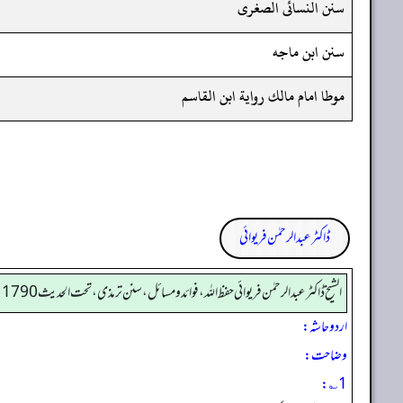
سنن النسائى الصغرى
سنن ابن ماجه
موطا امام مالك رواية ابن القاسم
ڈاکٹر عبدالرحمٰن فریوائی
الشیخ ڈاکٹر عبد الرحمٰن فریوائی حفظ اللہ، فوائد و مسائل، سنن ترمذی، تحت الحديث 1790
اردو حاشہ:
وضاحت:
1؎: