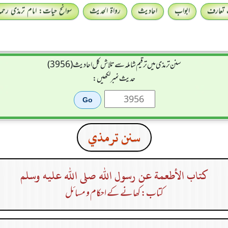
 تعارف
ابواب
احادیث
رواۃ الحدیث
سوانح حیات: امام ترمذی رحمہ 
سنن ترمذی میں ترقیم شاملہ سے تلاش کل احادیث (3956)
حدیث نمبر لکھیں:
سنن ترمذي
كتاب الأطعمة عن رسول الله صلى الله عليه وسلم
کتاب: کھانے کے احکام و مسائل