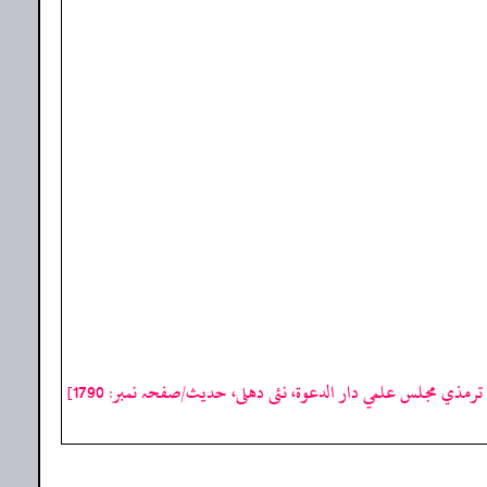
رمذي مجلس علمي دار الدعوة، نئى دهلى، حدیث/صفحہ نمبر: 1790]