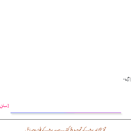
م ہیں۔
[سنن ت
تخریج الحدیث کے تحت دیگر کتب سے حدیث کے فوائد و مسائل