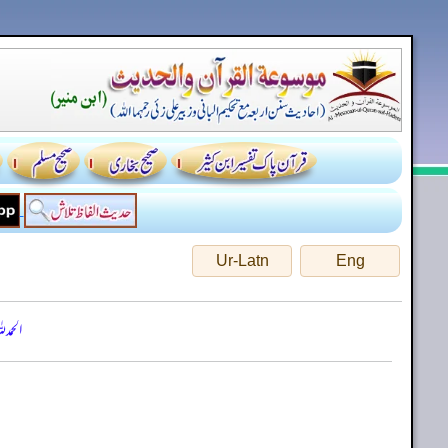
Ur-Latn
Eng
الحمد