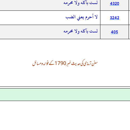
لست بآكله ولا محرمه
4320
لا أحرم يعني الضب
3242
لست بآكله ولا محرمه
405
سنن ترمذی کی حدیث نمبر 1790 کے فوائد و مسائل