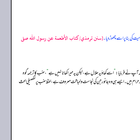
[سنن ترمذي/كتاب الأطعمة عن رسول الله صلى
ت کی بنا پر اسے چھوڑ دیا۔
کہ آپ نے فرمایا:
”
اسے کھاؤ یہ حلال ہے، لیکن یہ میرا کھانا نہیں ہے
“
، ضب کا ترجمہ گوہ
انور حرام ہیں۔ ایسے ہی وہ جانور جن کی نجاست و خباثت معروف ہے، لفظ ضب پر تفصیلی بحث