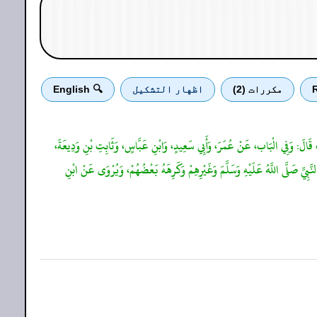
R
مكررات (2)
اظهار التشكيل
🔍 English
 "، قَالَ: وَفِي الْبَاب، عَنْ عُمَرَ، وَأَبِي سَعِيدٍ، وَابْنِ عَبَّاسٍ، وَثَابِتِ بْنِ وَدِيعَةَ،
 صَلَّى اللَّهُ عَلَيْهِ وَسَلَّمَ وَغَيْرِهِمْ وَكَرِهَهُ بَعْضُهُمْ، وَيُرْوَى عَنْ ابْنِ