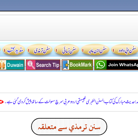
للہ! حدیث مبارک کی کتاب السنن الكبرى للبيهقي اردو عربی سرچ سہولت کے ساتھ پیش کر دی گئی ہے۔
سنن ترمذي سے متعلقہ