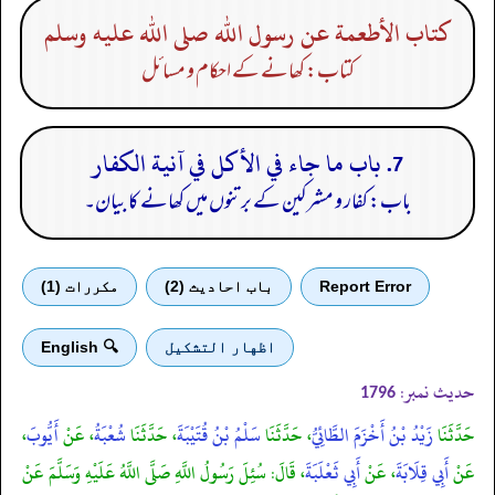
كتاب الأطعمة عن رسول الله صلى الله عليه وسلم
کتاب: کھانے کے احکام و مسائل
7. باب ما جاء في الأكل في آنية الكفار
باب: کفار و مشرکین کے برتنوں میں کھانے کا بیان۔
Report Error
باب احادیث (2)
مكررات (1)
اظهار التشكيل
🔍 English
حدیث نمبر:
1796
حَدَّثَنَا
زَيْدُ بْنُ أَخْزَمَ الطَّائِيُّ
، حَدَّثَنَا
سَلْمُ بْنُ قُتَيْبَةَ
، حَدَّثَنَا
شُعْبَةُ
، عَنْ
أَيُّوبَ
،
عَنْ
أَبِي قِلَابَةَ
، عَنْ
أَبِي ثَعْلَبَةَ
، قَالَ: سُئِلَ رَسُولُ اللَّهِ صَلَّى اللَّهُ عَلَيْهِ وَسَلَّمَ عَنْ