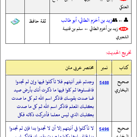
العتكي
👤←👥
زيد بن أخزم الطائي، أبو طالب
ثقة حافظ
زيد بن أخزم الطائي ← سلم بن قتيبة
الشعيري
تخريج الحديث:
کتاب
نمبر
مختصر عربی متن
صحيح
وجدتم غير آنيتهم فلا تأكلوا فيها وإن لم تجدوا
5488
البخاري
فاغسلوها ثم كلوا فيها ما ذكرت أنك بأرض صيد
فما صدت بقوسك فاذكر اسم الله ثم كل ما صدت
بكلبك المعلم فاذكر اسم الله ثم كل ما صدت
بكلبك الذي ليس معلما فأدركت ذكاته فكل
صحيح
لا تأكلوا في آنيتهم إلا أن لا تجدوا بدا فإن لم تجدوا
5496
البخاري
بدا فاغسلوها وكلوا ما صدت بقوسك فاذكر اسم