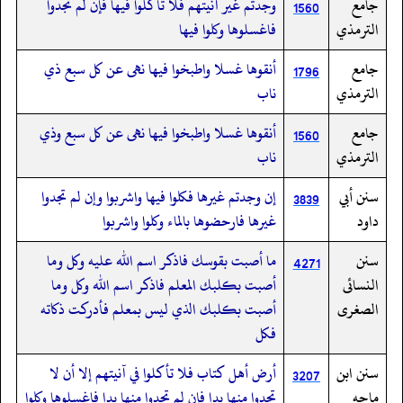
جامع
وجدتم غير آنيتهم فلا تأكلوا فيها فإن لم تجدوا
1560
الترمذي
فاغسلوها وكلوا فيها
جامع
أنقوها غسلا واطبخوا فيها نهى عن كل سبع ذي
1796
الترمذي
ناب
جامع
أنقوها غسلا واطبخوا فيها نهى عن كل سبع وذي
1560
الترمذي
ناب
سنن أبي
إن وجدتم غيرها فكلوا فيها واشربوا وإن لم تجدوا
3839
داود
غيرها فارحضوها بالماء وكلوا واشربوا
سنن
ما أصبت بقوسك فاذكر اسم الله عليه وكل وما
4271
النسائى
أصبت بكلبك المعلم فاذكر اسم الله وكل وما
الصغرى
أصبت بكلبك الذي ليس بمعلم فأدركت ذكاته
فكل
سنن ابن
أرض أهل كتاب فلا تأكلوا في آنيتهم إلا أن لا
3207
ماجه
تجدوا منها بدا فإن لم تجدوا منها بدا فاغسلوها وكلوا