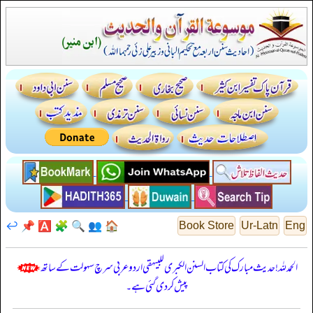
↩️
📌
🅰️
🧩
🔍
👥
🏠
Book Store
Ur-Latn
Eng
الحمدللہ! حدیث مبارک کی کتاب السنن الكبرى للبيهقي اردو عربی سرچ سہولت کے ساتھ
پیش کر دی گئی ہے۔