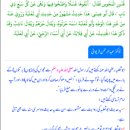
قُدُورِ الْمَجُوسِ فَقَالَ: " أَنْقُوهَا غَسْلًا وَاطْبُخُوا فِيهَا وَنَهَى عَنْ كُلِّ سَبْعٍ ذِي
نَابٍ "، قَالَ أَبُو عِيسَى: هَذَا حَدِيثٌ مَشْهُورٌ مِنْ حَدِيثِ أَبِي ثَعْلَبَةَ وَرُوِيَ عَنْهُ
مِنْ غَيْرِ هَذَا الْوَجْهِ وَأَبُو ثَعْلَبَةَ اسْمُهُ جُرْثُومٌ، وَيُقَالُ جُرْهُمٌ وَيُقَالُ: نَاشِبٌ وَقَدْ
ذُكِرَ هَذَا الْحَدِيثُ، عَنْ أَبِي قِلَابَةَ، عَنْ أَبِي أَسْمَاءَ الرَّحَبِيِّ، عَنْ أَبِي ثَعْلَبَةَ.
ڈاکٹر عبدالرحمٰن فریوائی
ابوثعلبہ رضی الله عنہ کہتے ہیں کہ
رسول اللہ
صلی اللہ علیہ وسلم
سے مجوس کی ہانڈیوں (برتنوں) کے
بارے میں پوچھا گیا، تو آپ نے فرمایا:
”
انہیں دھو کر صاف کرو اور ان میں کھانا پکاؤ، اور آپ
نے ہر کچلی دانت والے درندے جانور سے منع فرمایا
”
۔
امام ترمذی کہتے ہیں:
۱-
یہ حدیث ابوثعلبہ کی روایت سے مشہور ہے، ان سے یہ حدیث دوسری سند سے بھی آئی
ہے،
۲-
ابوثعلبہ کا نام جرثوم ہے، انہیں جرہم اور ناشب بھی کہا گیا ہے،