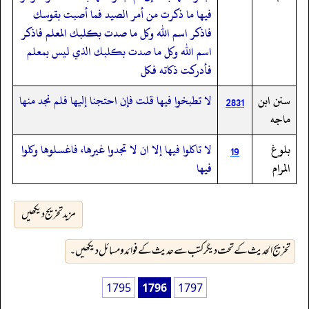
فيها ما ذكرت من أمر الصيد فما أصبت بقوسك
فاذكر اسم الله وكل ما صدت بكلبك المعلم فاذكر
اسم الله وكل ما صدت بكلبك الذي ليس بمعلم
فأدركت ذكاته فكل
سنن ابن
لا تطبخوا فيها قلت فإن احتجنا إليها فلم نجد منها
2831
ماجه
بلوغ
‏‏‏‏لا تاكلوا فيها إلا ان لا تجدوا غيرها،‏‏‏‏ فاغسلوها وكلوا
19
المرام
فيها
مزید تخریج دیکھیں
تخریج الحدیث کے تحت دیگر کتب سے حدیث کے فوائد و مسائل دیکھیں۔
1795
1796
1797