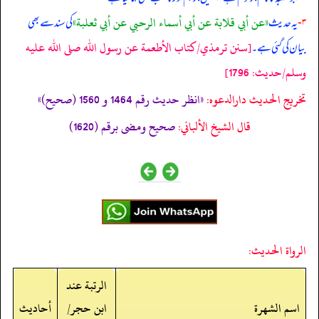
«عن أبي قلابة عن أبي أسماء الرحبي عن أبي ثعلبة»
۳-
یہ حدیث
کی سند سے بھی
[سنن ترمذي/كتاب الأطعمة عن رسول الله صلى الله عليه
بیان کی گئی ہے۔
وسلم/حدیث: 1796]
تخریج الحدیث دارالدعوہ:
«انظر حدیث رقم 1464 و 1560 (صحیح)»
قال الشيخ الألباني:
صحيح ومضى برقم (1620)
الرواة الحديث:
الرتبة عند
اسم الشهرة
ابن حجر/
أحاديث