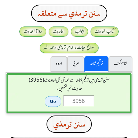
سنن ترمذي سے متعلقہ
کتاب تعارف
ابواب
احادیث
رواۃ الحدیث
سوانح حیات: امام ترمذی رحمہ اللہ
تمام کتب
ترقیم شاملہ
عربی
اردو
سنن ترمذی میں ترقیم شاملہ سے تلاش کل احادیث (3956)
حدیث نمبر لکھیں:
سنن ترمذي