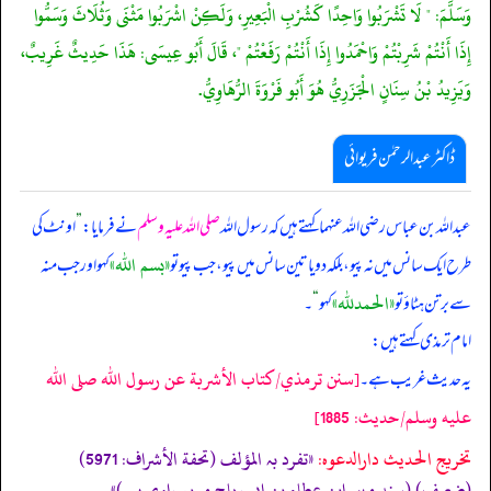
وَسَلَّمَ: " لَا تَشْرَبُوا وَاحِدًا كَشُرْبِ الْبَعِيرِ، وَلَكِنْ اشْرَبُوا مَثْنَى وَثُلَاثَ وَسَمُّوا
إِذَا أَنْتُمْ شَرِبْتُمْ وَاحْمَدُوا إِذَا أَنْتُمْ رَفَعْتُمْ "، قَالَ أَبُو عِيسَى: هَذَا حَدِيثٌ غَرِيبٌ،
وَيَزِيدُ بْنُ سِنَانٍ الْجَزَرِيُّ هُوَ أَبُو فَرْوَةَ الرُّهَاوِيُّ.
ڈاکٹر عبدالرحمٰن فریوائی
عبداللہ بن عباس رضی الله عنہما کہتے ہیں کہ
رسول اللہ
صلی اللہ علیہ وسلم
نے فرمایا:
”
اونٹ کی
«بسم اللہ»
طرح ایک سانس میں نہ پیو، بلکہ دو یا تین سانس میں پیو، جب پیو تو
کہو اور جب منہ
«الحمدللہ»
سے برتن ہٹاؤ تو
کہو
“
۔
امام ترمذی کہتے ہیں:
[سنن ترمذي/كتاب الأشربة عن رسول الله صلى الله
یہ حدیث غریب ہے۔
عليه وسلم/حدیث: 1885]
تخریج الحدیث دارالدعوہ:
«تفرد بہ المؤلف (تحفة الأشراف: 5971)
(ضعیف) (سند میں ابن عطاء بن ابی رباح مبہم راوی ہے)»