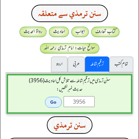
سنن ترمذي سے متعلقہ
کتاب تعارف
ابواب
احادیث
رواۃ الحدیث
سوانح حیات: امام ترمذی رحمہ اللہ
تمام کتب
ترقیم شاملہ
عربی
اردو
سنن ترمذی میں ترقیم شاملہ سے تلاش کل احادیث (3956)
حدیث نمبر لکھیں:
سنن ترمذي