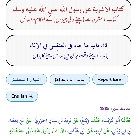
كتاب الأشربة عن رسول الله صلى الله عليه وسلم
کتاب: مشروبات (پینے والی چیزوں) کے احکام و مسائل
13. باب ما جاء في التنفس في الإناء
باب: پیتے وقت برتن میں سانس لینے کا بیان۔
Report Error
باب احادیث (2)
اظهار التشكيل
🔍 English
حدیث نمبر:
1885
حَدَّثَنَا
أَبُو كُرَيْبٍ
، حَدَّثَنَا
وَكِيعٌ
، عَنْ
يَزِيدَ بْنِ سِنَانٍ الْجَزَرِيِّ
، عَنْ
ابْنٍ لِعَطَاءِ
بْنِ أَبِي رَبَاحٍ
، عَنْ
أَبِيهِ
، عَنْ
ابْنِ عَبَّاسٍ
، قَالَ: قَالَ رَسُولُ اللَّهِ صَلَّى اللَّهُ عَلَيْهِ