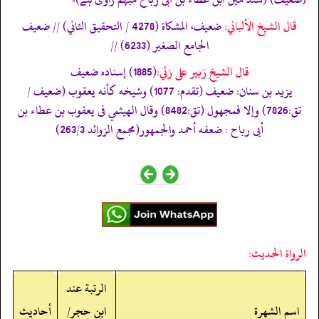
قال الشيخ الألباني:
ضعيف، المشكاة (4278 / التحقيق الثاني) // ضعيف
الجامع الصغير (6233) //
قال الشيخ زبير على زئي:
(1885) إسناده ضعيف
يزيد بن سنان: ضعيف (تقدم: 1077) وشيخه كأنه يعقوب (ضعيف /
تق:7826) وإلا فمجھول (تق:8482) وقال الھيثمي فى يعقوب بن عطاء بن
أبى رباح : ضعفه أحمد والجمھور(مجمع الزوائد 263/3)
الرواة الحديث:
الرتبة عند
اسم الشهرة
ابن حجر/
أحاديث