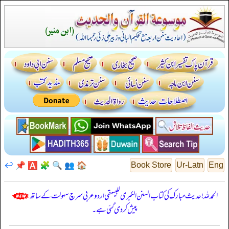
↩️
📌
🅰️
🧩
🔍
👥
🏠
Book Store
Ur-Latn
Eng
الحمدللہ! حدیث مبارک کی کتاب السنن الكبرى للبيهقي اردو عربی سرچ سہولت کے ساتھ
پیش کر دی گئی ہے۔