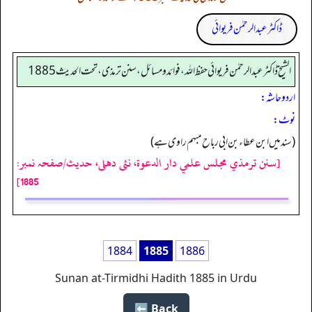
ڈاکٹر عبدالرحمٰن فریوائی
الشیخ ڈاکٹر عبد الرحمٰن فریوائی حفظ اللہ، فوائد و مسائل، سنن ترمذی، تحت الحديث 1885
اردو حاشہ:
نوٹ:
(سند میں ابن عطاء بن ابی رباح مبہم راوی ہے)
[سنن ترمذي مجلس علمي دار الدعوة، نئى دهلى، حدیث/صفحہ نمبر:
1885]
1884
1885
1886
Sunan at-Tirmidhi Hadith 1885 in Urdu
Back ⬅️