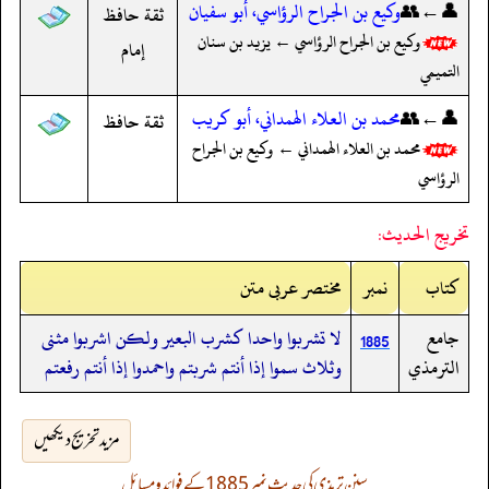
👤←👥
وكيع بن الجراح الرؤاسي، أبو سفيان
ثقة حافظ
وكيع بن الجراح الرؤاسي ← يزيد بن سنان
إمام
التميمي
👤←👥
محمد بن العلاء الهمداني، أبو كريب
ثقة حافظ
محمد بن العلاء الهمداني ← وكيع بن الجراح
الرؤاسي
تخريج الحديث:
کتاب
نمبر
مختصر عربی متن
جامع
لا تشربوا واحدا كشرب البعير ولكن اشربوا مثنى
1885
الترمذي
وثلاث سموا إذا أنتم شربتم واحمدوا إذا أنتم رفعتم
مزید تخریج دیکھیں
سنن ترمذی کی حدیث نمبر 1885 کے فوائد و مسائل