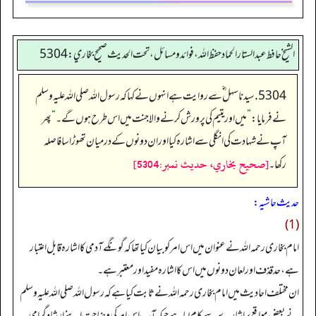
الشيخ حافط عبدالستار الحماد حفظ الله، فوائد و مسائل، تحت الحديث صحيح بخاري:5304
5304. سیدنا سہل ؓ سے روایت ہے انہوں نے کہا کہ رسول اللہ صلی اللہ علیہ وسلم
نے فرمایا:
”
میں اور یتیم کی پرورش کرنے والا جنت میں اس طرح ہوں گے۔
“
پھر
آپ نے شہادت کی انگلی سے اشارہ کیا اور ان دونوں کے درمیان تھوڑا سا فاصلہ
[صحيح بخاري، حديث نمبر:5304]
رکھا۔
حدیث حاشیہ:
(1)
امام بخاری رحمہ اللہ نے عنوان میں اس امر کو بیان کیا تھا کہ گونگے آدمی کا اشارہ قابل اعتبار
ہے، حد قذف اور لعان دونوں میں اس کا اشارہ مفید اور معتبر ہے۔
ان مختلف احادیث میں امام بخاری رحمہ اللہ نے ثابت کیا ہے کہ رسول اللہ صلی اللہ علیہ وسلم
نے بعض مواقع پر اشارے سے کام لیا ہے جبکہ آپ اس امر کی وضاحت اپنے ارشاد گرامی