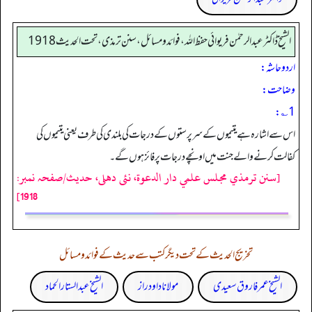
الشیخ ڈاکٹر عبد الرحمٰن فریوائی حفظ اللہ، فوائد و مسائل، سنن ترمذی، تحت الحديث 1918
اردو حاشہ:
وضاحت:
1؎:
اس سے اشارہ ہے یتیموں کے سرپرستوں کے درجات کی بلندی کی طرف یعنی یتیموں کی
کفالت کرنے والے جنت میں اونچے درجات پر فائز ہوں گے۔
[سنن ترمذي مجلس علمي دار الدعوة، نئى دهلى، حدیث/صفحہ نمبر:
1918]
تخریج الحدیث کے تحت دیگر کتب سے حدیث کے فوائد و مسائل
الشیخ عمر فاروق سعیدی
مولانا داود راز
الشیخ عبدالستار الحماد