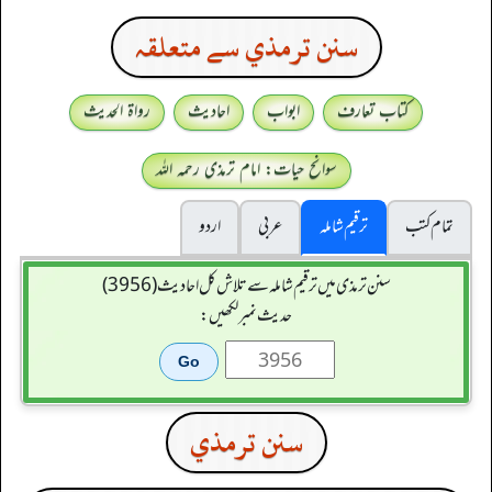
سنن ترمذي سے متعلقہ
کتاب تعارف
ابواب
احادیث
رواۃ الحدیث
سوانح حیات: امام ترمذی رحمہ اللہ
تمام کتب
ترقیم شاملہ
عربی
اردو
سنن ترمذی میں ترقیم شاملہ سے تلاش کل احادیث (3956)
حدیث نمبر لکھیں:
سنن ترمذي