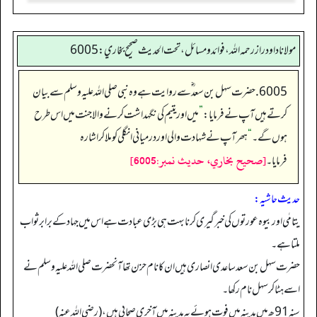
مولانا داود راز رحمه الله، فوائد و مسائل، تحت الحديث صحيح بخاري: 6005
6005. حضرت سہل بن سعد ؓ سے روایت ہے وہ نبی صلی اللہ علیہ وسلم سےبیان
کرتے ہیں آپ نے فرمایا:
”
میں اور یتیم کی نگہداشت کرنے والا جنت میں اس طرح
ہوں گے۔
“
ہھر آپ نے شہادت والی اور درمیانی انگلی کو ملا کر اشارہ
[صحيح بخاري، حديث نمبر:6005]
فرمایا۔
حدیث حاشیہ:
یتامٰی اور بیوہ عورتوں کی خبر گیری کرنا بہت ہی بڑی عبادت ہے اس میں جہاد کے برابر ثواب
ملتا ہے۔
حضرت سہل بن سعد ساعدی انصاری ہیں ان کا نام حزن تھا آنحضرت صلی اللہ علیہ وسلم نے
اسے ہٹا کر سہل نام رکھا۔
سنہ91 ھ میں مدینہ میں فوت ہوئے یہ مدینہ میں آخری صحابی ہیں، (رضی اللہ عنه)