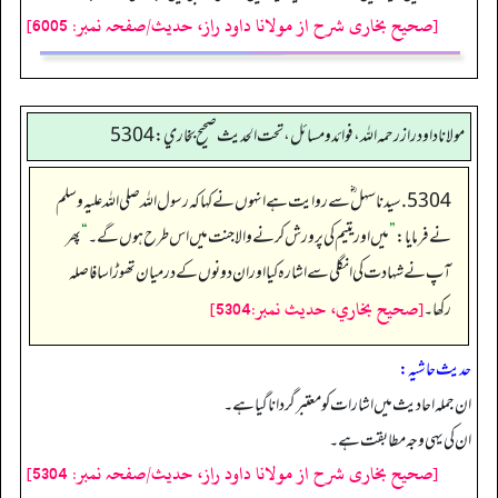
[صحیح بخاری شرح از مولانا داود راز، حدیث/صفحہ نمبر: 6005]
مولانا داود راز رحمه الله، فوائد و مسائل، تحت الحديث صحيح بخاري: 5304
5304. سیدنا سہل ؓ سے روایت ہے انہوں نے کہا کہ رسول اللہ صلی اللہ علیہ وسلم
نے فرمایا:
”
میں اور یتیم کی پرورش کرنے والا جنت میں اس طرح ہوں گے۔
“
پھر
آپ نے شہادت کی انگلی سے اشارہ کیا اور ان دونوں کے درمیان تھوڑا سا فاصلہ
[صحيح بخاري، حديث نمبر:5304]
رکھا۔
حدیث حاشیہ:
ان جملہ احادیث میں اشارات کو معتبر گردانا گیا ہے۔
ان کی یہی وجہ مطابقت ہے۔
[صحیح بخاری شرح از مولانا داود راز، حدیث/صفحہ نمبر: 5304]