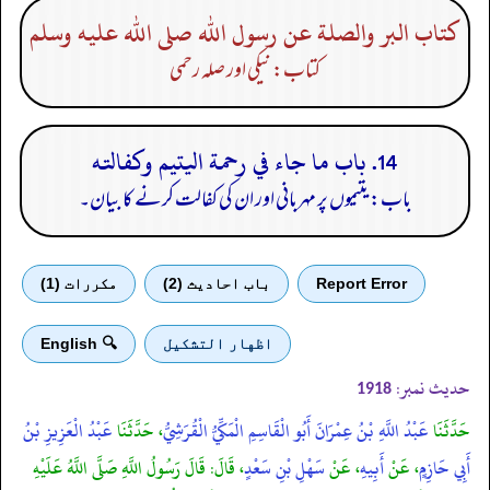
كتاب البر والصلة عن رسول الله صلى الله عليه وسلم
کتاب: نیکی اور صلہ رحمی
14. باب ما جاء في رحمة اليتيم وكفالته
باب: یتیموں پر مہربانی اور ان کی کفالت کرنے کا بیان۔
Report Error
باب احادیث (2)
مكررات (1)
اظهار التشكيل
🔍 English
حدیث نمبر:
1918
حَدَّثَنَا
عَبْدُ اللَّهِ بْنُ عِمْرَانَ أَبُو الْقَاسِمِ الْمَكِّيُّ الْقُرَشِيُّ
، حَدَّثَنَا
عَبْدُ الْعَزِيزِ بْنُ
أَبِي حَازِمٍ
، عَنْ
أَبِيهِ
، عَنْ
سَهْلِ بْنِ سَعْدٍ
، قَالَ: قَالَ رَسُولُ اللَّهِ صَلَّى اللَّهُ عَلَيْهِ