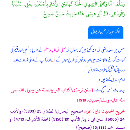
وَسَلَّمَ: " أَنَا وَكَافِلُ الْيَتِيمِ فِي الْجَنَّةِ كَهَاتَيْنِ " وَأَشَارَ بِأُصْبُعَيْهِ، يَعْنِي: السَّبَّابَةَ
وَالْوُسْطَى، قَالَ أَبُو عِيسَى: هَذَا حَدِيثٌ حَسَنٌ صَحِيحٌ.
ڈاکٹر عبدالرحمٰن فریوائی
سہل بن سعد رضی الله عنہ کہتے ہیں کہ
رسول اللہ
صلی اللہ علیہ وسلم
نے فرمایا:
”
میں اور یتیم کی
کفالت کرنے والا جنت میں ان دونوں کی طرح ہوں گے
۱؎
اور آپ نے اپنی شہادت اور
درمیانی انگلی کی طرف اشارہ کیا
“
۔
امام ترمذی کہتے ہیں:
[سنن ترمذي/كتاب البر والصلة عن رسول الله صلى
یہ حدیث حسن صحیح ہے۔
الله عليه وسلم/حدیث: 1918]
تخریج الحدیث دارالدعوہ:
«صحیح البخاری/الطلاق 25 (5303)، والأدب
24 (6005)، سنن ابی داود/ الأدب 131 (5150) (تحفة الأشراف: 4710)، و
مسند احمد (5/333) (صحیح)»