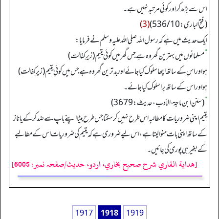
اس سے بڑھ کر اور کوئی مرتبہ نہیں ہے۔
(فتح الباری: 536/10)
(3)
ایک حدیث میں ہے کہ رسول اللہ صلی اللہ علیہ وسلم نے فرمایا:
”
مسلمانوں میں بہترین گھر وہ ہے جس گھر میں کوئی یتیم (زیرِ کفالت)
ہو اور اس کے ساتھ اچھا سلوک کیا جائے اور بدترین گھر وہ ہے جس میں کوئی یتیم (زیرِکفالت)
ہو اور اس کے ساتھ برا سلوک کیا جائے۔
“
(سنن ابن ماجة، الأدب، حدیث: 3679)
یتیم اپنی ضروریات کا مطالبہ اس طرح نہیں کر سکتا جس طرح بیٹا اپنے باپ سے ضد کر کے یا ناز
کے ساتھ اپنی بات منوا لیتا ہے، اس لیے ضروری ہے کہ یتیم کی ضروریات اس کے مطالبے
کے بغیر ہی پوری کی جائیں۔
[هداية القاري شرح صحيح بخاري، اردو، حدیث/صفحہ نمبر: 6005]
1917
1918
1919