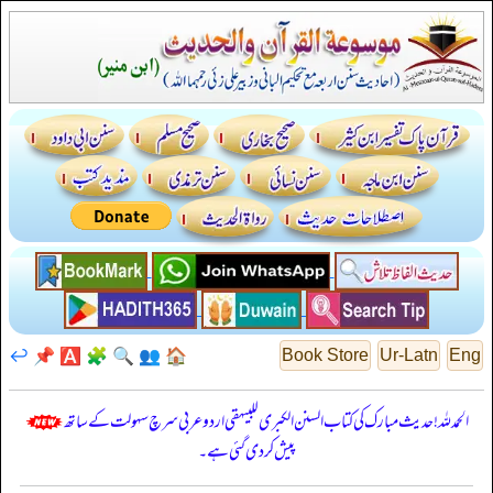
↩️
📌
🅰️
🧩
🔍
👥
🏠
Book Store
Ur-Latn
Eng
الحمدللہ! حدیث مبارک کی کتاب السنن الكبرى للبيهقي اردو عربی سرچ سہولت کے ساتھ
پیش کر دی گئی ہے۔