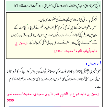
الشيخ عمر فاروق سعيدي حفظ الله، فوائد و مسائل، سنن ابي داود ، تحت الحديث 5150
یتیم کی پرورش کی ذمہ داری لینے والے کی فضیلت کا بیان۔
سہل رضی اللہ عنہ کہتے ہیں کہ نبی اکرم صلی اللہ علیہ وسلم نے فرمایا:
”
قیامت کے
دن میں اور یتیم کی کفالت کرنے والا دونوں جنت میں اس طرح (قریب قریب) ہوں
[سنن ابي
گے
“
آپ نے بیچ کی، اور انگوٹھے سے قریب کی انگلی، کو ملا کر دکھایا۔
داود/أبواب النوم /حدیث: 5150]
فوائد ومسائل:
یعنی یتیم نابالغ لڑکی یا لڑکا جس کا والد فوت ہوگیا ہو معاشرتی زندگی میں اس کو اپنے گھر کا فرد بنا لینا
اس کی سرپرستی کرنا اور اسے والد کی کمی محسوس نہ ہونے دینا بڑی عزیمت اور فضیلت کا کام
ہے۔
[سنن ابی داود شرح از الشیخ عمر فاروق سعیدی، حدیث/صفحہ نمبر:
5150]