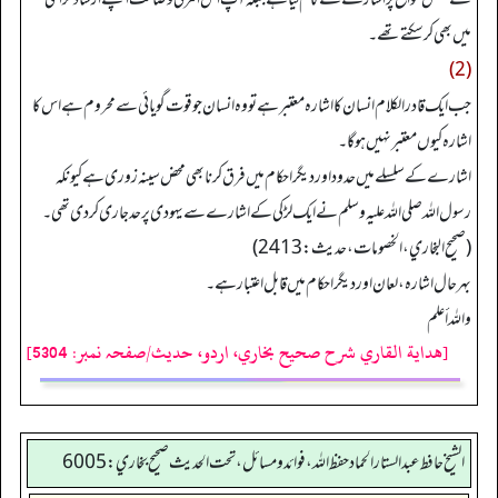
میں بھی کرسکتے تھے۔
(2)
جب ایک قادر الکلام انسان کا اشارہ معتبر ہے تو وہ انسان جو قوت گویائی سے محروم ہے اس کا
اشارہ کیوں معتبر نہیں ہوگا۔
اشارے کے سلسلے میں حدود اور دیگر احکام میں فرق کرنا بھی محض سینہ زوری ہے کیونکہ
رسول اللہ صلی اللہ علیہ وسلم نے ایک لڑکی کے اشارے سے یہودی پر حد جاری کر دی تھی۔
(صحیح البخاري، الخصومات، حدیث: 2413)
بہرحال اشارہ، لعان اور دیگر احکام میں قابل اعتبار ہے۔
والله أعلم
[هداية القاري شرح صحيح بخاري، اردو، حدیث/صفحہ نمبر: 5304]
الشيخ حافط عبدالستار الحماد حفظ الله، فوائد و مسائل، تحت الحديث صحيح بخاري:6005