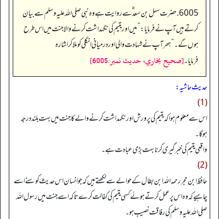
6005. حضرت سہل بن سعد ؓ سے روایت ہے وہ نبی صلی اللہ علیہ وسلم سےبیان
کرتے ہیں آپ نے فرمایا:
”
میں اور یتیم کی نگہداشت کرنے والا جنت میں اس طرح
ہوں گے۔
“
ہھر آپ نے شہادت والی اور درمیانی انگلی کو ملا کر اشارہ
[صحيح بخاري، حديث نمبر:6005]
فرمایا۔
حدیث حاشیہ:
(1)
اس سے معلوم ہوا کہ یتیم کی پرورش اور نگہداشت کرنے والے کا جنت میں بہت بلند درجہ
ہوگا۔
واقعی یتیم کی خبر گیری کرنا بہت بڑی عبادت ہے۔
(2)
حافظ ابن حجر رحمہ اللہ ابن بطال کے حوالے سے لکھتے ہیں کہ جو انسان اس حدیث کو سنے اسے
چاہیے کہ وہ اس پرعمل کرتے ہوئے کسی یتیم کی کفالت کرے تاکہ اسے جنت میں رسول اللہ
صلی اللہ علیہ وسلم کی رفاقت نصیب ہو۔