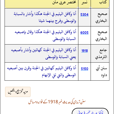
کتاب
نمبر
مختصر عربی متن
صحيح
أنا وكافل اليتيم في الجنة هكذا وأشار بالسبابة
5304
البخاري
والوسطى وفرج بينهما شيئا
صحيح
أنا وكافل اليتيم في الجنة هكذا وقال بإصبعيه
6005
البخاري
السبابة والوسطى
جامع
أنا وكافل اليتيم في الجنة كهاتين وأشار بأصبعيه
1918
الترمذي
يعني السبابة والوسطى
سنن أبي
أنا وكافل اليتيم كهاتين في الجنة وقرن بين أصبعيه
5150
داود
الوسطى والتي تلي الإبهام
مزید تخریج دیکھیں
سنن ترمذی کی حدیث نمبر 1918 کے فوائد و مسائل
ڈاکٹر عبدالرحمٰن فریوائی