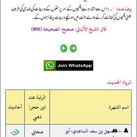
وضاحت:
۱؎
: اس سے اشارہ ہے یتیموں کے سرپرستوں کے درجات کی بلندی کی طرف
یعنی یتیموں کی کفالت کرنے والے جنت میں اونچے درجات پر فائز ہوں گے۔
قال الشيخ الألباني:
صحيح، الصحيحة (800)
الرواة الحديث:
الرتبة عند
اسم الشهرة
ابن حجر/
أحاديث
ذهبي
👤←👥
سهل بن سعد الساعدي، أبو
صحابي