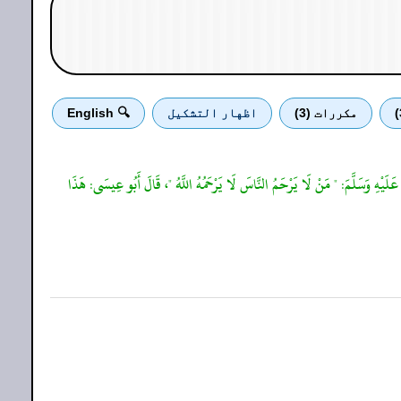
مكررات (3)
اظهار التشكيل
🔍 English
 عَلَيْهِ وَسَلَّمَ: " مَنْ لَا يَرْحَمُ النَّاسَ لَا يَرْحَمُهُ اللَّهُ "، قَالَ أَبُو عِيسَى: هَذَا