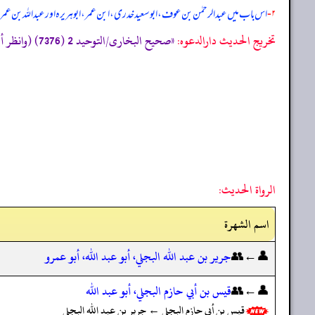
۲-
اس باب میں عبدالرحمٰن بن عوف، ابو سعید خدری، ابن عمر، ابوہریرہ اور عبداللہ بن عمر
تخریج الحدیث دارالدعوہ:
«صحیح البخاری/التوحید 2 (7376) (وانظر أیضا: الأدب 27 (6013)، صحیح مسلم/الفضائل 15 (2319) (تحفة الأشراف: 3228) (صحیح)»
الرواة الحديث:
اسم الشهرة
👤←👥
جرير بن عبد الله البجلي، أبو عبد الله، أبو عمرو
👤←👥
قيس بن أبي حازم البجلي، أبو عبد الله
قيس بن أبي حازم البجلي ← جرير بن عبد الله البجلي