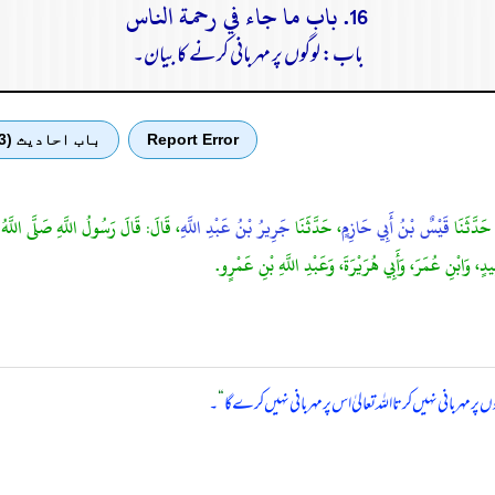
16. باب ما جاء في رحمة الناس
باب: لوگوں پر مہربانی کرنے کا بیان۔
Report Error
باب احادیث (3)
حَدَّثَنَا
قَيْسٌ بْنُ أَبِي حَازِمٍ
، حَدَّثَنَا
جَرِيرُ بْنُ عَبْدِ اللَّهِ
، قَالَ: قَالَ رَسُولُ اللَّهِ صَلَّى اللَّهُ
َابْنِ عُمَرَ، وَأَبِي هُرَيْرَةَ، وَعَبْدِ اللَّهِ بْنِ عَمْرٍو.
 پر مہربانی نہیں کرتا اللہ تعالیٰ اس پر مہربانی نہیں کرے گا
“
۔