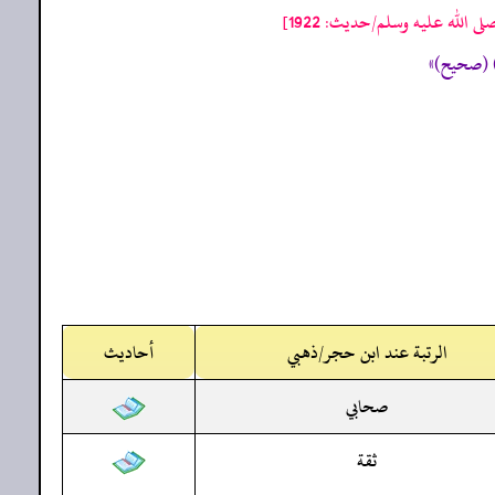
الله عليه وسلم/حدیث: 1922]
الرتبة عند ابن حجر/ذهبي
أحاديث
صحابي
ثقة