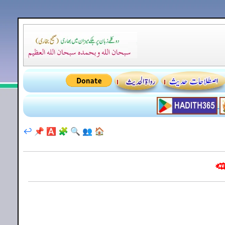
↩️
📌
🅰️
🧩
🔍
👥
🏠