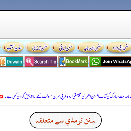
للہ! حدیث مبارک کی کتاب السنن الكبرى للبيهقي اردو عربی سرچ سہولت کے ساتھ پیش کر دی گئی ہے۔
سنن ترمذي سے متعلقہ