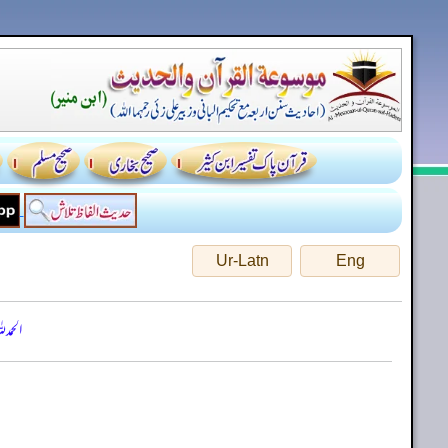
Ur-Latn
Eng
الحمد