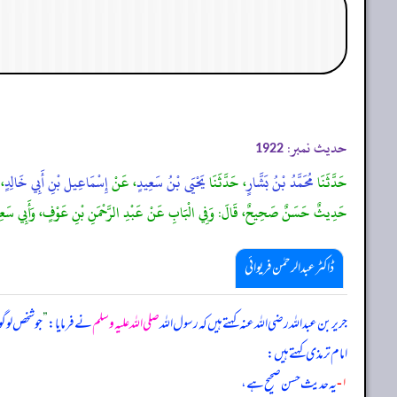
حدیث نمبر:
1922
حَدَّثَنَا
مُحَمَّدُ بْنُ بَشَّارٍ
، حَدَّثَنَا
يَحْيَى بْنُ سَعِيدٍ
، عَنْ
إِسْمَاعِيل بْنِ أَبِي خَالِدٍ
، 
حَدِيثٌ حَسَنٌ صَحِيحٌ، قَالَ: وَفِي الْبَابِ عَنْ عَبْدِ الرَّحْمَنِ بْنِ عَوْفٍ، وَأَبِي سَعِيدٍ، و
ڈاکٹر عبدالرحمٰن فریوائی
جریر بن عبداللہ رضی الله عنہ کہتے ہیں کہ
رسول اللہ
صلی اللہ علیہ وسلم
نے فرمایا:
”
جو شخص لوگوں
امام ترمذی کہتے ہیں:
۱-
یہ حدیث حسن صحیح ہے،