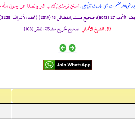
[سنن ترمذي/كتاب البر والصلة عن رسول الله صلى 
و رضی الله عنہم سے بھی احادیث آئی ہیں۔
قال الشيخ الألباني:
صحيح تخريج مشكلة الفقر (108)