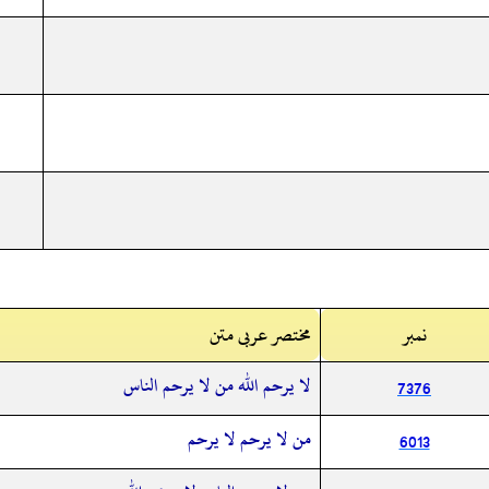
نمبر
مختصر عربی متن
لا يرحم الله من لا يرحم الناس
7376
من لا يرحم لا يرحم
6013