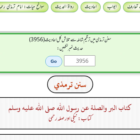
 تعارف
ابواب
احادیث
رواۃ الحدیث
سوانح حیات: امام ترمذی رحمہ 
سنن ترمذی میں ترقیم شاملہ سے تلاش کل احادیث (3956)
حدیث نمبر لکھیں:
سنن ترمذي
كتاب البر والصلة عن رسول الله صلى الله عليه وسلم
کتاب: نیکی اور صلہ رحمی