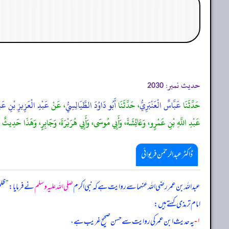
حدیث نمبر:
2030
حَدَّثَنَا
عَبَّاسٌ الْعَنْبَرِيُّ
، حَدَّثَنَا
أَبُو دَاوُدَ الطَّيَالِسِيُّ
، عَنْ
عَبْدِ الْعَزِيزِ بْنِ عَبْد
عَبْدِ اللَّهِ بْنِ عَمْرٍو، وَعَائِشَةَ، وَأَبِي مُوسَى، وَأَبِي هُرَيْرَةَ، وَجَابِرٍ، وَهَذَا ح
ڈاکٹر عبدالرحمٰن فریوائی
عبداللہ بن عمر رضی الله عنہما سے روایت ہے کہ
نبی اکرم
صلی اللہ علیہ وسلم
نے فرمایا:
”
ظلم
امام ترمذی کہتے ہیں:
۱-
یہ حدیث ابن عمر کی روایت سے حسن صحیح غریب ہے،