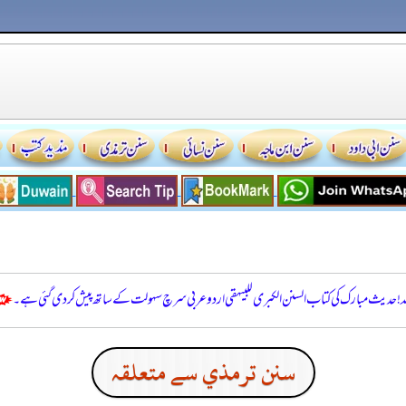
للہ! حدیث مبارک کی کتاب السنن الكبرى للبيهقي اردو عربی سرچ سہولت کے ساتھ پیش کر دی گئی ہے۔
سنن ترمذي سے متعلقہ