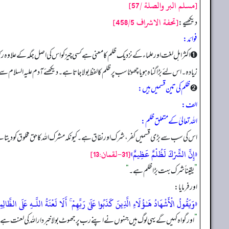
[مسلم البر والصلة /57]
[تحفة الاشراف 458/5]
دیکھیے:
فوائد:
➊ اکثر اہل لغت اور علماء کے نزدیک ظلم کا معنی ہے کسی چیز کو اس کی اصل جگہ کے علاوہ 
زیادہ۔ اس لئے بڑا گناہ ہو یا چھوٹا سب پر ظلم کا لفظ بولا جاتا ہے۔ دیکھئے آدم علیہ السلام سے خ
➋
ظلم کی تین قسمیں ہیں:
الف:
اللہ تعالیٰ کے متعلق ظلم:
اس کی سب سے بڑی قسمیں کفر، شرک اور نفاق ہے۔ کیونکہ مشرک اللہ کا حق مخلوق کو دیتا ہے۔
«إِنَّ الشِّرْكَ لَظُلْمٌ عَظِيمٌ»
[31-لقمان:13]
”
یقیناً شرک بہت بڑا ظلم ہے۔
“
اور فرمایا:
«وَيَقُولُ الْأَشْهَادُ هَـٰؤُلَاءِ الَّذِينَ كَذَبُوا عَلَىٰ رَبِّهِمْ ۚ أَلَا لَعْنَةُ اللَّـهِ عَلَى الظَّالِ
”
اور گواہ کہیں گے یہی لوگ ہیں جنہوں نے اپنے رب پر جھوٹ بولا خبردار اللہ کی لعنت ہے 