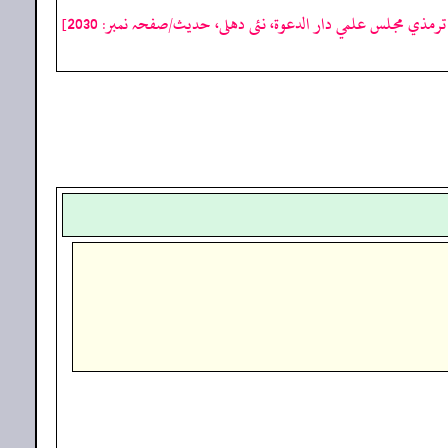
رمذي مجلس علمي دار الدعوة، نئى دهلى، حدیث/صفحہ نمبر: 2030]