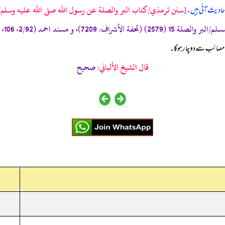
[سنن ترمذي/كتاب البر والصلة عن رسول الله صلى الله عليه وسلم/حدی
 احادیث آئی ہیں۔
مصائب سے دوچار ہو گا۔
قال الشيخ الألباني:
صحيح