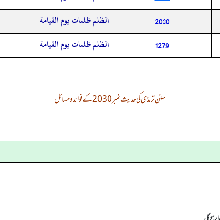
الظلم ظلمات يوم القيامة
2030
‏‏‏‏الظلم ظلمات يوم القيامة
1279
سنن ترمذی کی حدیث نمبر 2030 کے فوائد و مسائل
 ہوگا۔