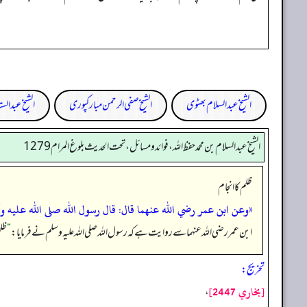
الشیخ عبدالسلام بھٹوی
الشیخ صفی الرحمن مبارکپوری
الشیخ عبدالستا
الشيخ عبدالسلام بن محمد حفظ الله، فوائد و مسائل، تحت الحديث بلوغ المرام 1279
ظلم کا انجام
«وعن ابن عمر رضي الله عنهما قال: قال رسول الله صلى الله عليه وآله
ابن عمر رضی اللہ عنہما سے روایت ہے کہ رسول اللہ صلی اللہ علیہ وسلم نے فرمایا:
”
ظل
تخریج:
[بخاري 2447]
،