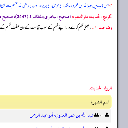
۲-
اس باب میں عبداللہ بن عمرو، عائشہ، ابوموسیٰ، ابوہریرہ، اور جابر رضی الله عنہم سے بھی
تخریج الحدیث دارالدعوہ:
«صحیح البخاری/المظالم 8 (2447)، صحیح مسلم/البر والصلة 15 (2579) (تحفة الأشراف: 7209)، و مسند احمد (2/92، 106، 136، 137، 156، 159، 191، 195) (صحیح)»
وضاحت:
۱؎
: یعنی ظلم کرنے والا اپنے ظلم کے سبب قیامت کے دن مختلف قسم کے 
الرواة الحديث:
اسم الشهرة
👤←👥
عبد الله بن عمر العدوي، أبو عبد الرحمن