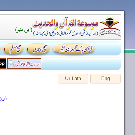
Ur-Latn
Eng
الحمد