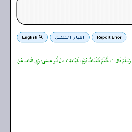
Report Error
اظهار التشكيل
🔍 English
ْهِ وَسَلَّمَ قَالَ: " الظُّلْمُ ظُلُمَاتٌ يَوْمَ الْقِيَامَةِ "، قَالَ أَبُو عِيسَى: وَفِي الْبَابِ عَنْ