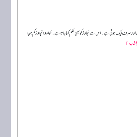
 صرف ایک ہوتی ہے۔ اس سے تجاوز کو بھی ظلم کہا جاتا ہے۔ خواہ وہ تجاوز کم ہو یا
اغب ]