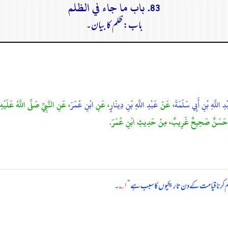
83. باب ما جاء في الظلم
باب: ظلم کا بیان۔
ِ اللَّهِ بْنِ أَبِي سَلَمَةَ
، عَنْ
عَبْدِ اللَّهِ بْنِ دِينَارٍ
، عَنِ
ابْنِ عُمَرَ
، عَنِ النَّبِيِّ صَلَّى اللَّهُ عَلَي
َدِيثٌ حَسَنٌ صَحِيحٌ غَرِيبٌ، مِنْ حَدِيثِ ابْنِ عُمَرَ.
 کرنا قیامت کے دن تاریکیوں کا سبب ہے
“
۱؎
۔