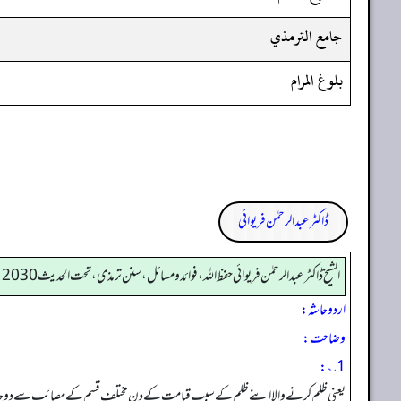
جامع الترمذي
بلوغ المرام
ڈاکٹر عبدالرحمٰن فریوائی
الشیخ ڈاکٹر عبد الرحمٰن فریوائی حفظ اللہ، فوائد و مسائل، سنن ترمذی، تحت الحديث 2030
اردو حاشہ:
وضاحت:
1؎:
یعنی ظلم کرنے والا اپنے ظلم کے سبب قیامت کے دن مختلف قسم کے مصائب سے دوچار