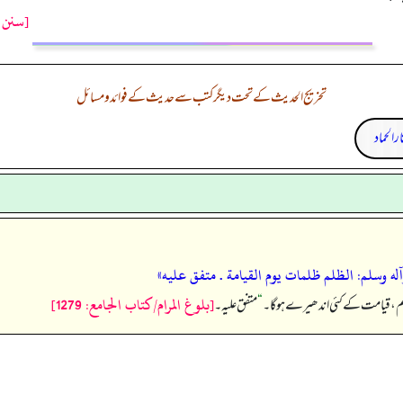
[سنن ت
تخریج الحدیث کے تحت دیگر کتب سے حدیث کے فوائد و مسائل
ر الحماد
 وسلم: ‏‏‏‏الظلم ظلمات يوم القيامة . متفق عليه»
[بلوغ المرام/كتاب الجامع: 1279]
م، قیامت کے کئی اندھیرے ہو گا۔
“
متفق عليه۔