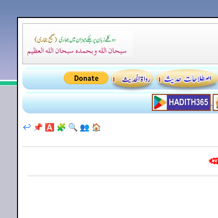
↩️
📌
🅰️
🧩
🔍
👥
🏠