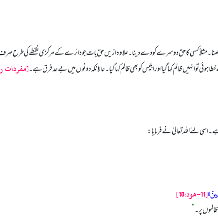
رکھنا۔ مثلاً کسی کا حق دوسرے کو دے دینا۔ علاوہ ازیں حق بات جو دائرے کے مرکزی نقطے کی طرح صرف اور
[مفردات ر
طا ہوئی تو انہیں ظالم کہا گیا اور ابلیس کو بھی ظالم کہا گیا۔ حالانکہ دونوں میں بے حد فرق ہے۔
 اسی لئے الله تعالیٰ نے فرمایا:
مِينَ»
[11-هود:18]
ظالموں پر۔
“