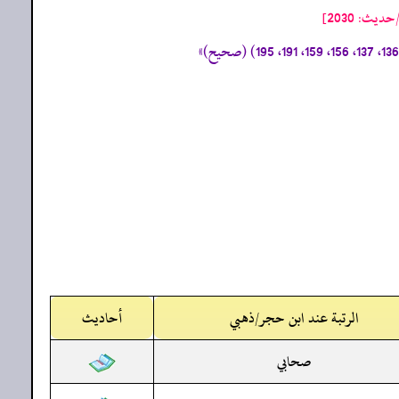
ث: 2030]
الرتبة عند ابن حجر/ذهبي
أحاديث
صحابي