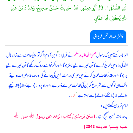
الْيَدِ السُّفْلَى " , قَالَ أَبُو عِيسَى: هَذَا حَدِيثٌ حَسَنٌ صَحِيحٌ، وَشَدَّادُ بْنُ عَبْدِ
اللَّهِ يُكْنَى: أَبَا عَمَّارٍ.
ڈاکٹر عبدالرحمٰن فریوائی
ابوامامہ کہتے ہیں کہ
رسول
صلی اللہ علیہ وسلم
نے فرمایا:
”
ابن آدم! اگر تو اپنی حاجت سے زائد مال
اللہ کی راہ میں خرچ کرے گا تو یہ تیرے لیے بہتر ہو گا، اور اگر تو اسے روک رکھے گا تو یہ تیرے لیے
برا ہو گا، اور بقدر کفاف خرچ کرنے میں تیری ملامت نہیں کی جائے گی اور صدقہ و خیرات دیتے
وقت ان لوگوں سے شروع کر جن کی کفالت تیرے ذمہ ہے، اور اوپر والا (دینے والا) ہاتھ نیچے
والے ہاتھ (مانگنے والے) سے بہتر ہے
“
۱؎
۔
امام ترمذی کہتے ہیں:
[سنن ترمذي/كتاب الزهد عن رسول الله صلى الله
یہ حدیث حسن صحیح ہے۔
عليه وسلم/حدیث: 2343]