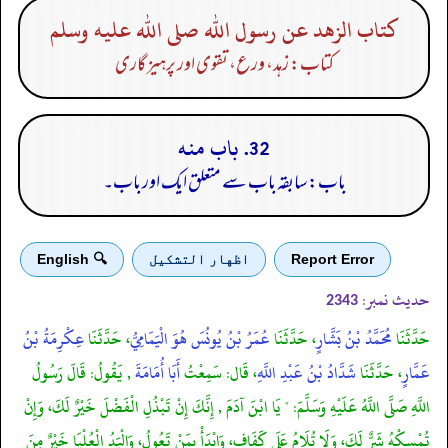
كتاب الزهد عن رسول الله صلى الله عليه وسلم
کتاب: زہد، ورع، تقوی اور پرہیز گاری
32. باب منه
باب: سابقہ باب سے متعلق ایک اور باب۔
Report Error
اظهار التشكيل
🔍 English
حدیث نمبر:
2343
حَدَّثَنَا
مُحَمَّدُ بْنُ بَشَّارٍ
، حَدَّثَنَا
عُمَرُ بْنُ يُونُسَ هُوَ الْيَمَامِيُّ
، حَدَّثَنَا
عِكْرِمَةُ بْنُ
عَمَّارٍ
، حَدَّثَنَا
شَدَّادُ بْنُ عَبْدِ اللَّهِ
، قَال: سَمِعْتُ
أَبَا أُمَامَةَ
, يَقُولُ: قَالَ رَسُولُ
اللَّهِ صَلَّى اللَّهُ عَلَيْهِ وَسَلَّمَ: " يَا ابْنَ آدَمَ , إِنَّكَ إِنْ تَبْذُلِ الْفَضْلَ خَيْرٌ لَكَ، وَإِنْ
تُمْسِكْهُ شَرٌّ لَكَ، وَلَا تُلَامُ عَلَى كَفَافٍ، وَابْدَأْ بِمَنْ تَعُولُ، وَالْيَدُ الْعُلْيَا خَيْرٌ مِنَ