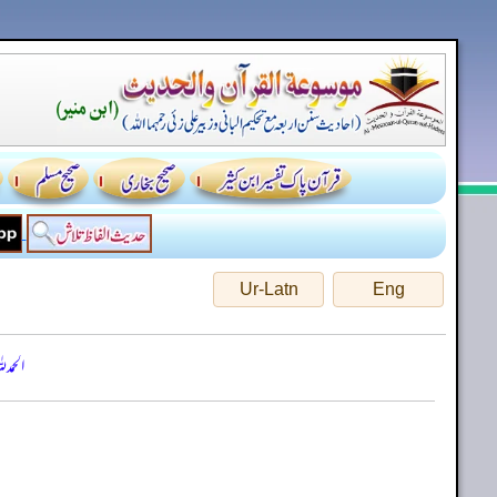
Ur-Latn
Eng
الحمد