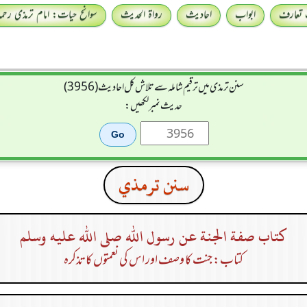
 تعارف
ابواب
احادیث
رواۃ الحدیث
سوانح حیات: امام ترمذی رحمہ 
سنن ترمذی میں ترقیم شاملہ سے تلاش کل احادیث (3956)
حدیث نمبر لکھیں:
سنن ترمذي
كتاب صفة الجنة عن رسول الله صلى الله عليه وسلم
کتاب: جنت کا وصف اور اس کی نعمتوں کا تذکرہ