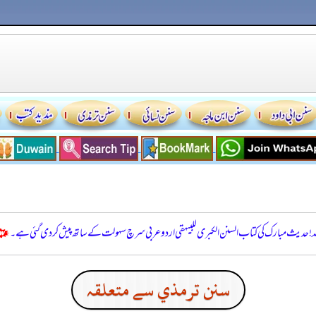
للہ! حدیث مبارک کی کتاب السنن الكبرى للبيهقي اردو عربی سرچ سہولت کے ساتھ پیش کر دی گئی ہے۔
سنن ترمذي سے متعلقہ