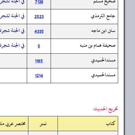
صحيح مسلم
في الجنة لشجرة
7138
جامع الترمذي
في الجنة لشجرة
2523
سنن ابن ماجه
في الجنة شجرة 
4335
صحيفة همام بن منبه
في الجنة شجرة 
5
مسندالحميدي
1165
مسندالحميدي
1214
تخريج الحديث:
کتاب
نمبر
مختصر عربی مت