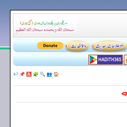
↩️
📌
🅰️
🧩
🔍
👥
🏠