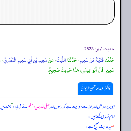
حدیث نمبر:
2523
حَدَّثَنَا
قُتَيْبَةُ بْنُ سَعِيدٍ
، حَدَّثَنَا
اللَّيْثُ
، عَنْ
سَعِيدِ بْنِ أَبِي سَعِيدٍ الْمَقْبُرِيِّ
، ع
سَعِيدٍ، قَالَ أَبُو عِيسَى: هَذَا حَدِيثٌ صَحِيحٌ.
ڈاکٹر عبدالرحمٰن فریوائی
ابوہریرہ رضی الله عنہ سے روایت ہے کہ
رسول اللہ
صلی اللہ علیہ وسلم
نے فرمایا:
”
جنت میں ا
امام ترمذی کہتے ہیں:
۱-
یہ حدیث صحیح ہے،