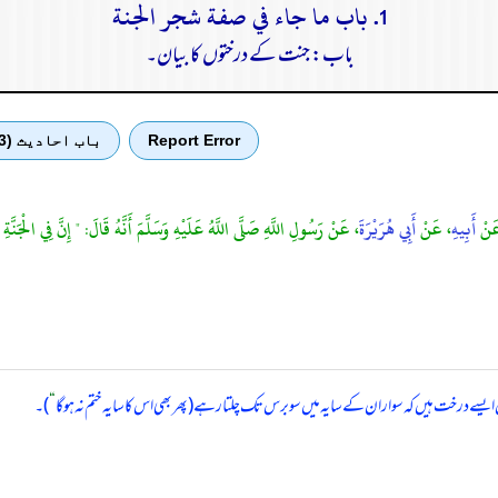
1. باب ما جاء في صفة شجر الجنة
باب: جنت کے درختوں کا بیان۔
Report Error
باب احادیث (3)
َنْ
أَبِيهِ
، عَنْ
أَبِي هُرَيْرَةَ
، عَنْ رَسُولِ اللَّهِ صَلَّى اللَّهُ عَلَيْهِ وَسَلَّمَ أَنَّهُ قَالَ: " إِنَّ فِي الْج
یسے درخت ہیں کہ سوار ان کے سایہ میں سو برس تک چلتا رہے (پھر بھی اس کا سایہ ختم نہ ہو گا
“
)۔