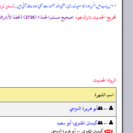
[سنن ترم
۲-
اس باب میں انس اور ابو سعید خدری رضی الله عنہما سے بھی احادیث آئی ہیں۔
تخریج الحدیث دارالدعوہ:
«صحیح مسلم/الجنة 1 (2726) (تحفة الأشراف: 14314) (صحیح)»
الرواة الحديث:
اسم الشهرة
👤←👥
أبو هريرة الدوسي
👤←👥
كيسان المقبري، أبو سعيد
كيسان المقبري ← أبو هريرة الدوسي