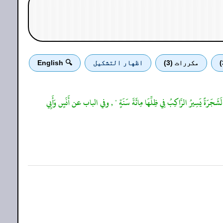
مكررات (3)
اظهار التشكيل
🔍 English
َنَّةِ لَشَجَرَةً يَسِيرُ الرَّاكِبُ فِي ظِلِّهَا مِائَةَ سَنَةٍ " , وفي الباب عن أَنَسٍ وَأَبِي