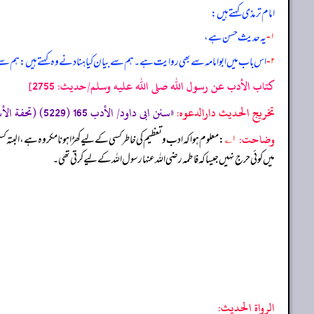
امام ترمذی کہتے ہیں:
۱-
یہ حدیث حسن ہے،
۲-
اس باب میں ابوامامہ سے بھی روایت ہے۔ ہم سے بیان کیا ہناد نے وہ کہتے ہیں: ہم سے ب
كتاب الأدب عن رسول الله صلى الله عليه وسلم/حدیث: 2755]
تخریج الحدیث دارالدعوہ:
«سنن ابی داود/ الأدب 165 (5229) (تحفة الأشراف: 11448)، و مسند احمد (4/100) (صحیح)»
وضاحت:
۱؎
: معلوم ہوا کہ ادب و تعظیم کی خاطر کسی کے لیے کھڑا ہونا مکروہ ہے، البت
میں کوئی حرج نہیں جیسا کہ فاطمہ رضی الله عنہا رسول اللہ کے لیے کرتی تھی۔
الرواة الحديث: