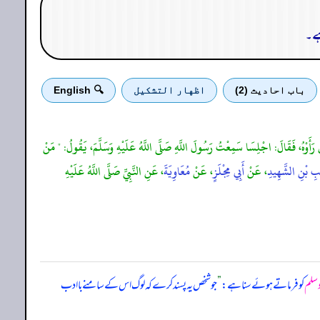
ے​۔
باب احادیث (2)
اظهار التشكيل
🔍 English
َ رَأَوْهُ، فَقَالَ: اجْلِسَا سَمِعْتُ رَسُولَ اللَّهِ صَلَّى اللَّهُ عَلَيْهِ وَسَلَّمَ، يَقُولُ: " مَنْ
ِ بْنِ الشَّهِيدِ
، عَنْ
أَبِي مِجْلَزٍ
، عَنْ
مُعَاوِيَةَ
، عَنِ النَّبِيِّ صَلَّى اللَّهُ عَلَيْهِ
 وسلم
کو فرماتے ہوئے سنا ہے:
”
جو شخص یہ پسند کرے کہ لوگ اس کے سامنے با ادب