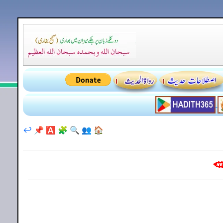
↩️
📌
🅰️
🧩
🔍
👥
🏠