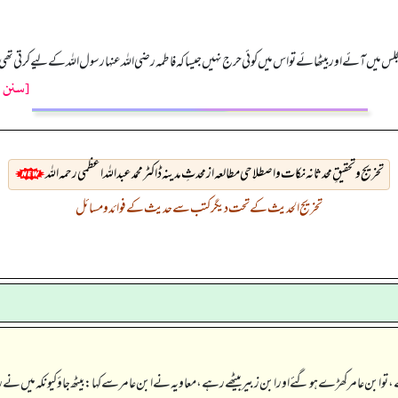
 میں آئے اور بیٹھائے تو اس میں کوئی حرج نہیں جیساکہ فاطمہ رضی اللہ عنہا رسول اللہ کے لیے کرتی تھ
[سنن ت
تخريج وتحقيقِ محدثانہ نکات و اصطلاحی مطالعہ از محدثِ مدینہ ڈاکٹر محمد عبداللہ اعظمی رحمہ اللہ
تخریج الحدیث کے تحت دیگر کتب سے حدیث کے فوائد و مسائل
ے، تو ابن عامر کھڑے ہو گئے اور ابن زبیر بیٹھے رہے، معاویہ نے ابن عامر سے کہا: بیٹھ جاؤ کیونکہ میں نے 