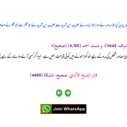
یان کیا ابواسامہ نے اور ابواسامہ نے حبیب بن شہید سے حبیب بن شہید نے ابومجلز سے ابومجلز نے معا
ہ کسی معذور شخص کی مدد کے لیے اٹھ کھڑا ہونے میں کوئی قباحت نہیں ہے، نیز اگر کسی آنے والے کے لیے ب
قال الشيخ الألباني:
صحيح، المشكاة (4699)