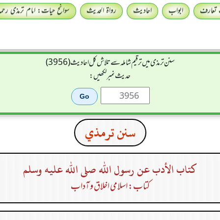
 تعارف
ابواب
احادیث
رواۃ الحدیث
سوانح حیات: امام ترمذی رحمہ 
سنن ترمذی میں ترقیم شاملہ سے تلاش کل احادیث (3956)
حدیث نمبر لکھیں:
سنن ترمذي
كتاب الأدب عن رسول الله صلى الله عليه وسلم
کتاب: اسلامی اخلاق و آداب