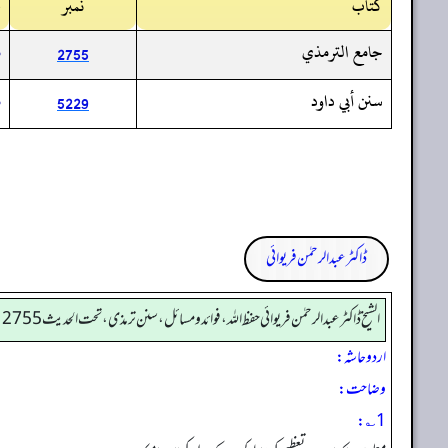
کتاب
نمبر
م
جامع الترمذي
م
2755
سنن أبي داود
م
5229
ڈاکٹر عبدالرحمٰن فریوائی
الشیخ ڈاکٹر عبد الرحمٰن فریوائی حفظ اللہ، فوائد و مسائل، سنن ترمذی، تحت الحديث 2755
اردو حاشہ:
وضاحت:
1؎: