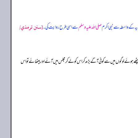
[سنن ترمذي/
ویہ کے واسطہ سے نبی اکرم
صلی اللہ علیہ وسلم
سے اسی طرح روایت کی۔
یٹھے ہوئے لوگوں میں سے کوئی آگے بڑھ کر اس کو لے کر مجلس میں آئے اور بیٹھائے تو اس