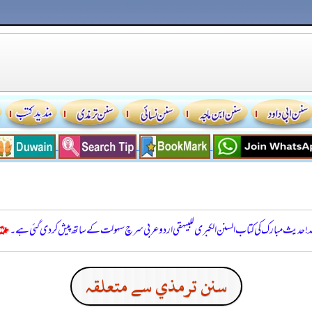
للہ! حدیث مبارک کی کتاب السنن الكبرى للبيهقي اردو عربی سرچ سہولت کے ساتھ پیش کر دی گئی ہے۔
سنن ترمذي سے متعلقہ