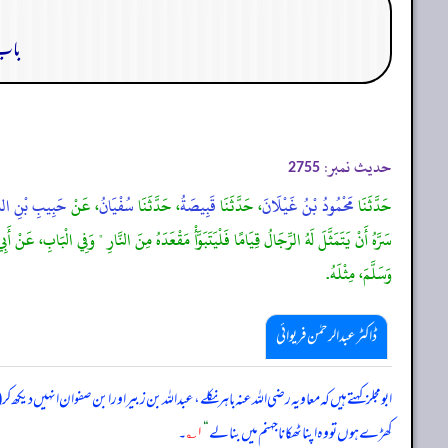
باب:
حدیث نمبر:
2755
حَدَّثَنَا
مَحْمُودُ بْنُ غَيْلَانَ
، حَدَّثَنَا
قَبِيصَةُ
، حَدَّثَنَا
سُفْيَانُ
، عَنْ
حَبِيبِ بْنِ الشّ
سَرَّهُ أَنْ يَتَمَثَّلَ لَهُ الرِّجَالُ قِيَامًا فَلْيَتَبَوَّأْ مَقْعَدَهُ مِنَ النَّارِ " وَفِي الْبَابِ،
وَسَلَّمَ، مِثْلَهُ.
ڈاکٹر عبدالرحمٰن فریوائی
ابومجلز کہتے ہیں کہ
معاویہ رضی الله عنہ باہر نکلے، عبداللہ بن زبیر اور ابن صفوان انہیں دیکھ کر
کھڑے ہوں تو وہ اپنا ٹھکانا جہنم میں بنا لے
“
۱؎
۔