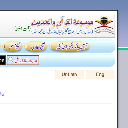
Ur-Latn
Eng
الحمد