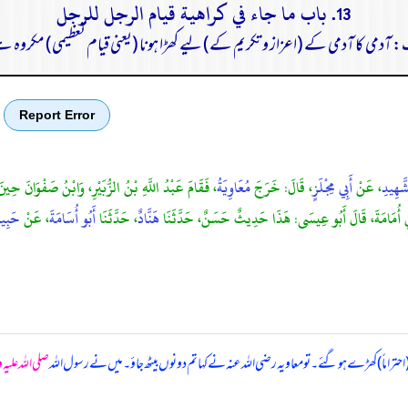
13. باب ما جاء في كراهية قيام الرجل للرجل
 آدمی کا آدمی کے (اعزاز و تکریم کے) لیے کھڑا ہونا (یعنی قیام تعظیمی) مکروہ ہ
Report Error
َهِيدِ
، عَنْ
أَبِي مِجْلَزٍ
، قَالَ: خَرَجَ
مُعَاوِيَةُ
، فَقَامَ عَبْدُ اللَّهِ بْنُ الزُّبَيْرِ، وَابْنُ صَفْوَانَ حِين
 عَنْ أَبِي أُمَامَةَ، قَالَ أَبُو عِيسَى: هَذَا حَدِيثٌ حَسَنٌ، حَدَّثَنَا
هَنَّادٌ
، حَدَّثَنَا
أَبُو أُسَامَةَ
، عَنْ
حَبِيب
 (احتراماً) کھڑے ہو گئے۔ تو معاویہ رضی الله عنہ نے کہا تم دونوں بیٹھ جاؤ۔ میں نے رسول اللہ
صلی اللہ علیہ