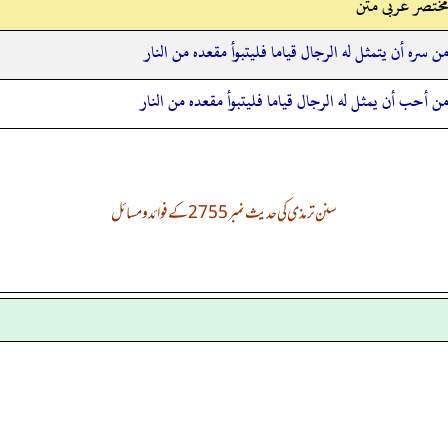
ختصر عربی متن
ن سره أن يتمثل له الرجال قياما فليتبوأ مقعده من النار
ن أحب أن يمثل له الرجال قياما فليتبوأ مقعده من النار
سنن ترمذی کی حدیث نمبر 2755 کے فوائد و مسائل