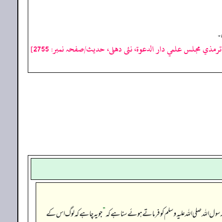
ی۔
رمذي مجلس علمي دار الدعوة، نئى دهلى، حدیث/صفحہ نمبر: 2755]
رسول اللہ صلی اللہ علیہ وسلم کو فرماتے ہوئے سنا ہے کہ
”
جو یہ چاہے کہ لوگ اس کے