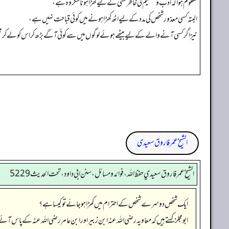
معلوم ہوا کہ ادب وتعظیم کی خاطرکسی کے لیے کھڑا ہونا مکروہ ہے،
البتہ کسی معذورشخص کی مدد کے لیے اٹھ کھڑا ہونے میں کوئی قباحت نہیں ہے،
نیز اگر کسی آنے والے کے لیے بیٹھے ہوئے لوگوں میں سے کوئی آگے بڑھ کر اس کو لے کرمجلس
الشیخ عمر فاروق سعیدی
الشيخ عمر فاروق سعيدي حفظ الله، فوائد و مسائل، سنن ابي داود ، تحت الحديث 5229
ایک شخص دوسرے شخص کے احترام میں کھڑا ہو جائے تو کیسا ہے؟
ابومجلز کہتے ہیں کہ معاویہ رضی اللہ عنہ ابن زبیر اور ابن عامر رضی اللہ عنہ کے پاس آئ