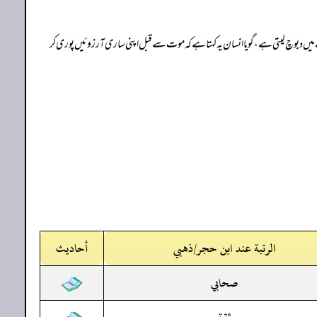
میں دبوچ لیتی ہے، گویا انسان یہ کہتا ہے کہ موت سے قبل اپنی ساری آرزوئیں پوری کر
الرتبة عند ابن حجر/ذهبي
أحاديث
صحابي