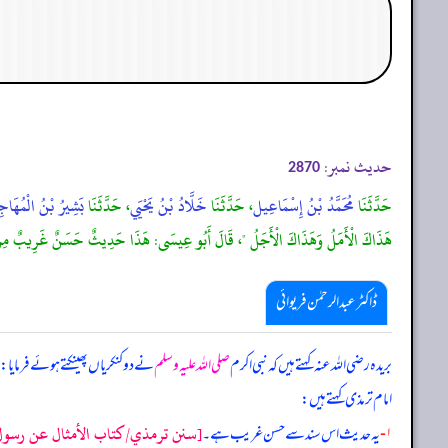
حدیث نمبر:
2870
حَدَّثَنَا
مُحَمَّدُ بْنُ إِسْمَاعِيل
، حَدَّثَنَا
خَلَّادُ بْنُ يَحْيَي
، حَدَّثَنَا
بَشِيرُ بْنُ الْمُهَاجِ
هَذَاكَ الْأَمَلُ وَهَذَاكَ الْأَجَلُ "، قَالَ أَبُو عِيسَى: هَذَا حَدِيثٌ حَسَنٌ غَرِيبٌ مِنْ
ڈاکٹر عبدالرحمٰن فریوائی
بریدہ رضی الله عنہ کہتے ہیں کہ
نبی اکرم
صلی اللہ علیہ وسلم
نے دو کنکریاں پھینکتے ہوئے فرمایا:
امام ترمذی کہتے ہیں:
[سنن ترمذي/كتاب الأمثال عن رسول الل
۱-
یہ حدیث اس سند سے حسن غریب ہے۔