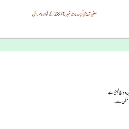
سنن ترمذی کی حدیث نمبر 2870 کے فوائد و مسائل
یں دبوچ لیتی ہے،
 ناممکن ہے۔