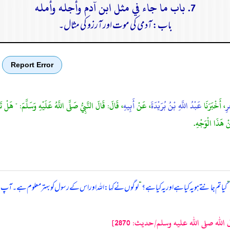
7. باب ما جاء في مثل ابن آدم وأجله وأمله
باب: آدمی کی موت اور آرزو کی مثال۔
Report Error
رِ
، أَخْبَرَنَا
عَبْدُ اللَّهِ بْنُ بُرَيْدَةَ
، عَنْ
أَبِيهِ
، قَالَ: قَالَ النَّبِيُّ صَلَّى اللَّهُ عَلَيْهِ وَسَلَّمَ: " هَلْ
 هَذَا الْوَجْهِ.
”
کیا تم جانتے ہو یہ کیا ہے اور یہ کیا ہے؟
“
لوگوں نے کہا: اللہ اور اس کے رسول کو بہتر معلوم ہے۔ آپ ن
ه صلى الله عليه وسلم/حدیث: 2870]