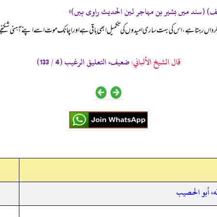
رگرداں رہتا ہے، اس کی بہت ساری امیدوں کی تکمیل ابھی باقی ہے اور اچانک موت اسے اپنے آہنی شکنجے 
قال الشيخ الألباني:
ضعيف، التعليق الرغيب (4 / 133)
له، أبو الحصيب