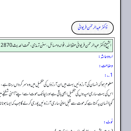
ڈاکٹر عبدالرحمٰن فریوائی
الشیخ ڈاکٹر عبد الرحمٰن فریوائی حفظ اللہ، فوائد و مسائل، سنن ترمذی، تحت الحديث 2870
اردو حاشہ:
وضاحت:
1؎:
معلوم ہوا کہ انسان کی آرزوئیں بہت ہیں ان آرزؤں کی تکمیل میں وہ سرگرداں رہتا ہے،
اس کی بہت ساری امیدوں کی تکمیل ابھی باقی ہے اور اچانک موت اسے اپنے آہنی شکنجے م
گویا انسان یہ کہتا ہے کہ موت سے قبل اپنی ساری آرزوئیں پوری کر لے گا جب کہ ایسا ہونا
نوٹ: