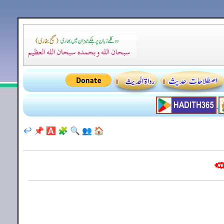
↩️
📌
🅰️
🧩
🔍
👥
🏠