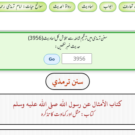
 تعارف
ابواب
احادیث
رواۃ الحدیث
سوانح حیات: امام ترمذی رحمہ 
سنن ترمذی میں ترقیم شاملہ سے تلاش کل احادیث (3956)
حدیث نمبر لکھیں:
سنن ترمذي
كتاب الأمثال عن رسول الله صلى الله عليه وسلم
کتاب: مثل اور کہاوت کا تذکرہ