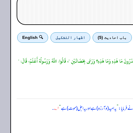
باب احادیث (5)
اظهار التشكيل
🔍 English
 تَدْرُونَ مَا هَذِهِ وَمَا هَذِهِ؟ وَرَمَى بِحَصَاتَيْنِ "، قَالُوا: اللَّهُ وَرَسُولُهُ أَعْلَمُ، قَالَ: "
ے فرمایا:
”
یہ امید (و آرزو) ہے اور یہ اجل (موت) ہے
“
۱؎
۔