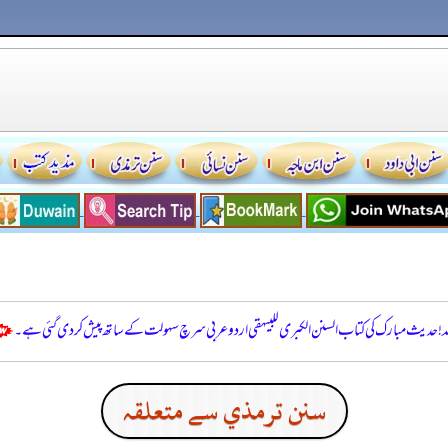
للہ! حدیث مبارک کی کتاب السنن الكبرى للبيهقي اردو عربی سرچ سہولت کے ساتھ پیش کر دی گئی ہے۔
سنن ترمذي سے متعلقہ