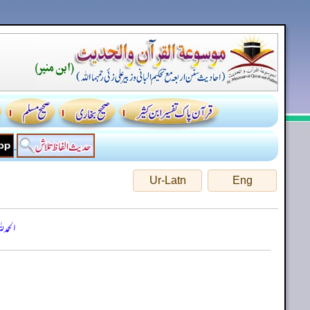
Ur-Latn
Eng
الحمد