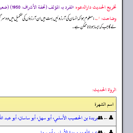
تخریج الحدیث دارالدعوہ:
«تفرد بہ المؤلف (تحفة الأشراف: 1950) (ضعیف) (سند میں بشیر بن مہاجر لین الحدیث راوی ہیں)»
وضاحت:
۱؎
: معلوم ہوا کہ انسان کی آرزوئیں بہت ہیں ان آرزؤں کی تکمیل میں وہ س
لے گا جب کہ ایسا ہونا ناممکن ہے۔
الرواة الحديث:
اسم الشهرة
👤←👥
بريدة بن الحصيب الأسلمي، أبو سهل، أبو ساسان، أبو عبد ال
👤←👥
عبد الله بن بريدة الأسلمي، أبو سهل