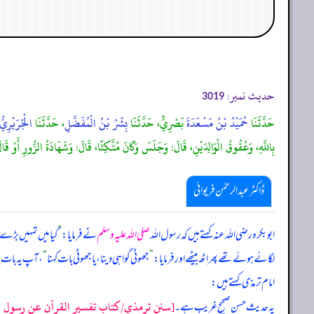
حدیث نمبر:
3019
حَدَّثَنَا
حُمَيْدُ بْنُ مَسْعَدَةَ
بَصْرِيٌّ، حَدَّثَنَا
بِشْرُ بْنُ الْمُفَضَّلِ
، حَدَّثَنَا
الْجُرَيْرِيُّ
بِاللَّهِ، وَعُقُوقُ الْوَالِدَيْنِ، قَالَ: وَجَلَسَ وَكَانَ مُتَّكِئًا، قَالَ: وَشَهَادَةُ الزُّورِ أَو
ڈاکٹر عبدالرحمٰن فریوائی
ابوبکرہ رضی الله عنہ کہتے ہیں کہ
رسول اللہ
صلی اللہ علیہ وسلم
نے فرمایا:
”
کیا میں تمہیں بڑے س
لگائے ہوئے تھے پھر اٹھ بیٹھے اور فرمایا:
”
جھوٹی گواہی دینا، یا جھوٹی بات کہنا
“
، آپ یہ بات 
امام ترمذی کہتے ہیں:
[سنن ترمذي/كتاب تفسير القرآن عن رسول الله 
یہ حدیث حسن صحیح غریب ہے۔