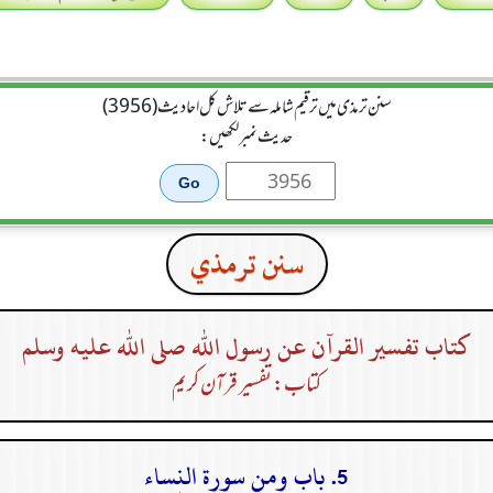
سنن ترمذی میں ترقیم شاملہ سے تلاش کل احادیث (3956)
حدیث نمبر لکھیں:
سنن ترمذي
كتاب تفسير القرآن عن رسول الله صلى الله عليه وسلم
کتاب: تفسیر قرآن کریم
5. باب ومن سورة النساء