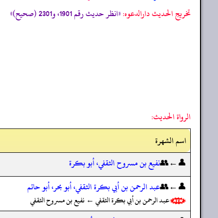
تخریج الحدیث دارالدعوہ:
«انظر حدیث رقم 1901، و2301 (صحیح)»
الرواة الحديث:
اسم الشهرة
👤←👥
نفيع بن مسروح الثقفي، أبو بكرة
👤←👥
عبد الرحمن بن أبي بكرة الثقفي، أبو بحر، أبو حاتم
عبد الرحمن بن أبي بكرة الثقفي ← نفيع بن مسروح الثقفي