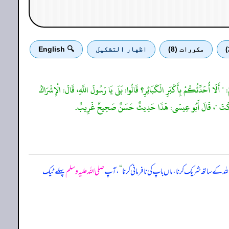
مكررات (8)
اظهار التشكيل
🔍 English
: " أَلَا أُحَدِّثُكُمْ بِأَكْبَرِ الْكَبَائِرِ؟ قَالُوا: بَلَى يَا رَسُولَ اللَّهِ، قَالَ: الْإِشْرَاكُ
َا لَيْتَهُ سَكَتَ "، قَالَ أَبُو عِيسَى: هَذَا حَدِيثٌ حَسَنٌ صَحِيحٌ غَرِيبٌ.
للہ کے ساتھ شریک کرنا، ماں باپ کی نافرمانی کرنا
“
، آپ
صلی اللہ علیہ وسلم
پہلے ٹیک