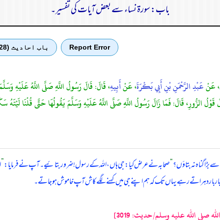
باب: سورۃ نساء سے بعض آیات کی تفسیر۔
Report Error
باب احادیث (28)
، عَنْ
عَبْدِ الرَّحْمَنِ بْنِ أَبِي بَكْرَةَ
، عَنْ
أَبِيهِ
، قَالَ: قَالَ رَسُولُ اللَّهِ صَلَّى اللَّهُ عَلَيْهِ وَسَلَّمَ
ْ قَالَ قَوْلُ الزُّورِ، قَالَ: فَمَا زَالَ رَسُولُ اللَّهِ صَلَّى اللَّهُ عَلَيْهِ وَسَلَّمَ يَقُولُهَا حَتَّى قُلْن
ے بڑا گناہ نہ بتاؤں؟
“
صحابہ نے عرض کیا: جی ہاں، اللہ کے رسول! ضرور بتائیے۔ آپ نے فرمایا:
”
ا
باربار دہراتے رہے یہاں تک کہ ہم اپنے جی میں کہنے لگے کاش آپ خاموش ہو جاتے۔
صلى الله عليه وسلم/حدیث: 3019]