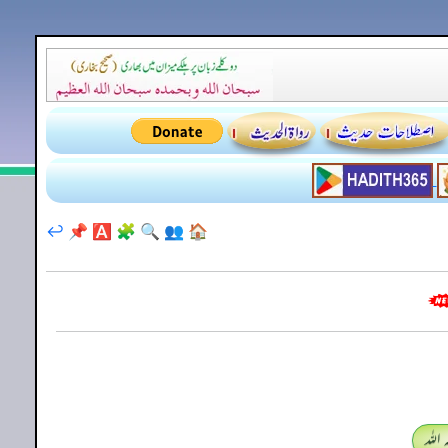
↩️
📌
🅰️
🧩
🔍
👥
🏠
اللہ