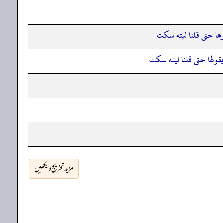
ررها حتى قلنا ليته سكت
ه يقولها حتى قلنا ليته سكت
مزید تخریج دیکھیں