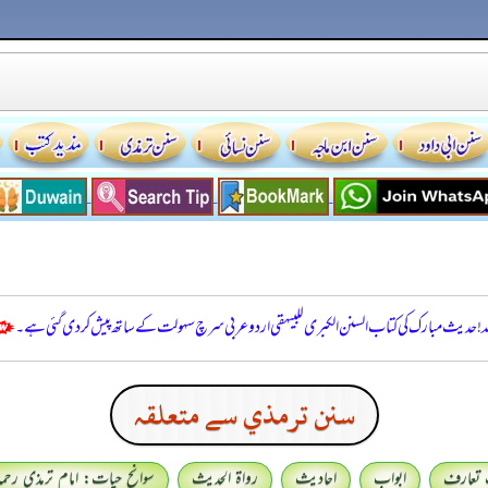
للہ! حدیث مبارک کی کتاب السنن الكبرى للبيهقي اردو عربی سرچ سہولت کے ساتھ پیش کر دی گئی ہے۔
سنن ترمذي سے متعلقہ
 تعارف
ابواب
احادیث
رواۃ الحدیث
سوانح حیات: امام ترمذی رحمہ 